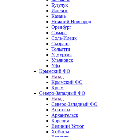
Бузулук
Ижевск
Казань
Нижний Новгород
Оренбург
Самара
Соль-Илецк
Сызрань
Тольятти
Удмуртия
Ульяновск
Уфа
Крымский ФО
Назад
Крымский ФО
Крым
Северо-Западный ФО
Назад
Северо-Западный ФО
Апатиты
Архангельск
Карелия
Великий Устюг
Хибины