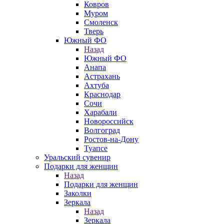
Ковров
Муром
Смоленск
Тверь
Южный ФО
Назад
Южный ФО
Анапа
Астрахань
Ахтуба
Краснодар
Сочи
Харабали
Новороссийск
Волгоград
Ростов-на-Дону
Туапсе
Уральский сувенир
Подарки для женщин
Назад
Подарки для женщин
Заколки
Зеркала
Назад
Зеркала