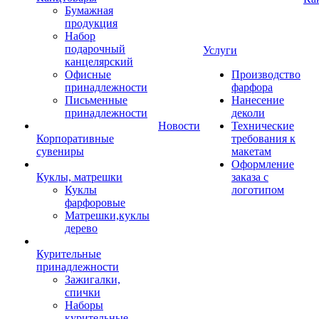
Бумажная
продукция
Набор
подарочный
Услуги
канцелярский
Офисные
Производство
принадлежности
фарфора
Письменные
Нанесение
принадлежности
деколи
Новости
Технические
Корпоративные
требования к
сувениры
макетам
Оформление
Куклы, матрешки
заказа с
Куклы
логотипом
фарфоровые
Матрешки,куклы
дерево
Курительные
принадлежности
Зажигалки,
спички
Наборы
курительные