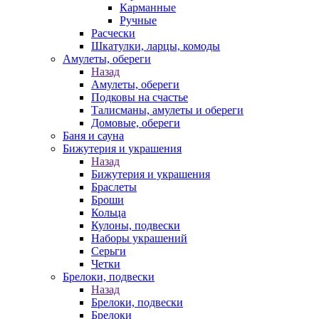
Карманные
Ручные
Расчески
Шкатулки, ларцы, комоды
Амулеты, обереги
Назад
Амулеты, обереги
Подковы на счастье
Талисманы, амулеты и обереги
Домовые, обереги
Баня и сауна
Бижутерия и украшения
Назад
Бижутерия и украшения
Браслеты
Броши
Кольца
Кулоны, подвески
Наборы украшений
Серьги
Четки
Брелоки, подвески
Назад
Брелоки, подвески
Брелоки