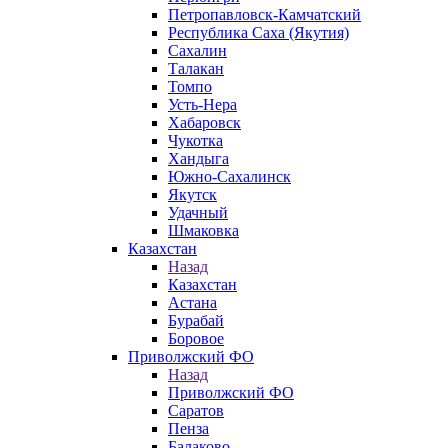
Петропавловск-Камчатский
Республика Саха (Якутия)
Сахалин
Талакан
Томпо
Усть-Нера
Хабаровск
Чукотка
Хандыга
Южно-Сахалинск
Якутск
Удачный
Шмаковка
Казахстан
Назад
Казахстан
Астана
Бурабай
Боровое
Приволжский ФО
Назад
Приволжский ФО
Саратов
Пенза
Балаково