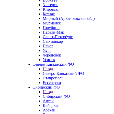
Воркута
Заозерск
Кировск
Котлас
Мирный (Архангельская обл)
Мурманск
Голубино
Нарьян-Мар
Санкт-Петербург
Сыктывкар
Псков
Ухта
Череповец
Усинск
Северо-Кавказский ФО
Назад
Северо-Кавказский ФО
Ставрополь
Ессентуки
Сибирский ФО
Назад
Сибирский ФО
Алтай
Кайеркан
Абакан