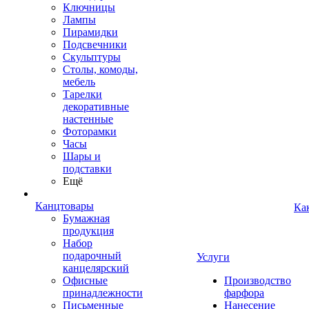
Ключницы
Лампы
Пирамидки
Подсвечники
Скульптуры
Столы, комоды,
мебель
Тарелки
декоративные
настенные
Фоторамки
Часы
Шары и
подставки
Ещё
Канцтовары
Ка
Бумажная
продукция
Набор
подарочный
Услуги
канцелярский
Офисные
Производство
принадлежности
фарфора
Письменные
Нанесение