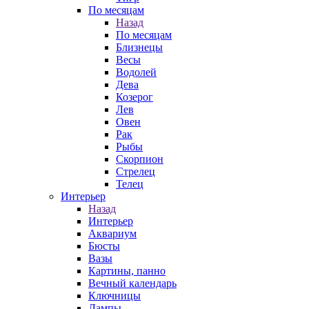
По месяцам
Назад
По месяцам
Близнецы
Весы
Водолей
Дева
Козерог
Лев
Овен
Рак
Рыбы
Скорпион
Стрелец
Телец
Интерьер
Назад
Интерьер
Аквариум
Бюсты
Вазы
Картины, панно
Вечный календарь
Ключницы
Лампы