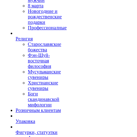
мужчин
8 марта
Новогодние и
рождественские
подарки
Профессионалные
Религия
Старославяские
божества
Фэн-Шуй-
восточная
философия
Мусульманские
сувениры
Христианские
сувениры
Боги
скандинавской
мифологии
Розничным клиентам
Упаковка
Фигурки, статуэтки