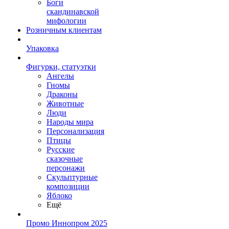
Боги
скандинавской
мифологии
Розничным клиентам
Упаковка
Фигурки, статуэтки
Ангелы
Гномы
Драконы
Животные
Люди
Народы мира
Персонализация
Птицы
Русские
сказочные
персонажи
Скульптурные
композиции
Яблоко
Ещё
Промо Иннопром 2025