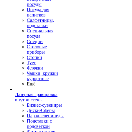
посуды
Посуда для
напитков
Салфетницы,
подставки
Специальная
посуда
Специи
Столовые
приборы
Стопки
Туес
Фляжки
Чашки, кружки
курортные
Ещё
Лазерная гравировка
внутри стекла
Бизнес-сувениры
Диски\Сферы
Параллелепипеды
Подставки с
подсветкой
Фото в стекле