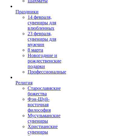
Шахматы
Праздники
14 февраля,
сувениры для
влюбленных
23 февраля,
сувениры для
мужчин
8 марта
Новогодние и
рождественские
подарки
Профессионалные
Религия
Старославяские
божества
Фэн-Шуй-
восточная
философия
Мусульманские
сувениры
Христианские
сувениры