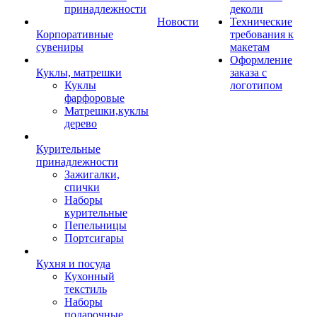
принадлежности
деколи
Новости
Технические
Корпоративные
требования к
сувениры
макетам
Оформление
Куклы, матрешки
заказа с
Куклы
логотипом
фарфоровые
Матрешки,куклы
дерево
Курительные
принадлежности
Зажигалки,
спички
Наборы
курительные
Пепельницы
Портсигары
Кухня и посуда
Кухонный
текстиль
Наборы
подарочные