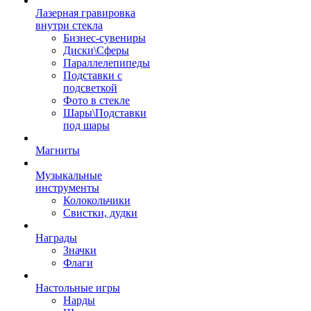
Лазерная гравировка
внутри стекла
Бизнес-сувениры
Диски\Сферы
Параллелепипеды
Подставки с
подсветкой
Фото в стекле
Шары\Подставки
под шары
Магниты
Музыкальные
инструменты
Колокольчики
Свистки, дудки
Награды
Значки
Флаги
Настольные игры
Нарды