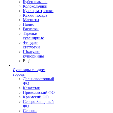
Бубен шамана
Колокольчики
Куклы, матрешки
Кухня, посуда
Магниты
Панно
Расчески
Тарелки
сувенирные
Фигурки,
статуэтки
Шкатулки,
купюрницы
Ещё
Сувениры с видом
города
Дальневосточный
ФО
Казахстан
Приволжский ФО
Крымский ФО
Северо-Западный
ФО
Северо-