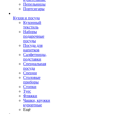
Пепельницы
Портсигары
Кухня и посуда
Кухонный
текстиль
Наборы
подарочные
посуды
Посуда для
напитков
Салфетницы,
подставки
Специальная
посуда
Специи
Столовые
приборы
Стопки
Туес
Фляжки
Чашки, кружки
курортные
Ещё