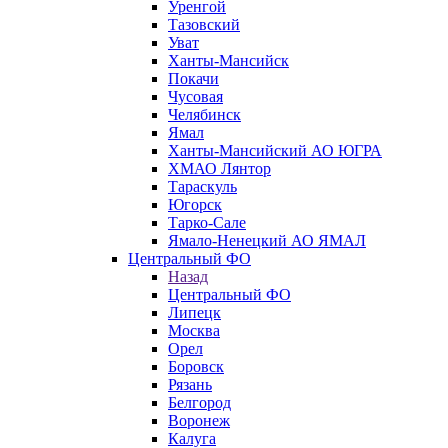
Уренгой
Тазовский
Уват
Ханты-Мансийск
Покачи
Чусовая
Челябинск
Ямал
Ханты-Мансийский АО ЮГРА
ХМАО Лянтор
Тараскуль
Югорск
Тарко-Сале
Ямало-Ненецкий АО ЯМАЛ
Центральный ФО
Назад
Центральный ФО
Липецк
Москва
Орел
Боровск
Рязань
Белгород
Воронеж
Калуга