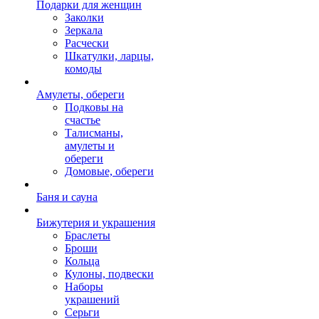
Подарки для женщин
Заколки
Зеркала
Расчески
Шкатулки, ларцы,
комоды
Амулеты, обереги
Подковы на
счастье
Талисманы,
амулеты и
обереги
Домовые, обереги
Баня и сауна
Бижутерия и украшения
Браслеты
Броши
Кольца
Кулоны, подвески
Наборы
украшений
Серьги