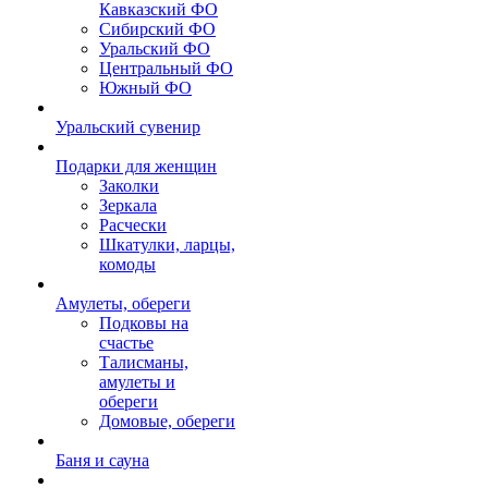
Кавказский ФО
Сибирский ФО
Уральский ФО
Центральный ФО
Южный ФО
Уральский сувенир
Подарки для женщин
Заколки
Зеркала
Расчески
Шкатулки, ларцы,
комоды
Амулеты, обереги
Подковы на
счастье
Талисманы,
амулеты и
обереги
Домовые, обереги
Баня и сауна