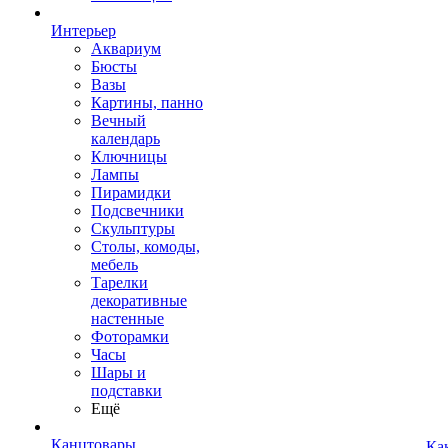
Интерьер
Аквариум
Бюсты
Вазы
Картины, панно
Вечный
календарь
Ключницы
Лампы
Пирамидки
Подсвечники
Скульптуры
Столы, комоды,
мебель
Тарелки
декоративные
настенные
Фоторамки
Часы
Шары и
подставки
Ещё
Канцтовары
Ка