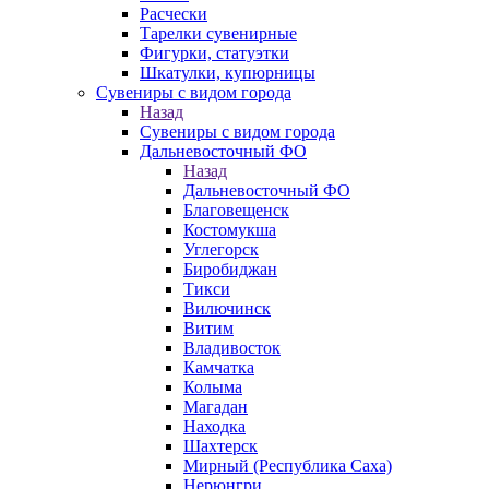
Расчески
Тарелки сувенирные
Фигурки, статуэтки
Шкатулки, купюрницы
Сувениры с видом города
Назад
Сувениры с видом города
Дальневосточный ФО
Назад
Дальневосточный ФО
Благовещенск
Костомукша
Углегорск
Биробиджан
Тикси
Вилючинск
Витим
Владивосток
Камчатка
Колыма
Магадан
Находка
Шахтерск
Мирный (Республика Саха)
Нерюнгри