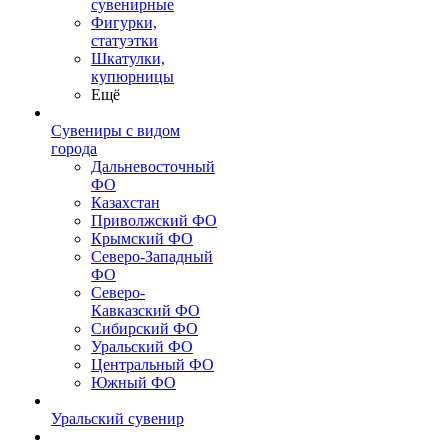
сувенирные
Фигурки,
статуэтки
Шкатулки,
купюрницы
Ещё
Сувениры с видом
города
Дальневосточный
ФО
Казахстан
Приволжский ФО
Крымский ФО
Северо-Западный
ФО
Северо-
Кавказский ФО
Сибирский ФО
Уральский ФО
Центральный ФО
Южный ФО
Уральский сувенир