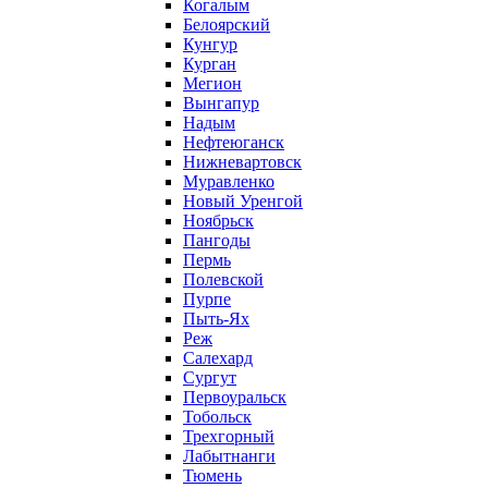
Когалым
Белоярский
Кунгур
Курган
Мегион
Вынгапур
Надым
Нефтеюганск
Нижневартовск
Муравленко
Новый Уренгой
Ноябрьск
Пангоды
Пермь
Полевской
Пурпе
Пыть-Ях
Реж
Салехард
Сургут
Первоуральск
Тобольск
Трехгорный
Лабытнанги
Тюмень