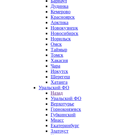
Барнаул
Дудинка
Кемерово
Красноярск
Арктика
Новокузнецк
Новосибирск
Норильск
Омск
Таймыр
Томск
Хакасия
Чара
Иркутск
Шерегеш
Хатанга
Уральский ФО
Назад
Уральский ФО
Верхотурье
Горнокнязевск
Губкинский
Миасс
Екатеринбург
Златоуст