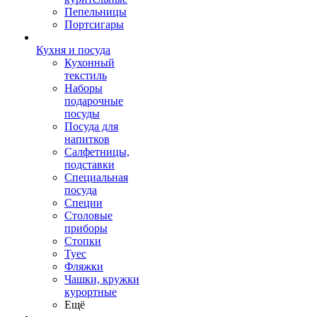
Пепельницы
Портсигары
Кухня и посуда
Кухонный
текстиль
Наборы
подарочные
посуды
Посуда для
напитков
Салфетницы,
подставки
Специальная
посуда
Специи
Столовые
приборы
Стопки
Туес
Фляжки
Чашки, кружки
курортные
Ещё