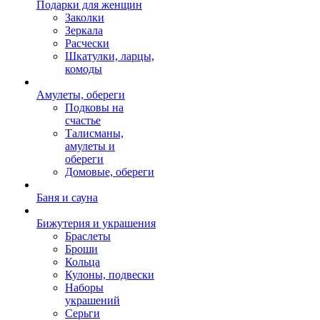
Подарки для женщин
Заколки
Зеркала
Расчески
Шкатулки, ларцы,
комоды
Амулеты, обереги
Подковы на
счастье
Талисманы,
амулеты и
обереги
Домовые, обереги
Баня и сауна
Бижутерия и украшения
Браслеты
Броши
Кольца
Кулоны, подвески
Наборы
украшений
Серьги