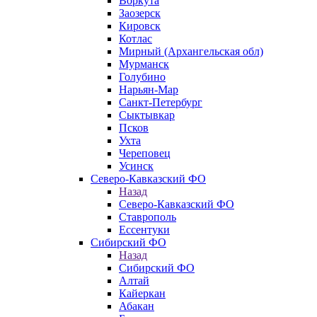
Воркута
Заозерск
Кировск
Котлас
Мирный (Архангельская обл)
Мурманск
Голубино
Нарьян-Мар
Санкт-Петербург
Сыктывкар
Псков
Ухта
Череповец
Усинск
Северо-Кавказский ФО
Назад
Северо-Кавказский ФО
Ставрополь
Ессентуки
Сибирский ФО
Назад
Сибирский ФО
Алтай
Кайеркан
Абакан