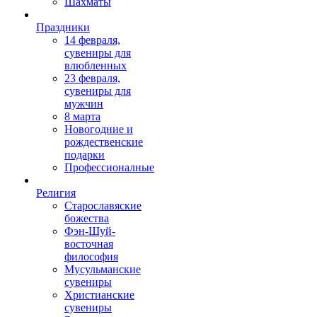
Шахматы
Праздники
14 февраля,
сувениры для
влюбленных
23 февраля,
сувениры для
мужчин
8 марта
Новогодние и
рождественские
подарки
Профессионалные
Религия
Старославяские
божества
Фэн-Шуй-
восточная
философия
Мусульманские
сувениры
Христианские
сувениры