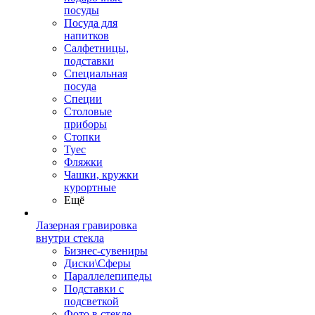
посуды
Посуда для
напитков
Салфетницы,
подставки
Специальная
посуда
Специи
Столовые
приборы
Стопки
Туес
Фляжки
Чашки, кружки
курортные
Ещё
Лазерная гравировка
внутри стекла
Бизнес-сувениры
Диски\Сферы
Параллелепипеды
Подставки с
подсветкой
Фото в стекле