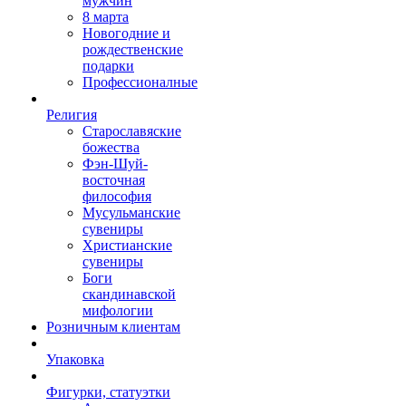
мужчин
8 марта
Новогодние и
рождественские
подарки
Профессионалные
Религия
Старославяские
божества
Фэн-Шуй-
восточная
философия
Мусульманские
сувениры
Христианские
сувениры
Боги
скандинавской
мифологии
Розничным клиентам
Упаковка
Фигурки, статуэтки