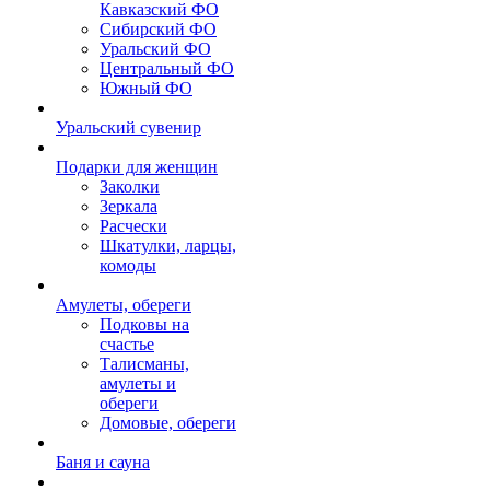
Кавказский ФО
Сибирский ФО
Уральский ФО
Центральный ФО
Южный ФО
Уральский сувенир
Подарки для женщин
Заколки
Зеркала
Расчески
Шкатулки, ларцы,
комоды
Амулеты, обереги
Подковы на
счастье
Талисманы,
амулеты и
обереги
Домовые, обереги
Баня и сауна