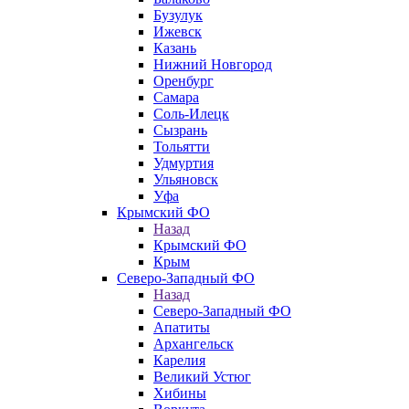
Бузулук
Ижевск
Казань
Нижний Новгород
Оренбург
Самара
Соль-Илецк
Сызрань
Тольятти
Удмуртия
Ульяновск
Уфа
Крымский ФО
Назад
Крымский ФО
Крым
Северо-Западный ФО
Назад
Северо-Западный ФО
Апатиты
Архангельск
Карелия
Великий Устюг
Хибины