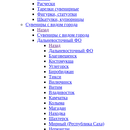
Расчески
Тарелки сувенирные
Фигурки, статуэтки
Шкатулки, купюрницы
Сувениры с видом города
Назад
Сувениры с видом города
Дальневосточный ФО
Назад
Дальневосточный ФО
Благовещенск
Костомукша
Углегорск
Биробиджан
Тикси
Вилючинск
Витим
Владивосток
Камчатка
Колыма
Магадан
Находка
Шахтерск
Мирный (Республика Саха)
Нерюнгри