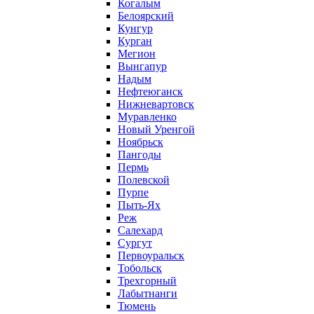
Когалым
Белоярский
Кунгур
Курган
Мегион
Вынгапур
Надым
Нефтеюганск
Нижневартовск
Муравленко
Новый Уренгой
Ноябрьск
Пангоды
Пермь
Полевской
Пурпе
Пыть-Ях
Реж
Салехард
Сургут
Первоуральск
Тобольск
Трехгорный
Лабытнанги
Тюмень