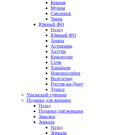
Ковров
Муром
Смоленск
Тверь
Южный ФО
Назад
Южный ФО
Анапа
Астрахань
Ахтуба
Краснодар
Сочи
Харабали
Новороссийск
Волгоград
Ростов-на-Дону
Туапсе
Уральский сувенир
Подарки для женщин
Назад
Подарки для женщин
Заколки
Зеркала
Назад
Зеркала