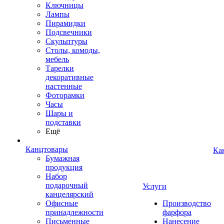
Ключницы
Лампы
Пирамидки
Подсвечники
Скульптуры
Столы, комоды,
мебель
Тарелки
декоративные
настенные
Фоторамки
Часы
Шары и
подставки
Ещё
Канцтовары
Ка
Бумажная
продукция
Набор
подарочный
Услуги
канцелярский
Офисные
Производство
принадлежности
фарфора
Письменные
Нанесение