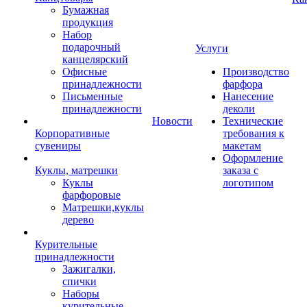
Бумажная
продукция
Набор
подарочный
Услуги
канцелярский
Офисные
Производство
принадлежности
фарфора
Письменные
Нанесение
принадлежности
деколи
Новости
Технические
Корпоративные
требования к
сувениры
макетам
Оформление
Куклы, матрешки
заказа с
Куклы
логотипом
фарфоровые
Матрешки,куклы
дерево
Курительные
принадлежности
Зажигалки,
спички
Наборы
курительные