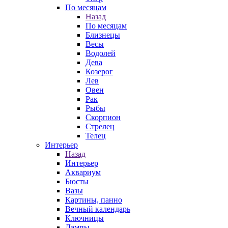
По месяцам
Назад
По месяцам
Близнецы
Весы
Водолей
Дева
Козерог
Лев
Овен
Рак
Рыбы
Скорпион
Стрелец
Телец
Интерьер
Назад
Интерьер
Аквариум
Бюсты
Вазы
Картины, панно
Вечный календарь
Ключницы
Лампы