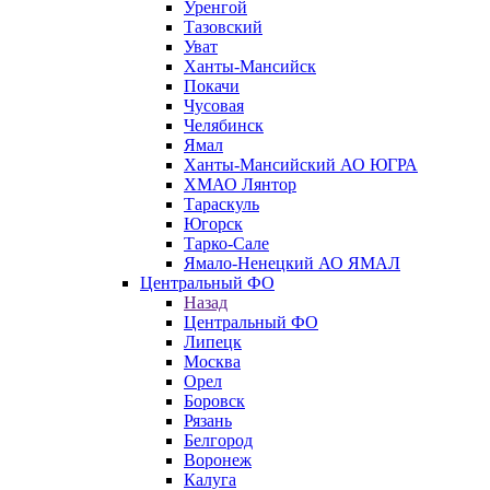
Уренгой
Тазовский
Уват
Ханты-Мансийск
Покачи
Чусовая
Челябинск
Ямал
Ханты-Мансийский АО ЮГРА
ХМАО Лянтор
Тараскуль
Югорск
Тарко-Сале
Ямало-Ненецкий АО ЯМАЛ
Центральный ФО
Назад
Центральный ФО
Липецк
Москва
Орел
Боровск
Рязань
Белгород
Воронеж
Калуга