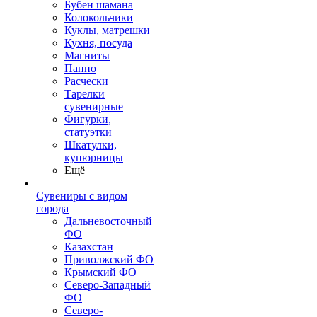
Бубен шамана
Колокольчики
Куклы, матрешки
Кухня, посуда
Магниты
Панно
Расчески
Тарелки
сувенирные
Фигурки,
статуэтки
Шкатулки,
купюрницы
Ещё
Сувениры с видом
города
Дальневосточный
ФО
Казахстан
Приволжский ФО
Крымский ФО
Северо-Западный
ФО
Северо-