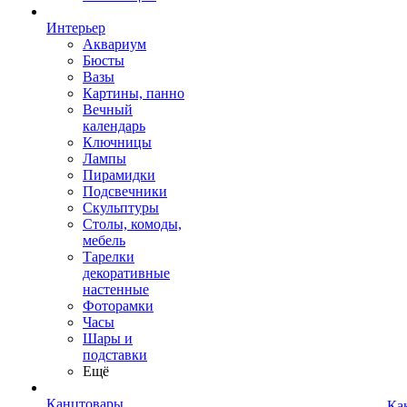
Интерьер
Аквариум
Бюсты
Вазы
Картины, панно
Вечный
календарь
Ключницы
Лампы
Пирамидки
Подсвечники
Скульптуры
Столы, комоды,
мебель
Тарелки
декоративные
настенные
Фоторамки
Часы
Шары и
подставки
Ещё
Канцтовары
Ка