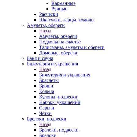
Карманные
Ручные
Расчески
Шкатулки, ларцы, комоды
Амулеты, обереги
Назад
Амулеты, обереги
Подковы на счастье
Талисманы, амулеты и обереги
Домовые, обереги
Баня и сауна
Бижутерия и украшения
Назад
Бижутерия и украшения
Браслеты
Броши
Кольца
Кулоны, подвески
Наборы украшений
Серьги
Четки
Брелоки, подвески
Назад
Брелоки, подвески
Брелоки