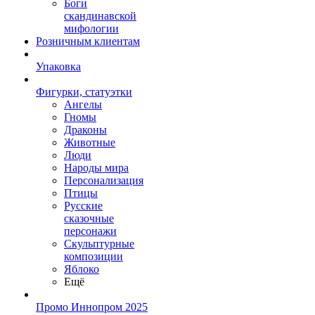
Боги
скандинавской
мифологии
Розничным клиентам
Упаковка
Фигурки, статуэтки
Ангелы
Гномы
Драконы
Животные
Люди
Народы мира
Персонализация
Птицы
Русские
сказочные
персонажи
Скульптурные
композиции
Яблоко
Ещё
Промо Иннопром 2025