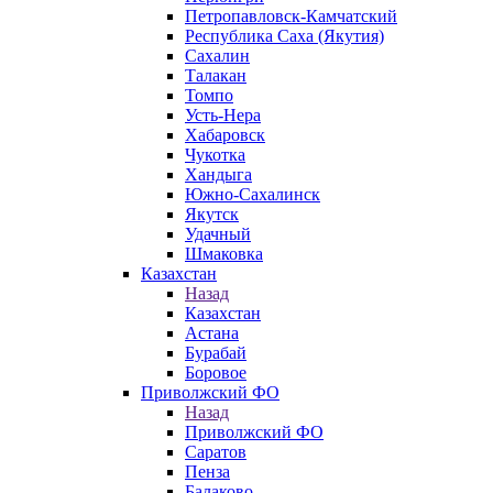
Петропавловск-Камчатский
Республика Саха (Якутия)
Сахалин
Талакан
Томпо
Усть-Нера
Хабаровск
Чукотка
Хандыга
Южно-Сахалинск
Якутск
Удачный
Шмаковка
Казахстан
Назад
Казахстан
Астана
Бурабай
Боровое
Приволжский ФО
Назад
Приволжский ФО
Саратов
Пенза
Балаково