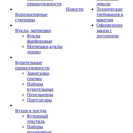
принадлежности
деколи
Новости
Технические
Корпоративные
требования к
сувениры
макетам
Оформление
Куклы, матрешки
заказа с
Куклы
логотипом
фарфоровые
Матрешки,куклы
дерево
Курительные
принадлежности
Зажигалки,
спички
Наборы
курительные
Пепельницы
Портсигары
Кухня и посуда
Кухонный
текстиль
Наборы
подарочные