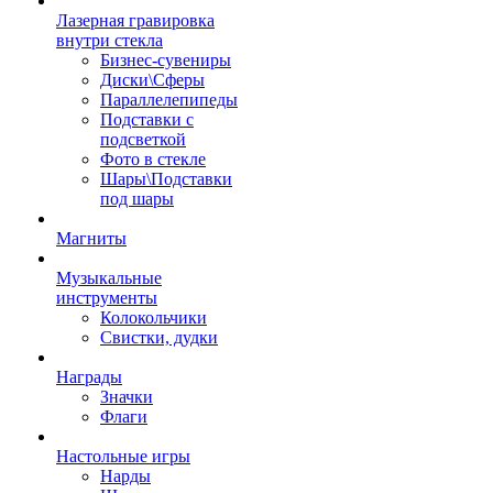
Лазерная гравировка
внутри стекла
Бизнес-сувениры
Диски\Сферы
Параллелепипеды
Подставки с
подсветкой
Фото в стекле
Шары\Подставки
под шары
Магниты
Музыкальные
инструменты
Колокольчики
Свистки, дудки
Награды
Значки
Флаги
Настольные игры
Нарды