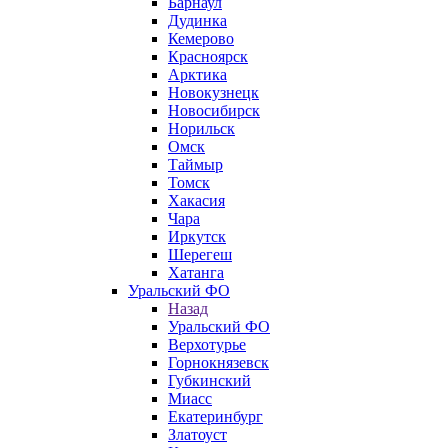
Барнаул
Дудинка
Кемерово
Красноярск
Арктика
Новокузнецк
Новосибирск
Норильск
Омск
Таймыр
Томск
Хакасия
Чара
Иркутск
Шерегеш
Хатанга
Уральский ФО
Назад
Уральский ФО
Верхотурье
Горнокнязевск
Губкинский
Миасс
Екатеринбург
Златоуст