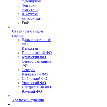
сувенирные
Фигурки,
статуэтки
Шкатулки,
купюрницы
Ещё
Сувениры с видом
города
Дальневосточный
ФО
Казахстан
Приволжский ФО
Крымский ФО
Северо-Западный
ФО
Северо-
Кавказский ФО
Сибирский ФО
Уральский ФО
Центральный ФО
Южный ФО
Уральский сувенир