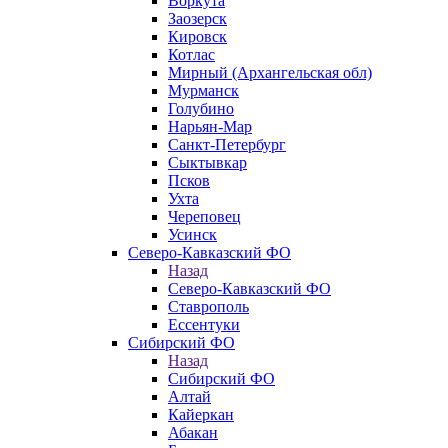
Воркута
Заозерск
Кировск
Котлас
Мирный (Архангельская обл)
Мурманск
Голубино
Нарьян-Мар
Санкт-Петербург
Сыктывкар
Псков
Ухта
Череповец
Усинск
Северо-Кавказский ФО
Назад
Северо-Кавказский ФО
Ставрополь
Ессентуки
Сибирский ФО
Назад
Сибирский ФО
Алтай
Кайеркан
Абакан