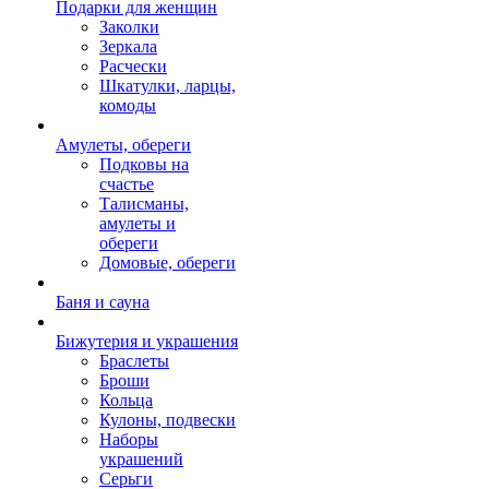
Подарки для женщин
Заколки
Зеркала
Расчески
Шкатулки, ларцы,
комоды
Амулеты, обереги
Подковы на
счастье
Талисманы,
амулеты и
обереги
Домовые, обереги
Баня и сауна
Бижутерия и украшения
Браслеты
Броши
Кольца
Кулоны, подвески
Наборы
украшений
Серьги