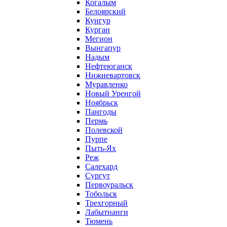
Когалым
Белоярский
Кунгур
Курган
Мегион
Вынгапур
Надым
Нефтеюганск
Нижневартовск
Муравленко
Новый Уренгой
Ноябрьск
Пангоды
Пермь
Полевской
Пурпе
Пыть-Ях
Реж
Салехард
Сургут
Первоуральск
Тобольск
Трехгорный
Лабытнанги
Тюмень