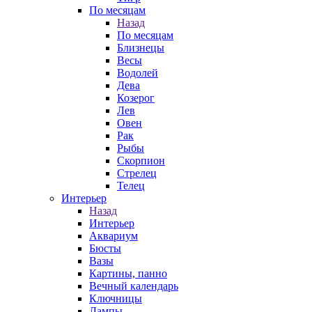
По месяцам
Назад
По месяцам
Близнецы
Весы
Водолей
Дева
Козерог
Лев
Овен
Рак
Рыбы
Скорпион
Стрелец
Телец
Интерьер
Назад
Интерьер
Аквариум
Бюсты
Вазы
Картины, панно
Вечный календарь
Ключницы
Лампы