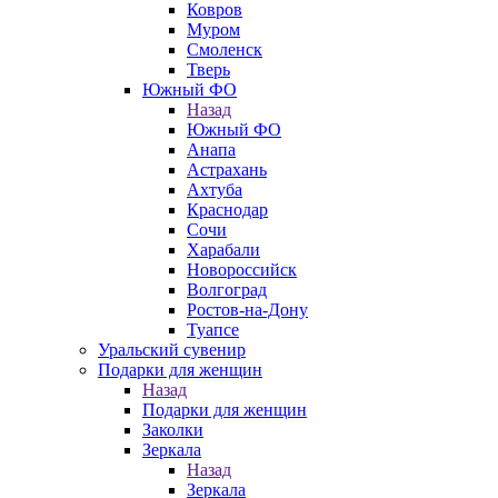
Ковров
Муром
Смоленск
Тверь
Южный ФО
Назад
Южный ФО
Анапа
Астрахань
Ахтуба
Краснодар
Сочи
Харабали
Новороссийск
Волгоград
Ростов-на-Дону
Туапсе
Уральский сувенир
Подарки для женщин
Назад
Подарки для женщин
Заколки
Зеркала
Назад
Зеркала