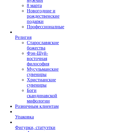
мужчин
8 марта
Новогодние и
рождественские
подарки
Профессионалные
Религия
Старославяские
божества
Фэн-Шуй-
восточная
философия
Мусульманские
сувениры
Христианские
сувениры
Боги
скандинавской
мифологии
Розничным клиентам
Упаковка
Фигурки, статуэтки