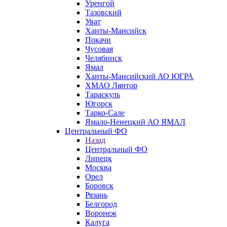
Уренгой
Тазовский
Уват
Ханты-Мансийск
Покачи
Чусовая
Челябинск
Ямал
Ханты-Мансийский АО ЮГРА
ХМАО Лянтор
Тараскуль
Югорск
Тарко-Сале
Ямало-Ненецкий АО ЯМАЛ
Центральный ФО
Назад
Центральный ФО
Липецк
Москва
Орел
Боровск
Рязань
Белгород
Воронеж
Калуга