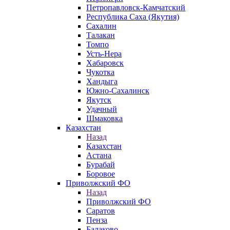
Петропавловск-Камчатский
Республика Саха (Якутия)
Сахалин
Талакан
Томпо
Усть-Нера
Хабаровск
Чукотка
Хандыга
Южно-Сахалинск
Якутск
Удачный
Шмаковка
Казахстан
Назад
Казахстан
Астана
Бурабай
Боровое
Приволжский ФО
Назад
Приволжский ФО
Саратов
Пенза
Балаково