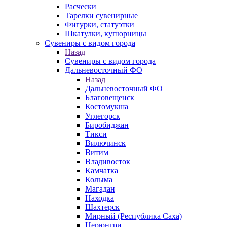
Расчески
Тарелки сувенирные
Фигурки, статуэтки
Шкатулки, купюрницы
Сувениры с видом города
Назад
Сувениры с видом города
Дальневосточный ФО
Назад
Дальневосточный ФО
Благовещенск
Костомукша
Углегорск
Биробиджан
Тикси
Вилючинск
Витим
Владивосток
Камчатка
Колыма
Магадан
Находка
Шахтерск
Мирный (Республика Саха)
Нерюнгри