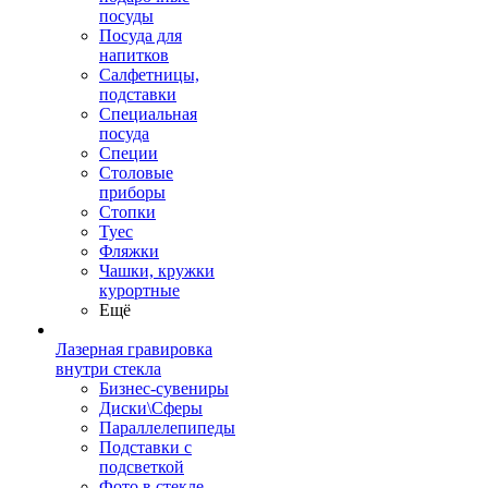
посуды
Посуда для
напитков
Салфетницы,
подставки
Специальная
посуда
Специи
Столовые
приборы
Стопки
Туес
Фляжки
Чашки, кружки
курортные
Ещё
Лазерная гравировка
внутри стекла
Бизнес-сувениры
Диски\Сферы
Параллелепипеды
Подставки с
подсветкой
Фото в стекле