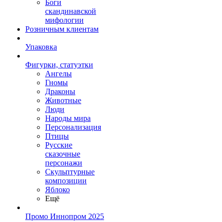
Боги
скандинавской
мифологии
Розничным клиентам
Упаковка
Фигурки, статуэтки
Ангелы
Гномы
Драконы
Животные
Люди
Народы мира
Персонализация
Птицы
Русские
сказочные
персонажи
Скульптурные
композиции
Яблоко
Ещё
Промо Иннопром 2025