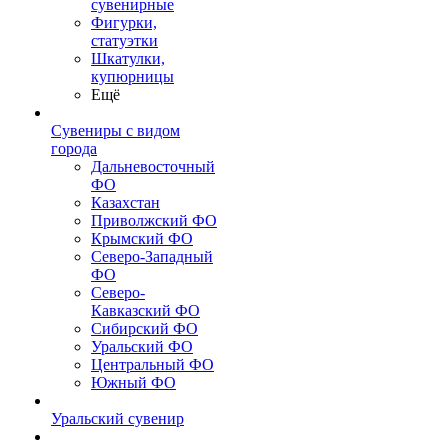
сувенирные
Фигурки,
статуэтки
Шкатулки,
купюрницы
Ещё
Сувениры с видом
города
Дальневосточный
ФО
Казахстан
Приволжский ФО
Крымский ФО
Северо-Западный
ФО
Северо-
Кавказский ФО
Сибирский ФО
Уральский ФО
Центральный ФО
Южный ФО
Уральский сувенир