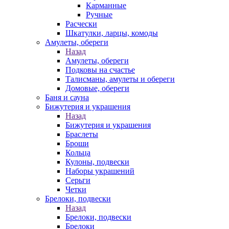
Карманные
Ручные
Расчески
Шкатулки, ларцы, комоды
Амулеты, обереги
Назад
Амулеты, обереги
Подковы на счастье
Талисманы, амулеты и обереги
Домовые, обереги
Баня и сауна
Бижутерия и украшения
Назад
Бижутерия и украшения
Браслеты
Броши
Кольца
Кулоны, подвески
Наборы украшений
Серьги
Четки
Брелоки, подвески
Назад
Брелоки, подвески
Брелоки