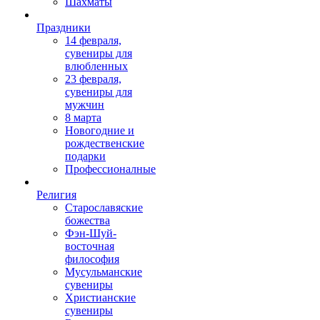
Шахматы
Праздники
14 февраля,
сувениры для
влюбленных
23 февраля,
сувениры для
мужчин
8 марта
Новогодние и
рождественские
подарки
Профессионалные
Религия
Старославяские
божества
Фэн-Шуй-
восточная
философия
Мусульманские
сувениры
Христианские
сувениры