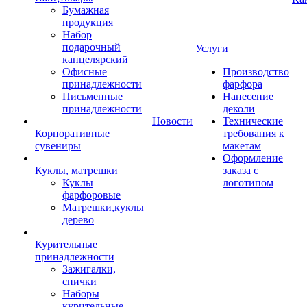
Бумажная
продукция
Набор
подарочный
Услуги
канцелярский
Офисные
Производство
принадлежности
фарфора
Письменные
Нанесение
принадлежности
деколи
Новости
Технические
Корпоративные
требования к
сувениры
макетам
Оформление
Куклы, матрешки
заказа с
Куклы
логотипом
фарфоровые
Матрешки,куклы
дерево
Курительные
принадлежности
Зажигалки,
спички
Наборы
курительные