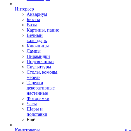
Интерьер
Аквариум
Бюсты
Вазы
Картины, панно
Вечный
календарь
Ключницы
Лампы
Пирамидки
Подсвечники
Скульптуры
Столы, комоды,
мебель
Тарелки
декоративные
настенные
Фоторамки
Часы
Шары и
подставки
Ещё
Канцтовары
Ка