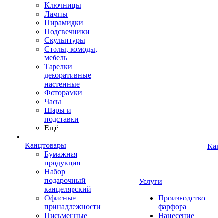
Ключницы
Лампы
Пирамидки
Подсвечники
Скульптуры
Столы, комоды,
мебель
Тарелки
декоративные
настенные
Фоторамки
Часы
Шары и
подставки
Ещё
Канцтовары
Ка
Бумажная
продукция
Набор
подарочный
Услуги
канцелярский
Офисные
Производство
принадлежности
фарфора
Письменные
Нанесение