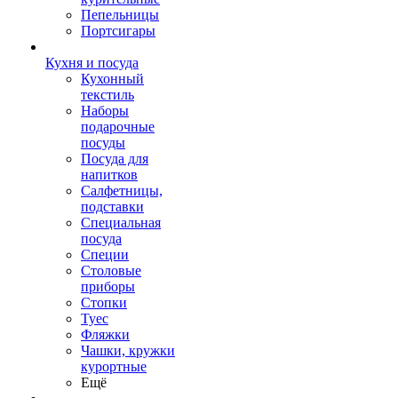
Пепельницы
Портсигары
Кухня и посуда
Кухонный
текстиль
Наборы
подарочные
посуды
Посуда для
напитков
Салфетницы,
подставки
Специальная
посуда
Специи
Столовые
приборы
Стопки
Туес
Фляжки
Чашки, кружки
курортные
Ещё