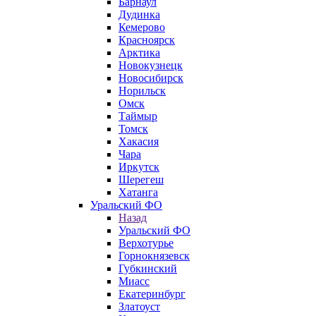
Барнаул
Дудинка
Кемерово
Красноярск
Арктика
Новокузнецк
Новосибирск
Норильск
Омск
Таймыр
Томск
Хакасия
Чара
Иркутск
Шерегеш
Хатанга
Уральский ФО
Назад
Уральский ФО
Верхотурье
Горнокнязевск
Губкинский
Миасс
Екатеринбург
Златоуст