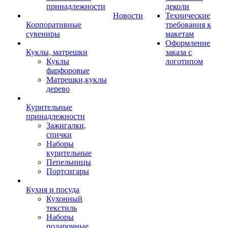
принадлежности
деколи
Новости
Технические
Корпоративные
требования к
сувениры
макетам
Оформление
Куклы, матрешки
заказа с
Куклы
логотипом
фарфоровые
Матрешки,куклы
дерево
Курительные
принадлежности
Зажигалки,
спички
Наборы
курительные
Пепельницы
Портсигары
Кухня и посуда
Кухонный
текстиль
Наборы
подарочные