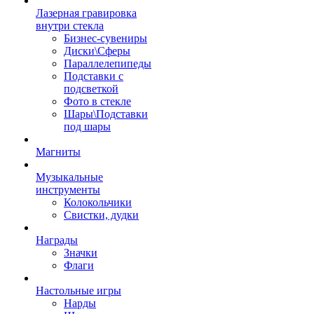
Лазерная гравировка
внутри стекла
Бизнес-сувениры
Диски\Сферы
Параллелепипеды
Подставки с
подсветкой
Фото в стекле
Шары\Подставки
под шары
Магниты
Музыкальные
инструменты
Колокольчики
Свистки, дудки
Награды
Значки
Флаги
Настольные игры
Нарды