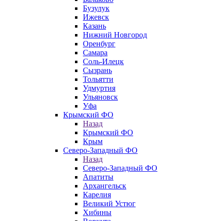
Бузулук
Ижевск
Казань
Нижний Новгород
Оренбург
Самара
Соль-Илецк
Сызрань
Тольятти
Удмуртия
Ульяновск
Уфа
Крымский ФО
Назад
Крымский ФО
Крым
Северо-Западный ФО
Назад
Северо-Западный ФО
Апатиты
Архангельск
Карелия
Великий Устюг
Хибины