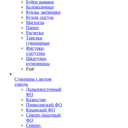
Бубен шамана
Колокольчики
Куклы, матрешки
Кухня, посуда
Магниты
Панно
Расчески
Тарелки
сувенирные
Фигурки,
статуэтки
Шкатулки,
купюрницы
Ещё
Сувениры с видом
города
Дальневосточный
ФО
Казахстан
Приволжский ФО
Крымский ФО
Северо-Западный
ФО
Северо-