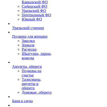
Кавказский ФО
Сибирский ФО
Уральский ФО
Центральный ФО
Южный ФО
Уральский сувенир
Подарки для женщин
Заколки
Зеркала
Расчески
Шкатулки, ларцы,
комоды
Амулеты, обереги
Подковы на
счастье
Талисманы,
амулеты и
обереги
Домовые, обереги
Баня и сауна