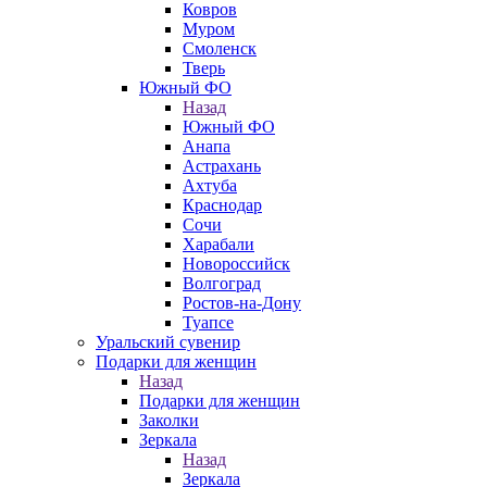
Ковров
Муром
Смоленск
Тверь
Южный ФО
Назад
Южный ФО
Анапа
Астрахань
Ахтуба
Краснодар
Сочи
Харабали
Новороссийск
Волгоград
Ростов-на-Дону
Туапсе
Уральский сувенир
Подарки для женщин
Назад
Подарки для женщин
Заколки
Зеркала
Назад
Зеркала