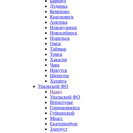
Барнаул
Дудинка
Кемерово
Красноярск
Арктика
Новокузнецк
Новосибирск
Норильск
Омск
Таймыр
Томск
Хакасия
Чара
Иркутск
Шерегеш
Хатанга
Уральский ФО
Назад
Уральский ФО
Верхотурье
Горнокнязевск
Губкинский
Миасс
Екатеринбург
Златоуст