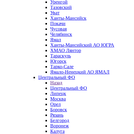
Уренгой
Тазовский
Уват
Ханты-Мансийск
Покачи
Чусовая
Челябинск
Ямал
Ханты-Мансийский АО ЮГРА
ХМАО Лянтор
Тараскуль
Югорск
Тарко-Сале
Ямало-Ненецкий АО ЯМАЛ
Центральный ФО
Назад
Центральный ФО
Липецк
Москва
Орел
Боровск
Рязань
Белгород
Воронеж
Калуга