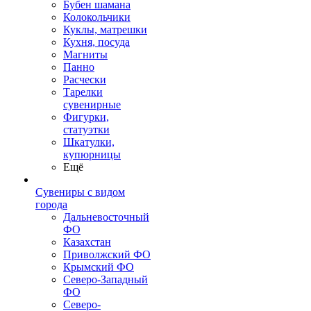
Бубен шамана
Колокольчики
Куклы, матрешки
Кухня, посуда
Магниты
Панно
Расчески
Тарелки
сувенирные
Фигурки,
статуэтки
Шкатулки,
купюрницы
Ещё
Сувениры с видом
города
Дальневосточный
ФО
Казахстан
Приволжский ФО
Крымский ФО
Северо-Западный
ФО
Северо-