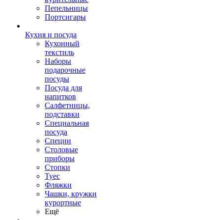
Пепельницы
Портсигары
Кухня и посуда
Кухонный
текстиль
Наборы
подарочные
посуды
Посуда для
напитков
Салфетницы,
подставки
Специальная
посуда
Специи
Столовые
приборы
Стопки
Туес
Фляжки
Чашки, кружки
курортные
Ещё