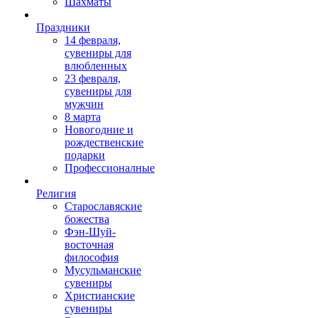
Шахматы
Праздники
14 февраля,
сувениры для
влюбленных
23 февраля,
сувениры для
мужчин
8 марта
Новогодние и
рождественские
подарки
Профессионалные
Религия
Старославяские
божества
Фэн-Шуй-
восточная
философия
Мусульманские
сувениры
Христианские
сувениры