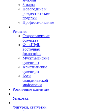
мужчин
8 марта
Новогодние и
рождественские
подарки
Профессионалные
Религия
Старославяские
божества
Фэн-Шуй-
восточная
философия
Мусульманские
сувениры
Христианские
сувениры
Боги
скандинавской
мифологии
Розничным клиентам
Упаковка
Фигурки, статуэтки