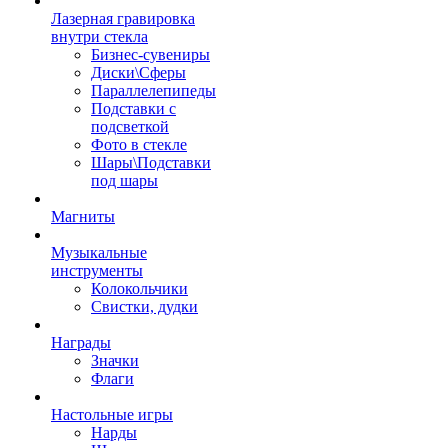
Лазерная гравировка
внутри стекла
Бизнес-сувениры
Диски\Сферы
Параллелепипеды
Подставки с
подсветкой
Фото в стекле
Шары\Подставки
под шары
Магниты
Музыкальные
инструменты
Колокольчики
Свистки, дудки
Награды
Значки
Флаги
Настольные игры
Нарды