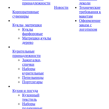
принадлежности
деколи
Новости
Технические
Корпоративные
требования к
сувениры
макетам
Оформление
Куклы, матрешки
заказа с
Куклы
логотипом
фарфоровые
Матрешки,куклы
дерево
Курительные
принадлежности
Зажигалки,
спички
Наборы
курительные
Пепельницы
Портсигары
Кухня и посуда
Кухонный
текстиль
Наборы
подарочные