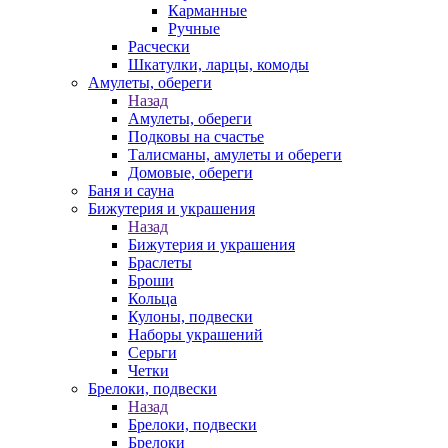
Карманные
Ручные
Расчески
Шкатулки, ларцы, комоды
Амулеты, обереги
Назад
Амулеты, обереги
Подковы на счастье
Талисманы, амулеты и обереги
Домовые, обереги
Баня и сауна
Бижутерия и украшения
Назад
Бижутерия и украшения
Браслеты
Броши
Кольца
Кулоны, подвески
Наборы украшений
Серьги
Четки
Брелоки, подвески
Назад
Брелоки, подвески
Брелоки