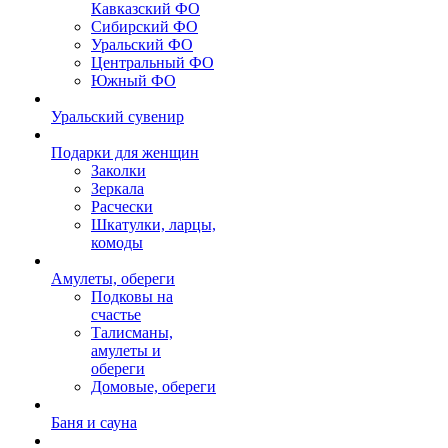
Кавказский ФО
Сибирский ФО
Уральский ФО
Центральный ФО
Южный ФО
Уральский сувенир
Подарки для женщин
Заколки
Зеркала
Расчески
Шкатулки, ларцы,
комоды
Амулеты, обереги
Подковы на
счастье
Талисманы,
амулеты и
обереги
Домовые, обереги
Баня и сауна