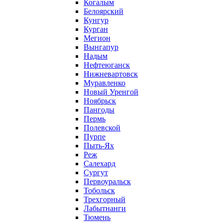
Когалым
Белоярский
Кунгур
Курган
Мегион
Вынгапур
Надым
Нефтеюганск
Нижневартовск
Муравленко
Новый Уренгой
Ноябрьск
Пангоды
Пермь
Полевской
Пурпе
Пыть-Ях
Реж
Салехард
Сургут
Первоуральск
Тобольск
Трехгорный
Лабытнанги
Тюмень