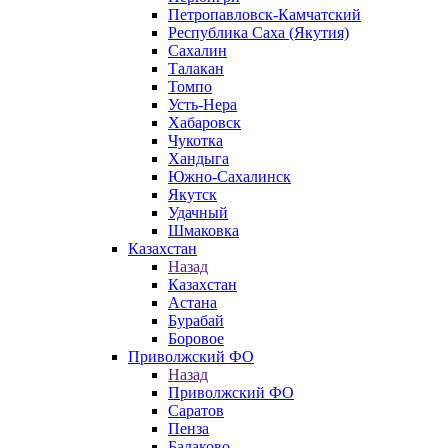
Петропавловск-Камчатский
Республика Саха (Якутия)
Сахалин
Талакан
Томпо
Усть-Нера
Хабаровск
Чукотка
Хандыга
Южно-Сахалинск
Якутск
Удачный
Шмаковка
Казахстан
Назад
Казахстан
Астана
Бурабай
Боровое
Приволжский ФО
Назад
Приволжский ФО
Саратов
Пенза
Балаково