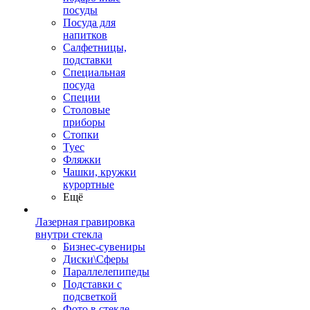
посуды
Посуда для
напитков
Салфетницы,
подставки
Специальная
посуда
Специи
Столовые
приборы
Стопки
Туес
Фляжки
Чашки, кружки
курортные
Ещё
Лазерная гравировка
внутри стекла
Бизнес-сувениры
Диски\Сферы
Параллелепипеды
Подставки с
подсветкой
Фото в стекле