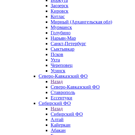
Воркута
Заозерск
Кировск
Котлас
Мирный (Архангельская обл)
Мурманск
Голубино
Нарьян-Мар
Санкт-Петербург
Сыктывкар
Псков
Ухта
Череповец
Усинск
Северо-Кавказский ФО
Назад
Северо-Кавказский ФО
Ставрополь
Ессентуки
Сибирский ФО
Назад
Сибирский ФО
Алтай
Кайеркан
Абакан