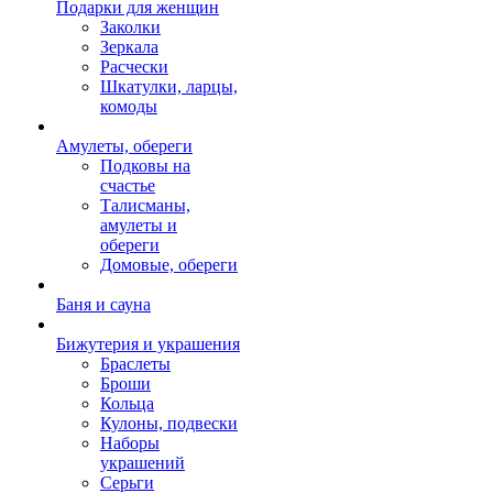
Подарки для женщин
Заколки
Зеркала
Расчески
Шкатулки, ларцы,
комоды
Амулеты, обереги
Подковы на
счастье
Талисманы,
амулеты и
обереги
Домовые, обереги
Баня и сауна
Бижутерия и украшения
Браслеты
Броши
Кольца
Кулоны, подвески
Наборы
украшений
Серьги