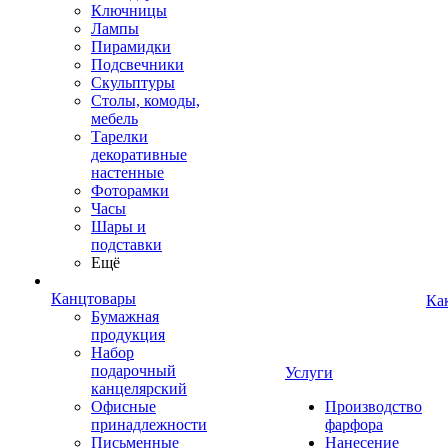
Ключницы
Лампы
Пирамидки
Подсвечники
Скульптуры
Столы, комоды,
мебель
Тарелки
декоративные
настенные
Фоторамки
Часы
Шары и
подставки
Ещё
Канцтовары
Ка
Бумажная
продукция
Набор
подарочный
Услуги
канцелярский
Офисные
Производство
принадлежности
фарфора
Письменные
Нанесение