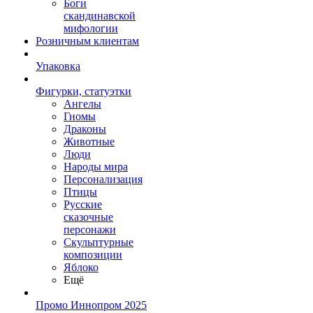
Боги
скандинавской
мифологии
Розничным клиентам
Упаковка
Фигурки, статуэтки
Ангелы
Гномы
Драконы
Животные
Люди
Народы мира
Персонализация
Птицы
Русские
сказочные
персонажи
Скульптурные
композиции
Яблоко
Ещё
Промо Иннопром 2025