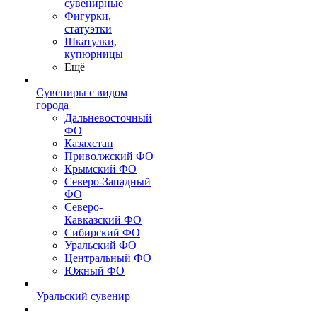
сувенирные
Фигурки,
статуэтки
Шкатулки,
купюрницы
Ещё
Сувениры с видом
города
Дальневосточный
ФО
Казахстан
Приволжский ФО
Крымский ФО
Северо-Западный
ФО
Северо-
Кавказский ФО
Сибирский ФО
Уральский ФО
Центральный ФО
Южный ФО
Уральский сувенир