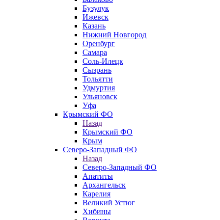
Бузулук
Ижевск
Казань
Нижний Новгород
Оренбург
Самара
Соль-Илецк
Сызрань
Тольятти
Удмуртия
Ульяновск
Уфа
Крымский ФО
Назад
Крымский ФО
Крым
Северо-Западный ФО
Назад
Северо-Западный ФО
Апатиты
Архангельск
Карелия
Великий Устюг
Хибины