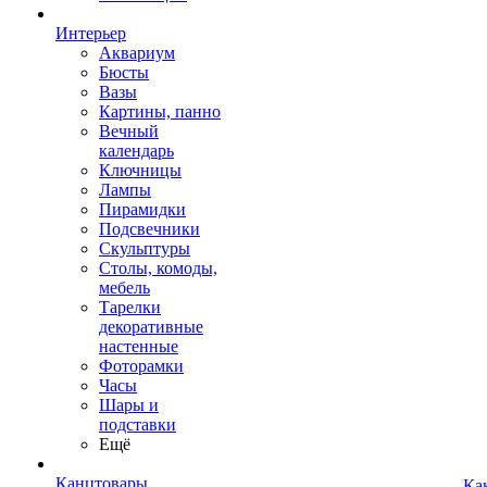
Интерьер
Аквариум
Бюсты
Вазы
Картины, панно
Вечный
календарь
Ключницы
Лампы
Пирамидки
Подсвечники
Скульптуры
Столы, комоды,
мебель
Тарелки
декоративные
настенные
Фоторамки
Часы
Шары и
подставки
Ещё
Канцтовары
Ка