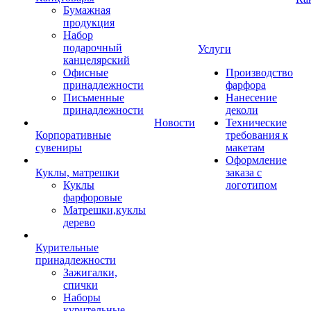
Бумажная
продукция
Набор
подарочный
Услуги
канцелярский
Офисные
Производство
принадлежности
фарфора
Письменные
Нанесение
принадлежности
деколи
Новости
Технические
Корпоративные
требования к
сувениры
макетам
Оформление
Куклы, матрешки
заказа с
Куклы
логотипом
фарфоровые
Матрешки,куклы
дерево
Курительные
принадлежности
Зажигалки,
спички
Наборы
курительные