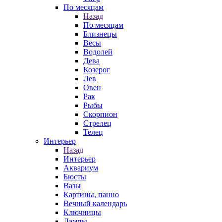
По месяцам
Назад
По месяцам
Близнецы
Весы
Водолей
Дева
Козерог
Лев
Овен
Рак
Рыбы
Скорпион
Стрелец
Телец
Интерьер
Назад
Интерьер
Аквариум
Бюсты
Вазы
Картины, панно
Вечный календарь
Ключницы
Лампы