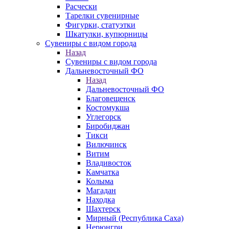
Расчески
Тарелки сувенирные
Фигурки, статуэтки
Шкатулки, купюрницы
Сувениры с видом города
Назад
Сувениры с видом города
Дальневосточный ФО
Назад
Дальневосточный ФО
Благовещенск
Костомукша
Углегорск
Биробиджан
Тикси
Вилючинск
Витим
Владивосток
Камчатка
Колыма
Магадан
Находка
Шахтерск
Мирный (Республика Саха)
Нерюнгри