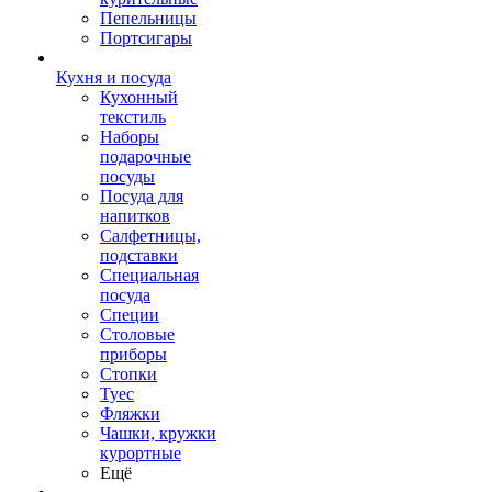
Пепельницы
Портсигары
Кухня и посуда
Кухонный
текстиль
Наборы
подарочные
посуды
Посуда для
напитков
Салфетницы,
подставки
Специальная
посуда
Специи
Столовые
приборы
Стопки
Туес
Фляжки
Чашки, кружки
курортные
Ещё