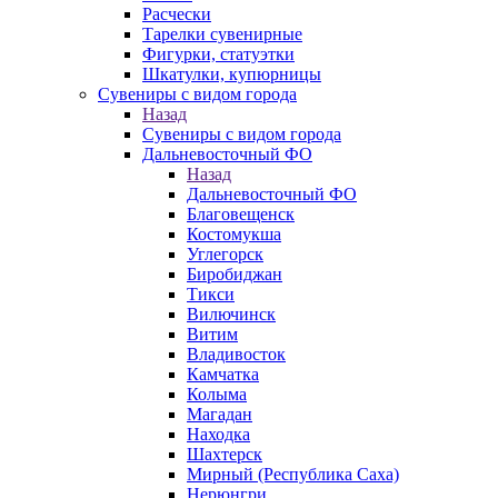
Расчески
Тарелки сувенирные
Фигурки, статуэтки
Шкатулки, купюрницы
Сувениры с видом города
Назад
Сувениры с видом города
Дальневосточный ФО
Назад
Дальневосточный ФО
Благовещенск
Костомукша
Углегорск
Биробиджан
Тикси
Вилючинск
Витим
Владивосток
Камчатка
Колыма
Магадан
Находка
Шахтерск
Мирный (Республика Саха)
Нерюнгри