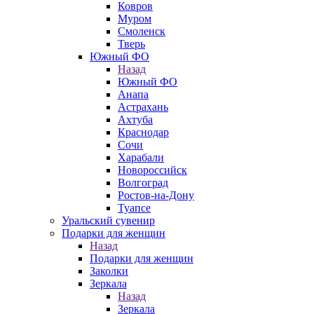
Ковров
Муром
Смоленск
Тверь
Южный ФО
Назад
Южный ФО
Анапа
Астрахань
Ахтуба
Краснодар
Сочи
Харабали
Новороссийск
Волгоград
Ростов-на-Дону
Туапсе
Уральский сувенир
Подарки для женщин
Назад
Подарки для женщин
Заколки
Зеркала
Назад
Зеркала