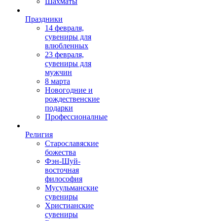
Шахматы
Праздники
14 февраля,
сувениры для
влюбленных
23 февраля,
сувениры для
мужчин
8 марта
Новогодние и
рождественские
подарки
Профессионалные
Религия
Старославяские
божества
Фэн-Шуй-
восточная
философия
Мусульманские
сувениры
Христианские
сувениры