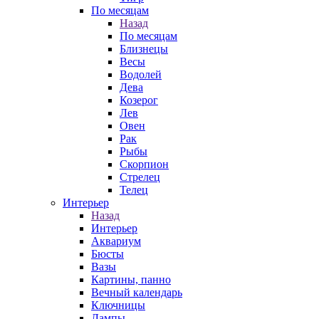
По месяцам
Назад
По месяцам
Близнецы
Весы
Водолей
Дева
Козерог
Лев
Овен
Рак
Рыбы
Скорпион
Стрелец
Телец
Интерьер
Назад
Интерьер
Аквариум
Бюсты
Вазы
Картины, панно
Вечный календарь
Ключницы
Лампы