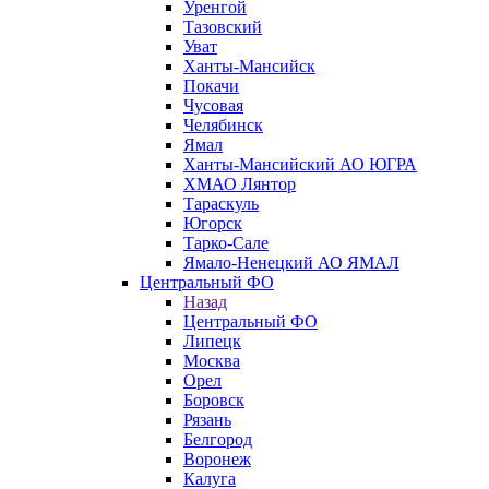
Уренгой
Тазовский
Уват
Ханты-Мансийск
Покачи
Чусовая
Челябинск
Ямал
Ханты-Мансийский АО ЮГРА
ХМАО Лянтор
Тараскуль
Югорск
Тарко-Сале
Ямало-Ненецкий АО ЯМАЛ
Центральный ФО
Назад
Центральный ФО
Липецк
Москва
Орел
Боровск
Рязань
Белгород
Воронеж
Калуга