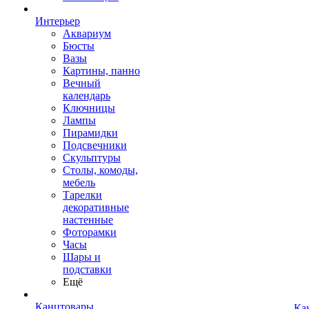
Интерьер
Аквариум
Бюсты
Вазы
Картины, панно
Вечный
календарь
Ключницы
Лампы
Пирамидки
Подсвечники
Скульптуры
Столы, комоды,
мебель
Тарелки
декоративные
настенные
Фоторамки
Часы
Шары и
подставки
Ещё
Канцтовары
Ка