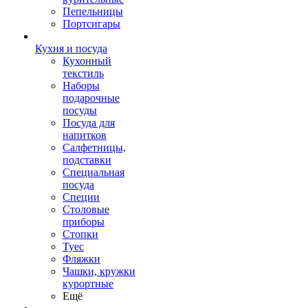
Пепельницы
Портсигары
Кухня и посуда
Кухонный
текстиль
Наборы
подарочные
посуды
Посуда для
напитков
Салфетницы,
подставки
Специальная
посуда
Специи
Столовые
приборы
Стопки
Туес
Фляжки
Чашки, кружки
курортные
Ещё