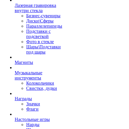
Лазерная гравировка
внутри стекла
Бизнес-сувениры
Диски\Сферы
Параллелепипеды
Подставки с
подсветкой
Фото в стекле
Шары\Подставки
под шары
Магниты
Музыкальные
инструменты
Колокольчики
Свистки, дудки
Награды
Значки
Флаги
Настольные игры
Нарды