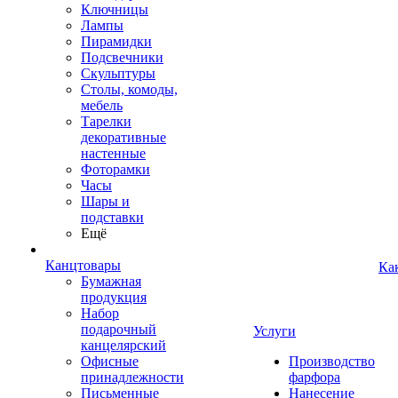
Ключницы
Лампы
Пирамидки
Подсвечники
Скульптуры
Столы, комоды,
мебель
Тарелки
декоративные
настенные
Фоторамки
Часы
Шары и
подставки
Ещё
Канцтовары
Ка
Бумажная
продукция
Набор
подарочный
Услуги
канцелярский
Офисные
Производство
принадлежности
фарфора
Письменные
Нанесение