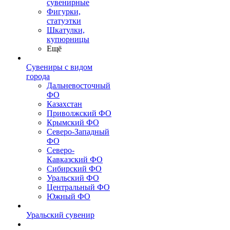
сувенирные
Фигурки,
статуэтки
Шкатулки,
купюрницы
Ещё
Сувениры с видом
города
Дальневосточный
ФО
Казахстан
Приволжский ФО
Крымский ФО
Северо-Западный
ФО
Северо-
Кавказский ФО
Сибирский ФО
Уральский ФО
Центральный ФО
Южный ФО
Уральский сувенир