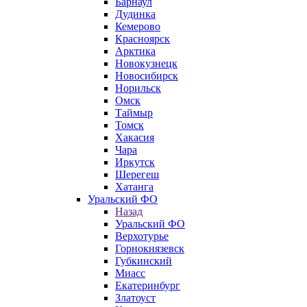
Барнаул
Дудинка
Кемерово
Красноярск
Арктика
Новокузнецк
Новосибирск
Норильск
Омск
Таймыр
Томск
Хакасия
Чара
Иркутск
Шерегеш
Хатанга
Уральский ФО
Назад
Уральский ФО
Верхотурье
Горнокнязевск
Губкинский
Миасс
Екатеринбург
Златоуст