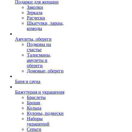
Подарки для женщин
Заколки
Зеркала
Расчески
Шкатулки, ларцы,
комоды
Амулеты, обереги
Подковы на
счастье
Талисманы,
амулеты и
обереги
Домовые, обереги
Баня и сауна
Бижутерия и украшения
Браслеты
Броши
Кольца
Кулоны, подвески
Наборы
украшений
Серьги