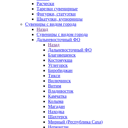
Расчески
Тарелки сувенирные
Фигурки, статуэтки
Шкатулки, купюрницы
Сувениры с видом города
Назад
Сувениры с видом города
Дальневосточный ФО
Назад
Дальневосточный ФО
Благовещенск
Костомукша
Углегорск
Биробиджан
Тикси
Вилючинск
Витим
Владивосток
Камчатка
Колыма
Магадан
Находка
Шахтерск
Мирный (Республика Саха)
Нерюнгри