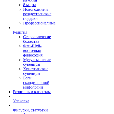
мужчин
8 марта
Новогодние и
рождественские
подарки
Профессионалные
Религия
Старославяские
божества
Фэн-Шуй-
восточная
философия
Мусульманские
сувениры
Христианские
сувениры
Боги
скандинавской
мифологии
Розничным клиентам
Упаковка
Фигурки, статуэтки