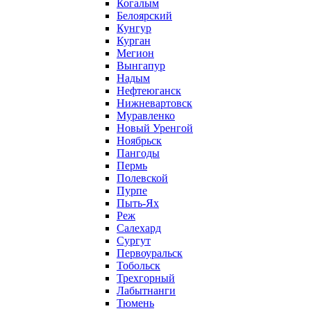
Когалым
Белоярский
Кунгур
Курган
Мегион
Вынгапур
Надым
Нефтеюганск
Нижневартовск
Муравленко
Новый Уренгой
Ноябрьск
Пангоды
Пермь
Полевской
Пурпе
Пыть-Ях
Реж
Салехард
Сургут
Первоуральск
Тобольск
Трехгорный
Лабытнанги
Тюмень