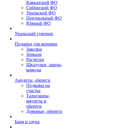
Кавказский ФО
Сибирский ФО
Уральский ФО
Центральный ФО
Южный ФО
Уральский сувенир
Подарки для женщин
Заколки
Зеркала
Расчески
Шкатулки, ларцы,
комоды
Амулеты, обереги
Подковы на
счастье
Талисманы,
амулеты и
обереги
Домовые, обереги
Баня и сауна