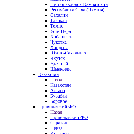
Петропавловск-Камчатский
Республика Саха (Якутия)
Сахалин
Талакан
Томпо
Усть-Нера
Хабаровск
Чукотка
Хандыга
Южно-Сахалинск
Якутск
Удачный
Шмаковка
Казахстан
Назад
Казахстан
Астана
Бурабай
Боровое
Приволжский ФО
Назад
Приволжский ФО
Саратов
Пенза
Балаково