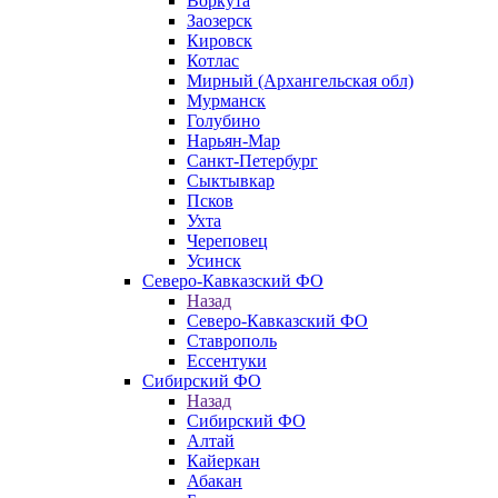
Воркута
Заозерск
Кировск
Котлас
Мирный (Архангельская обл)
Мурманск
Голубино
Нарьян-Мар
Санкт-Петербург
Сыктывкар
Псков
Ухта
Череповец
Усинск
Северо-Кавказский ФО
Назад
Северо-Кавказский ФО
Ставрополь
Ессентуки
Сибирский ФО
Назад
Сибирский ФО
Алтай
Кайеркан
Абакан