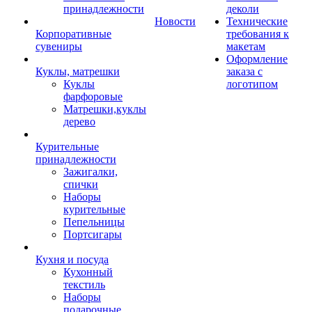
принадлежности
деколи
Новости
Технические
Корпоративные
требования к
сувениры
макетам
Оформление
Куклы, матрешки
заказа с
Куклы
логотипом
фарфоровые
Матрешки,куклы
дерево
Курительные
принадлежности
Зажигалки,
спички
Наборы
курительные
Пепельницы
Портсигары
Кухня и посуда
Кухонный
текстиль
Наборы
подарочные