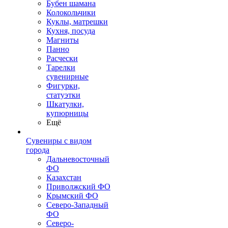
Бубен шамана
Колокольчики
Куклы, матрешки
Кухня, посуда
Магниты
Панно
Расчески
Тарелки
сувенирные
Фигурки,
статуэтки
Шкатулки,
купюрницы
Ещё
Сувениры с видом
города
Дальневосточный
ФО
Казахстан
Приволжский ФО
Крымский ФО
Северо-Западный
ФО
Северо-