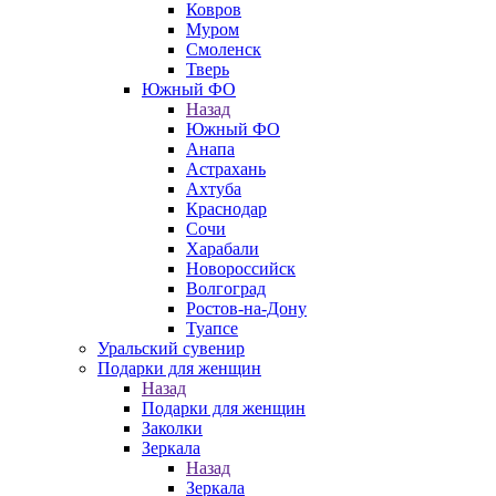
Ковров
Муром
Смоленск
Тверь
Южный ФО
Назад
Южный ФО
Анапа
Астрахань
Ахтуба
Краснодар
Сочи
Харабали
Новороссийск
Волгоград
Ростов-на-Дону
Туапсе
Уральский сувенир
Подарки для женщин
Назад
Подарки для женщин
Заколки
Зеркала
Назад
Зеркала