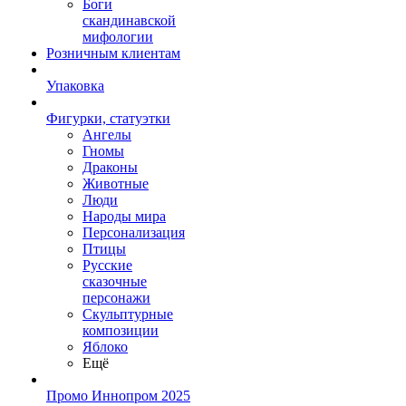
Боги
скандинавской
мифологии
Розничным клиентам
Упаковка
Фигурки, статуэтки
Ангелы
Гномы
Драконы
Животные
Люди
Народы мира
Персонализация
Птицы
Русские
сказочные
персонажи
Скульптурные
композиции
Яблоко
Ещё
Промо Иннопром 2025