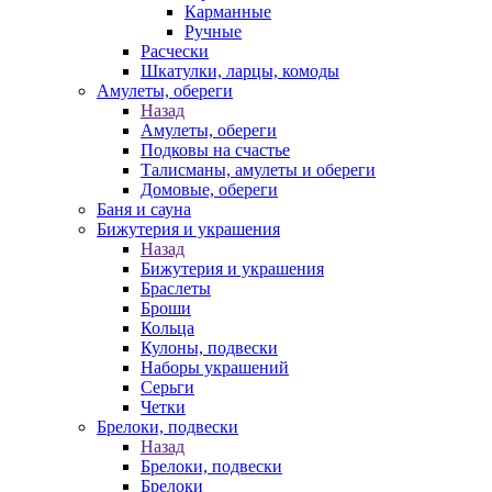
Карманные
Ручные
Расчески
Шкатулки, ларцы, комоды
Амулеты, обереги
Назад
Амулеты, обереги
Подковы на счастье
Талисманы, амулеты и обереги
Домовые, обереги
Баня и сауна
Бижутерия и украшения
Назад
Бижутерия и украшения
Браслеты
Броши
Кольца
Кулоны, подвески
Наборы украшений
Серьги
Четки
Брелоки, подвески
Назад
Брелоки, подвески
Брелоки