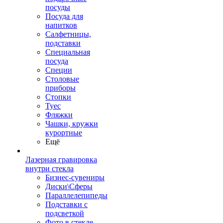
посуды
Посуда для
напитков
Салфетницы,
подставки
Специальная
посуда
Специи
Столовые
приборы
Стопки
Туес
Фляжки
Чашки, кружки
курортные
Ещё
Лазерная гравировка
внутри стекла
Бизнес-сувениры
Диски\Сферы
Параллелепипеды
Подставки с
подсветкой
Фото в стекле