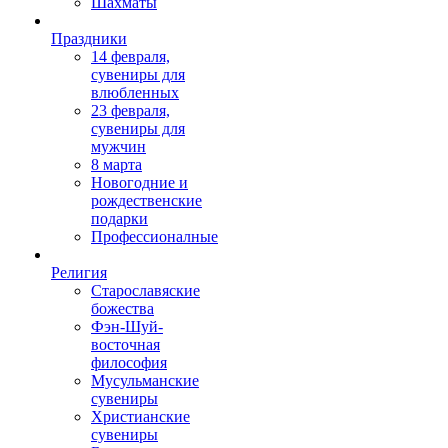
Шахматы
Праздники
14 февраля,
сувениры для
влюбленных
23 февраля,
сувениры для
мужчин
8 марта
Новогодние и
рождественские
подарки
Профессионалные
Религия
Старославяские
божества
Фэн-Шуй-
восточная
философия
Мусульманские
сувениры
Христианские
сувениры