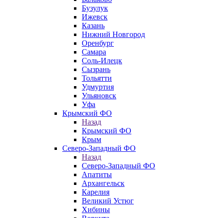
Бузулук
Ижевск
Казань
Нижний Новгород
Оренбург
Самара
Соль-Илецк
Сызрань
Тольятти
Удмуртия
Ульяновск
Уфа
Крымский ФО
Назад
Крымский ФО
Крым
Северо-Западный ФО
Назад
Северо-Западный ФО
Апатиты
Архангельск
Карелия
Великий Устюг
Хибины