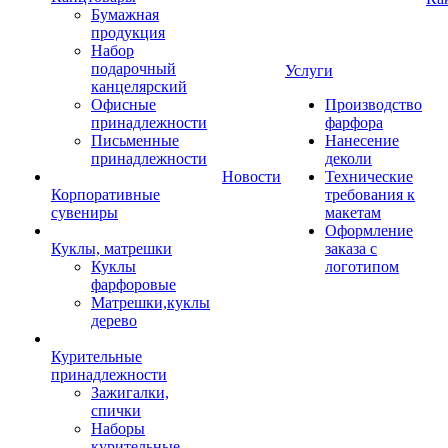
Бумажная
продукция
Набор
подарочный
Услуги
канцелярский
Офисные
Производство
принадлежности
фарфора
Письменные
Нанесение
принадлежности
деколи
Новости
Технические
Корпоративные
требования к
сувениры
макетам
Оформление
Куклы, матрешки
заказа с
Куклы
логотипом
фарфоровые
Матрешки,куклы
дерево
Курительные
принадлежности
Зажигалки,
спички
Наборы
курительные