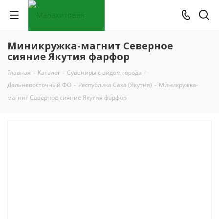
Миникружка-магнит Северное
сияние Якутия фарфор
Главная
-
Каталог
-
Сувениры с видом города
-
Дальневосточный ФО
-
Республика Саха (Якутия)
-
Миникружка-
магнит Северное сияние Якутия фарфор