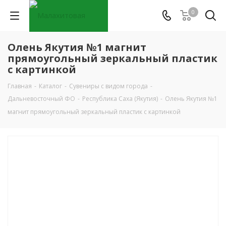
0
Олень Якутия №1 магнит
прямоугольный зеркальный пластик
с картинкой
Главная
-
Каталог
-
Сувениры с видом города
-
Дальневосточный ФО
-
Республика Саха (Якутия)
-
Олень Якутия №1
магнит прямоугольный зеркальный пластик с картинкой