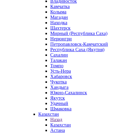
Владивосток
Камчатка
Колыма
Магадан
Находка
Шахтерск
Мирный (Республика Саха)
Нерюнгри
Петропавловск-Камчатский
Республика Саха (Якутия)
Сахалин
Талакан
Томпо
Усть-Нера
Хабаровск
Чукотка
Хандыга
Южно-Сахалинск
Якутск
Удачный
Шмаковка
Казахстан
Назад
Казахстан
Астана