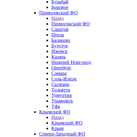
Бурабай
Боровое
Приволжский ФО
Назад
Приволжский ФО
Саратов
Пенза
Балаково
Бузулук
Ижевск
Казань
Нижний Новгород
Оренбург
Самара
Соль-Илецк
Сызрань
Тольятти
Удмуртия
Ульяновск
Уфа
Крымский ФО
Назад
Крымский ФО
Крым
Северо-Западный ФО