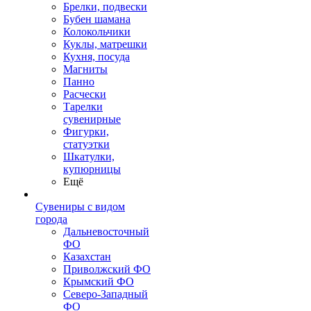
Брелки, подвески
Бубен шамана
Колокольчики
Куклы, матрешки
Кухня, посуда
Магниты
Панно
Расчески
Тарелки
сувенирные
Фигурки,
статуэтки
Шкатулки,
купюрницы
Ещё
Сувениры с видом
города
Дальневосточный
ФО
Казахстан
Приволжский ФО
Крымский ФО
Северо-Западный
ФО