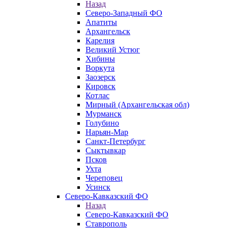
Назад
Северо-Западный ФО
Апатиты
Архангельск
Карелия
Великий Устюг
Хибины
Воркута
Заозерск
Кировск
Котлас
Мирный (Архангельская обл)
Мурманск
Голубино
Нарьян-Мар
Санкт-Петербург
Сыктывкар
Псков
Ухта
Череповец
Усинск
Северо-Кавказский ФО
Назад
Северо-Кавказский ФО
Ставрополь