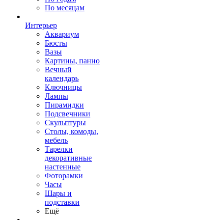
По месяцам
Интерьер
Аквариум
Бюсты
Вазы
Картины, панно
Вечный
календарь
Ключницы
Лампы
Пирамидки
Подсвечники
Скульптуры
Столы, комоды,
мебель
Тарелки
декоративные
настенные
Фоторамки
Часы
Шары и
подставки
Ещё