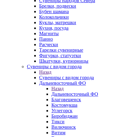
Сувениры народов Севера
Брелки, подвески
Бубен шамана
Колокольчики
Куклы, матрешки
Кухня, посуда
Магниты
Панно
Расчески
Тарелки сувенирные
Фигурки, статуэтки
Шкатулки, купюрницы
Сувениры с видом города
Назад
Сувениры с видом города
Дальневосточный ФО
Назад
Дальневосточный ФО
Благовещенск
Костомукша
Углегорск
Биробиджан
Тикси
Вилючинск
Витим