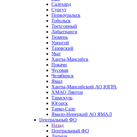
Салехард
Сургут
Первоуральск
Тобольск
Трехгорный
Лабытнанги
Тюмень
Уренгой
Тазовский
Уват
Ханты-Мансийск
Покачи
Чусовая
Челябинск
Ямал
Ханты-Мансийский АО ЮГРА
ХМАО Лянтор
Тараскуль
Югорск
Тарко-Сале
Ямало-Ненецкий АО ЯМАЛ
Центральный ФО
Назад
Центральный ФО
Липецк