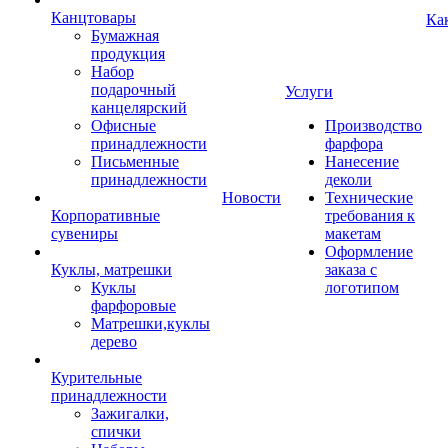
Канцтовары
Ка
Бумажная
продукция
Набор
подарочный
Услуги
канцелярский
Офисные
Производство
принадлежности
фарфора
Письменные
Нанесение
принадлежности
деколи
Новости
Технические
Корпоративные
требования к
сувениры
макетам
Оформление
Куклы, матрешки
заказа с
Куклы
логотипом
фарфоровые
Матрешки,куклы
дерево
Курительные
принадлежности
Зажигалки,
спички