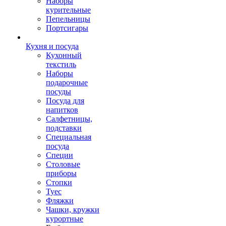
Наборы
курительные
Пепельницы
Портсигары
Кухня и посуда
Кухонный
текстиль
Наборы
подарочные
посуды
Посуда для
напитков
Салфетницы,
подставки
Специальная
посуда
Специи
Столовые
приборы
Стопки
Туес
Фляжки
Чашки, кружки
курортные