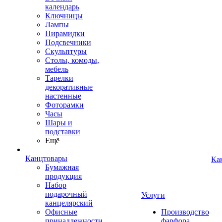
календарь
Ключницы
Лампы
Пирамидки
Подсвечники
Скульптуры
Столы, комоды,
мебель
Тарелки
декоративные
настенные
Фоторамки
Часы
Шары и
подставки
Ещё
Канцтовары
Ка
Бумажная
продукция
Набор
подарочный
Услуги
канцелярский
Офисные
Производство
принадлежности
фарфора