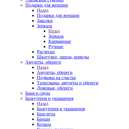
Подарки для женщин
Назад
Подарки для женщин
Заколки
Зеркала
Назад
Зеркала
Карманные
Ручные
Расчески
Шкатулки, ларцы, комоды
Амулеты, обереги
Назад
Амулеты, обереги
Подковы на счастье
Талисманы, амулеты и обереги
Домовые, обереги
Баня и сауна
Бижутерия и украшения
Назад
Бижутерия и украшения
Браслеты
Броши
Кольца