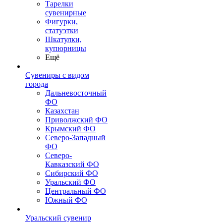
Тарелки
сувенирные
Фигурки,
статуэтки
Шкатулки,
купюрницы
Ещё
Сувениры с видом
города
Дальневосточный
ФО
Казахстан
Приволжский ФО
Крымский ФО
Северо-Западный
ФО
Северо-
Кавказский ФО
Сибирский ФО
Уральский ФО
Центральный ФО
Южный ФО
Уральский сувенир