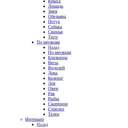
Крыса
Лошадь
Змея
Обезьяна
Петух
Собака
Свинья
Тигр
По месяцам
Назад
По месяцам
Близнецы
Весы
Водолей
Дева
Козерог
Лев
Овен
Рак
Рыбы
Скорпион
Стрелец
Телец
Интерьер
Назад