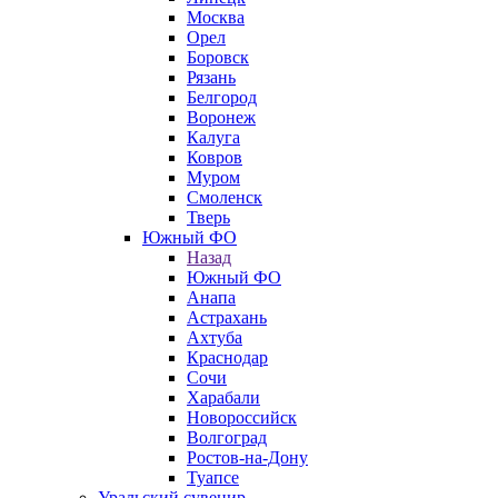
Москва
Орел
Боровск
Рязань
Белгород
Воронеж
Калуга
Ковров
Муром
Смоленск
Тверь
Южный ФО
Назад
Южный ФО
Анапа
Астрахань
Ахтуба
Краснодар
Сочи
Харабали
Новороссийск
Волгоград
Ростов-на-Дону
Туапсе
Уральский сувенир