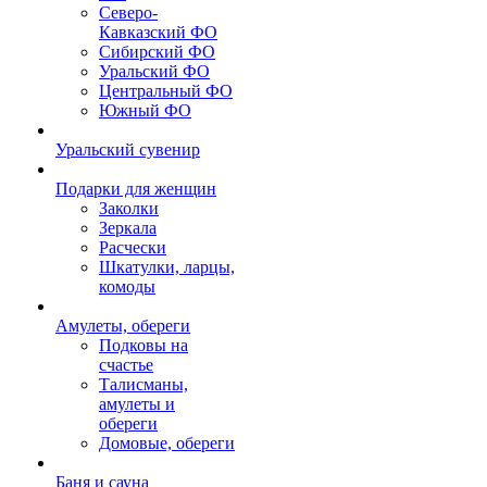
Северо-
Кавказский ФО
Сибирский ФО
Уральский ФО
Центральный ФО
Южный ФО
Уральский сувенир
Подарки для женщин
Заколки
Зеркала
Расчески
Шкатулки, ларцы,
комоды
Амулеты, обереги
Подковы на
счастье
Талисманы,
амулеты и
обереги
Домовые, обереги
Баня и сауна