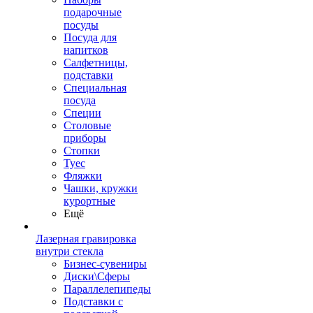
подарочные
посуды
Посуда для
напитков
Салфетницы,
подставки
Специальная
посуда
Специи
Столовые
приборы
Стопки
Туес
Фляжки
Чашки, кружки
курортные
Ещё
Лазерная гравировка
внутри стекла
Бизнес-сувениры
Диски\Сферы
Параллелепипеды
Подставки с