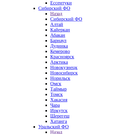
Ессентуки
Сибирский ФО
Назад
Сибирский ФО
Алтай
Кайеркан
Абакан
Барнаул
Дудинка
Кемерово
Красноярск
Арктика
Новокузнецк
Новосибирск
Норильск
Омск
Таймыр
Томск
Хакасия
Чара
Иркутск
Шерегеш
Хатанга
Уральский ФО
Назад