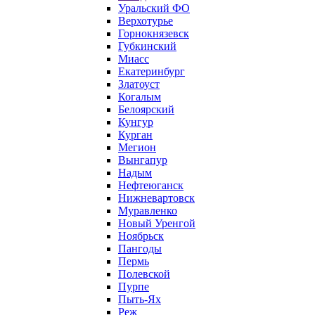
Уральский ФО
Верхотурье
Горнокнязевск
Губкинский
Миасс
Екатеринбург
Златоуст
Когалым
Белоярский
Кунгур
Курган
Мегион
Вынгапур
Надым
Нефтеюганск
Нижневартовск
Муравленко
Новый Уренгой
Ноябрьск
Пангоды
Пермь
Полевской
Пурпе
Пыть-Ях
Реж