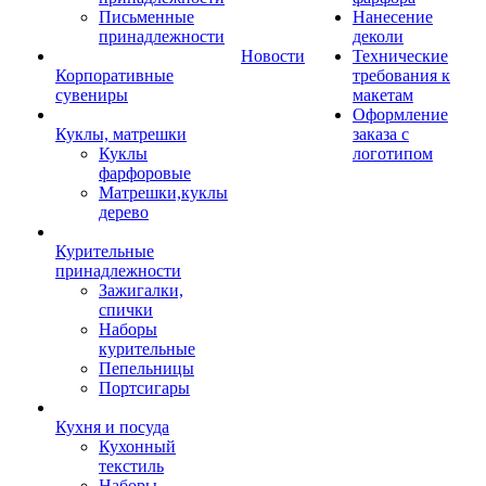
Письменные
Нанесение
принадлежности
деколи
Новости
Технические
Корпоративные
требования к
сувениры
макетам
Оформление
Куклы, матрешки
заказа с
Куклы
логотипом
фарфоровые
Матрешки,куклы
дерево
Курительные
принадлежности
Зажигалки,
спички
Наборы
курительные
Пепельницы
Портсигары
Кухня и посуда
Кухонный
текстиль
Наборы