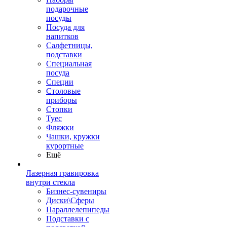
подарочные
посуды
Посуда для
напитков
Салфетницы,
подставки
Специальная
посуда
Специи
Столовые
приборы
Стопки
Туес
Фляжки
Чашки, кружки
курортные
Ещё
Лазерная гравировка
внутри стекла
Бизнес-сувениры
Диски\Сферы
Параллелепипеды
Подставки с