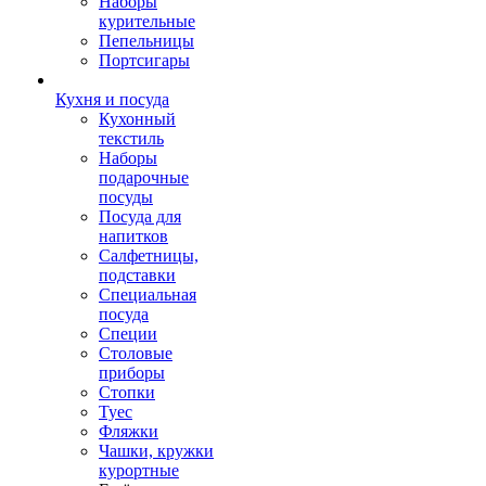
Наборы
курительные
Пепельницы
Портсигары
Кухня и посуда
Кухонный
текстиль
Наборы
подарочные
посуды
Посуда для
напитков
Салфетницы,
подставки
Специальная
посуда
Специи
Столовые
приборы
Стопки
Туес
Фляжки
Чашки, кружки
курортные