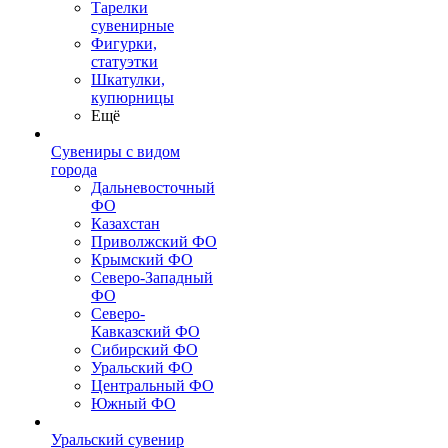
Тарелки
сувенирные
Фигурки,
статуэтки
Шкатулки,
купюрницы
Ещё
Сувениры с видом
города
Дальневосточный
ФО
Казахстан
Приволжский ФО
Крымский ФО
Северо-Западный
ФО
Северо-
Кавказский ФО
Сибирский ФО
Уральский ФО
Центральный ФО
Южный ФО
Уральский сувенир