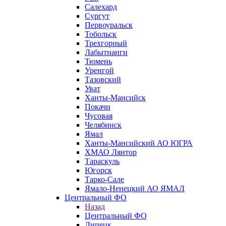
Салехард
Сургут
Первоуральск
Тобольск
Трехгорный
Лабытнанги
Тюмень
Уренгой
Тазовский
Уват
Ханты-Мансийск
Покачи
Чусовая
Челябинск
Ямал
Ханты-Мансийский АО ЮГРА
ХМАО Лянтор
Тараскуль
Югорск
Тарко-Сале
Ямало-Ненецкий АО ЯМАЛ
Центральный ФО
Назад
Центральный ФО
Липецк