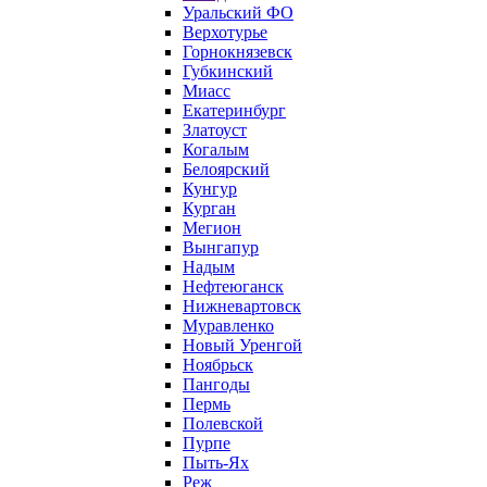
Уральский ФО
Верхотурье
Горнокнязевск
Губкинский
Миасс
Екатеринбург
Златоуст
Когалым
Белоярский
Кунгур
Курган
Мегион
Вынгапур
Надым
Нефтеюганск
Нижневартовск
Муравленко
Новый Уренгой
Ноябрьск
Пангоды
Пермь
Полевской
Пурпе
Пыть-Ях
Реж