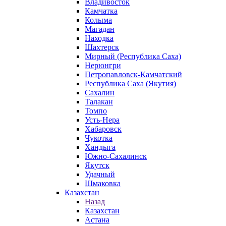
Владивосток
Камчатка
Колыма
Магадан
Находка
Шахтерск
Мирный (Республика Саха)
Нерюнгри
Петропавловск-Камчатский
Республика Саха (Якутия)
Сахалин
Талакан
Томпо
Усть-Нера
Хабаровск
Чукотка
Хандыга
Южно-Сахалинск
Якутск
Удачный
Шмаковка
Казахстан
Назад
Казахстан
Астана