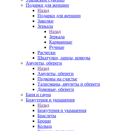
Подарки для женщин
Назад
Подарки для женщин
Заколки
Зеркала
Назад
Зеркала
Карманные
Ручные
Расчески
Шкатулки, ларцы, комоды
Амулеты, обереги
Назад
Амулеты, обереги
Подковы на счастье
Талисманы, амулеты и обереги
Домовые, обереги
Баня и сауна
Бижутерия и украшения
Назад
Бижутерия и украшения
Браслеты
Броши
Кольца