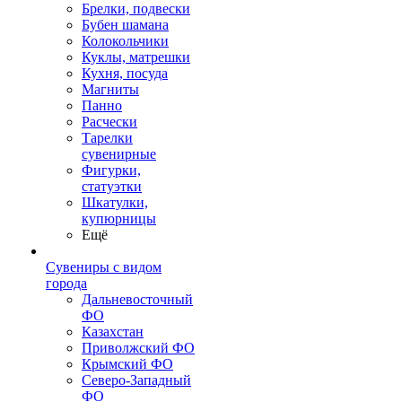
Брелки, подвески
Бубен шамана
Колокольчики
Куклы, матрешки
Кухня, посуда
Магниты
Панно
Расчески
Тарелки
сувенирные
Фигурки,
статуэтки
Шкатулки,
купюрницы
Ещё
Сувениры с видом
города
Дальневосточный
ФО
Казахстан
Приволжский ФО
Крымский ФО
Северо-Западный
ФО