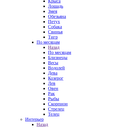
Крыса
Лошадь
Змея
Обезьяна
Петух
Собака
Свинья
Тигр
По месяцам
Назад
По месяцам
Близнецы
Весы
Водолей
Дева
Козерог
Лев
Овен
Рак
Рыбы
Скорпион
Стрелец
Телец
Интерьер
Назад