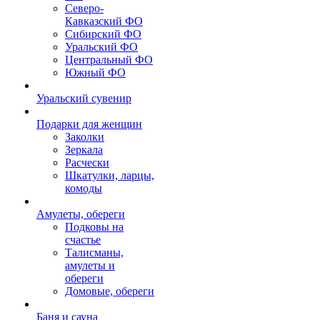
Северо-
Кавказский ФО
Сибирский ФО
Уральский ФО
Центральный ФО
Южный ФО
Уральский сувенир
Подарки для женщин
Заколки
Зеркала
Расчески
Шкатулки, ларцы,
комоды
Амулеты, обереги
Подковы на
счастье
Талисманы,
амулеты и
обереги
Домовые, обереги
Баня и сауна