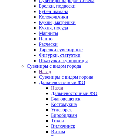
Сувениры народов Севера
Брелки, подвески
Бубен шамана
Колокольчики
Куклы, матрешки
Кухня, посуда
Магниты
Панно
Расчески
Тарелки сувенирные
Фигурки, статуэтки
Шкатулки, купюрницы
Сувениры с видом города
Назад
Сувениры с видом города
Дальневосточный ФО
Назад
Дальневосточный ФО
Благовещенск
Костомукша
Углегорск
Биробиджан
Тикси
Вилючинск
Витим