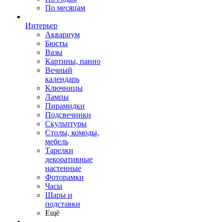
По месяцам
Интерьер
Аквариум
Бюсты
Вазы
Картины, панно
Вечный
календарь
Ключницы
Лампы
Пирамидки
Подсвечники
Скульптуры
Столы, комоды,
мебель
Тарелки
декоративные
настенные
Фоторамки
Часы
Шары и
подставки
Ещё