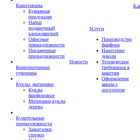
Канцтовары
Ка
Бумажная
продукция
Набор
подарочный
Услуги
канцелярский
Офисные
Производство
принадлежности
фарфора
Письменные
Нанесение
принадлежности
деколи
Новости
Технические
Корпоративные
требования к
сувениры
макетам
Оформление
Куклы, матрешки
заказа с
Куклы
логотипом
фарфоровые
Матрешки,куклы
дерево
Курительные
принадлежности
Зажигалки,
спички