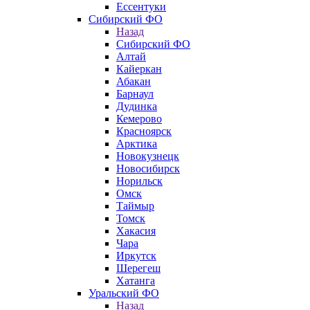
Ессентуки
Сибирский ФО
Назад
Сибирский ФО
Алтай
Кайеркан
Абакан
Барнаул
Дудинка
Кемерово
Красноярск
Арктика
Новокузнецк
Новосибирск
Норильск
Омск
Таймыр
Томск
Хакасия
Чара
Иркутск
Шерегеш
Хатанга
Уральский ФО
Назад