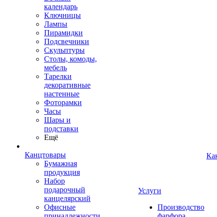
календарь
Ключницы
Лампы
Пирамидки
Подсвечники
Скульптуры
Столы, комоды,
мебель
Тарелки
декоративные
настенные
Фоторамки
Часы
Шары и
подставки
Ещё
Канцтовары
Ка
Бумажная
продукция
Набор
подарочный
Услуги
канцелярский
Офисные
Производство
принадлежности
фарфора