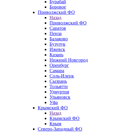
Бурабай
Боровое
Приволжский ФО
Назад
Приволжский ФО
Саратов
Пенза
Балаково
Бузулук
Ижевск
Казань
Нижний Новгород
Оренбург
Самара
Соль-Илецк
Сызрань
Тольятти
Удмуртия
Ульяновск
Уфа
Крымский ФО
Назад
Крымский ФО
Крым
Северо-Западный ФО