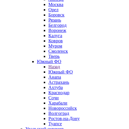
Москва
Орел
Боровск
Рязань
Белгород
Воронеж
Калуга
Ковров
Муром
Смоленск
Тверь
Южный ФО
Назад
Южный ФО
Анапа
Астрахань
Ахтуба
Краснодар
Сочи
Харабали
Новороссийск
Волгоград
Ростов-на-Дону
Туапсе
Уральский сувенир