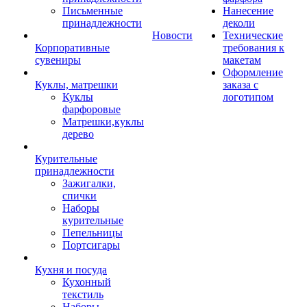
Письменные
Нанесение
принадлежности
деколи
Новости
Технические
Корпоративные
требования к
сувениры
макетам
Оформление
Куклы, матрешки
заказа с
Куклы
логотипом
фарфоровые
Матрешки,куклы
дерево
Курительные
принадлежности
Зажигалки,
спички
Наборы
курительные
Пепельницы
Портсигары
Кухня и посуда
Кухонный
текстиль
Наборы