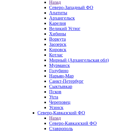
Назад
Северо-Западный ФО
Апатиты
Архангельск
Карелия
Великий Устюг
Хибины
Воркута
Заозерск
Кировск
Котлас
Мирный (Архангельская обл)
Мурманск
Голубино
Нарьян-Мар
Санкт-Петербург
Сыктывкар
Псков
Ухта
Череповец
Усинск
Северо-Кавказский ФО
Назад
Северо-Кавказский ФО
Ставрополь