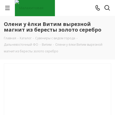
Олени у ёлки Витим вырезной
магнит из бересты золото серебро
Главная
-
Каталог
-
Сувениры с видом города
-
Дальневосточный ФО
-
Витим
-
Олени у ёлки Витим вырезной
магнит из бересты золото серебро