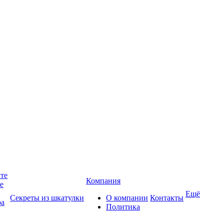
йте
Компания
те
Ещё
Секреты из шкатулки
О компании
Контакты
ра
Политика