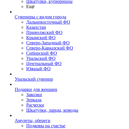
Шкатулки, купюрницы
Ещё
Сувениры с видом города
Дальневосточный ФО
Казахстан
Приволжский ФО
Крымский ФО
Северо-Западный ФО
Северо-Кавказский ФО
Сибирский ФО
Уральский ФО
Центральный ФО
Южный ФО
Уральский сувенир
Подарки для женщин
Заколки
Зеркала
Расчески
Шкатулки, ларцы, комоды
Амулеты, обереги
Подковы на счастье