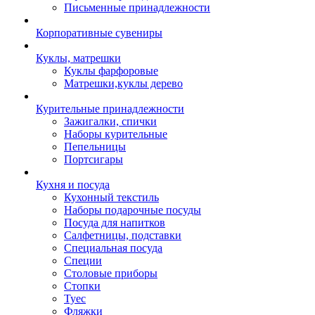
Письменные принадлежности
Корпоративные сувениры
Куклы, матрешки
Куклы фарфоровые
Матрешки,куклы дерево
Курительные принадлежности
Зажигалки, спички
Наборы курительные
Пепельницы
Портсигары
Кухня и посуда
Кухонный текстиль
Наборы подарочные посуды
Посуда для напитков
Салфетницы, подставки
Специальная посуда
Специи
Столовые приборы
Стопки
Туес
Фляжки