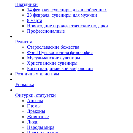
Праздники
14 февраля, сувениры для влюбленных
23 февраля, сувениры для мужчин
8 марта
Новогодние и рождественские подарки
Профессионалные
Религия
Старославяские божества
Фэн-Шуй-восточная философия
Мусульманские сувениры
Христианские сувениры
Боги скандинавской мифологии
Розничным клиентам
Упаковка
Фигурки, статуэтки
Ангелы
Гномы
Драконы
Животные
Люди
Народы мира
Персонализация