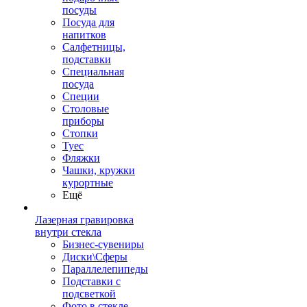
посуды
Посуда для
напитков
Салфетницы,
подставки
Специальная
посуда
Специи
Столовые
приборы
Стопки
Туес
Фляжки
Чашки, кружки
курортные
Ещё
Лазерная гравировка
внутри стекла
Бизнес-сувениры
Диски\Сферы
Параллелепипеды
Подставки с
подсветкой
Фото в стекле