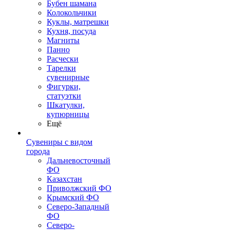
Бубен шамана
Колокольчики
Куклы, матрешки
Кухня, посуда
Магниты
Панно
Расчески
Тарелки
сувенирные
Фигурки,
статуэтки
Шкатулки,
купюрницы
Ещё
Сувениры с видом
города
Дальневосточный
ФО
Казахстан
Приволжский ФО
Крымский ФО
Северо-Западный
ФО
Северо-