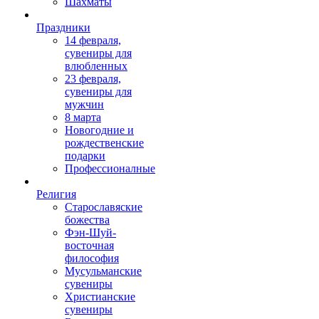
Шахматы
Праздники
14 февраля,
сувениры для
влюбленных
23 февраля,
сувениры для
мужчин
8 марта
Новогодние и
рождественские
подарки
Профессионалные
Религия
Старославяские
божества
Фэн-Шуй-
восточная
философия
Мусульманские
сувениры
Христианские
сувениры