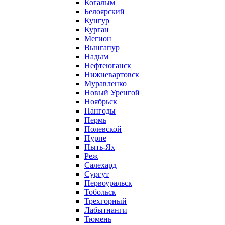
Когалым
Белоярский
Кунгур
Курган
Мегион
Вынгапур
Надым
Нефтеюганск
Нижневартовск
Муравленко
Новый Уренгой
Ноябрьск
Пангоды
Пермь
Полевской
Пурпе
Пыть-Ях
Реж
Салехард
Сургут
Первоуральск
Тобольск
Трехгорный
Лабытнанги
Тюмень