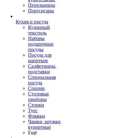
Пепельницы
Портсигары
Кухня и посуда
Кухонный
текстиль
Наборы
подарочные
посуды
Посуда для
напитков
Салфетницы,
подставки
Специальная
посуда
Специи
Столовые
приборы
Стопки
Туес
Фляжки
Чашки, кружки
курортные
Ещё