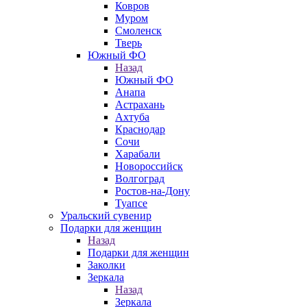
Ковров
Муром
Смоленск
Тверь
Южный ФО
Назад
Южный ФО
Анапа
Астрахань
Ахтуба
Краснодар
Сочи
Харабали
Новороссийск
Волгоград
Ростов-на-Дону
Туапсе
Уральский сувенир
Подарки для женщин
Назад
Подарки для женщин
Заколки
Зеркала
Назад
Зеркала