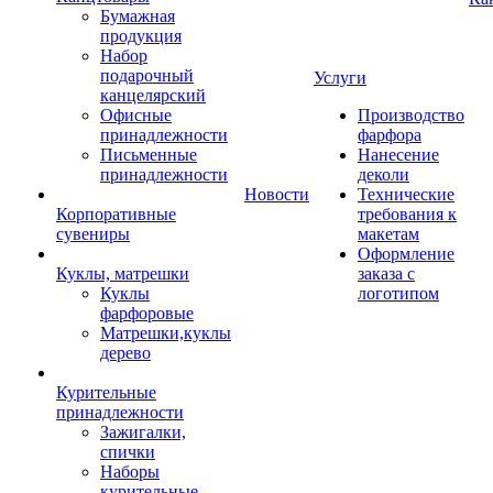
Бумажная
продукция
Набор
подарочный
Услуги
канцелярский
Офисные
Производство
принадлежности
фарфора
Письменные
Нанесение
принадлежности
деколи
Новости
Технические
Корпоративные
требования к
сувениры
макетам
Оформление
Куклы, матрешки
заказа с
Куклы
логотипом
фарфоровые
Матрешки,куклы
дерево
Курительные
принадлежности
Зажигалки,
спички
Наборы
курительные