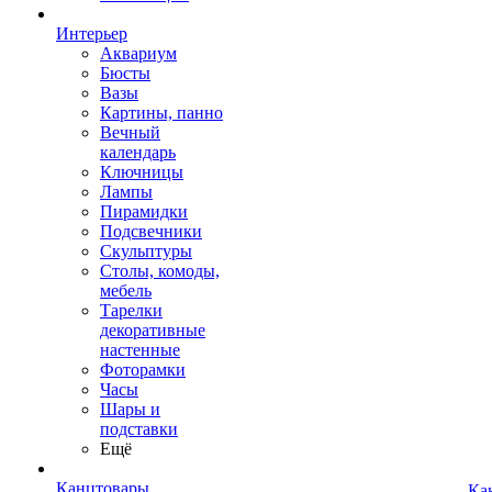
Интерьер
Аквариум
Бюсты
Вазы
Картины, панно
Вечный
календарь
Ключницы
Лампы
Пирамидки
Подсвечники
Скульптуры
Столы, комоды,
мебель
Тарелки
декоративные
настенные
Фоторамки
Часы
Шары и
подставки
Ещё
Канцтовары
Ка