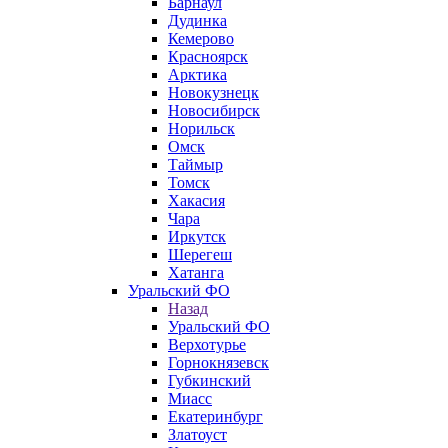
Барнаул
Дудинка
Кемерово
Красноярск
Арктика
Новокузнецк
Новосибирск
Норильск
Омск
Таймыр
Томск
Хакасия
Чара
Иркутск
Шерегеш
Хатанга
Уральский ФО
Назад
Уральский ФО
Верхотурье
Горнокнязевск
Губкинский
Миасс
Екатеринбург
Златоуст