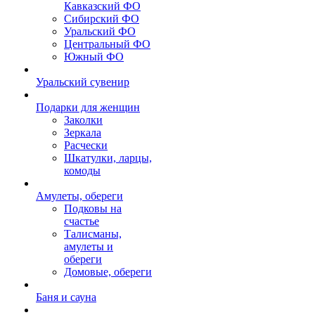
Кавказский ФО
Сибирский ФО
Уральский ФО
Центральный ФО
Южный ФО
Уральский сувенир
Подарки для женщин
Заколки
Зеркала
Расчески
Шкатулки, ларцы,
комоды
Амулеты, обереги
Подковы на
счастье
Талисманы,
амулеты и
обереги
Домовые, обереги
Баня и сауна