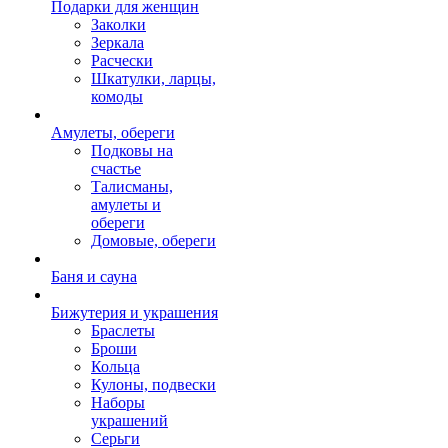
Подарки для женщин
Заколки
Зеркала
Расчески
Шкатулки, ларцы,
комоды
Амулеты, обереги
Подковы на
счастье
Талисманы,
амулеты и
обереги
Домовые, обереги
Баня и сауна
Бижутерия и украшения
Браслеты
Броши
Кольца
Кулоны, подвески
Наборы
украшений
Серьги