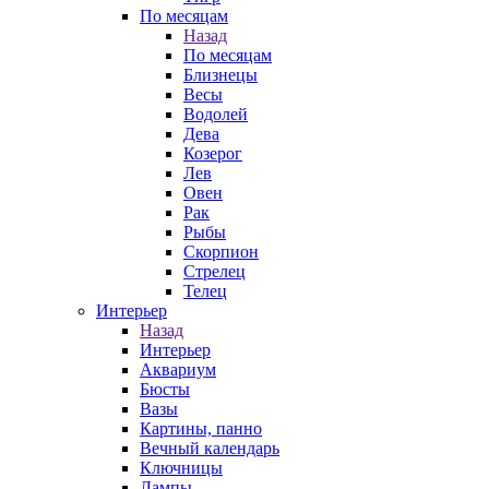
По месяцам
Назад
По месяцам
Близнецы
Весы
Водолей
Дева
Козерог
Лев
Овен
Рак
Рыбы
Скорпион
Стрелец
Телец
Интерьер
Назад
Интерьер
Аквариум
Бюсты
Вазы
Картины, панно
Вечный календарь
Ключницы
Лампы