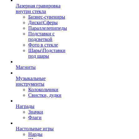
Лазерная гравировка
внутри стекла
Бизнес-сувениры
Диски\Сферы
Параллелепипеды
Подставки с
подсветкой
Фото в стекле
Шары\Подставки
под шары
Магниты
Музыкальные
инструменты
Колокольчики
Свистки, дудки
Награды
Значки
Флаги
Настольные игры
Нарды