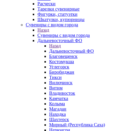
Расчески
Тарелки сувенирные
Фигурки, статуэтки
Шкатулки, купюрницы
Сувениры с видом города
Назад
Сувениры с видом города
Дальневосточный ФО
Назад
Дальневосточный ФО
Благовещенск
Костомукша
Углегорск
Биробиджан
Тикси
Вилючинск
Витим
Владивосток
Камчатка
Колыма
Магадан
Находка
Шахтерск
Мирный (Республика Саха)
Нерюнгри