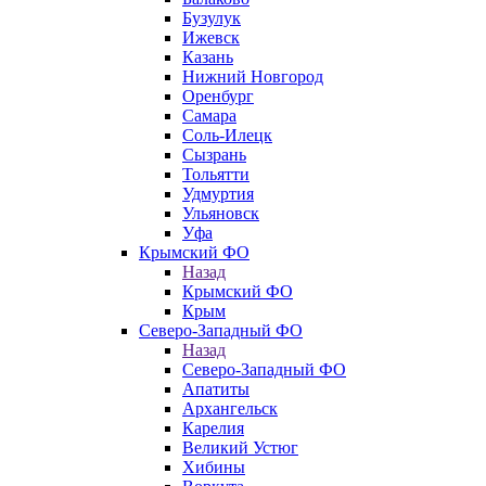
Бузулук
Ижевск
Казань
Нижний Новгород
Оренбург
Самара
Соль-Илецк
Сызрань
Тольятти
Удмуртия
Ульяновск
Уфа
Крымский ФО
Назад
Крымский ФО
Крым
Северо-Западный ФО
Назад
Северо-Западный ФО
Апатиты
Архангельск
Карелия
Великий Устюг
Хибины