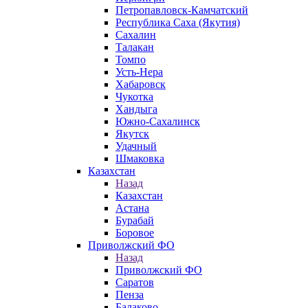
Петропавловск-Камчатский
Республика Саха (Якутия)
Сахалин
Талакан
Томпо
Усть-Нера
Хабаровск
Чукотка
Хандыга
Южно-Сахалинск
Якутск
Удачный
Шмаковка
Казахстан
Назад
Казахстан
Астана
Бурабай
Боровое
Приволжский ФО
Назад
Приволжский ФО
Саратов
Пенза
Балаково