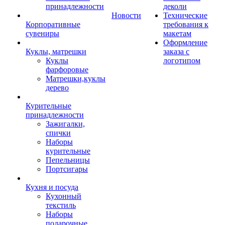
принадлежности
деколи
Новости
Технические
Корпоративные
требования к
сувениры
макетам
Оформление
Куклы, матрешки
заказа с
Куклы
логотипом
фарфоровые
Матрешки,куклы
дерево
Курительные
принадлежности
Зажигалки,
спички
Наборы
курительные
Пепельницы
Портсигары
Кухня и посуда
Кухонный
текстиль
Наборы
подарочные