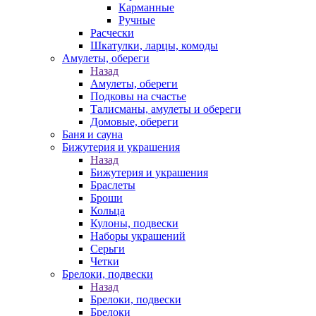
Карманные
Ручные
Расчески
Шкатулки, ларцы, комоды
Амулеты, обереги
Назад
Амулеты, обереги
Подковы на счастье
Талисманы, амулеты и обереги
Домовые, обереги
Баня и сауна
Бижутерия и украшения
Назад
Бижутерия и украшения
Браслеты
Броши
Кольца
Кулоны, подвески
Наборы украшений
Серьги
Четки
Брелоки, подвески
Назад
Брелоки, подвески
Брелоки