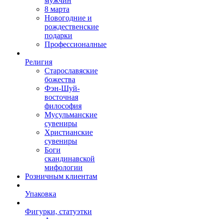
мужчин
8 марта
Новогодние и
рождественские
подарки
Профессионалные
Религия
Старославяские
божества
Фэн-Шуй-
восточная
философия
Мусульманские
сувениры
Христианские
сувениры
Боги
скандинавской
мифологии
Розничным клиентам
Упаковка
Фигурки, статуэтки