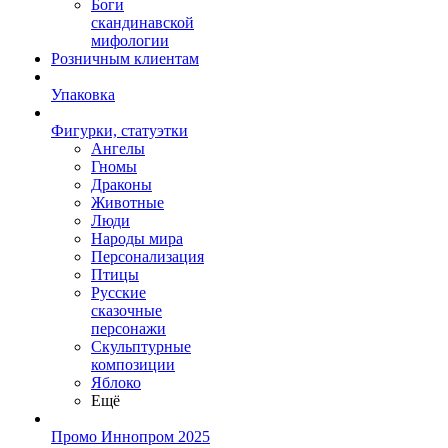
Боги
скандинавской
мифологии
Розничным клиентам
Упаковка
Фигурки, статуэтки
Ангелы
Гномы
Драконы
Животные
Люди
Народы мира
Персонализация
Птицы
Русские
сказочные
персонажи
Скульптурные
композиции
Яблоко
Ещё
Промо Иннопром 2025