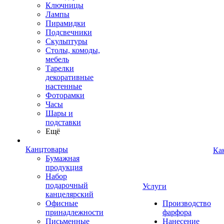
Ключницы
Лампы
Пирамидки
Подсвечники
Скульптуры
Столы, комоды,
мебель
Тарелки
декоративные
настенные
Фоторамки
Часы
Шары и
подставки
Ещё
Канцтовары
Ка
Бумажная
продукция
Набор
подарочный
Услуги
канцелярский
Офисные
Производство
принадлежности
фарфора
Письменные
Нанесение