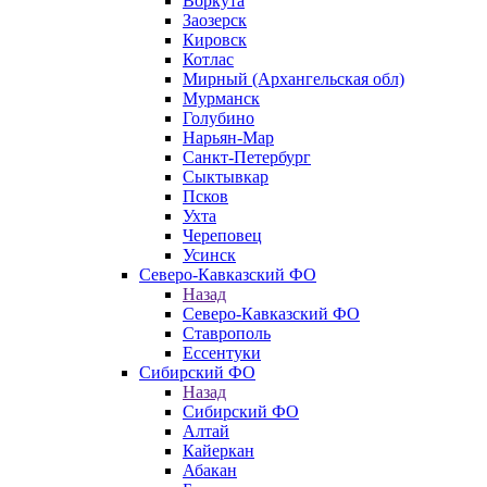
Воркута
Заозерск
Кировск
Котлас
Мирный (Архангельская обл)
Мурманск
Голубино
Нарьян-Мар
Санкт-Петербург
Сыктывкар
Псков
Ухта
Череповец
Усинск
Северо-Кавказский ФО
Назад
Северо-Кавказский ФО
Ставрополь
Ессентуки
Сибирский ФО
Назад
Сибирский ФО
Алтай
Кайеркан
Абакан