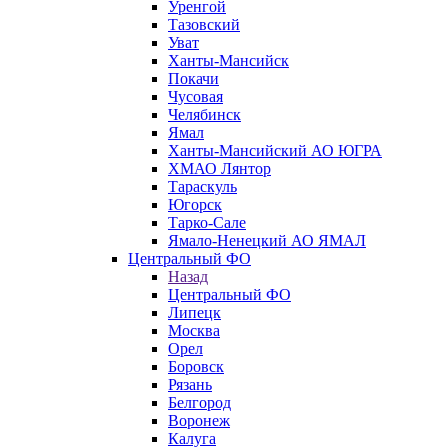
Уренгой
Тазовский
Уват
Ханты-Мансийск
Покачи
Чусовая
Челябинск
Ямал
Ханты-Мансийский АО ЮГРА
ХМАО Лянтор
Тараскуль
Югорск
Тарко-Сале
Ямало-Ненецкий АО ЯМАЛ
Центральный ФО
Назад
Центральный ФО
Липецк
Москва
Орел
Боровск
Рязань
Белгород
Воронеж
Калуга