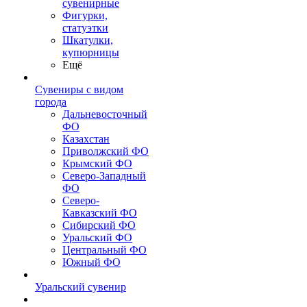
сувенирные
Фигурки,
статуэтки
Шкатулки,
купюрницы
Ещё
Сувениры с видом
города
Дальневосточный
ФО
Казахстан
Приволжский ФО
Крымский ФО
Северо-Западный
ФО
Северо-
Кавказский ФО
Сибирский ФО
Уральский ФО
Центральный ФО
Южный ФО
Уральский сувенир