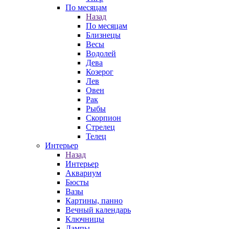
По месяцам
Назад
По месяцам
Близнецы
Весы
Водолей
Дева
Козерог
Лев
Овен
Рак
Рыбы
Скорпион
Стрелец
Телец
Интерьер
Назад
Интерьер
Аквариум
Бюсты
Вазы
Картины, панно
Вечный календарь
Ключницы
Лампы