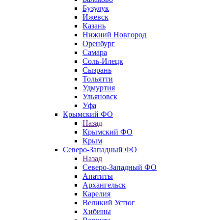
Бузулук
Ижевск
Казань
Нижний Новгород
Оренбург
Самара
Соль-Илецк
Сызрань
Тольятти
Удмуртия
Ульяновск
Уфа
Крымский ФО
Назад
Крымский ФО
Крым
Северо-Западный ФО
Назад
Северо-Западный ФО
Апатиты
Архангельск
Карелия
Великий Устюг
Хибины