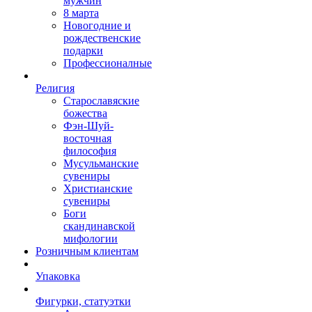
мужчин
8 марта
Новогодние и
рождественские
подарки
Профессионалные
Религия
Старославяские
божества
Фэн-Шуй-
восточная
философия
Мусульманские
сувениры
Христианские
сувениры
Боги
скандинавской
мифологии
Розничным клиентам
Упаковка
Фигурки, статуэтки