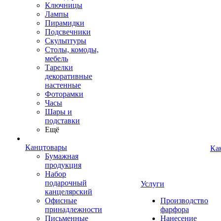
Ключницы
Лампы
Пирамидки
Подсвечники
Скульптуры
Столы, комоды,
мебель
Тарелки
декоративные
настенные
Фоторамки
Часы
Шары и
подставки
Ещё
Канцтовары
Ка
Бумажная
продукция
Набор
подарочный
Услуги
канцелярский
Офисные
Производство
принадлежности
фарфора
Письменные
Нанесение