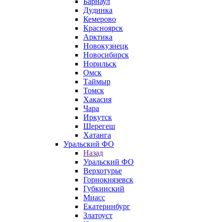
Барнаул
Дудинка
Кемерово
Красноярск
Арктика
Новокузнецк
Новосибирск
Норильск
Омск
Таймыр
Томск
Хакасия
Чара
Иркутск
Шерегеш
Хатанга
Уральский ФО
Назад
Уральский ФО
Верхотурье
Горнокнязевск
Губкинский
Миасс
Екатеринбург
Златоуст