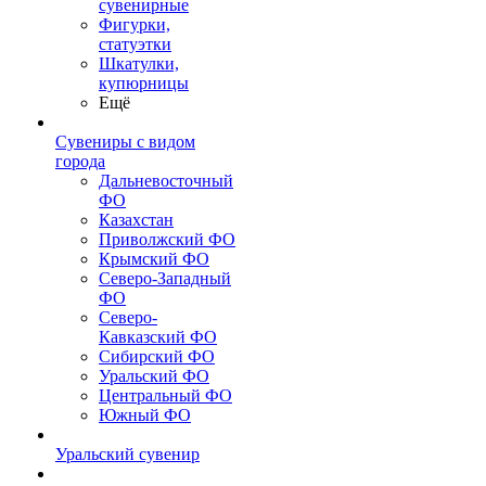
сувенирные
Фигурки,
статуэтки
Шкатулки,
купюрницы
Ещё
Сувениры с видом
города
Дальневосточный
ФО
Казахстан
Приволжский ФО
Крымский ФО
Северо-Западный
ФО
Северо-
Кавказский ФО
Сибирский ФО
Уральский ФО
Центральный ФО
Южный ФО
Уральский сувенир