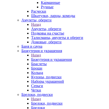
Карманные
Ручные
Расчески
Шкатулки, ларцы, комоды
Амулеты, обереги
Назад
Амулеты, обереги
Подковы на счастье
Талисманы, амулеты и обереги
Домовые, обереги
Баня и сауна
Бижутерия и украшения
Назад
Бижутерия и украшения
Браслеты
Броши
Кольца
Кулоны, подвески
Наборы украшений
Серьги
Четки
Брелоки, подвески
Назад
Брелоки, подвески
Брелоки