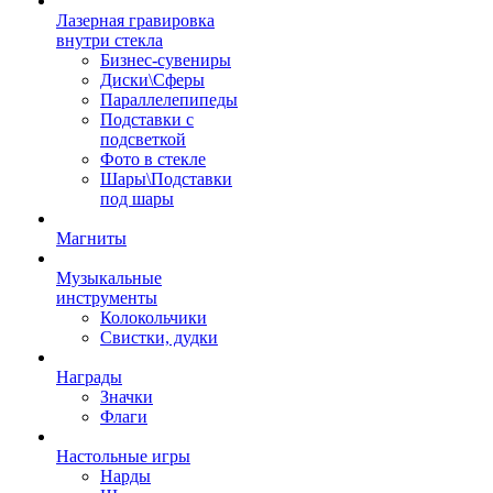
Лазерная гравировка
внутри стекла
Бизнес-сувениры
Диски\Сферы
Параллелепипеды
Подставки с
подсветкой
Фото в стекле
Шары\Подставки
под шары
Магниты
Музыкальные
инструменты
Колокольчики
Свистки, дудки
Награды
Значки
Флаги
Настольные игры
Нарды