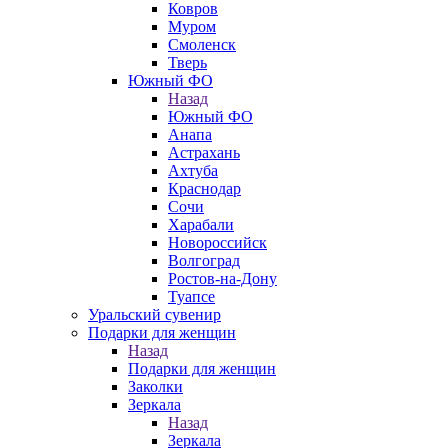
Ковров
Муром
Смоленск
Тверь
Южный ФО
Назад
Южный ФО
Анапа
Астрахань
Ахтуба
Краснодар
Сочи
Харабали
Новороссийск
Волгоград
Ростов-на-Дону
Туапсе
Уральский сувенир
Подарки для женщин
Назад
Подарки для женщин
Заколки
Зеркала
Назад
Зеркала