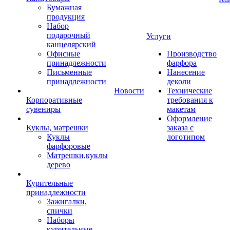
Бумажная
продукция
Набор
подарочный
Услуги
канцелярский
Офисные
Производство
принадлежности
фарфора
Письменные
Нанесение
принадлежности
деколи
Новости
Технические
Корпоративные
требования к
сувениры
макетам
Оформление
Куклы, матрешки
заказа с
Куклы
логотипом
фарфоровые
Матрешки,куклы
дерево
Курительные
принадлежности
Зажигалки,
спички
Наборы
курительные