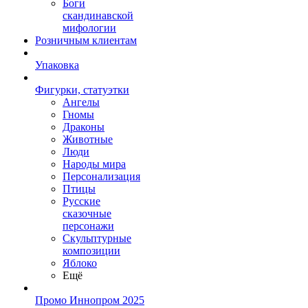
Боги
скандинавской
мифологии
Розничным клиентам
Упаковка
Фигурки, статуэтки
Ангелы
Гномы
Драконы
Животные
Люди
Народы мира
Персонализация
Птицы
Русские
сказочные
персонажи
Скульптурные
композиции
Яблоко
Ещё
Промо Иннопром 2025