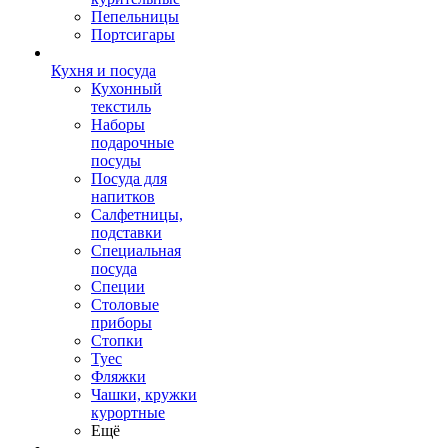
Пепельницы
Портсигары
Кухня и посуда
Кухонный
текстиль
Наборы
подарочные
посуды
Посуда для
напитков
Салфетницы,
подставки
Специальная
посуда
Специи
Столовые
приборы
Стопки
Туес
Фляжки
Чашки, кружки
курортные
Ещё