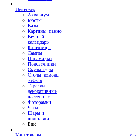
Интерьер
Аквариум
Бюсты
Вазы
Картины, панно
Вечный
календарь
Ключницы
Лампы
Пирамидки
Подсвечники
Скульптуры
Столы, комоды,
мебель
Тарелки
декоративные
настенные
Фоторамки
Часы
Шары и
подставки
Ещё
Канцтовары
Ка