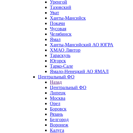
Уренгой
Тазовский
Уват
Ханты-Мансийск
Покачи
Чусовая
Челябинск
Ямал
Ханты-Мансийский АО ЮГРА
ХМАО Лянтор
Тараскуль
Югорск
Тарко-Сале
Ямало-Ненецкий АО ЯМАЛ
Центральный ФО
Назад
Центральный ФО
Липецк
Москва
Орел
Боровск
Рязань
Белгород
Воронеж
Калуга