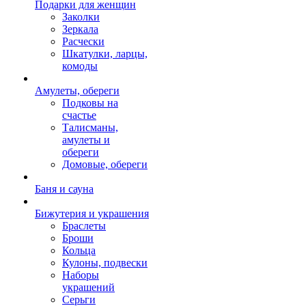
Подарки для женщин
Заколки
Зеркала
Расчески
Шкатулки, ларцы,
комоды
Амулеты, обереги
Подковы на
счастье
Талисманы,
амулеты и
обереги
Домовые, обереги
Баня и сауна
Бижутерия и украшения
Браслеты
Броши
Кольца
Кулоны, подвески
Наборы
украшений
Серьги