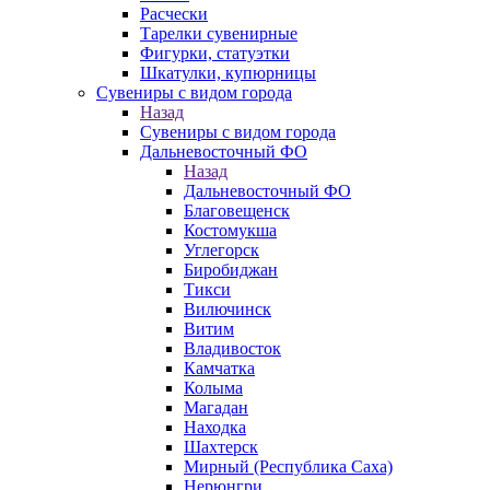
Расчески
Тарелки сувенирные
Фигурки, статуэтки
Шкатулки, купюрницы
Сувениры с видом города
Назад
Сувениры с видом города
Дальневосточный ФО
Назад
Дальневосточный ФО
Благовещенск
Костомукша
Углегорск
Биробиджан
Тикси
Вилючинск
Витим
Владивосток
Камчатка
Колыма
Магадан
Находка
Шахтерск
Мирный (Республика Саха)
Нерюнгри