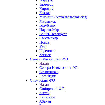
Воркута
Заозерск
Кировск
Котлас
Мирный (Архангельская обл)
Мурманск
Голубино
Нарьян-Мар
Санкт-Петербург
Сыктывкар
Псков
Ухта
Череповец
Усинск
Северо-Кавказский ФО
Назад
Северо-Кавказский ФО
Ставрополь
Ессентуки
Сибирский ФО
Назад
Сибирский ФО
Алтай
Кайеркан
Абакан