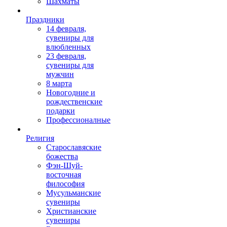
Шахматы
Праздники
14 февраля,
сувениры для
влюбленных
23 февраля,
сувениры для
мужчин
8 марта
Новогодние и
рождественские
подарки
Профессионалные
Религия
Старославяские
божества
Фэн-Шуй-
восточная
философия
Мусульманские
сувениры
Христианские
сувениры