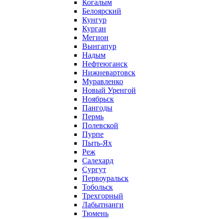
Когалым
Белоярский
Кунгур
Курган
Мегион
Вынгапур
Надым
Нефтеюганск
Нижневартовск
Муравленко
Новый Уренгой
Ноябрьск
Пангоды
Пермь
Полевской
Пурпе
Пыть-Ях
Реж
Салехард
Сургут
Первоуральск
Тобольск
Трехгорный
Лабытнанги
Тюмень