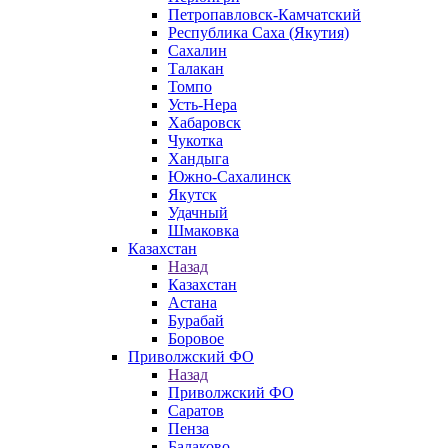
Петропавловск-Камчатский
Республика Саха (Якутия)
Сахалин
Талакан
Томпо
Усть-Нера
Хабаровск
Чукотка
Хандыга
Южно-Сахалинск
Якутск
Удачный
Шмаковка
Казахстан
Назад
Казахстан
Астана
Бурабай
Боровое
Приволжский ФО
Назад
Приволжский ФО
Саратов
Пенза
Балаково