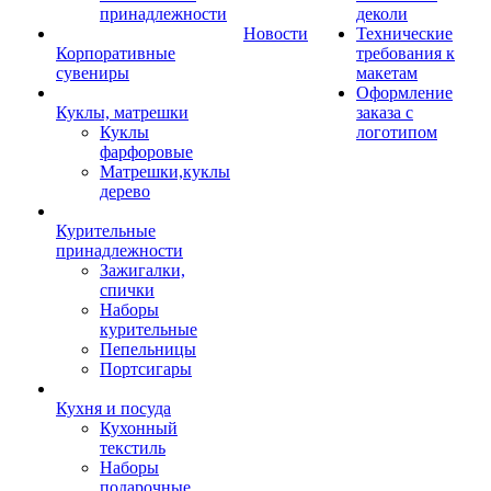
принадлежности
деколи
Новости
Технические
Корпоративные
требования к
сувениры
макетам
Оформление
Куклы, матрешки
заказа с
Куклы
логотипом
фарфоровые
Матрешки,куклы
дерево
Курительные
принадлежности
Зажигалки,
спички
Наборы
курительные
Пепельницы
Портсигары
Кухня и посуда
Кухонный
текстиль
Наборы
подарочные