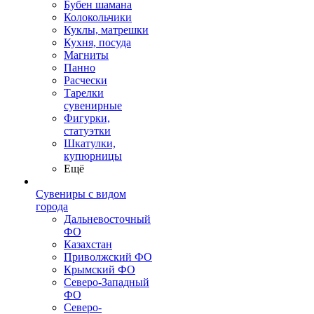
Бубен шамана
Колокольчики
Куклы, матрешки
Кухня, посуда
Магниты
Панно
Расчески
Тарелки
сувенирные
Фигурки,
статуэтки
Шкатулки,
купюрницы
Ещё
Сувениры с видом
города
Дальневосточный
ФО
Казахстан
Приволжский ФО
Крымский ФО
Северо-Западный
ФО
Северо-