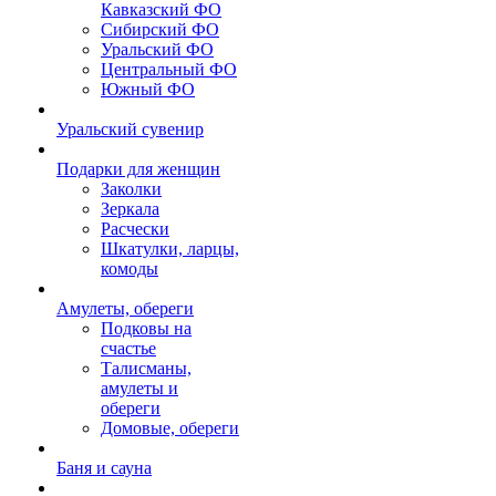
Кавказский ФО
Сибирский ФО
Уральский ФО
Центральный ФО
Южный ФО
Уральский сувенир
Подарки для женщин
Заколки
Зеркала
Расчески
Шкатулки, ларцы,
комоды
Амулеты, обереги
Подковы на
счастье
Талисманы,
амулеты и
обереги
Домовые, обереги
Баня и сауна