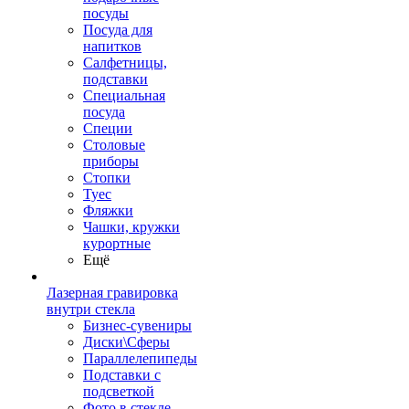
посуды
Посуда для
напитков
Салфетницы,
подставки
Специальная
посуда
Специи
Столовые
приборы
Стопки
Туес
Фляжки
Чашки, кружки
курортные
Ещё
Лазерная гравировка
внутри стекла
Бизнес-сувениры
Диски\Сферы
Параллелепипеды
Подставки с
подсветкой
Фото в стекле