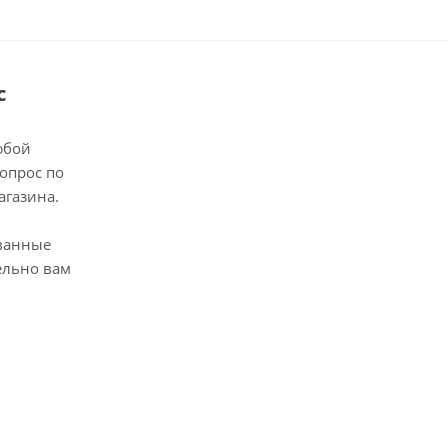
с
юбой
опрос по
агазина.
ванные
ельно вам