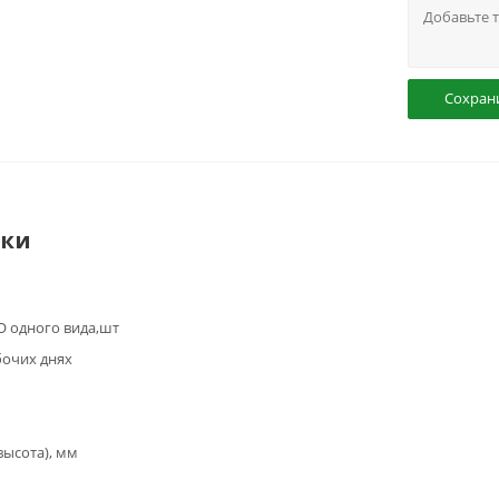
Сохран
ики
 одного вида,шт
бочих днях
высота), мм