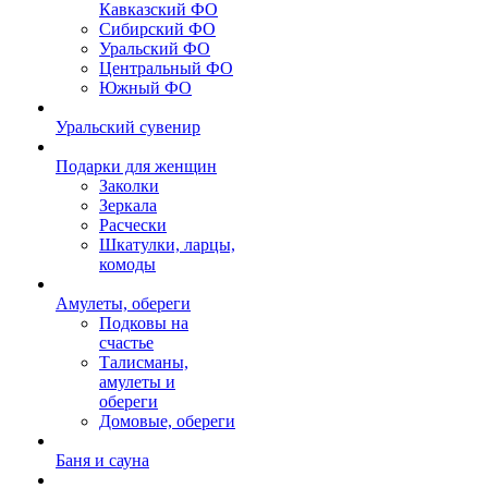
Кавказский ФО
Сибирский ФО
Уральский ФО
Центральный ФО
Южный ФО
Уральский сувенир
Подарки для женщин
Заколки
Зеркала
Расчески
Шкатулки, ларцы,
комоды
Амулеты, обереги
Подковы на
счастье
Талисманы,
амулеты и
обереги
Домовые, обереги
Баня и сауна