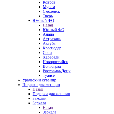
Ковров
Муром
Смоленск
Тверь
Южный ФО
Назад
Южный ФО
Анапа
Астрахань
Ахтуба
Краснодар
Сочи
Харабали
Новороссийск
Волгоград
Ростов-на-Дону
Туапсе
Уральский сувенир
Подарки для женщин
Назад
Подарки для женщин
Заколки
Зеркала
Назад
Зеркала