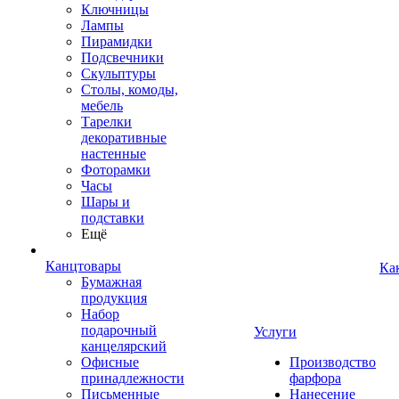
Ключницы
Лампы
Пирамидки
Подсвечники
Скульптуры
Столы, комоды,
мебель
Тарелки
декоративные
настенные
Фоторамки
Часы
Шары и
подставки
Ещё
Канцтовары
Ка
Бумажная
продукция
Набор
подарочный
Услуги
канцелярский
Офисные
Производство
принадлежности
фарфора
Письменные
Нанесение