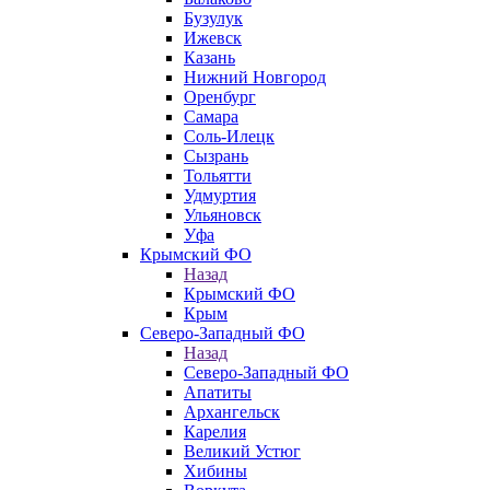
Бузулук
Ижевск
Казань
Нижний Новгород
Оренбург
Самара
Соль-Илецк
Сызрань
Тольятти
Удмуртия
Ульяновск
Уфа
Крымский ФО
Назад
Крымский ФО
Крым
Северо-Западный ФО
Назад
Северо-Западный ФО
Апатиты
Архангельск
Карелия
Великий Устюг
Хибины