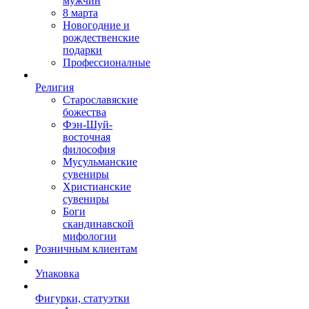
мужчин
8 марта
Новогодние и
рождественские
подарки
Профессионалные
Религия
Старославяские
божества
Фэн-Шуй-
восточная
философия
Мусульманские
сувениры
Христианские
сувениры
Боги
скандинавской
мифологии
Розничным клиентам
Упаковка
Фигурки, статуэтки