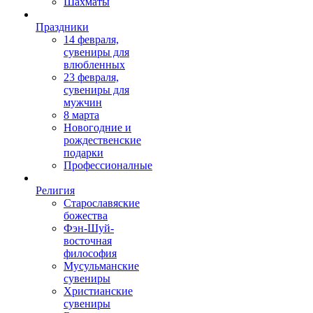
Шахматы
Праздники
14 февраля,
сувениры для
влюбленных
23 февраля,
сувениры для
мужчин
8 марта
Новогодние и
рождественские
подарки
Профессионалные
Религия
Старославяские
божества
Фэн-Шуй-
восточная
философия
Мусульманские
сувениры
Христианские
сувениры