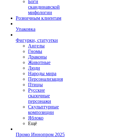
Боги
скандинавской
мифологии
Розничным клиентам
Упаковка
Фигурки, статуэтки
Ангелы
Гномы
Драконы
Животные
Люди
Народы мира
Персонализация
Птицы
Русские
сказочные
персонажи
Скульптурные
композиции
Яблоко
Ещё
Промо Иннопром 2025