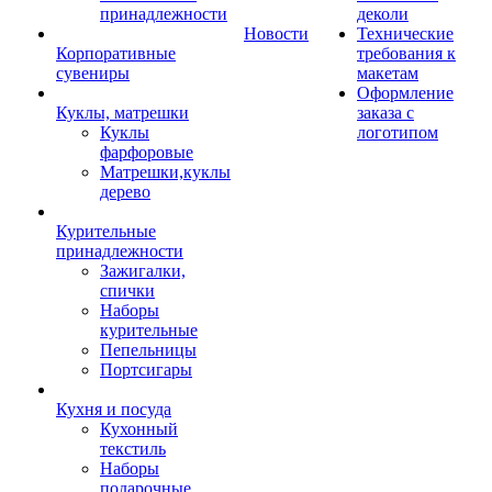
принадлежности
деколи
Новости
Технические
Корпоративные
требования к
сувениры
макетам
Оформление
Куклы, матрешки
заказа с
Куклы
логотипом
фарфоровые
Матрешки,куклы
дерево
Курительные
принадлежности
Зажигалки,
спички
Наборы
курительные
Пепельницы
Портсигары
Кухня и посуда
Кухонный
текстиль
Наборы
подарочные