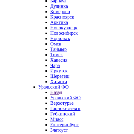
Барнаул
Дудинка
Кемерово
Красноярск
Арктика
Новокузнецк
Новосибирск
Норильск
Омск
Таймыр
Томск
Хакасия
Чара
Иркутск
Шерегеш
Хатанга
Уральский ФО
Назад
Уральский ФО
Верхотурье
Горнокнязевск
Губкинский
Миасс
Екатеринбург
Златоуст