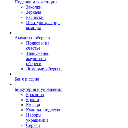
Подарки для женщин
Заколки
Зеркала
Расчески
Шкатулки, ларцы,
комоды
Амулеты, обереги
Подковы на
счастье
Талисманы,
амулеты и
обереги
Домовые, обереги
Баня и сауна
Бижутерия и украшения
Браслеты
Броши
Кольца
Кулоны, подвески
Наборы
украшений
Серьги