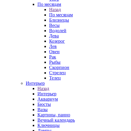
По месяцам
Назад
По месяцам
Близнецы
Весы
Водолей
Дева
Козерог
Лев
Овен
Рак
Рыбы
Скорпион
Стрелец
Телец
Интерьер
Назад
Интерьер
Аквариум
Бюсты
Вазы
Картины, панно
Вечный календарь
Ключницы
Лампы