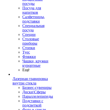
посуды
Посуда для
напитков
Салфетницы,
подставки
Специальная
посуда
Специи
Столовые
приборы
Стопки
Туес
Фляжки
Чашки, кружки
курортные
Ещё
Лазерная гравировка
внутри стекла
Бизнес-сувениры
Диски\Сферы
Параллелепипеды
Подставки с
подсветкой
Фото в стекле