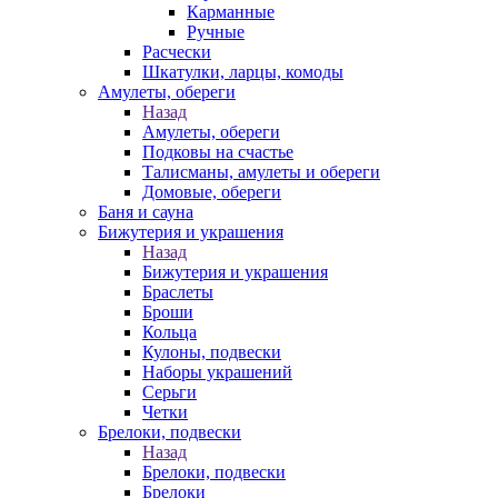
Карманные
Ручные
Расчески
Шкатулки, ларцы, комоды
Амулеты, обереги
Назад
Амулеты, обереги
Подковы на счастье
Талисманы, амулеты и обереги
Домовые, обереги
Баня и сауна
Бижутерия и украшения
Назад
Бижутерия и украшения
Браслеты
Броши
Кольца
Кулоны, подвески
Наборы украшений
Серьги
Четки
Брелоки, подвески
Назад
Брелоки, подвески
Брелоки