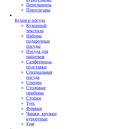
Пепельницы
Портсигары
Кухня и посуда
Кухонный
текстиль
Наборы
подарочные
посуды
Посуда для
напитков
Салфетницы,
подставки
Специальная
посуда
Специи
Столовые
приборы
Стопки
Туес
Фляжки
Чашки, кружки
курортные
Ещё