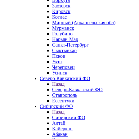
Воркута
Заозерск
Кировск
Котлас
Мирный (Архангельская обл)
Мурманск
Голубино
Нарьян-Мар
Санкт-Петербург
Сыктывкар
Псков
Ухта
Череповец
Усинск
Северо-Кавказский ФО
Назад
Северо-Кавказский ФО
Ставрополь
Ессентуки
Сибирский ФО
Назад
Сибирский ФО
Алтай
Кайеркан
Абакан