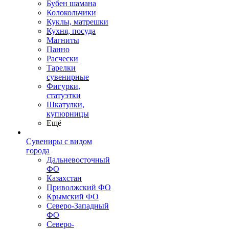
Бубен шамана
Колокольчики
Куклы, матрешки
Кухня, посуда
Магниты
Панно
Расчески
Тарелки
сувенирные
Фигурки,
статуэтки
Шкатулки,
купюрницы
Ещё
Сувениры с видом
города
Дальневосточный
ФО
Казахстан
Приволжский ФО
Крымский ФО
Северо-Западный
ФО
Северо-