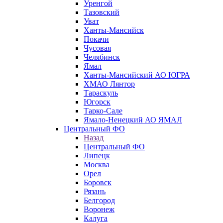
Уренгой
Тазовский
Уват
Ханты-Мансийск
Покачи
Чусовая
Челябинск
Ямал
Ханты-Мансийский АО ЮГРА
ХМАО Лянтор
Тараскуль
Югорск
Тарко-Сале
Ямало-Ненецкий АО ЯМАЛ
Центральный ФО
Назад
Центральный ФО
Липецк
Москва
Орел
Боровск
Рязань
Белгород
Воронеж
Калуга