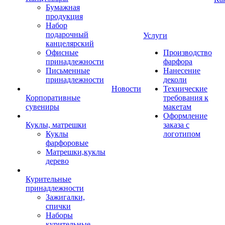
Бумажная
продукция
Набор
подарочный
Услуги
канцелярский
Офисные
Производство
принадлежности
фарфора
Письменные
Нанесение
принадлежности
деколи
Новости
Технические
Корпоративные
требования к
сувениры
макетам
Оформление
Куклы, матрешки
заказа с
Куклы
логотипом
фарфоровые
Матрешки,куклы
дерево
Курительные
принадлежности
Зажигалки,
спички
Наборы
курительные