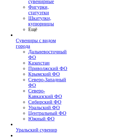
сувенирные
Фигурки,
статуэтки
Шкатулки,
купюрницы
Ещё
Сувениры с видом
города
Дальневосточный
ФО
Казахстан
Приволжский ФО
Крымский ФО
Северо-Западный
ФО
Северо-
Кавказский ФО
Сибирский ФО
Уральский ФО
Центральный ФО
Южный ФО
Уральский сувенир