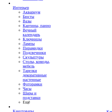
Интерьер
Аквариум
Бюсты
Вазы
Картины, панно
Вечный
календарь
Ключницы
Лампы
Пирамидки
Подсвечники
Скульптуры
Столы, комоды,
мебель
Тарелки
декоративные
настенные
Фоторамки
Часы
Шары и
подставки
Ещё
Канцтовары
Ка