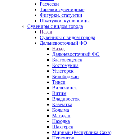
Расчески
Тарелки сувенирные
Фигурки, статуэтки
Шкатулки, купюрницы
Сувениры с видом города
Назад
Сувениры с видом города
Дальневосточный ФО
Назад
Дальневосточный ФО
Благовещенск
Костомукша
Углегорск
Биробиджан
Тикси
Вилючинск
Витим
Владивосток
Камчатка
Колыма
Магадан
Находка
Шахтерск
Мирный (Республика Саха)
Нерюнгри