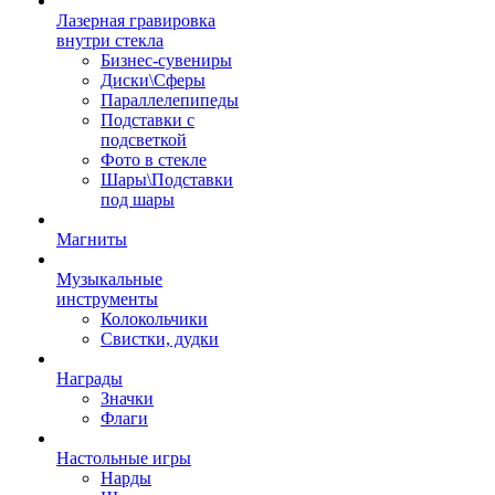
Лазерная гравировка
внутри стекла
Бизнес-сувениры
Диски\Сферы
Параллелепипеды
Подставки с
подсветкой
Фото в стекле
Шары\Подставки
под шары
Магниты
Музыкальные
инструменты
Колокольчики
Свистки, дудки
Награды
Значки
Флаги
Настольные игры
Нарды