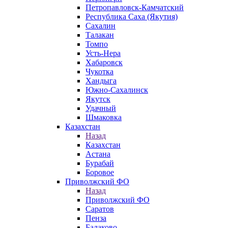
Петропавловск-Камчатский
Республика Саха (Якутия)
Сахалин
Талакан
Томпо
Усть-Нера
Хабаровск
Чукотка
Хандыга
Южно-Сахалинск
Якутск
Удачный
Шмаковка
Казахстан
Назад
Казахстан
Астана
Бурабай
Боровое
Приволжский ФО
Назад
Приволжский ФО
Саратов
Пенза
Балаково