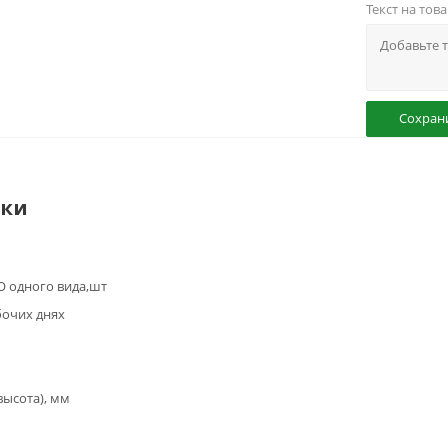
Текст на тов
Сохран
ики
 одного вида,шт
бочих днях
высота), мм