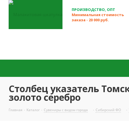
ПРОИЗВОДСТВО, ОПТ
Минимальная стоимость
заказа - 20 000 руб.
Столбец указатель Томс
золото серебро
Главная
-
Каталог
-
Сувениры с видом города
-
Сибирский ФО
-