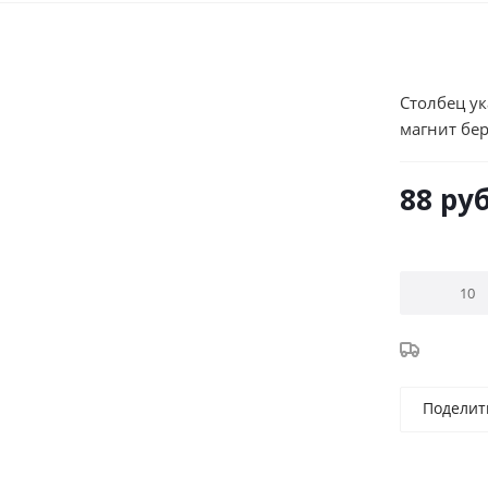
Столбец ук
магнит бер
88
руб
Поделит