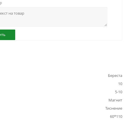
ар
ить
Береста
10
5-10
Магнит
Тиснение
60*110