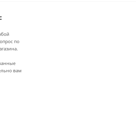
с
юбой
опрос по
агазина.
ванные
ельно вам