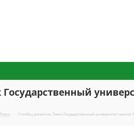
к Государственный универс
Томск
-
Столбец указатель Томск Государственный университет магнит 