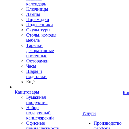
календарь
Ключницы
Лампы
Пирамидки
Подсвечники
Скульптуры
Столы, комоды,
мебель
Тарелки
декоративные
настенные
Фоторамки
Часы
Шары и
подставки
Ещё
Канцтовары
Ка
Бумажная
продукция
Набор
подарочный
Услуги
канцелярский
Офисные
Производство
принадлежности
фарфора