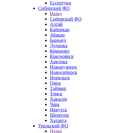
Ессентуки
Сибирский ФО
Назад
Сибирский ФО
Алтай
Кайеркан
Абакан
Барнаул
Дудинка
Кемерово
Красноярск
Арктика
Новокузнецк
Новосибирск
Норильск
Омск
Таймыр
Томск
Хакасия
Чара
Иркутск
Шерегеш
Хатанга
Уральский ФО
Назад