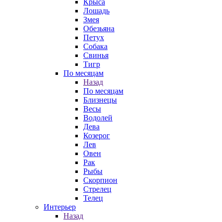
Крыса
Лошадь
Змея
Обезьяна
Петух
Собака
Свинья
Тигр
По месяцам
Назад
По месяцам
Близнецы
Весы
Водолей
Дева
Козерог
Лев
Овен
Рак
Рыбы
Скорпион
Стрелец
Телец
Интерьер
Назад