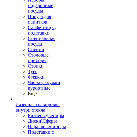
подарочные
посуды
Посуда для
напитков
Салфетницы,
подставки
Специальная
посуда
Специи
Столовые
приборы
Стопки
Туес
Фляжки
Чашки, кружки
курортные
Ещё
Лазерная гравировка
внутри стекла
Бизнес-сувениры
Диски\Сферы
Параллелепипеды
Подставки с