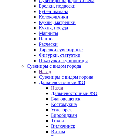
Сувениры народов Севера
Брелки, подвески
Бубен шамана
Колокольчики
Куклы, матрешки
Кухня, посуда
Магниты
Панно
Расчески
Тарелки сувенирные
Фигурки, статуэтки
Шкатулки, купюрницы
Сувениры с видом города
Назад
Сувениры с видом города
Дальневосточный ФО
Назад
Дальневосточный ФО
Благовещенск
Костомукша
Углегорск
Биробиджан
Тикси
Вилючинск
Витим