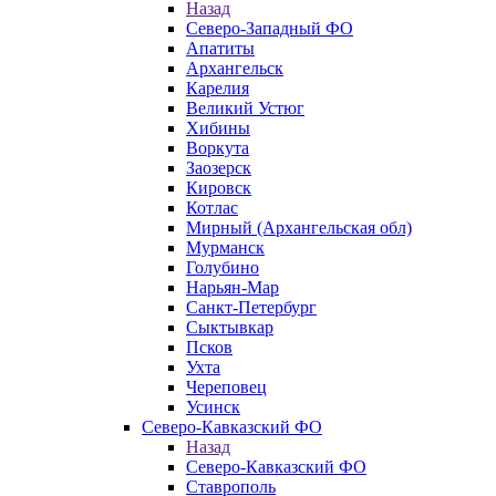
Назад
Северо-Западный ФО
Апатиты
Архангельск
Карелия
Великий Устюг
Хибины
Воркута
Заозерск
Кировск
Котлас
Мирный (Архангельская обл)
Мурманск
Голубино
Нарьян-Мар
Санкт-Петербург
Сыктывкар
Псков
Ухта
Череповец
Усинск
Северо-Кавказский ФО
Назад
Северо-Кавказский ФО
Ставрополь