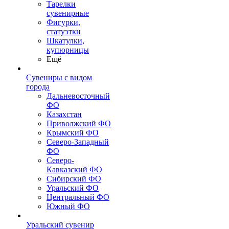
Тарелки
сувенирные
Фигурки,
статуэтки
Шкатулки,
купюрницы
Ещё
Сувениры с видом
города
Дальневосточный
ФО
Казахстан
Приволжский ФО
Крымский ФО
Северо-Западный
ФО
Северо-
Кавказский ФО
Сибирский ФО
Уральский ФО
Центральный ФО
Южный ФО
Уральский сувенир