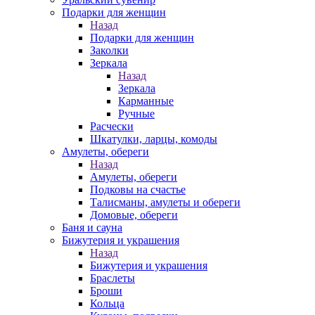
Подарки для женщин
Назад
Подарки для женщин
Заколки
Зеркала
Назад
Зеркала
Карманные
Ручные
Расчески
Шкатулки, ларцы, комоды
Амулеты, обереги
Назад
Амулеты, обереги
Подковы на счастье
Талисманы, амулеты и обереги
Домовые, обереги
Баня и сауна
Бижутерия и украшения
Назад
Бижутерия и украшения
Браслеты
Броши
Кольца