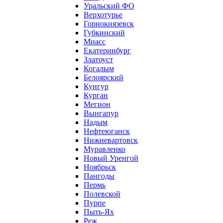
Уральский ФО
Верхотурье
Горнокнязевск
Губкинский
Миасс
Екатеринбург
Златоуст
Когалым
Белоярский
Кунгур
Курган
Мегион
Вынгапур
Надым
Нефтеюганск
Нижневартовск
Муравленко
Новый Уренгой
Ноябрьск
Пангоды
Пермь
Полевской
Пурпе
Пыть-Ях
Реж