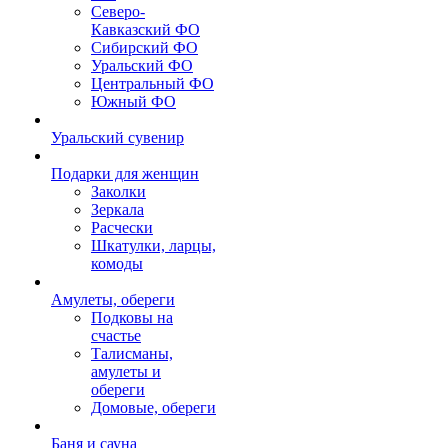
Северо-
Кавказский ФО
Сибирский ФО
Уральский ФО
Центральный ФО
Южный ФО
Уральский сувенир
Подарки для женщин
Заколки
Зеркала
Расчески
Шкатулки, ларцы,
комоды
Амулеты, обереги
Подковы на
счастье
Талисманы,
амулеты и
обереги
Домовые, обереги
Баня и сауна