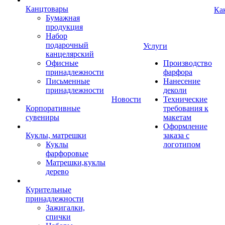
Канцтовары
Ка
Бумажная
продукция
Набор
подарочный
Услуги
канцелярский
Офисные
Производство
принадлежности
фарфора
Письменные
Нанесение
принадлежности
деколи
Новости
Технические
Корпоративные
требования к
сувениры
макетам
Оформление
Куклы, матрешки
заказа с
Куклы
логотипом
фарфоровые
Матрешки,куклы
дерево
Курительные
принадлежности
Зажигалки,
спички