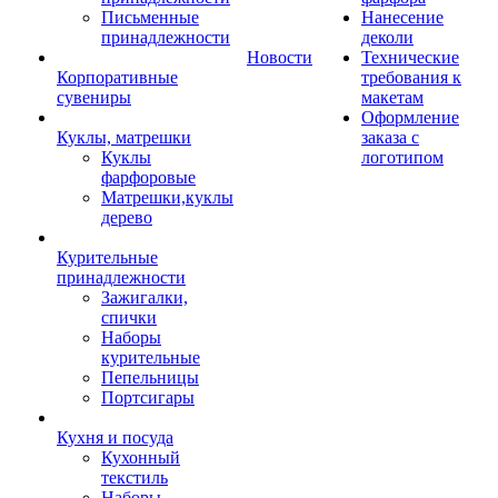
Письменные
Нанесение
принадлежности
деколи
Новости
Технические
Корпоративные
требования к
сувениры
макетам
Оформление
Куклы, матрешки
заказа с
Куклы
логотипом
фарфоровые
Матрешки,куклы
дерево
Курительные
принадлежности
Зажигалки,
спички
Наборы
курительные
Пепельницы
Портсигары
Кухня и посуда
Кухонный
текстиль
Наборы