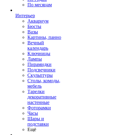
По месяцам
Интерьер
Аквариум
Бюсты
Вазы
Картины, панно
Вечный
календарь
Ключницы
Лампы
Пирамидки
Подсвечники
Скульптуры
Столы, комоды,
мебель
Тарелки
декоративные
настенные
Фоторамки
Часы
Шары и
подставки
Ещё