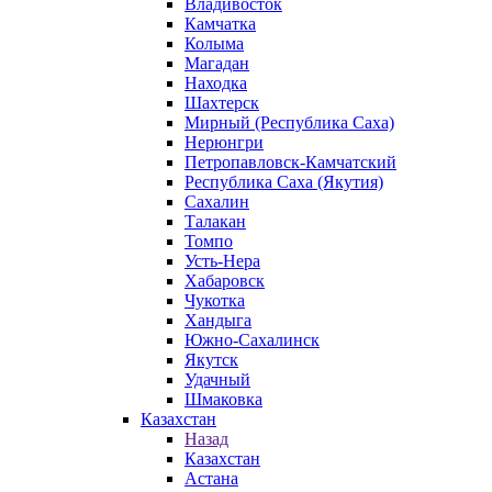
Владивосток
Камчатка
Колыма
Магадан
Находка
Шахтерск
Мирный (Республика Саха)
Нерюнгри
Петропавловск-Камчатский
Республика Саха (Якутия)
Сахалин
Талакан
Томпо
Усть-Нера
Хабаровск
Чукотка
Хандыга
Южно-Сахалинск
Якутск
Удачный
Шмаковка
Казахстан
Назад
Казахстан
Астана