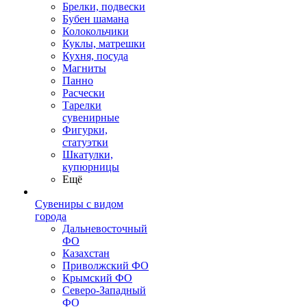
Брелки, подвески
Бубен шамана
Колокольчики
Куклы, матрешки
Кухня, посуда
Магниты
Панно
Расчески
Тарелки
сувенирные
Фигурки,
статуэтки
Шкатулки,
купюрницы
Ещё
Сувениры с видом
города
Дальневосточный
ФО
Казахстан
Приволжский ФО
Крымский ФО
Северо-Западный
ФО