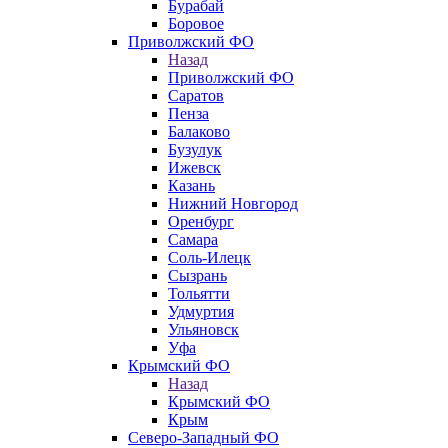
Бурабай
Боровое
Приволжский ФО
Назад
Приволжский ФО
Саратов
Пенза
Балаково
Бузулук
Ижевск
Казань
Нижний Новгород
Оренбург
Самара
Соль-Илецк
Сызрань
Тольятти
Удмуртия
Ульяновск
Уфа
Крымский ФО
Назад
Крымский ФО
Крым
Северо-Западный ФО