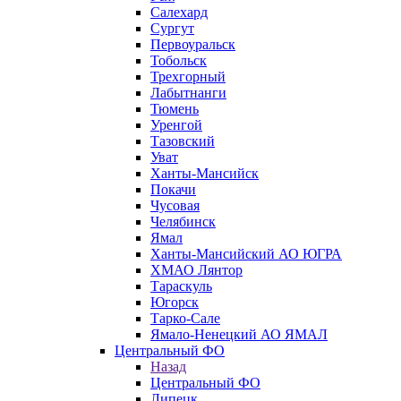
Салехард
Сургут
Первоуральск
Тобольск
Трехгорный
Лабытнанги
Тюмень
Уренгой
Тазовский
Уват
Ханты-Мансийск
Покачи
Чусовая
Челябинск
Ямал
Ханты-Мансийский АО ЮГРА
ХМАО Лянтор
Тараскуль
Югорск
Тарко-Сале
Ямало-Ненецкий АО ЯМАЛ
Центральный ФО
Назад
Центральный ФО
Липецк