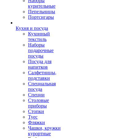
Наборы
курительные
Пепельницы
Портсигары
Кухня и посуда
Кухонный
текстиль
Наборы
подарочные
посуды
Посуда для
напитков
Салфетницы,
подставки
Специальная
посуда
Специи
Столовые
приборы
Стопки
Туес
Фляжки
Чашки, кружки
курортные