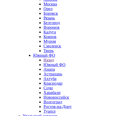
Москва
Орел
Боровск
Рязань
Белгород
Воронеж
Калуга
Ковров
Муром
Смоленск
Тверь
Южный ФО
Назад
Южный ФО
Анапа
Астрахань
Ахтуба
Краснодар
Сочи
Харабали
Новороссийск
Волгоград
Ростов-на-Дону
Туапсе
Уральский сувенир