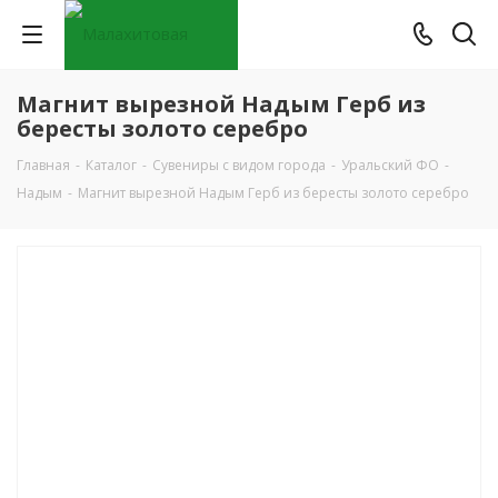
Магнит вырезной Надым Герб из
бересты золото серебро
Главная
-
Каталог
-
Сувениры с видом города
-
Уральский ФО
-
Надым
-
Магнит вырезной Надым Герб из бересты золото серебро