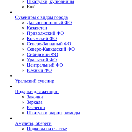
Шкатулки, купюрницы
Ещё
Сувениры с видом города
Дальневосточный ФО
Казахстан
Приволжский ФО
Крымский ФО
Северо-Западный ФО
Северо-Кавказский ФО
Сибирский ФО
Уральский ФО
Центральный ФО
Южный ФО
Уральский сувенир
Подарки для женщин
Заколки
Зеркала
Расчески
Шкатулки, ларцы, комоды
Амулеты, обереги
Подковы на счастье