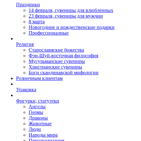
Праздники
14 февраля, сувениры для влюбленных
23 февраля, сувениры для мужчин
8 марта
Новогодние и рождественские подарки
Профессионалные
Религия
Старославяские божества
Фэн-Шуй-восточная философия
Мусульманские сувениры
Христианские сувениры
Боги скандинавской мифологии
Розничным клиентам
Упаковка
Фигурки, статуэтки
Ангелы
Гномы
Драконы
Животные
Люди
Народы мира
Персонализация