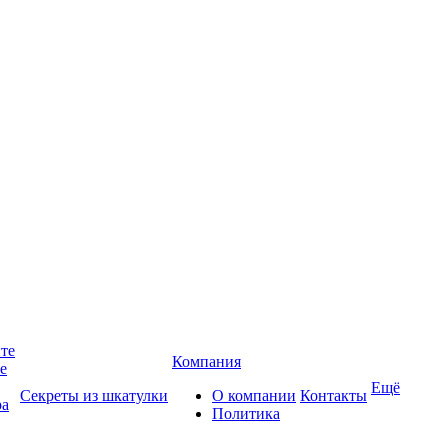
йте
Компания
те
Ещё
Секреты из шкатулки
О компании
Контакты
ра
Политика