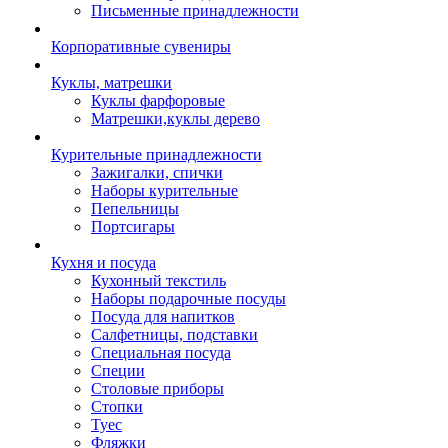
Письменные принадлежности
Корпоративные сувениры
Куклы, матрешки
Куклы фарфоровые
Матрешки,куклы дерево
Курительные принадлежности
Зажигалки, спички
Наборы курительные
Пепельницы
Портсигары
Кухня и посуда
Кухонный текстиль
Наборы подарочные посуды
Посуда для напитков
Салфетницы, подставки
Специальная посуда
Специи
Столовые приборы
Стопки
Туес
Фляжки