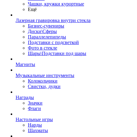
Чашки, кружки курортные
Ещё
Лазерная гравировка внутри стекла
Бизнес-сувениры
Диски\Сферы
Параллелепипеды
Подставки с подсветкой
Фото в стекле
Шары\Подставки под шары
Магниты
Музыкальные инструменты
Колокольчики
Свистки, дудки
Награды
Значки
Флаги
Настольные игры
Нарды
Шахматы