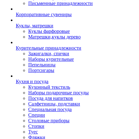
Письменные принадлежности
Корпоративные сувениры
Куклы, матрешки
Куклы фарфоровые
Матрешки,куклы дерево
Курительные принадлежности
Зажигалки, спички
Наборы курительные
Пепельницы
Портсигары
Кухня и посуда
Кухонный текстиль
Наборы подарочные посуды
Посуда для напитков
Салфетницы, подставки
Специальная посуда
Специи
Столовые приборы
Стопки
Туес
Фляжки