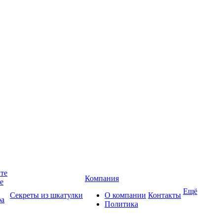
йте
Компания
те
Ещё
Секреты из шкатулки
О компании
Контакты
ра
Политика