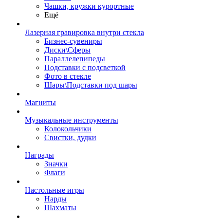
Чашки, кружки курортные
Ещё
Лазерная гравировка внутри стекла
Бизнес-сувениры
Диски\Сферы
Параллелепипеды
Подставки с подсветкой
Фото в стекле
Шары\Подставки под шары
Магниты
Музыкальные инструменты
Колокольчики
Свистки, дудки
Награды
Значки
Флаги
Настольные игры
Нарды
Шахматы