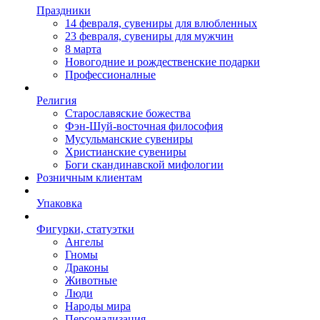
Праздники
14 февраля, сувениры для влюбленных
23 февраля, сувениры для мужчин
8 марта
Новогодние и рождественские подарки
Профессионалные
Религия
Старославяские божества
Фэн-Шуй-восточная философия
Мусульманские сувениры
Христианские сувениры
Боги скандинавской мифологии
Розничным клиентам
Упаковка
Фигурки, статуэтки
Ангелы
Гномы
Драконы
Животные
Люди
Народы мира
Персонализация