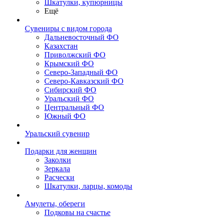
Шкатулки, купюрницы
Ещё
Сувениры с видом города
Дальневосточный ФО
Казахстан
Приволжский ФО
Крымский ФО
Северо-Западный ФО
Северо-Кавказский ФО
Сибирский ФО
Уральский ФО
Центральный ФО
Южный ФО
Уральский сувенир
Подарки для женщин
Заколки
Зеркала
Расчески
Шкатулки, ларцы, комоды
Амулеты, обереги
Подковы на счастье