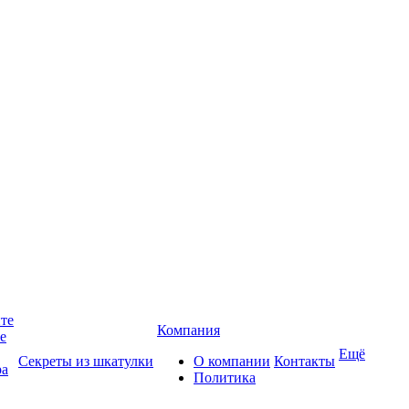
йте
Компания
те
Ещё
Секреты из шкатулки
О компании
Контакты
ра
Политика