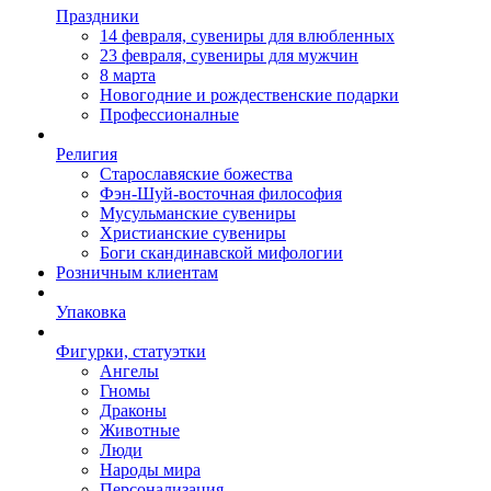
Праздники
14 февраля, сувениры для влюбленных
23 февраля, сувениры для мужчин
8 марта
Новогодние и рождественские подарки
Профессионалные
Религия
Старославяские божества
Фэн-Шуй-восточная философия
Мусульманские сувениры
Христианские сувениры
Боги скандинавской мифологии
Розничным клиентам
Упаковка
Фигурки, статуэтки
Ангелы
Гномы
Драконы
Животные
Люди
Народы мира
Персонализация