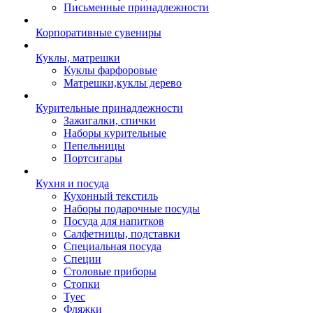
Письменные принадлежности
Корпоративные сувениры
Куклы, матрешки
Куклы фарфоровые
Матрешки,куклы дерево
Курительные принадлежности
Зажигалки, спички
Наборы курительные
Пепельницы
Портсигары
Кухня и посуда
Кухонный текстиль
Наборы подарочные посуды
Посуда для напитков
Салфетницы, подставки
Специальная посуда
Специи
Столовые приборы
Стопки
Туес
Фляжки