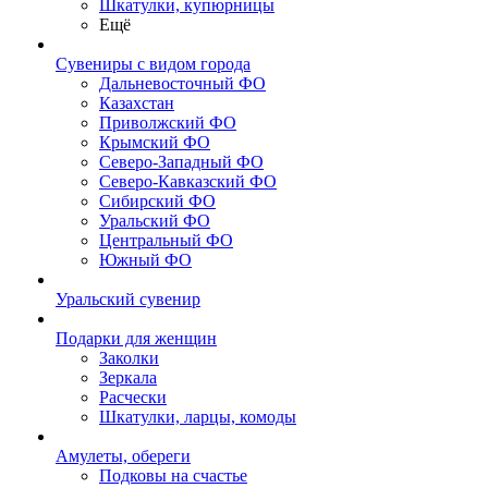
Шкатулки, купюрницы
Ещё
Сувениры с видом города
Дальневосточный ФО
Казахстан
Приволжский ФО
Крымский ФО
Северо-Западный ФО
Северо-Кавказский ФО
Сибирский ФО
Уральский ФО
Центральный ФО
Южный ФО
Уральский сувенир
Подарки для женщин
Заколки
Зеркала
Расчески
Шкатулки, ларцы, комоды
Амулеты, обереги
Подковы на счастье