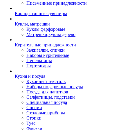
Письменные принадлежности
Корпоративные сувениры
Куклы, матрешки
Куклы фарфоровые
Матрешки,куклы дерево
Курительные принадлежности
Зажигалки, спички
Наборы курительные
Пепельницы
Портсигары
Кухня и посуда
Кухонный текстиль
Наборы подарочные посуды
Посуда для напитков
Салфетницы, подставки
Специальная посуда
Специи
Столовые приборы
Стопки
Туес
Фляжки