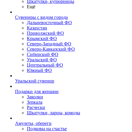
Шкатулки, купюрницы
Ещё
Сувениры с видом города
Дальневосточный ФО
Казахстан
Приволжский ФО
Крымский ФО
Северо-Западный ФО
Северо-Кавказский ФО
Сибирский ФО
Уральский ФО
Центральный ФО
Южный ФО
Уральский сувенир
Подарки для женщин
Заколки
Зеркала
Расчески
Шкатулки, ларцы, комоды
Амулеты, обереги
Подковы на счастье