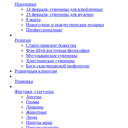
Праздники
14 февраля, сувениры для влюбленных
23 февраля, сувениры для мужчин
8 марта
Новогодние и рождественские подарки
Профессионалные
Религия
Старославяские божества
Фэн-Шуй-восточная философия
Мусульманские сувениры
Христианские сувениры
Боги скандинавской мифологии
Розничным клиентам
Упаковка
Фигурки, статуэтки
Ангелы
Гномы
Драконы
Животные
Люди
Народы мира
Персонализация