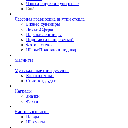
Чашки, кружки курортные
Ещё
Лазерная гравировка внутри стекла
Бизнес-сувениры
Диски\Сферы
Параллелепипеды
Подставки с подсветкой
Фото в стекле
Шары\Подставки под шары
Магниты
Музыкальные инструменты
Колокольчики
Свистки, дудки
Награды
Значки
Флаги
Настольные игры
Нарды
Шахматы