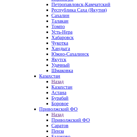
Петропавловск-Камчатский
Республика Саха (Якутия)
Сахалин
Талакан
Томпо
Усть-Нера
Хабаровск
Чукотка
Хандыга
Южно-Сахалинск
Якутск
Удачный
Шмаковка
Казахстан
Назад
Казахстан
Астана
Бурабай
Боровое
Приволжский ФО
Назад
Приволжский ФО
Саратов
Пенза
Балаково