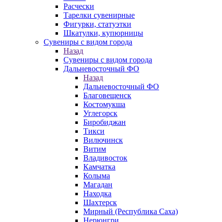
Расчески
Тарелки сувенирные
Фигурки, статуэтки
Шкатулки, купюрницы
Сувениры с видом города
Назад
Сувениры с видом города
Дальневосточный ФО
Назад
Дальневосточный ФО
Благовещенск
Костомукша
Углегорск
Биробиджан
Тикси
Вилючинск
Витим
Владивосток
Камчатка
Колыма
Магадан
Находка
Шахтерск
Мирный (Республика Саха)
Нерюнгри