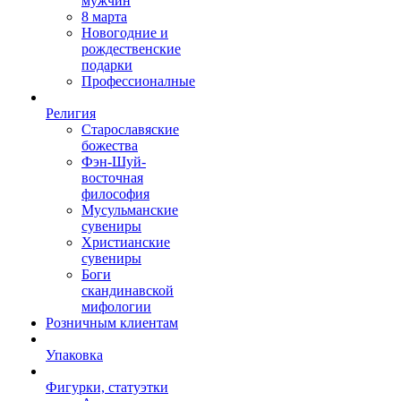
мужчин
8 марта
Новогодние и
рождественские
подарки
Профессионалные
Религия
Старославяские
божества
Фэн-Шуй-
восточная
философия
Мусульманские
сувениры
Христианские
сувениры
Боги
скандинавской
мифологии
Розничным клиентам
Упаковка
Фигурки, статуэтки