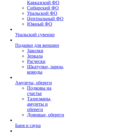
Кавказский ФО
Сибирский ФО
Уральский ФО
Центральный ФО
Южный ФО
Уральский сувенир
Подарки для женщин
Заколки
Зеркала
Расчески
Шкатулки, ларцы,
комоды
Амулеты, обереги
Подковы на
счастье
Талисманы,
амулеты и
обереги
Домовые, обереги
Баня и сауна