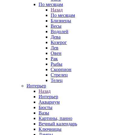
По месяцам
Назад
По месяцам
Близнецы
Весы
Водолей
Дева
Козерог
Лев
Овен
Рак
Рыбы
Скорпион
Стрелец
Телец
Интерьер
Назад
Интерьер
Аквариум
Бюсты
Вазы
Картины, панно
Вечный календарь
Ключницы
Лампы