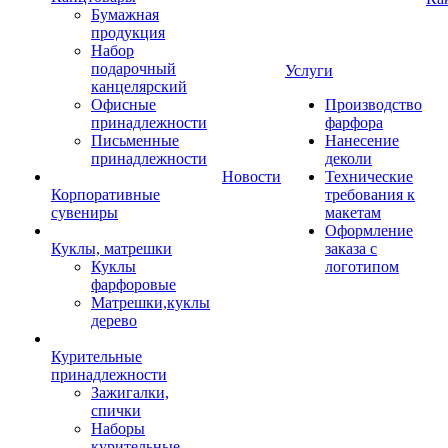
Бумажная
продукция
Набор
подарочный
Услуги
канцелярский
Офисные
Производство
принадлежности
фарфора
Письменные
Нанесение
принадлежности
деколи
Новости
Технические
Корпоративные
требования к
сувениры
макетам
Оформление
Куклы, матрешки
заказа с
Куклы
логотипом
фарфоровые
Матрешки,куклы
дерево
Курительные
принадлежности
Зажигалки,
спички
Наборы
курительные