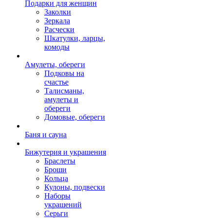
Подарки для женщин
Заколки
Зеркала
Расчески
Шкатулки, ларцы,
комоды
Амулеты, обереги
Подковы на
счастье
Талисманы,
амулеты и
обереги
Домовые, обереги
Баня и сауна
Бижутерия и украшения
Браслеты
Броши
Кольца
Кулоны, подвески
Наборы
украшений
Серьги