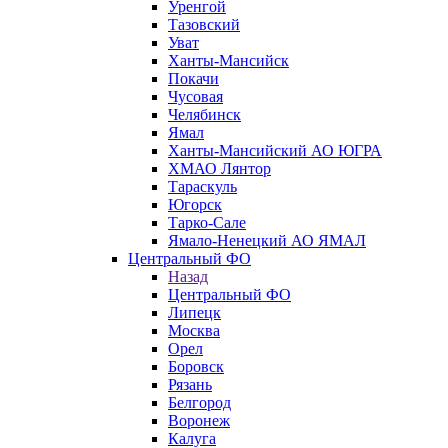
Уренгой
Тазовский
Уват
Ханты-Мансийск
Покачи
Чусовая
Челябинск
Ямал
Ханты-Мансийский АО ЮГРА
ХМАО Лянтор
Тараскуль
Югорск
Тарко-Сале
Ямало-Ненецкий АО ЯМАЛ
Центральный ФО
Назад
Центральный ФО
Липецк
Москва
Орел
Боровск
Рязань
Белгород
Воронеж
Калуга