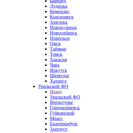
Барнаул
Дудинка
Кемерово
Красноярск
Арктика
Новокузнецк
Новосибирск
Норильск
Омск
Таймыр
Томск
Хакасия
Чара
Иркутск
Шерегеш
Хатанга
Уральский ФО
Назад
Уральский ФО
Верхотурье
Горнокнязевск
Губкинский
Миасс
Екатеринбург
Златоуст