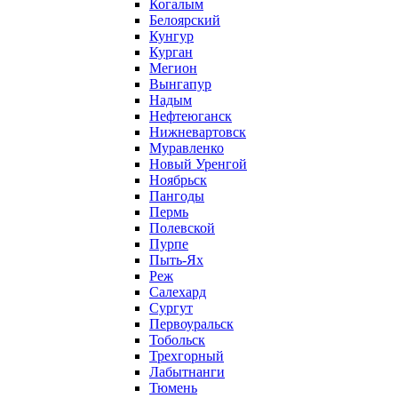
Когалым
Белоярский
Кунгур
Курган
Мегион
Вынгапур
Надым
Нефтеюганск
Нижневартовск
Муравленко
Новый Уренгой
Ноябрьск
Пангоды
Пермь
Полевской
Пурпе
Пыть-Ях
Реж
Салехард
Сургут
Первоуральск
Тобольск
Трехгорный
Лабытнанги
Тюмень