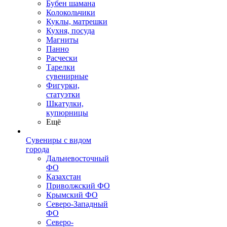
Бубен шамана
Колокольчики
Куклы, матрешки
Кухня, посуда
Магниты
Панно
Расчески
Тарелки
сувенирные
Фигурки,
статуэтки
Шкатулки,
купюрницы
Ещё
Сувениры с видом
города
Дальневосточный
ФО
Казахстан
Приволжский ФО
Крымский ФО
Северо-Западный
ФО
Северо-