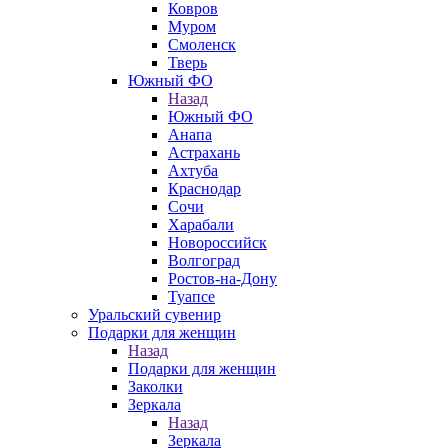
Ковров
Муром
Смоленск
Тверь
Южный ФО
Назад
Южный ФО
Анапа
Астрахань
Ахтуба
Краснодар
Сочи
Харабали
Новороссийск
Волгоград
Ростов-на-Дону
Туапсе
Уральский сувенир
Подарки для женщин
Назад
Подарки для женщин
Заколки
Зеркала
Назад
Зеркала