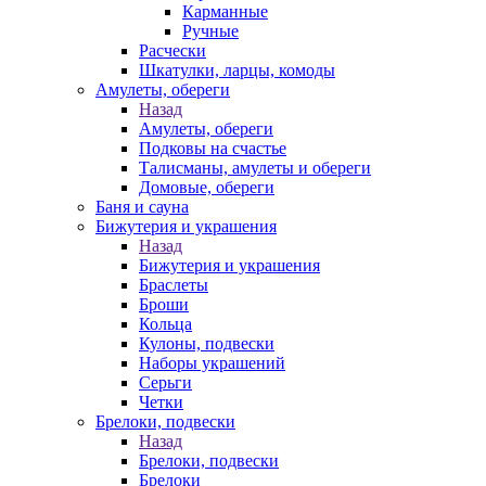
Карманные
Ручные
Расчески
Шкатулки, ларцы, комоды
Амулеты, обереги
Назад
Амулеты, обереги
Подковы на счастье
Талисманы, амулеты и обереги
Домовые, обереги
Баня и сауна
Бижутерия и украшения
Назад
Бижутерия и украшения
Браслеты
Броши
Кольца
Кулоны, подвески
Наборы украшений
Серьги
Четки
Брелоки, подвески
Назад
Брелоки, подвески
Брелоки