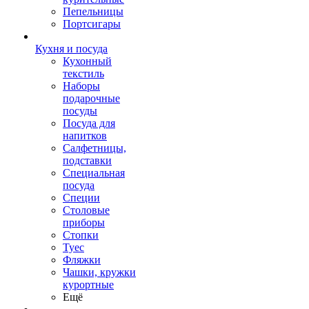
Пепельницы
Портсигары
Кухня и посуда
Кухонный
текстиль
Наборы
подарочные
посуды
Посуда для
напитков
Салфетницы,
подставки
Специальная
посуда
Специи
Столовые
приборы
Стопки
Туес
Фляжки
Чашки, кружки
курортные
Ещё