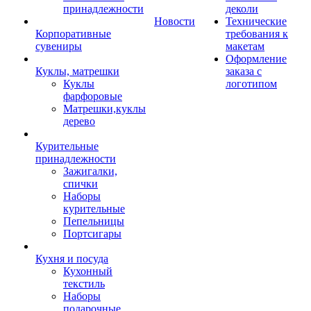
принадлежности
деколи
Новости
Технические
Корпоративные
требования к
сувениры
макетам
Оформление
Куклы, матрешки
заказа с
Куклы
логотипом
фарфоровые
Матрешки,куклы
дерево
Курительные
принадлежности
Зажигалки,
спички
Наборы
курительные
Пепельницы
Портсигары
Кухня и посуда
Кухонный
текстиль
Наборы
подарочные