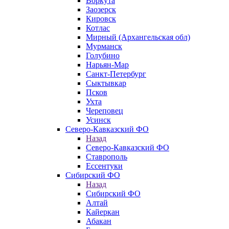
Воркута
Заозерск
Кировск
Котлас
Мирный (Архангельская обл)
Мурманск
Голубино
Нарьян-Мар
Санкт-Петербург
Сыктывкар
Псков
Ухта
Череповец
Усинск
Северо-Кавказский ФО
Назад
Северо-Кавказский ФО
Ставрополь
Ессентуки
Сибирский ФО
Назад
Сибирский ФО
Алтай
Кайеркан
Абакан