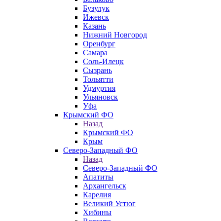
Бузулук
Ижевск
Казань
Нижний Новгород
Оренбург
Самара
Соль-Илецк
Сызрань
Тольятти
Удмуртия
Ульяновск
Уфа
Крымский ФО
Назад
Крымский ФО
Крым
Северо-Западный ФО
Назад
Северо-Западный ФО
Апатиты
Архангельск
Карелия
Великий Устюг
Хибины