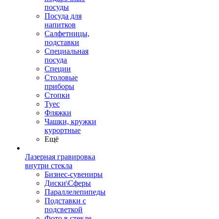
посуды
Посуда для
напитков
Салфетницы,
подставки
Специальная
посуда
Специи
Столовые
приборы
Стопки
Туес
Фляжки
Чашки, кружки
курортные
Ещё
Лазерная гравировка
внутри стекла
Бизнес-сувениры
Диски\Сферы
Параллелепипеды
Подставки с
подсветкой
Фото в стекле