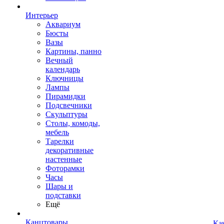
Интерьер
Аквариум
Бюсты
Вазы
Картины, панно
Вечный
календарь
Ключницы
Лампы
Пирамидки
Подсвечники
Скульптуры
Столы, комоды,
мебель
Тарелки
декоративные
настенные
Фоторамки
Часы
Шары и
подставки
Ещё
Канцтовары
Ка