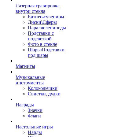
Лазерная гравировка
внутри стекла
Бизнес-сувениры
Диски\Сферы
Параллелепипеды
Подставки с
подсветкой
Фото в стекле
Шары\Подставки
под шары
Магниты
Музыкальные
инструменты
Колокольчики
Свистки, дудки
Награды
Значки
Флаги
Настольные игры
Нарды