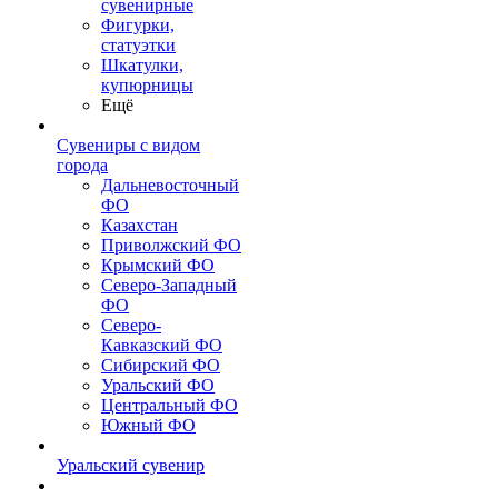
сувенирные
Фигурки,
статуэтки
Шкатулки,
купюрницы
Ещё
Сувениры с видом
города
Дальневосточный
ФО
Казахстан
Приволжский ФО
Крымский ФО
Северо-Западный
ФО
Северо-
Кавказский ФО
Сибирский ФО
Уральский ФО
Центральный ФО
Южный ФО
Уральский сувенир