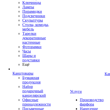
Ключницы
Лампы
Пирамидки
Подсвечники
Скульптуры
Столы, комоды,
мебель
Тарелки
декоративные
настенные
Фоторамки
Часы
Шары и
подставки
Ещё
Канцтовары
Ка
Бумажная
продукция
Набор
подарочный
Услуги
канцелярский
Офисные
Производство
принадлежности
фарфора
Письменные
Нанесение