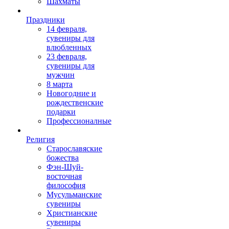
Шахматы
Праздники
14 февраля,
сувениры для
влюбленных
23 февраля,
сувениры для
мужчин
8 марта
Новогодние и
рождественские
подарки
Профессионалные
Религия
Старославяские
божества
Фэн-Шуй-
восточная
философия
Мусульманские
сувениры
Христианские
сувениры