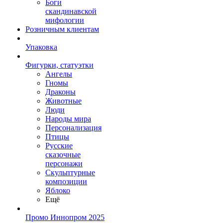
Боги
скандинавской
мифологии
Розничным клиентам
Упаковка
Фигурки, статуэтки
Ангелы
Гномы
Драконы
Животные
Люди
Народы мира
Персонализация
Птицы
Русские
сказочные
персонажи
Скульптурные
композиции
Яблоко
Ещё
Промо Иннопром 2025