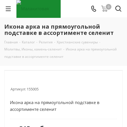
0
Икона арка на прямоугольной
подставке в ассортименте селенит
Главная
-
Каталог
-
Религия
-
Христианские сувениры
-
Молитвы, Иконы, камень-селенит
-
Икона арка на прямоугольной
подставке в ассортименте селенит
Артикул:
155005
Икона арка на прямоугольной подставке в
ассортименте селенит