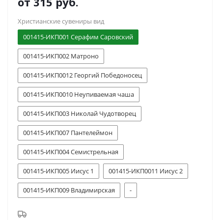
от
315 руб.
Христианские сувениры вид
001415-ИКП001 Серафим Саровский
001415-ИКП002 Матроно
001415-ИКП0012 Георгий Победоносец
001415-ИКП0010 Неупиваемая чаша
001415-ИКП003 Николай Чудотворец
001415-ИКП007 Пантелеймон
001415-ИКП004 Семистрельная
001415-ИКП005 Иисус 1
001415-ИКП0011 Иисус 2
001415-ИКП009 Владимирская
-