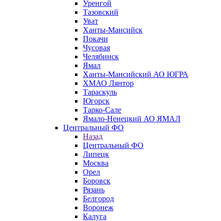
Уренгой
Тазовский
Уват
Ханты-Мансийск
Покачи
Чусовая
Челябинск
Ямал
Ханты-Мансийский АО ЮГРА
ХМАО Лянтор
Тараскуль
Югорск
Тарко-Сале
Ямало-Ненецкий АО ЯМАЛ
Центральный ФО
Назад
Центральный ФО
Липецк
Москва
Орел
Боровск
Рязань
Белгород
Воронеж
Калуга