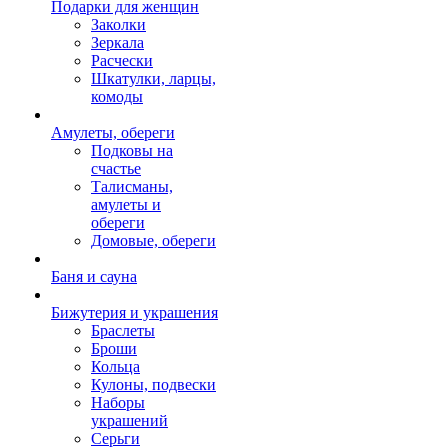
Подарки для женщин
Заколки
Зеркала
Расчески
Шкатулки, ларцы,
комоды
Амулеты, обереги
Подковы на
счастье
Талисманы,
амулеты и
обереги
Домовые, обереги
Баня и сауна
Бижутерия и украшения
Браслеты
Броши
Кольца
Кулоны, подвески
Наборы
украшений
Серьги