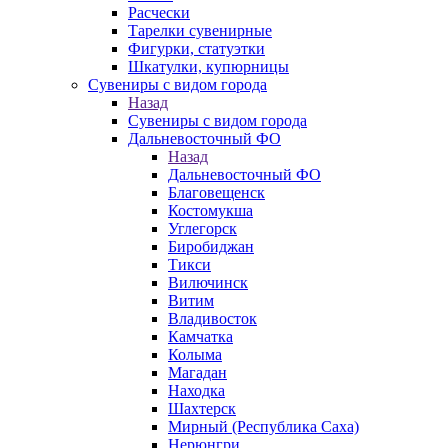
Расчески
Тарелки сувенирные
Фигурки, статуэтки
Шкатулки, купюрницы
Сувениры с видом города
Назад
Сувениры с видом города
Дальневосточный ФО
Назад
Дальневосточный ФО
Благовещенск
Костомукша
Углегорск
Биробиджан
Тикси
Вилючинск
Витим
Владивосток
Камчатка
Колыма
Магадан
Находка
Шахтерск
Мирный (Республика Саха)
Нерюнгри