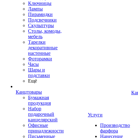
Ключницы
Лампы
Пирамидки
Подсвечники
Скульптуры
Столы, комоды,
мебель
Тарелки
декоративные
настенные
Фоторамки
Часы
Шары и
подставки
Ещё
Канцтовары
Ка
Бумажная
продукция
Набор
подарочный
Услуги
канцелярский
Офисные
Производство
принадлежности
фарфора
Письменные
Нанесение