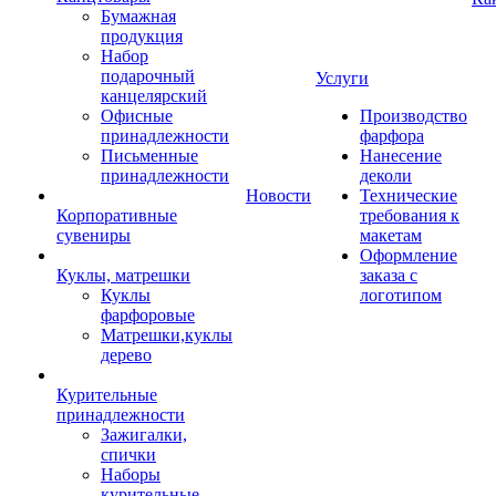
Бумажная
продукция
Набор
подарочный
Услуги
канцелярский
Офисные
Производство
принадлежности
фарфора
Письменные
Нанесение
принадлежности
деколи
Новости
Технические
Корпоративные
требования к
сувениры
макетам
Оформление
Куклы, матрешки
заказа с
Куклы
логотипом
фарфоровые
Матрешки,куклы
дерево
Курительные
принадлежности
Зажигалки,
спички
Наборы
курительные