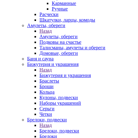
Карманные
Ручные
Расчески
Шкатулки, ларцы, комоды
Амулеты, обереги
Назад
Амулеты, обереги
Подковы на счастье
Талисманы, амулеты и обереги
Домовые, обереги
Баня и сауна
Бижутерия и украшения
Назад
Бижутерия и украшения
Браслеты
Броши
Кольца
Кулоны, подвески
Наборы украшений
Серьги
Четки
Брелоки, подвески
Назад
Брелоки, подвески
Брелоки