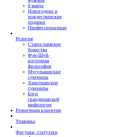
мужчин
8 марта
Новогодние и
рождественские
подарки
Профессионалные
Религия
Старославяские
божества
Фэн-Шуй-
восточная
философия
Мусульманские
сувениры
Христианские
сувениры
Боги
скандинавской
мифологии
Розничным клиентам
Упаковка
Фигурки, статуэтки