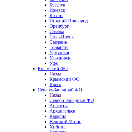
Бузулук
Ижевск
Казань
Нижний Новгород
Оренбург
Самара
Соль-Илецк
Сызрань
Тольятти
Удмуртия
Ульяновск
Уфа
Крымский ФО
Назад
Крымский ФО
Крым
Северо-Западный ФО
Назад
Северо-Западный ФО
Апатиты
Архангельск
Карелия
Великий Устюг
Хибины