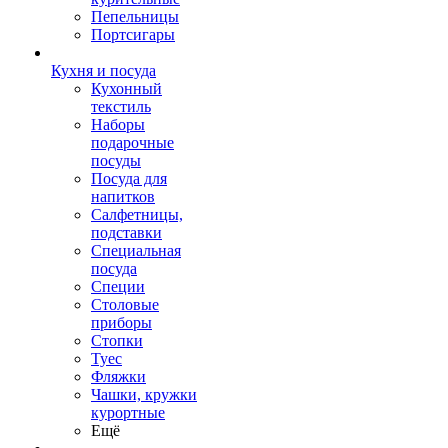
Пепельницы
Портсигары
Кухня и посуда
Кухонный
текстиль
Наборы
подарочные
посуды
Посуда для
напитков
Салфетницы,
подставки
Специальная
посуда
Специи
Столовые
приборы
Стопки
Туес
Фляжки
Чашки, кружки
курортные
Ещё