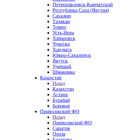
Петропавловск-Камчатский
Республика Саха (Якутия)
Сахалин
Талакан
Томпо
Усть-Нера
Хабаровск
Чукотка
Хандыга
Южно-Сахалинск
Якутск
Удачный
Шмаковка
Казахстан
Назад
Казахстан
Астана
Бурабай
Боровое
Приволжский ФО
Назад
Приволжский ФО
Саратов
Пенза
Балаково