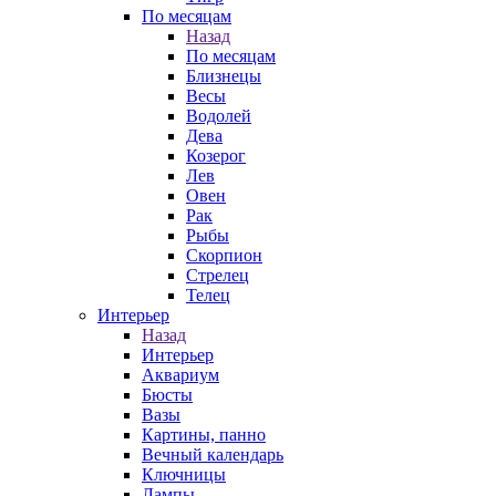
По месяцам
Назад
По месяцам
Близнецы
Весы
Водолей
Дева
Козерог
Лев
Овен
Рак
Рыбы
Скорпион
Стрелец
Телец
Интерьер
Назад
Интерьер
Аквариум
Бюсты
Вазы
Картины, панно
Вечный календарь
Ключницы
Лампы