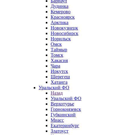
Барнаул
Дудинка
Кемерово
Красноярск
Арктика
Новокузнецк
Новосибирск
Норильск
Омск
Таймыр
Томск
Хакасия
Чара
Иркутск
Шерегеш
Хатанга
Уральский ФО
Назад
Уральский ФО
Верхотурье
Горнокнязевск
Губкинский
Миасс
Екатеринбург
Златоуст