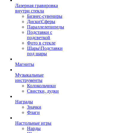
Лазерная гравировка
внутри стекла
Бизнес-сувениры
Диски\Сферы
Параллелепипеды
Подставки с
подсветкой
Фото в стекле
Шары\Подставки
под шары
Магниты
Музыкальные
инструменты
Колокольчики
Свистки, дудки
Награды
Значки
Флаги
Настольные игры
Нарды