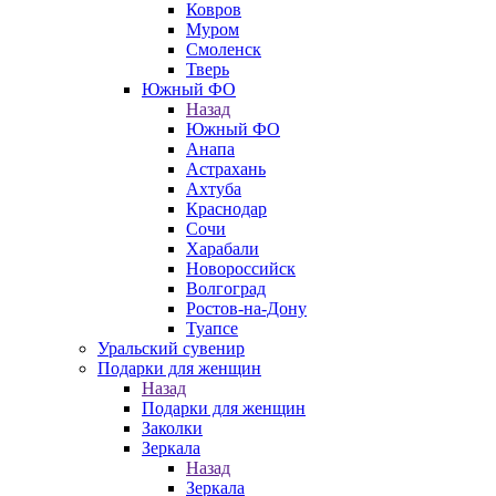
Ковров
Муром
Смоленск
Тверь
Южный ФО
Назад
Южный ФО
Анапа
Астрахань
Ахтуба
Краснодар
Сочи
Харабали
Новороссийск
Волгоград
Ростов-на-Дону
Туапсе
Уральский сувенир
Подарки для женщин
Назад
Подарки для женщин
Заколки
Зеркала
Назад
Зеркала