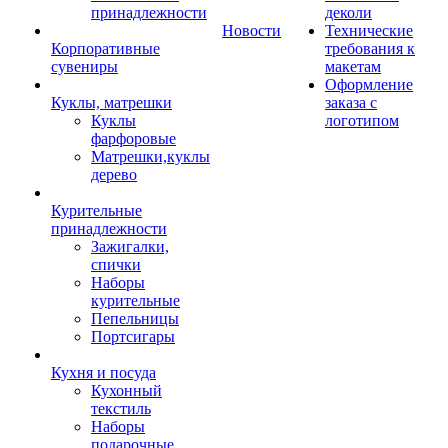
принадлежности
деколи
Новости
Технические
Корпоративные
требования к
сувениры
макетам
Оформление
Куклы, матрешки
заказа с
Куклы
логотипом
фарфоровые
Матрешки,куклы
дерево
Курительные
принадлежности
Зажигалки,
спички
Наборы
курительные
Пепельницы
Портсигары
Кухня и посуда
Кухонный
текстиль
Наборы
подарочные