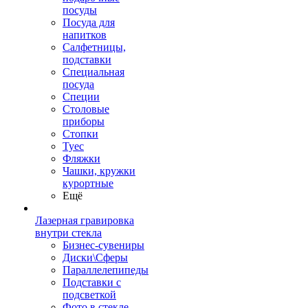
посуды
Посуда для
напитков
Салфетницы,
подставки
Специальная
посуда
Специи
Столовые
приборы
Стопки
Туес
Фляжки
Чашки, кружки
курортные
Ещё
Лазерная гравировка
внутри стекла
Бизнес-сувениры
Диски\Сферы
Параллелепипеды
Подставки с
подсветкой
Фото в стекле