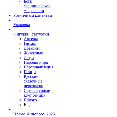
Боги
скандинавской
мифологии
Розничным клиентам
Упаковка
Фигурки, статуэтки
Ангелы
Гномы
Драконы
Животные
Люди
Народы мира
Персонализация
Птицы
Русские
сказочные
персонажи
Скульптурные
композиции
Яблоко
Ещё
Промо Иннопром 2025