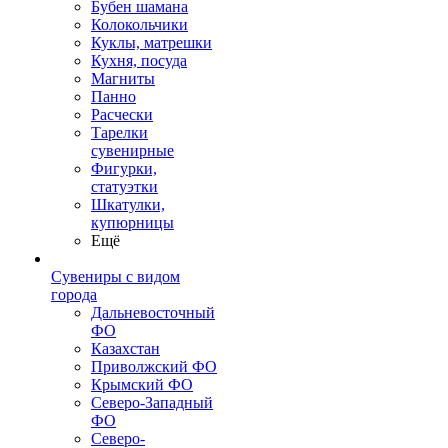
Бубен шамана
Колокольчики
Куклы, матрешки
Кухня, посуда
Магниты
Панно
Расчески
Тарелки
сувенирные
Фигурки,
статуэтки
Шкатулки,
купюрницы
Ещё
Сувениры с видом
города
Дальневосточный
ФО
Казахстан
Приволжский ФО
Крымский ФО
Северо-Западный
ФО
Северо-