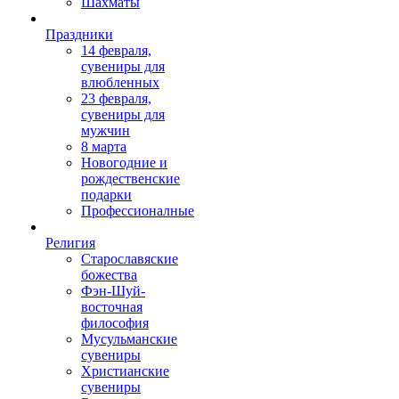
Шахматы
Праздники
14 февраля,
сувениры для
влюбленных
23 февраля,
сувениры для
мужчин
8 марта
Новогодние и
рождественские
подарки
Профессионалные
Религия
Старославяские
божества
Фэн-Шуй-
восточная
философия
Мусульманские
сувениры
Христианские
сувениры