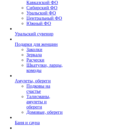
Кавказский ФО
Сибирский ФО
Уральский ФО
Центральный ФО
Южный ФО
Уральский сувенир
Подарки для женщин
Заколки
Зеркала
Расчески
Шкатулки, ларцы,
комоды
Амулеты, обереги
Подковы на
счастье
Талисманы,
амулеты и
обереги
Домовые, обереги
Баня и сауна