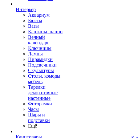
Интерьер
Аквариум
Бюсты
Вазы
Картины, панно
Вечный
календарь
Ключницы
Лампы
Пирамидки
Подсвечники
Скульптуры
Столы, комоды,
мебель
Тарелки
декоративные
настенные
Фоторамки
Часы
Шары и
подставки
Ещё
Канцтовары
Ка