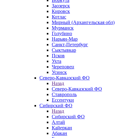
Воркута
Заозерск
Кировск
Котлас
Мирный (Архангельская обл)
Мурманск
Голубино
Нарьян-Мар
Санкт-Петербург
Сыктывкар
Псков
Ухта
Череповец
Усинск
Северо-Кавказский ФО
Назад
Северо-Кавказский ФО
Ставрополь
Ессентуки
Сибирский ФО
Назад
Сибирский ФО
Алтай
Кайеркан
Абакан