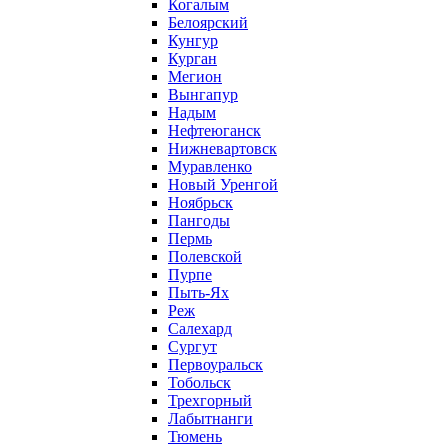
Когалым
Белоярский
Кунгур
Курган
Мегион
Вынгапур
Надым
Нефтеюганск
Нижневартовск
Муравленко
Новый Уренгой
Ноябрьск
Пангоды
Пермь
Полевской
Пурпе
Пыть-Ях
Реж
Салехард
Сургут
Первоуральск
Тобольск
Трехгорный
Лабытнанги
Тюмень