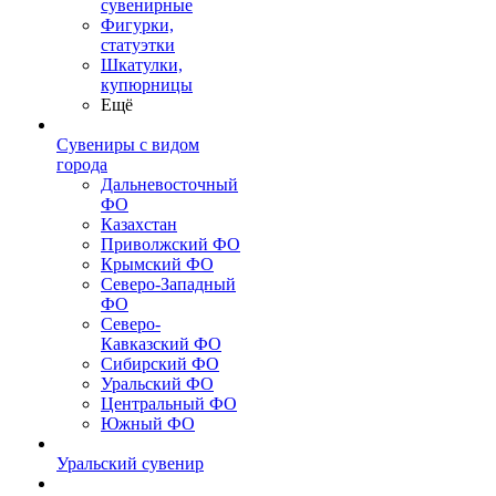
сувенирные
Фигурки,
статуэтки
Шкатулки,
купюрницы
Ещё
Сувениры с видом
города
Дальневосточный
ФО
Казахстан
Приволжский ФО
Крымский ФО
Северо-Западный
ФО
Северо-
Кавказский ФО
Сибирский ФО
Уральский ФО
Центральный ФО
Южный ФО
Уральский сувенир