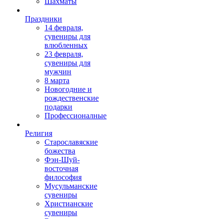
Шахматы
Праздники
14 февраля,
сувениры для
влюбленных
23 февраля,
сувениры для
мужчин
8 марта
Новогодние и
рождественские
подарки
Профессионалные
Религия
Старославяские
божества
Фэн-Шуй-
восточная
философия
Мусульманские
сувениры
Христианские
сувениры