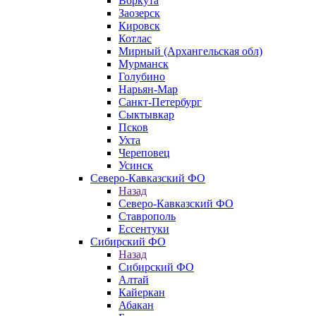
Воркута
Заозерск
Кировск
Котлас
Мирный (Архангельская обл)
Мурманск
Голубино
Нарьян-Мар
Санкт-Петербург
Сыктывкар
Псков
Ухта
Череповец
Усинск
Северо-Кавказский ФО
Назад
Северо-Кавказский ФО
Ставрополь
Ессентуки
Сибирский ФО
Назад
Сибирский ФО
Алтай
Кайеркан
Абакан