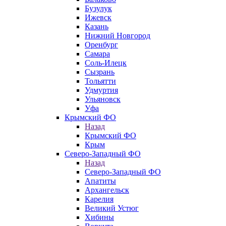
Бузулук
Ижевск
Казань
Нижний Новгород
Оренбург
Самара
Соль-Илецк
Сызрань
Тольятти
Удмуртия
Ульяновск
Уфа
Крымский ФО
Назад
Крымский ФО
Крым
Северо-Западный ФО
Назад
Северо-Западный ФО
Апатиты
Архангельск
Карелия
Великий Устюг
Хибины