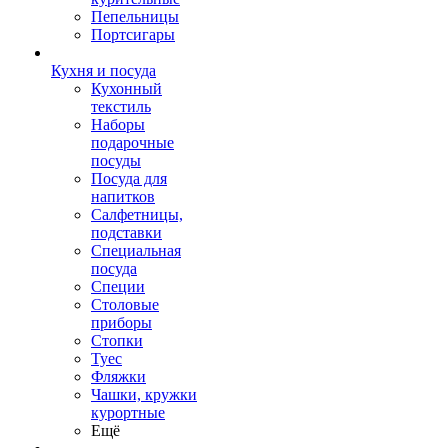
Пепельницы
Портсигары
Кухня и посуда
Кухонный
текстиль
Наборы
подарочные
посуды
Посуда для
напитков
Салфетницы,
подставки
Специальная
посуда
Специи
Столовые
приборы
Стопки
Туес
Фляжки
Чашки, кружки
курортные
Ещё