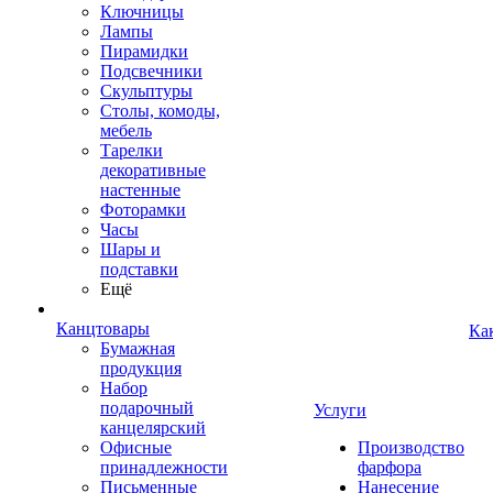
Ключницы
Лампы
Пирамидки
Подсвечники
Скульптуры
Столы, комоды,
мебель
Тарелки
декоративные
настенные
Фоторамки
Часы
Шары и
подставки
Ещё
Канцтовары
Ка
Бумажная
продукция
Набор
подарочный
Услуги
канцелярский
Офисные
Производство
принадлежности
фарфора
Письменные
Нанесение