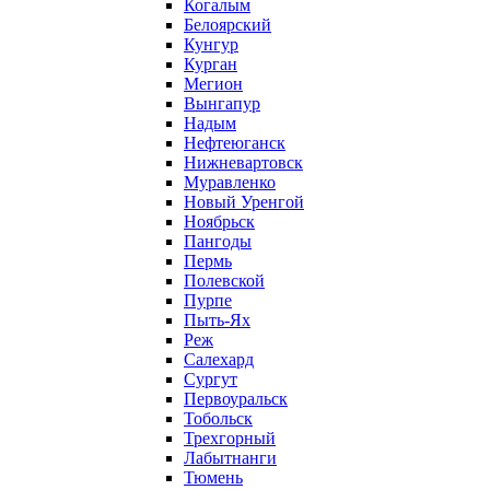
Когалым
Белоярский
Кунгур
Курган
Мегион
Вынгапур
Надым
Нефтеюганск
Нижневартовск
Муравленко
Новый Уренгой
Ноябрьск
Пангоды
Пермь
Полевской
Пурпе
Пыть-Ях
Реж
Салехард
Сургут
Первоуральск
Тобольск
Трехгорный
Лабытнанги
Тюмень