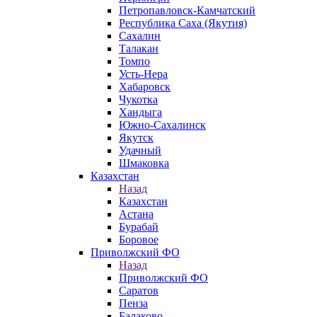
Петропавловск-Камчатский
Республика Саха (Якутия)
Сахалин
Талакан
Томпо
Усть-Нера
Хабаровск
Чукотка
Хандыга
Южно-Сахалинск
Якутск
Удачный
Шмаковка
Казахстан
Назад
Казахстан
Астана
Бурабай
Боровое
Приволжский ФО
Назад
Приволжский ФО
Саратов
Пенза
Балаково