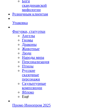
Боги
скандинавской
мифологии
Розничным клиентам
Упаковка
Фигурки, статуэтки
Ангелы
Гномы
Драконы
Животные
Люди
Народы мира
Персонализация
Птицы
Русские
сказочные
персонажи
Скульптурные
композиции
Яблоко
Ещё
Промо Иннопром 2025