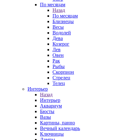
По месяцам
Назад
По месяцам
Близнецы
Весы
Водолей
Дева
Козерог
Лев
Овен
Рак
Рыбы
Скорпион
Стрелец
Телец
Интерьер
Назад
Интерьер
Аквариум
Бюсты
Вазы
Картины, панно
Вечный календарь
Ключницы
Лампы