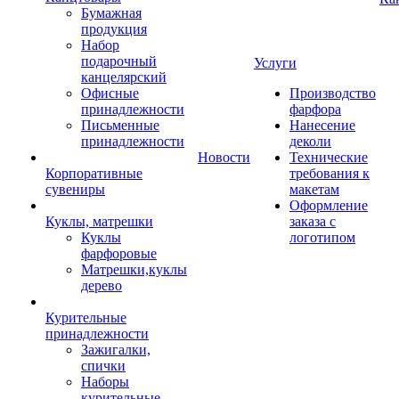
Бумажная
продукция
Набор
подарочный
Услуги
канцелярский
Офисные
Производство
принадлежности
фарфора
Письменные
Нанесение
принадлежности
деколи
Новости
Технические
Корпоративные
требования к
сувениры
макетам
Оформление
Куклы, матрешки
заказа с
Куклы
логотипом
фарфоровые
Матрешки,куклы
дерево
Курительные
принадлежности
Зажигалки,
спички
Наборы
курительные