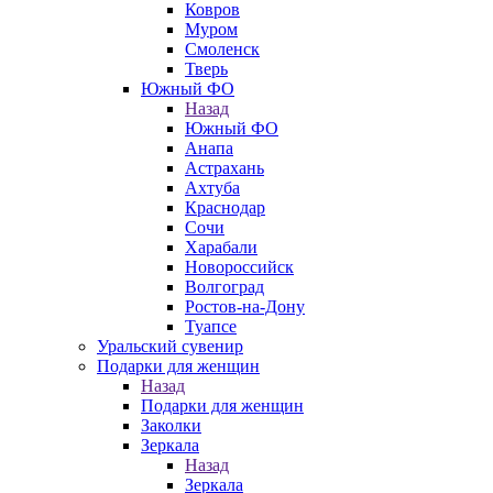
Ковров
Муром
Смоленск
Тверь
Южный ФО
Назад
Южный ФО
Анапа
Астрахань
Ахтуба
Краснодар
Сочи
Харабали
Новороссийск
Волгоград
Ростов-на-Дону
Туапсе
Уральский сувенир
Подарки для женщин
Назад
Подарки для женщин
Заколки
Зеркала
Назад
Зеркала