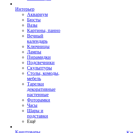
Интерьер
Аквариум
Бюсты
Вазы
Картины, панно
Вечный
календарь
Ключницы
Лампы
Пирамидки
Подсвечники
Скульптуры
Столы, комоды,
мебель
Тарелки
декоративные
настенные
Фоторамки
Часы
Шары и
подставки
Ещё
Канцтовары
Ка