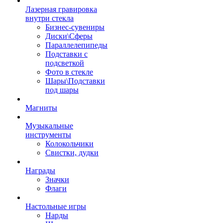
Лазерная гравировка
внутри стекла
Бизнес-сувениры
Диски\Сферы
Параллелепипеды
Подставки с
подсветкой
Фото в стекле
Шары\Подставки
под шары
Магниты
Музыкальные
инструменты
Колокольчики
Свистки, дудки
Награды
Значки
Флаги
Настольные игры
Нарды