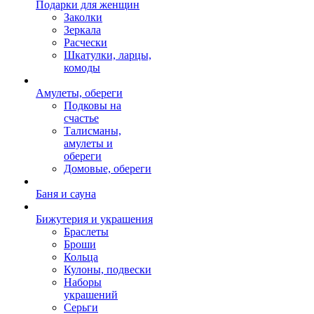
Подарки для женщин
Заколки
Зеркала
Расчески
Шкатулки, ларцы,
комоды
Амулеты, обереги
Подковы на
счастье
Талисманы,
амулеты и
обереги
Домовые, обереги
Баня и сауна
Бижутерия и украшения
Браслеты
Броши
Кольца
Кулоны, подвески
Наборы
украшений
Серьги