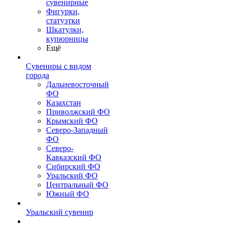
сувенирные
Фигурки,
статуэтки
Шкатулки,
купюрницы
Ещё
Сувениры с видом
города
Дальневосточный
ФО
Казахстан
Приволжский ФО
Крымский ФО
Северо-Западный
ФО
Северо-
Кавказский ФО
Сибирский ФО
Уральский ФО
Центральный ФО
Южный ФО
Уральский сувенир