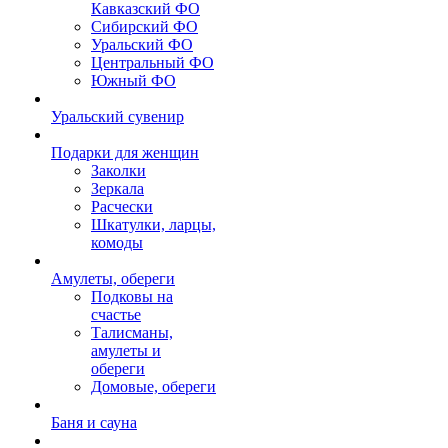
Кавказский ФО
Сибирский ФО
Уральский ФО
Центральный ФО
Южный ФО
Уральский сувенир
Подарки для женщин
Заколки
Зеркала
Расчески
Шкатулки, ларцы,
комоды
Амулеты, обереги
Подковы на
счастье
Талисманы,
амулеты и
обереги
Домовые, обереги
Баня и сауна