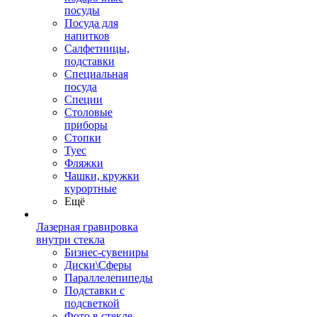
посуды
Посуда для
напитков
Салфетницы,
подставки
Специальная
посуда
Специи
Столовые
приборы
Стопки
Туес
Фляжки
Чашки, кружки
курортные
Ещё
Лазерная гравировка
внутри стекла
Бизнес-сувениры
Диски\Сферы
Параллелепипеды
Подставки с
подсветкой
Фото в стекле