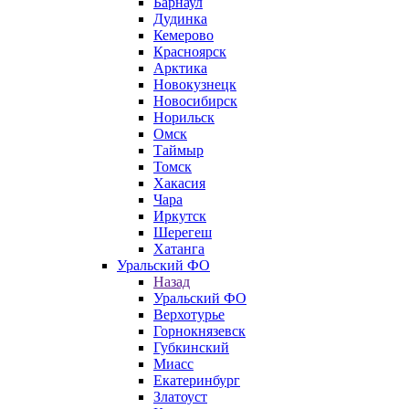
Барнаул
Дудинка
Кемерово
Красноярск
Арктика
Новокузнецк
Новосибирск
Норильск
Омск
Таймыр
Томск
Хакасия
Чара
Иркутск
Шерегеш
Хатанга
Уральский ФО
Назад
Уральский ФО
Верхотурье
Горнокнязевск
Губкинский
Миасс
Екатеринбург
Златоуст