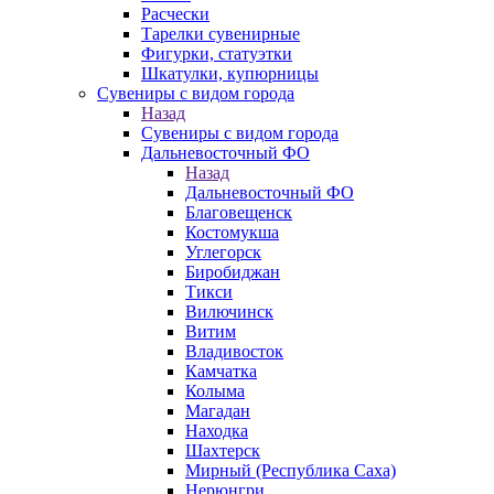
Расчески
Тарелки сувенирные
Фигурки, статуэтки
Шкатулки, купюрницы
Сувениры с видом города
Назад
Сувениры с видом города
Дальневосточный ФО
Назад
Дальневосточный ФО
Благовещенск
Костомукша
Углегорск
Биробиджан
Тикси
Вилючинск
Витим
Владивосток
Камчатка
Колыма
Магадан
Находка
Шахтерск
Мирный (Республика Саха)
Нерюнгри