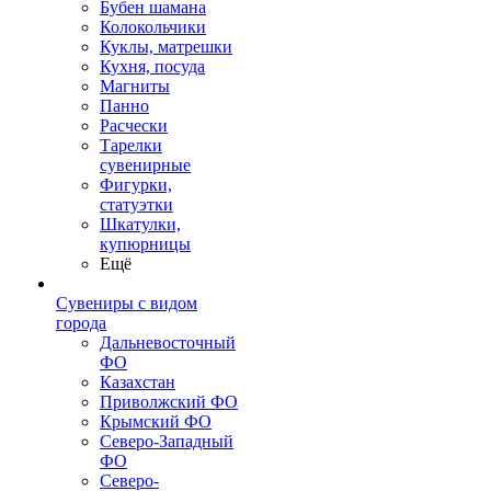
Бубен шамана
Колокольчики
Куклы, матрешки
Кухня, посуда
Магниты
Панно
Расчески
Тарелки
сувенирные
Фигурки,
статуэтки
Шкатулки,
купюрницы
Ещё
Сувениры с видом
города
Дальневосточный
ФО
Казахстан
Приволжский ФО
Крымский ФО
Северо-Западный
ФО
Северо-