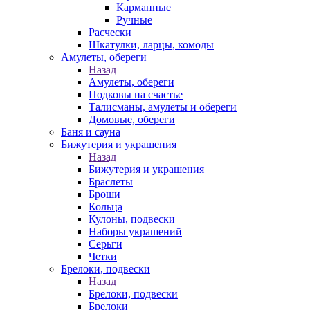
Карманные
Ручные
Расчески
Шкатулки, ларцы, комоды
Амулеты, обереги
Назад
Амулеты, обереги
Подковы на счастье
Талисманы, амулеты и обереги
Домовые, обереги
Баня и сауна
Бижутерия и украшения
Назад
Бижутерия и украшения
Браслеты
Броши
Кольца
Кулоны, подвески
Наборы украшений
Серьги
Четки
Брелоки, подвески
Назад
Брелоки, подвески
Брелоки