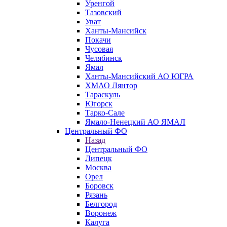
Уренгой
Тазовский
Уват
Ханты-Мансийск
Покачи
Чусовая
Челябинск
Ямал
Ханты-Мансийский АО ЮГРА
ХМАО Лянтор
Тараскуль
Югорск
Тарко-Сале
Ямало-Ненецкий АО ЯМАЛ
Центральный ФО
Назад
Центральный ФО
Липецк
Москва
Орел
Боровск
Рязань
Белгород
Воронеж
Калуга