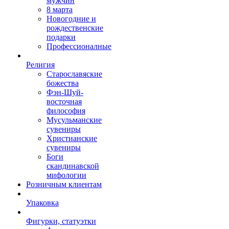
мужчин
8 марта
Новогодние и
рождественские
подарки
Профессионалные
Религия
Старославяские
божества
Фэн-Шуй-
восточная
философия
Мусульманские
сувениры
Христианские
сувениры
Боги
скандинавской
мифологии
Розничным клиентам
Упаковка
Фигурки, статуэтки