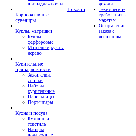
принадлежности
деколи
Новости
Технические
Корпоративные
требования к
сувениры
макетам
Оформление
Куклы, матрешки
заказа с
Куклы
логотипом
фарфоровые
Матрешки,куклы
дерево
Курительные
принадлежности
Зажигалки,
спички
Наборы
курительные
Пепельницы
Портсигары
Кухня и посуда
Кухонный
текстиль
Наборы
подарочные