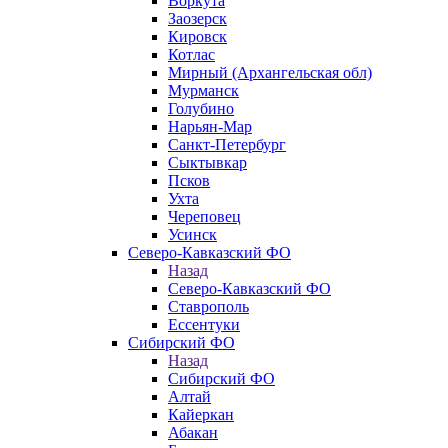
Воркута
Заозерск
Кировск
Котлас
Мирный (Архангельская обл)
Мурманск
Голубино
Нарьян-Мар
Санкт-Петербург
Сыктывкар
Псков
Ухта
Череповец
Усинск
Северо-Кавказский ФО
Назад
Северо-Кавказский ФО
Ставрополь
Ессентуки
Сибирский ФО
Назад
Сибирский ФО
Алтай
Кайеркан
Абакан