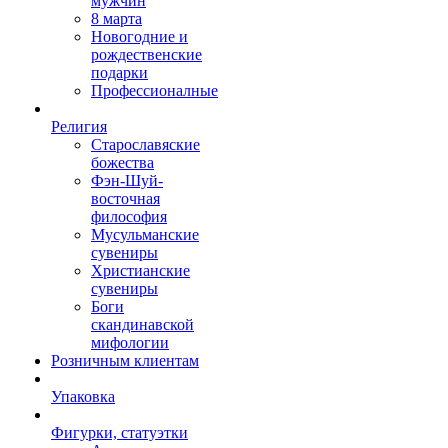
мужчин
8 марта
Новогодние и
рождественские
подарки
Профессионалные
Религия
Старославяские
божества
Фэн-Шуй-
восточная
философия
Мусульманские
сувениры
Христианские
сувениры
Боги
скандинавской
мифологии
Розничным клиентам
Упаковка
Фигурки, статуэтки