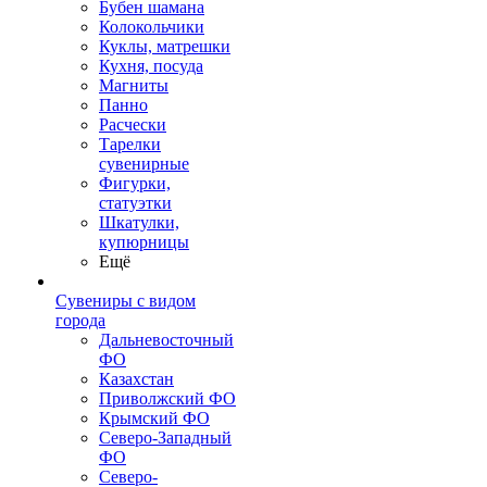
Бубен шамана
Колокольчики
Куклы, матрешки
Кухня, посуда
Магниты
Панно
Расчески
Тарелки
сувенирные
Фигурки,
статуэтки
Шкатулки,
купюрницы
Ещё
Сувениры с видом
города
Дальневосточный
ФО
Казахстан
Приволжский ФО
Крымский ФО
Северо-Западный
ФО
Северо-