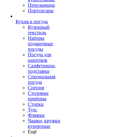
Пепельницы
Портсигары
Кухня и посуда
Кухонный
текстиль
Наборы
подарочные
посуды
Посуда для
напитков
Салфетницы,
подставки
Специальная
посуда
Специи
Столовые
приборы
Стопки
Туес
Фляжки
Чашки, кружки
курортные
Ещё