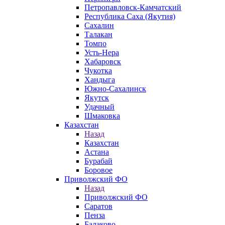
Петропавловск-Камчатский
Республика Саха (Якутия)
Сахалин
Талакан
Томпо
Усть-Нера
Хабаровск
Чукотка
Хандыга
Южно-Сахалинск
Якутск
Удачный
Шмаковка
Казахстан
Назад
Казахстан
Астана
Бурабай
Боровое
Приволжский ФО
Назад
Приволжский ФО
Саратов
Пенза
Балаково