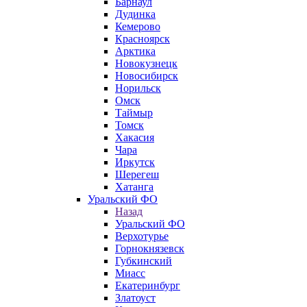
Барнаул
Дудинка
Кемерово
Красноярск
Арктика
Новокузнецк
Новосибирск
Норильск
Омск
Таймыр
Томск
Хакасия
Чара
Иркутск
Шерегеш
Хатанга
Уральский ФО
Назад
Уральский ФО
Верхотурье
Горнокнязевск
Губкинский
Миасс
Екатеринбург
Златоуст