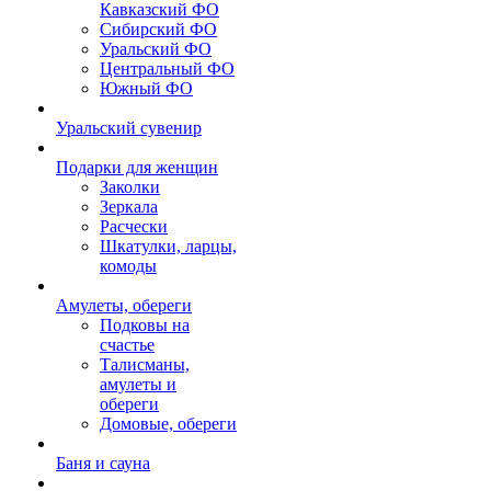
Кавказский ФО
Сибирский ФО
Уральский ФО
Центральный ФО
Южный ФО
Уральский сувенир
Подарки для женщин
Заколки
Зеркала
Расчески
Шкатулки, ларцы,
комоды
Амулеты, обереги
Подковы на
счастье
Талисманы,
амулеты и
обереги
Домовые, обереги
Баня и сауна