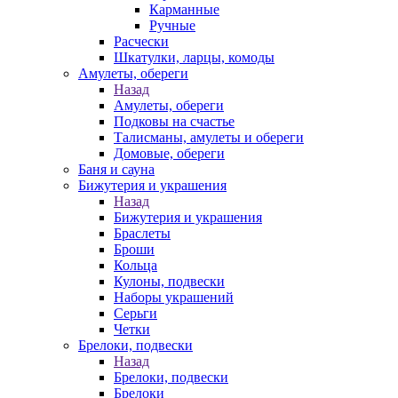
Карманные
Ручные
Расчески
Шкатулки, ларцы, комоды
Амулеты, обереги
Назад
Амулеты, обереги
Подковы на счастье
Талисманы, амулеты и обереги
Домовые, обереги
Баня и сауна
Бижутерия и украшения
Назад
Бижутерия и украшения
Браслеты
Броши
Кольца
Кулоны, подвески
Наборы украшений
Серьги
Четки
Брелоки, подвески
Назад
Брелоки, подвески
Брелоки