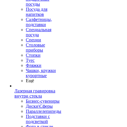
посуды
Посуда для
напитков
Салфетницы,
подставки
Специальная
посуда
Специи
Столовые
приборы
Стопки
Туес
Фляжки
Чашки, кружки
курортные
Ещё
Лазерная гравировка
внутри стекла
Бизнес-сувениры
Диски\Сферы
Параллелепипеды
Подставки с
подсветкой
Фото в стекле