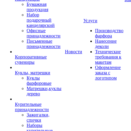
Бумажная
продукция
Набор
подарочный
Услуги
канцелярский
Офисные
Производство
принадлежности
фарфора
Письменные
Нанесение
принадлежности
деколи
Новости
Технические
Корпоративные
требования к
сувениры
макетам
Оформление
Куклы, матрешки
заказа с
Куклы
логотипом
фарфоровые
Матрешки,куклы
дерево
Курительные
принадлежности
Зажигалки,
спички
Наборы
курительные