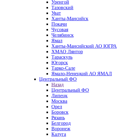
Уренгой
Тазовский
Уват
Ханты-Мансийск
Покачи
Чусовая
Челябинск
Ямал
Ханты-Мансийский АО ЮГРА
ХМАО Лянтор
Тараскуль
Югорск
Тарко-Сале
Ямало-Ненецкий АО ЯМАЛ
Центральный ФО
Назад
Центральный ФО
Липецк
Москва
Орел
Боровск
Рязань
Белгород
Воронеж
Калуга