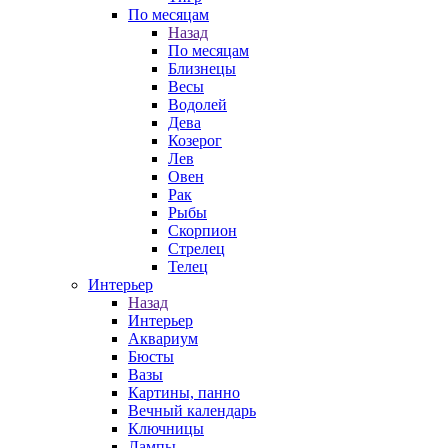
По месяцам
Назад
По месяцам
Близнецы
Весы
Водолей
Дева
Козерог
Лев
Овен
Рак
Рыбы
Скорпион
Стрелец
Телец
Интерьер
Назад
Интерьер
Аквариум
Бюсты
Вазы
Картины, панно
Вечный календарь
Ключницы
Лампы