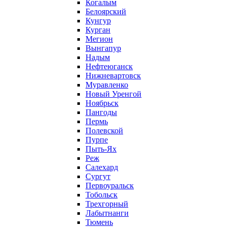
Когалым
Белоярский
Кунгур
Курган
Мегион
Вынгапур
Надым
Нефтеюганск
Нижневартовск
Муравленко
Новый Уренгой
Ноябрьск
Пангоды
Пермь
Полевской
Пурпе
Пыть-Ях
Реж
Салехард
Сургут
Первоуральск
Тобольск
Трехгорный
Лабытнанги
Тюмень