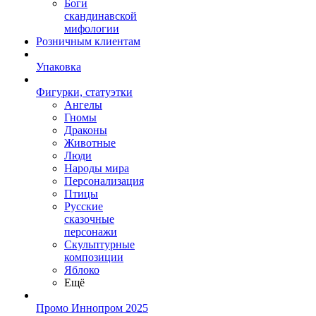
Боги
скандинавской
мифологии
Розничным клиентам
Упаковка
Фигурки, статуэтки
Ангелы
Гномы
Драконы
Животные
Люди
Народы мира
Персонализация
Птицы
Русские
сказочные
персонажи
Скульптурные
композиции
Яблоко
Ещё
Промо Иннопром 2025