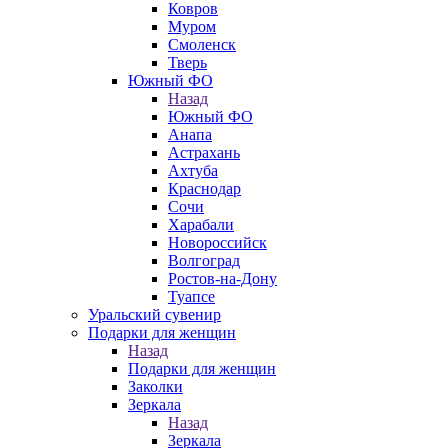
Ковров
Муром
Смоленск
Тверь
Южный ФО
Назад
Южный ФО
Анапа
Астрахань
Ахтуба
Краснодар
Сочи
Харабали
Новороссийск
Волгоград
Ростов-на-Дону
Туапсе
Уральский сувенир
Подарки для женщин
Назад
Подарки для женщин
Заколки
Зеркала
Назад
Зеркала