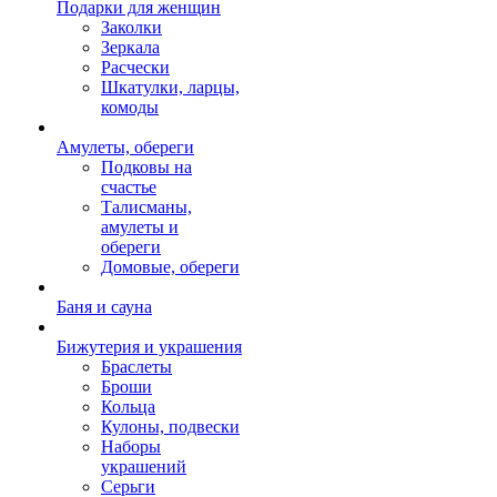
Подарки для женщин
Заколки
Зеркала
Расчески
Шкатулки, ларцы,
комоды
Амулеты, обереги
Подковы на
счастье
Талисманы,
амулеты и
обереги
Домовые, обереги
Баня и сауна
Бижутерия и украшения
Браслеты
Броши
Кольца
Кулоны, подвески
Наборы
украшений
Серьги