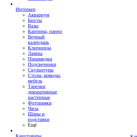
Интерьер
Аквариум
Бюсты
Вазы
Картины, панно
Вечный
календарь
Ключницы
Лампы
Пирамидки
Подсвечники
Скульптуры
Столы, комоды,
мебель
Тарелки
декоративные
настенные
Фоторамки
Часы
Шары и
подставки
Ещё
Канцтовары
Ка