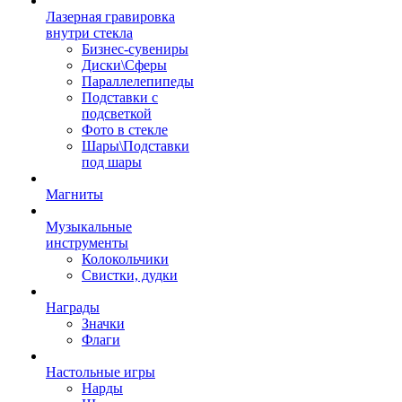
Лазерная гравировка
внутри стекла
Бизнес-сувениры
Диски\Сферы
Параллелепипеды
Подставки с
подсветкой
Фото в стекле
Шары\Подставки
под шары
Магниты
Музыкальные
инструменты
Колокольчики
Свистки, дудки
Награды
Значки
Флаги
Настольные игры
Нарды