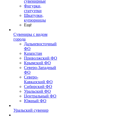
сувенирные
Фигурки,
статуэтки
Шкатулки,
купюрницы
Ещё
Сувениры с видом
города
Дальневосточный
ФО
Казахстан
Приволжский ФО
Крымский ФО
Северо-Западный
ФО
Северо-
Кавказский ФО
Сибирский ФО
Уральский ФО
Центральный ФО
Южный ФО
Уральский сувенир