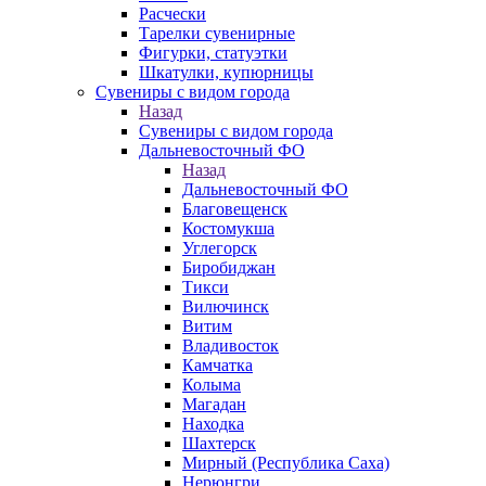
Расчески
Тарелки сувенирные
Фигурки, статуэтки
Шкатулки, купюрницы
Сувениры с видом города
Назад
Сувениры с видом города
Дальневосточный ФО
Назад
Дальневосточный ФО
Благовещенск
Костомукша
Углегорск
Биробиджан
Тикси
Вилючинск
Витим
Владивосток
Камчатка
Колыма
Магадан
Находка
Шахтерск
Мирный (Республика Саха)
Нерюнгри