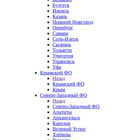
Бузулук
Ижевск
Казань
Нижний Новгород
Оренбург
Самара
Соль-Илецк
Сызрань
Тольятти
Удмуртия
Ульяновск
Уфа
Крымский ФО
Назад
Крымский ФО
Крым
Северо-Западный ФО
Назад
Северо-Западный ФО
Апатиты
Архангельск
Карелия
Великий Устюг
Хибины