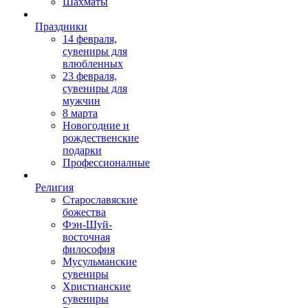
Шахматы
Праздники
14 февраля,
сувениры для
влюбленных
23 февраля,
сувениры для
мужчин
8 марта
Новогодние и
рождественские
подарки
Профессионалные
Религия
Старославяские
божества
Фэн-Шуй-
восточная
философия
Мусульманские
сувениры
Христианские
сувениры