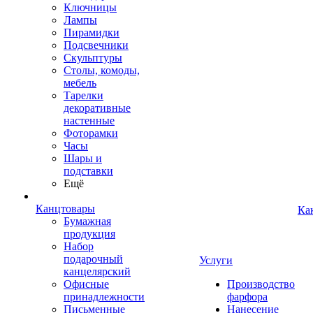
Ключницы
Лампы
Пирамидки
Подсвечники
Скульптуры
Столы, комоды,
мебель
Тарелки
декоративные
настенные
Фоторамки
Часы
Шары и
подставки
Ещё
Канцтовары
Ка
Бумажная
продукция
Набор
подарочный
Услуги
канцелярский
Офисные
Производство
принадлежности
фарфора
Письменные
Нанесение