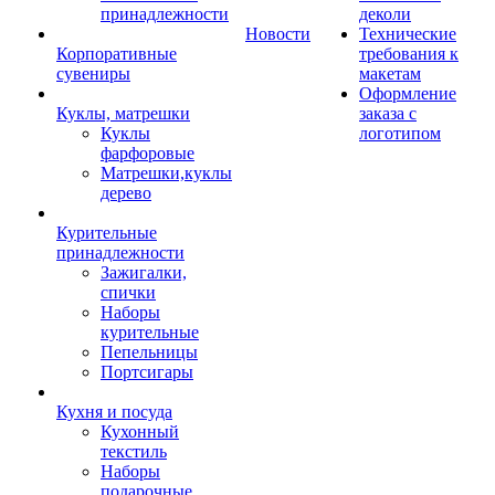
принадлежности
деколи
Новости
Технические
Корпоративные
требования к
сувениры
макетам
Оформление
Куклы, матрешки
заказа с
Куклы
логотипом
фарфоровые
Матрешки,куклы
дерево
Курительные
принадлежности
Зажигалки,
спички
Наборы
курительные
Пепельницы
Портсигары
Кухня и посуда
Кухонный
текстиль
Наборы
подарочные