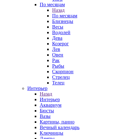
По месяцам
Назад
По месяцам
Близнецы
Весы
Водолей
Дева
Козерог
Лев
Овен
Рак
Рыбы
Скорпион
Стрелец
Телец
Интерьер
Назад
Интерьер
Аквариум
Бюсты
Вазы
Картины, панно
Вечный календарь
Ключницы
Лампы