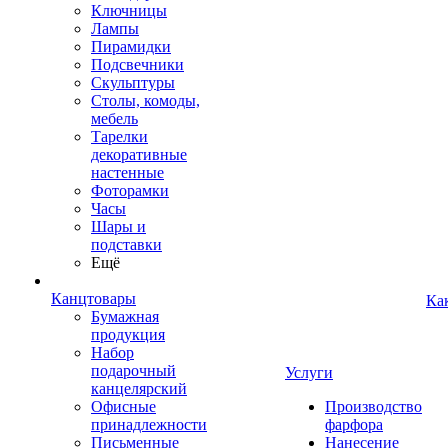
Ключницы
Лампы
Пирамидки
Подсвечники
Скульптуры
Столы, комоды,
мебель
Тарелки
декоративные
настенные
Фоторамки
Часы
Шары и
подставки
Ещё
Канцтовары
Ка
Бумажная
продукция
Набор
подарочный
Услуги
канцелярский
Офисные
Производство
принадлежности
фарфора
Письменные
Нанесение