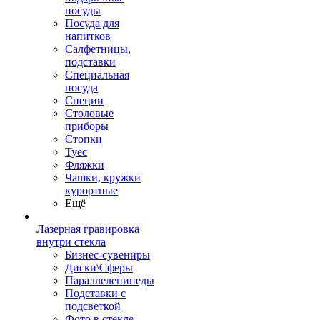
посуды
Посуда для
напитков
Салфетницы,
подставки
Специальная
посуда
Специи
Столовые
приборы
Стопки
Туес
Фляжки
Чашки, кружки
курортные
Ещё
Лазерная гравировка
внутри стекла
Бизнес-сувениры
Диски\Сферы
Параллелепипеды
Подставки с
подсветкой
Фото в стекле