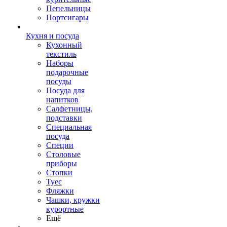
Пепельницы
Портсигары
Кухня и посуда
Кухонный
текстиль
Наборы
подарочные
посуды
Посуда для
напитков
Салфетницы,
подставки
Специальная
посуда
Специи
Столовые
приборы
Стопки
Туес
Фляжки
Чашки, кружки
курортные
Ещё