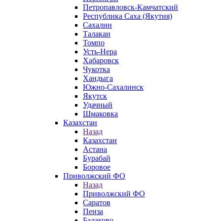
Петропавловск-Камчатский
Республика Саха (Якутия)
Сахалин
Талакан
Томпо
Усть-Нера
Хабаровск
Чукотка
Хандыга
Южно-Сахалинск
Якутск
Удачный
Шмаковка
Казахстан
Назад
Казахстан
Астана
Бурабай
Боровое
Приволжский ФО
Назад
Приволжский ФО
Саратов
Пенза
Балаково