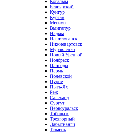
Когалым
Белоярский
Кунгур
Курган
Мегион
Вынгапур
Надым
Нефтеюганск
Нижневартовск
Муравленко
Новый Уренгой
Ноябрьск
Пангоды
Пермь
Полевской
Пурпе
Пыть-Ях
Реж
Салехард
Сургут
Первоуральск
Тобольск
Трехгорный
Лабытнанги
Тюмень