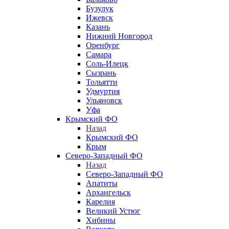
Бузулук
Ижевск
Казань
Нижний Новгород
Оренбург
Самара
Соль-Илецк
Сызрань
Тольятти
Удмуртия
Ульяновск
Уфа
Крымский ФО
Назад
Крымский ФО
Крым
Северо-Западный ФО
Назад
Северо-Западный ФО
Апатиты
Архангельск
Карелия
Великий Устюг
Хибины