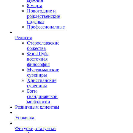
мужчин
8 марта
Новогодние и
рождественские
подарки
Профессионалные
Религия
Старославяские
божества
Фэн-Шуй-
восточная
философия
Мусульманские
сувениры
Христианские
сувениры
Боги
скандинавской
мифологии
Розничным клиентам
Упаковка
Фигурки, статуэтки