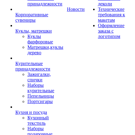
принадлежности
деколи
Новости
Технические
Корпоративные
требования к
сувениры
макетам
Оформление
Куклы, матрешки
заказа с
Куклы
логотипом
фарфоровые
Матрешки,куклы
дерево
Курительные
принадлежности
Зажигалки,
спички
Наборы
курительные
Пепельницы
Портсигары
Кухня и посуда
Кухонный
текстиль
Наборы
подарочные