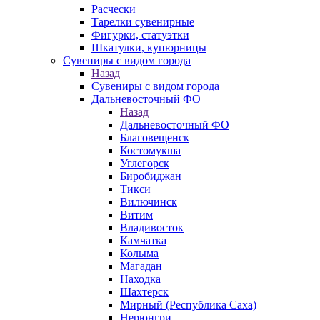
Расчески
Тарелки сувенирные
Фигурки, статуэтки
Шкатулки, купюрницы
Сувениры с видом города
Назад
Сувениры с видом города
Дальневосточный ФО
Назад
Дальневосточный ФО
Благовещенск
Костомукша
Углегорск
Биробиджан
Тикси
Вилючинск
Витим
Владивосток
Камчатка
Колыма
Магадан
Находка
Шахтерск
Мирный (Республика Саха)
Нерюнгри