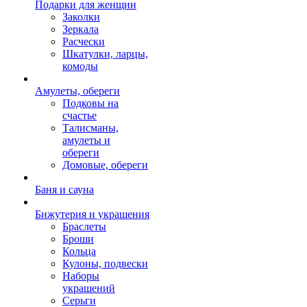
Подарки для женщин
Заколки
Зеркала
Расчески
Шкатулки, ларцы,
комоды
Амулеты, обереги
Подковы на
счастье
Талисманы,
амулеты и
обереги
Домовые, обереги
Баня и сауна
Бижутерия и украшения
Браслеты
Броши
Кольца
Кулоны, подвески
Наборы
украшений
Серьги