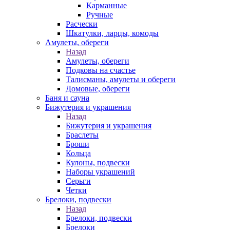
Карманные
Ручные
Расчески
Шкатулки, ларцы, комоды
Амулеты, обереги
Назад
Амулеты, обереги
Подковы на счастье
Талисманы, амулеты и обереги
Домовые, обереги
Баня и сауна
Бижутерия и украшения
Назад
Бижутерия и украшения
Браслеты
Броши
Кольца
Кулоны, подвески
Наборы украшений
Серьги
Четки
Брелоки, подвески
Назад
Брелоки, подвески
Брелоки