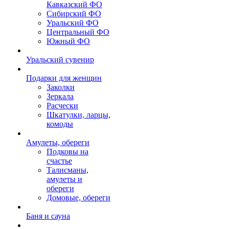
Кавказский ФО
Сибирский ФО
Уральский ФО
Центральный ФО
Южный ФО
Уральский сувенир
Подарки для женщин
Заколки
Зеркала
Расчески
Шкатулки, ларцы,
комоды
Амулеты, обереги
Подковы на
счастье
Талисманы,
амулеты и
обереги
Домовые, обереги
Баня и сауна