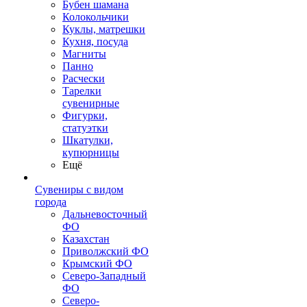
Бубен шамана
Колокольчики
Куклы, матрешки
Кухня, посуда
Магниты
Панно
Расчески
Тарелки
сувенирные
Фигурки,
статуэтки
Шкатулки,
купюрницы
Ещё
Сувениры с видом
города
Дальневосточный
ФО
Казахстан
Приволжский ФО
Крымский ФО
Северо-Западный
ФО
Северо-