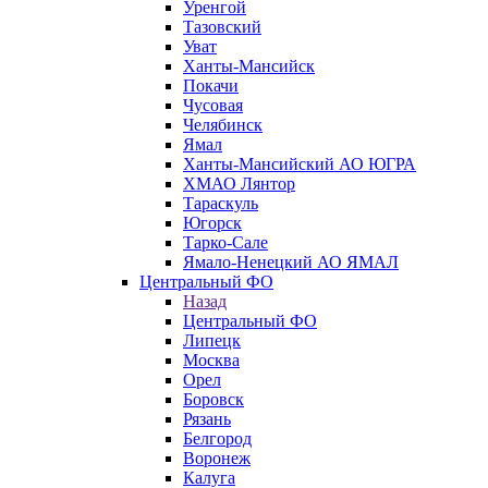
Уренгой
Тазовский
Уват
Ханты-Мансийск
Покачи
Чусовая
Челябинск
Ямал
Ханты-Мансийский АО ЮГРА
ХМАО Лянтор
Тараскуль
Югорск
Тарко-Сале
Ямало-Ненецкий АО ЯМАЛ
Центральный ФО
Назад
Центральный ФО
Липецк
Москва
Орел
Боровск
Рязань
Белгород
Воронеж
Калуга