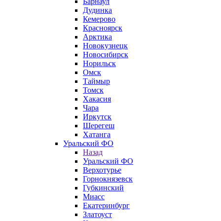
Барнаул
Дудинка
Кемерово
Красноярск
Арктика
Новокузнецк
Новосибирск
Норильск
Омск
Таймыр
Томск
Хакасия
Чара
Иркутск
Шерегеш
Хатанга
Уральский ФО
Назад
Уральский ФО
Верхотурье
Горнокнязевск
Губкинский
Миасс
Екатеринбург
Златоуст