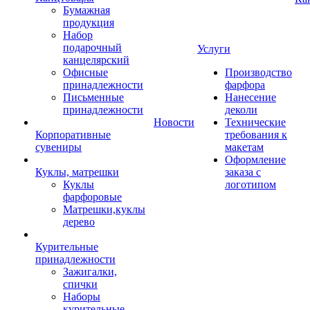
Бумажная
продукция
Набор
подарочный
Услуги
канцелярский
Офисные
Производство
принадлежности
фарфора
Письменные
Нанесение
принадлежности
деколи
Новости
Технические
Корпоративные
требования к
сувениры
макетам
Оформление
Куклы, матрешки
заказа с
Куклы
логотипом
фарфоровые
Матрешки,куклы
дерево
Курительные
принадлежности
Зажигалки,
спички
Наборы
курительные