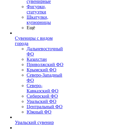
сувенирные
Фигурки,
статуэтки
Шкатулки,
купюрницы
Ещё
Сувениры с видом
города
Дальневосточный
ФО
Казахстан
Приволжский ФО
Крымский ФО
Северо-Западный
ФО
Северо-
Кавказский ФО
Сибирский ФО
Уральский ФО
Центральный ФО
Южный ФО
Уральский сувенир