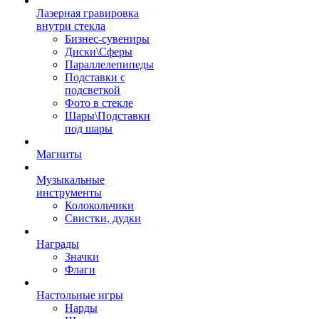
Лазерная гравировка
внутри стекла
Бизнес-сувениры
Диски\Сферы
Параллелепипеды
Подставки с
подсветкой
Фото в стекле
Шары\Подставки
под шары
Магниты
Музыкальные
инструменты
Колокольчики
Свистки, дудки
Награды
Значки
Флаги
Настольные игры
Нарды