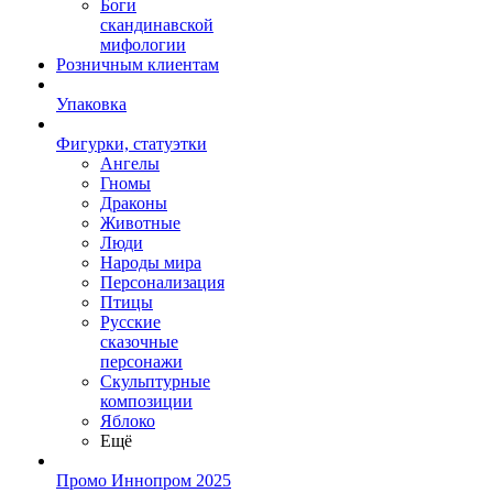
Боги
скандинавской
мифологии
Розничным клиентам
Упаковка
Фигурки, статуэтки
Ангелы
Гномы
Драконы
Животные
Люди
Народы мира
Персонализация
Птицы
Русские
сказочные
персонажи
Скульптурные
композиции
Яблоко
Ещё
Промо Иннопром 2025