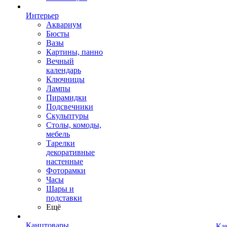
Интерьер
Аквариум
Бюсты
Вазы
Картины, панно
Вечный
календарь
Ключницы
Лампы
Пирамидки
Подсвечники
Скульптуры
Столы, комоды,
мебель
Тарелки
декоративные
настенные
Фоторамки
Часы
Шары и
подставки
Ещё
Канцтовары
Ка