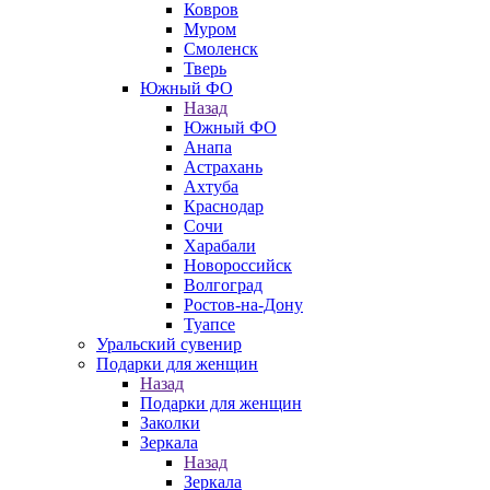
Ковров
Муром
Смоленск
Тверь
Южный ФО
Назад
Южный ФО
Анапа
Астрахань
Ахтуба
Краснодар
Сочи
Харабали
Новороссийск
Волгоград
Ростов-на-Дону
Туапсе
Уральский сувенир
Подарки для женщин
Назад
Подарки для женщин
Заколки
Зеркала
Назад
Зеркала