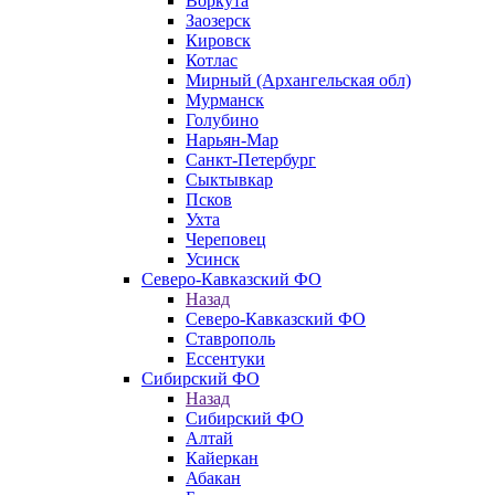
Воркута
Заозерск
Кировск
Котлас
Мирный (Архангельская обл)
Мурманск
Голубино
Нарьян-Мар
Санкт-Петербург
Сыктывкар
Псков
Ухта
Череповец
Усинск
Северо-Кавказский ФО
Назад
Северо-Кавказский ФО
Ставрополь
Ессентуки
Сибирский ФО
Назад
Сибирский ФО
Алтай
Кайеркан
Абакан