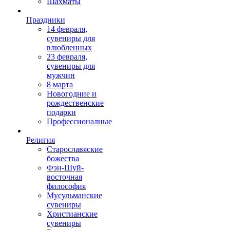
Шахматы
Праздники
14 февраля,
сувениры для
влюбленных
23 февраля,
сувениры для
мужчин
8 марта
Новогодние и
рождественские
подарки
Профессионалные
Религия
Старославяские
божества
Фэн-Шуй-
восточная
философия
Мусульманские
сувениры
Христианские
сувениры