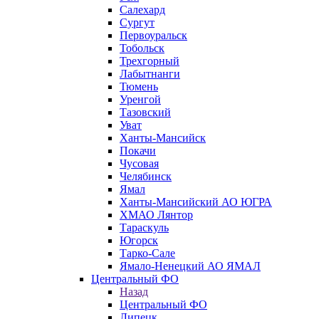
Салехард
Сургут
Первоуральск
Тобольск
Трехгорный
Лабытнанги
Тюмень
Уренгой
Тазовский
Уват
Ханты-Мансийск
Покачи
Чусовая
Челябинск
Ямал
Ханты-Мансийский АО ЮГРА
ХМАО Лянтор
Тараскуль
Югорск
Тарко-Сале
Ямало-Ненецкий АО ЯМАЛ
Центральный ФО
Назад
Центральный ФО
Липецк