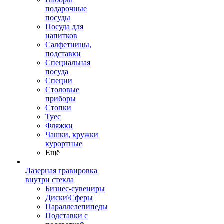
подарочные
посуды
Посуда для
напитков
Салфетницы,
подставки
Специальная
посуда
Специи
Столовые
приборы
Стопки
Туес
Фляжки
Чашки, кружки
курортные
Ещё
Лазерная гравировка
внутри стекла
Бизнес-сувениры
Диски\Сферы
Параллелепипеды
Подставки с