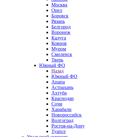
Москва
Орел
Боровск
Рязань
Белгород
Воронеж
Калуга
Ковров
Муром
Смоленск
Тверь
Южный ФО
Назад
Южный ФО
Анапа
Астрахань
Ахтуба
Краснодар
Сочи
Харабали
Новороссийск
Волгоград
Ростов-на-Дону
Туапсе
Уральский сувенир