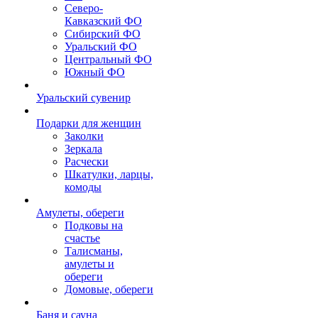
Северо-
Кавказский ФО
Сибирский ФО
Уральский ФО
Центральный ФО
Южный ФО
Уральский сувенир
Подарки для женщин
Заколки
Зеркала
Расчески
Шкатулки, ларцы,
комоды
Амулеты, обереги
Подковы на
счастье
Талисманы,
амулеты и
обереги
Домовые, обереги
Баня и сауна