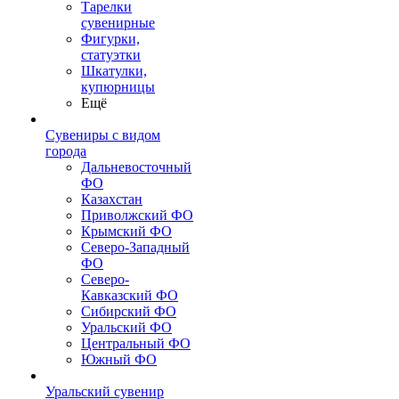
Тарелки
сувенирные
Фигурки,
статуэтки
Шкатулки,
купюрницы
Ещё
Сувениры с видом
города
Дальневосточный
ФО
Казахстан
Приволжский ФО
Крымский ФО
Северо-Западный
ФО
Северо-
Кавказский ФО
Сибирский ФО
Уральский ФО
Центральный ФО
Южный ФО
Уральский сувенир