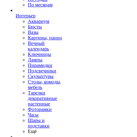
По месяцам
Интерьер
Аквариум
Бюсты
Вазы
Картины, панно
Вечный
календарь
Ключницы
Лампы
Пирамидки
Подсвечники
Скульптуры
Столы, комоды,
мебель
Тарелки
декоративные
настенные
Фоторамки
Часы
Шары и
подставки
Ещё