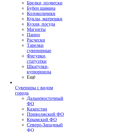
Брелки, подвески
Бубен шамана
Колокольчики
Куклы, матрешки
Кухня, посуда
Магниты
Панно
Расчески
Тарелки
сувенирные
Фигурки,
статуэтки
Шкатулки,
купюрницы
Ещё
Сувениры с видом
города
Дальневосточный
ФО
Казахстан
Приволжский ФО
Крымский ФО
Северо-Западный
ФО