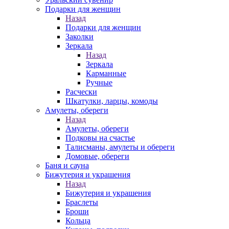
Подарки для женщин
Назад
Подарки для женщин
Заколки
Зеркала
Назад
Зеркала
Карманные
Ручные
Расчески
Шкатулки, ларцы, комоды
Амулеты, обереги
Назад
Амулеты, обереги
Подковы на счастье
Талисманы, амулеты и обереги
Домовые, обереги
Баня и сауна
Бижутерия и украшения
Назад
Бижутерия и украшения
Браслеты
Броши
Кольца