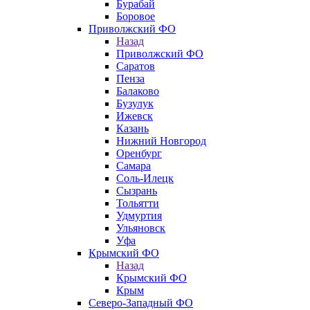
Бурабай
Боровое
Приволжский ФО
Назад
Приволжский ФО
Саратов
Пенза
Балаково
Бузулук
Ижевск
Казань
Нижний Новгород
Оренбург
Самара
Соль-Илецк
Сызрань
Тольятти
Удмуртия
Ульяновск
Уфа
Крымский ФО
Назад
Крымский ФО
Крым
Северо-Западный ФО