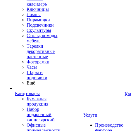
календарь
Ключницы
Лампы
Пирамидки
Подсвечники
Скульптуры
Столы, комоды,
мебель
Тарелки
декоративные
настенные
Фоторамки
Часы
Шары и
подставки
Ещё
Канцтовары
Ка
Бумажная
продукция
Набор
подарочный
Услуги
канцелярский
Офисные
Производство
принадлежности
фарфора