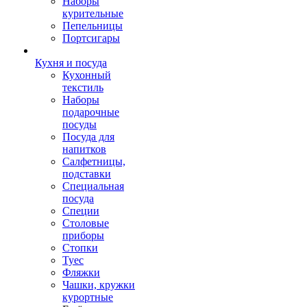
Наборы
курительные
Пепельницы
Портсигары
Кухня и посуда
Кухонный
текстиль
Наборы
подарочные
посуды
Посуда для
напитков
Салфетницы,
подставки
Специальная
посуда
Специи
Столовые
приборы
Стопки
Туес
Фляжки
Чашки, кружки
курортные