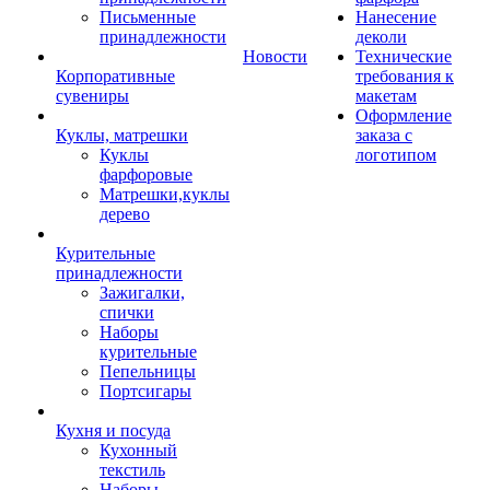
Письменные
Нанесение
принадлежности
деколи
Новости
Технические
Корпоративные
требования к
сувениры
макетам
Оформление
Куклы, матрешки
заказа с
Куклы
логотипом
фарфоровые
Матрешки,куклы
дерево
Курительные
принадлежности
Зажигалки,
спички
Наборы
курительные
Пепельницы
Портсигары
Кухня и посуда
Кухонный
текстиль
Наборы