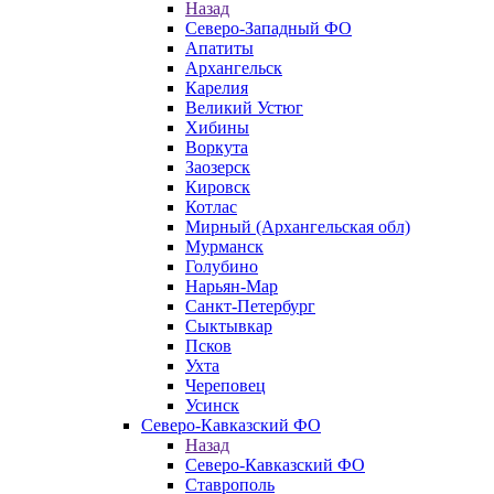
Назад
Северо-Западный ФО
Апатиты
Архангельск
Карелия
Великий Устюг
Хибины
Воркута
Заозерск
Кировск
Котлас
Мирный (Архангельская обл)
Мурманск
Голубино
Нарьян-Мар
Санкт-Петербург
Сыктывкар
Псков
Ухта
Череповец
Усинск
Северо-Кавказский ФО
Назад
Северо-Кавказский ФО
Ставрополь