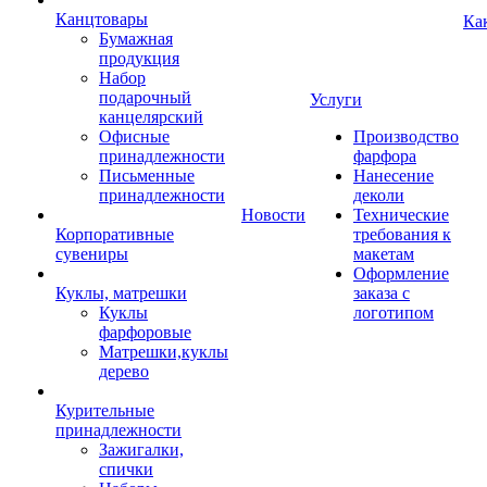
Канцтовары
Ка
Бумажная
продукция
Набор
подарочный
Услуги
канцелярский
Офисные
Производство
принадлежности
фарфора
Письменные
Нанесение
принадлежности
деколи
Новости
Технические
Корпоративные
требования к
сувениры
макетам
Оформление
Куклы, матрешки
заказа с
Куклы
логотипом
фарфоровые
Матрешки,куклы
дерево
Курительные
принадлежности
Зажигалки,
спички