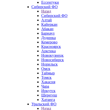
Ессентуки
Сибирский ФО
Назад
Сибирский ФО
Алтай
Кайеркан
Абакан
Барнаул
Дудинка
Кемерово
Красноярск
Арктика
Новокузнецк
Новосибирск
Норильск
Омск
Таймыр
Томск
Хакасия
Чара
Иркутск
Шерегеш
Хатанга
Уральский ФО
Назад