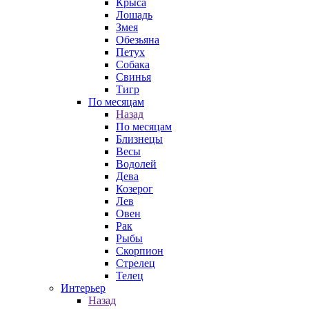
Крыса
Лошадь
Змея
Обезьяна
Петух
Собака
Свинья
Тигр
По месяцам
Назад
По месяцам
Близнецы
Весы
Водолей
Дева
Козерог
Лев
Овен
Рак
Рыбы
Скорпион
Стрелец
Телец
Интерьер
Назад