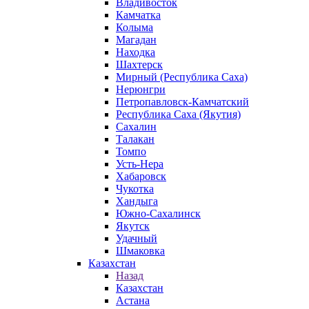
Владивосток
Камчатка
Колыма
Магадан
Находка
Шахтерск
Мирный (Республика Саха)
Нерюнгри
Петропавловск-Камчатский
Республика Саха (Якутия)
Сахалин
Талакан
Томпо
Усть-Нера
Хабаровск
Чукотка
Хандыга
Южно-Сахалинск
Якутск
Удачный
Шмаковка
Казахстан
Назад
Казахстан
Астана