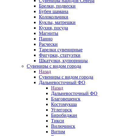
Сувениры народов Севера
Брелки, подвески
Бубен шамана
Колокольчики
Куклы, матрешки
Кухня, посуда
Магниты
Панно
Расчески
Тарелки сувенирные
Фигурки, статуэтки
Шкатулки, купюрницы
Сувениры с видом города
Назад
Сувениры с видом города
Дальневосточный ФО
Назад
Дальневосточный ФО
Благовещенск
Костомукша
Углегорск
Биробиджан
Тикси
Вилючинск
Витим