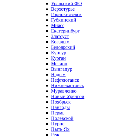
Уральский ФО
Верхотурье
Горнокнязевск
Губкинский
Миасс
Екатеринбург
Златоуст
Когалым
Белоярский
Кунгур
Курган
Мегион
Вынгапур
Надым
Нефтеюганск
Нижневартовск
Муравленко
Новый Уренгой
Ноябрьск
Пангоды
Пермь
Полевской
Пурпе
Пыть-Ях
Реж