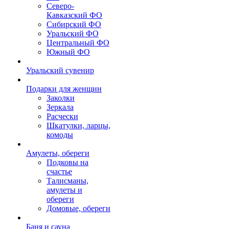
Северо-
Кавказский ФО
Сибирский ФО
Уральский ФО
Центральный ФО
Южный ФО
Уральский сувенир
Подарки для женщин
Заколки
Зеркала
Расчески
Шкатулки, ларцы,
комоды
Амулеты, обереги
Подковы на
счастье
Талисманы,
амулеты и
обереги
Домовые, обереги
Баня и сауна