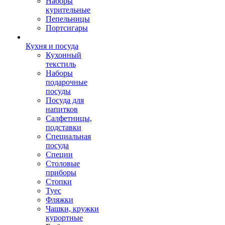
Наборы
курительные
Пепельницы
Портсигары
Кухня и посуда
Кухонный
текстиль
Наборы
подарочные
посуды
Посуда для
напитков
Салфетницы,
подставки
Специальная
посуда
Специи
Столовые
приборы
Стопки
Туес
Фляжки
Чашки, кружки
курортные