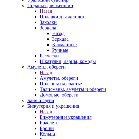
Подарки для женщин
Назад
Подарки для женщин
Заколки
Зеркала
Назад
Зеркала
Карманные
Ручные
Расчески
Шкатулки, ларцы, комоды
Амулеты, обереги
Назад
Амулеты, обереги
Подковы на счастье
Талисманы, амулеты и обереги
Домовые, обереги
Баня и сауна
Бижутерия и украшения
Назад
Бижутерия и украшения
Браслеты
Броши
Кольца