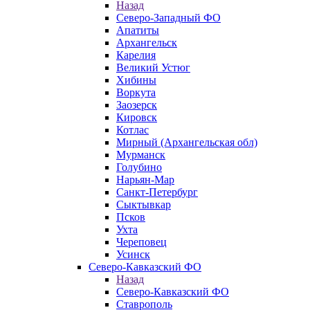
Назад
Северо-Западный ФО
Апатиты
Архангельск
Карелия
Великий Устюг
Хибины
Воркута
Заозерск
Кировск
Котлас
Мирный (Архангельская обл)
Мурманск
Голубино
Нарьян-Мар
Санкт-Петербург
Сыктывкар
Псков
Ухта
Череповец
Усинск
Северо-Кавказский ФО
Назад
Северо-Кавказский ФО
Ставрополь