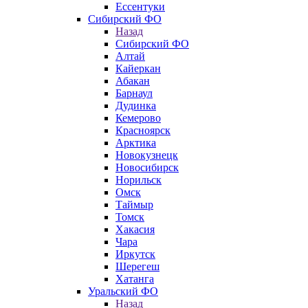
Ессентуки
Сибирский ФО
Назад
Сибирский ФО
Алтай
Кайеркан
Абакан
Барнаул
Дудинка
Кемерово
Красноярск
Арктика
Новокузнецк
Новосибирск
Норильск
Омск
Таймыр
Томск
Хакасия
Чара
Иркутск
Шерегеш
Хатанга
Уральский ФО
Назад