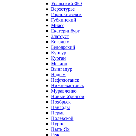
Уральский ФО
Верхотурье
Горнокнязевск
Губкинский
Миасс
Екатеринбург
Златоуст
Когалым
Белоярский
Кунгур
Курган
Мегион
Вынгапур
Надым
Нефтеюганск
Нижневартовск
Муравленко
Новый Уренгой
Ноябрьск
Пангоды
Пермь
Полевской
Пурпе
Пыть-Ях
Реж