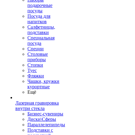
подарочные
посуды
Посуда для
напитков
Салфетницы,
подставки
Специальная
посуда
Специи
Столовые
приборы
Стопки
Туес
Фляжки
Чашки, кружки
курортные
Ещё
Лазерная гравировка
внутри стекла
Бизнес-сувениры
Диски\Сферы
Параллелепипеды
Подставки с