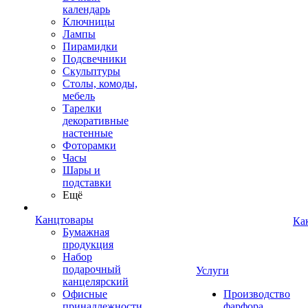
календарь
Ключницы
Лампы
Пирамидки
Подсвечники
Скульптуры
Столы, комоды,
мебель
Тарелки
декоративные
настенные
Фоторамки
Часы
Шары и
подставки
Ещё
Канцтовары
Ка
Бумажная
продукция
Набор
подарочный
Услуги
канцелярский
Офисные
Производство
принадлежности
фарфора