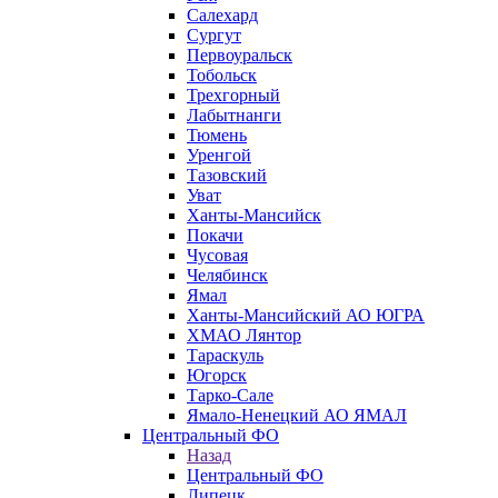
Салехард
Сургут
Первоуральск
Тобольск
Трехгорный
Лабытнанги
Тюмень
Уренгой
Тазовский
Уват
Ханты-Мансийск
Покачи
Чусовая
Челябинск
Ямал
Ханты-Мансийский АО ЮГРА
ХМАО Лянтор
Тараскуль
Югорск
Тарко-Сале
Ямало-Ненецкий АО ЯМАЛ
Центральный ФО
Назад
Центральный ФО
Липецк