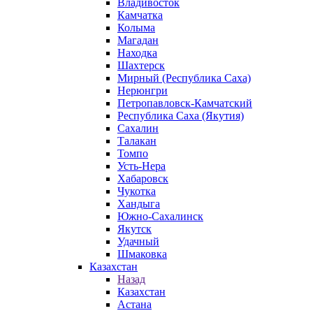
Владивосток
Камчатка
Колыма
Магадан
Находка
Шахтерск
Мирный (Республика Саха)
Нерюнгри
Петропавловск-Камчатский
Республика Саха (Якутия)
Сахалин
Талакан
Томпо
Усть-Нера
Хабаровск
Чукотка
Хандыга
Южно-Сахалинск
Якутск
Удачный
Шмаковка
Казахстан
Назад
Казахстан
Астана