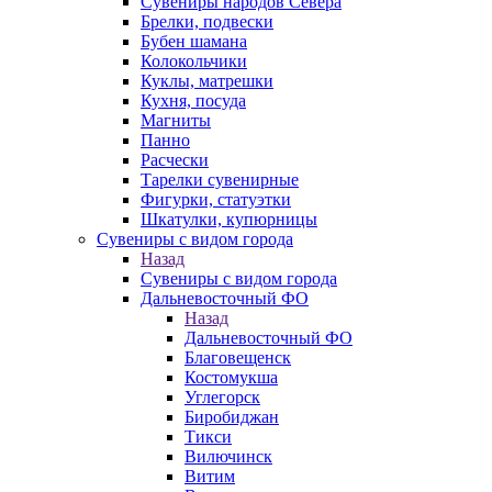
Сувениры народов Севера
Брелки, подвески
Бубен шамана
Колокольчики
Куклы, матрешки
Кухня, посуда
Магниты
Панно
Расчески
Тарелки сувенирные
Фигурки, статуэтки
Шкатулки, купюрницы
Сувениры с видом города
Назад
Сувениры с видом города
Дальневосточный ФО
Назад
Дальневосточный ФО
Благовещенск
Костомукша
Углегорск
Биробиджан
Тикси
Вилючинск
Витим