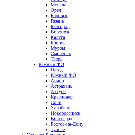
Москва
Орел
Боровск
Рязань
Белгород
Воронеж
Калуга
Ковров
Муром
Смоленск
Тверь
Южный ФО
Назад
Южный ФО
Анапа
Астрахань
Ахтуба
Краснодар
Сочи
Харабали
Новороссийск
Волгоград
Ростов-на-Дону
Туапсе
Уральский сувенир