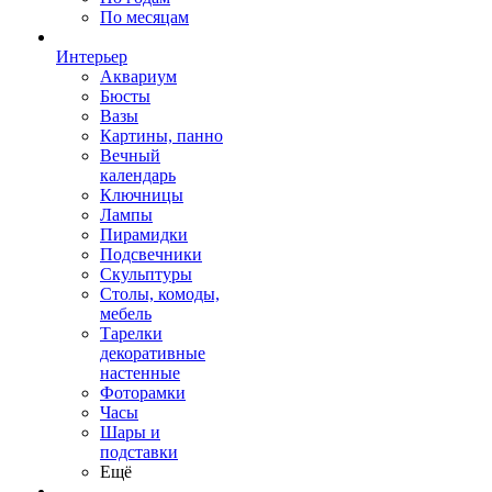
По месяцам
Интерьер
Аквариум
Бюсты
Вазы
Картины, панно
Вечный
календарь
Ключницы
Лампы
Пирамидки
Подсвечники
Скульптуры
Столы, комоды,
мебель
Тарелки
декоративные
настенные
Фоторамки
Часы
Шары и
подставки
Ещё