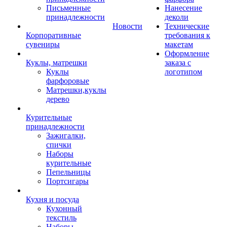
Письменные
Нанесение
принадлежности
деколи
Новости
Технические
Корпоративные
требования к
сувениры
макетам
Оформление
Куклы, матрешки
заказа с
Куклы
логотипом
фарфоровые
Матрешки,куклы
дерево
Курительные
принадлежности
Зажигалки,
спички
Наборы
курительные
Пепельницы
Портсигары
Кухня и посуда
Кухонный
текстиль
Наборы