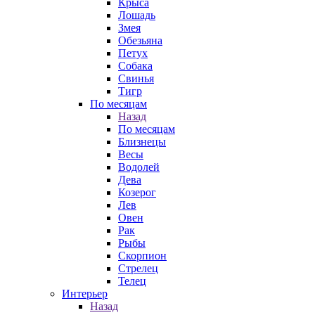
Крыса
Лошадь
Змея
Обезьяна
Петух
Собака
Свинья
Тигр
По месяцам
Назад
По месяцам
Близнецы
Весы
Водолей
Дева
Козерог
Лев
Овен
Рак
Рыбы
Скорпион
Стрелец
Телец
Интерьер
Назад