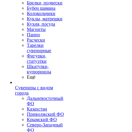
Брелки, подвески
Бубен шамана
Колокольчики
Куклы, матрешки
Кухня, посуда
Магниты
Панно
Расчески
Тарелки
сувенирные
Фигурки,
статуэтки
Шкатулки,
купюрницы
Ещё
Сувениры с видом
города
Дальневосточный
ФО
Казахстан
Приволжский ФО
Крымский ФО
Северо-Западный
ФО