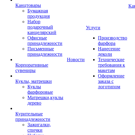
Канцтовары
Ка
Бумажная
продукция
Набор
подарочный
Услуги
канцелярский
Офисные
Производство
принадлежности
фарфора
Письменные
Нанесение
принадлежности
деколи
Новости
Технические
Корпоративные
требования к
сувениры
макетам
Оформление
Куклы, матрешки
заказа с
Куклы
логотипом
фарфоровые
Матрешки,куклы
дерево
Курительные
принадлежности
Зажигалки,
спички