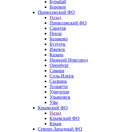
Бурабай
Боровое
Приволжский ФО
Назад
Приволжский ФО
Саратов
Пенза
Балаково
Бузулук
Ижевск
Казань
Нижний Новгород
Оренбург
Самара
Соль-Илецк
Сызрань
Тольятти
Удмуртия
Ульяновск
Уфа
Крымский ФО
Назад
Крымский ФО
Крым
Северо-Западный ФО