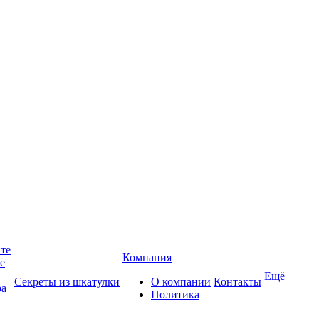
йте
Компания
те
Ещё
Секреты из шкатулки
О компании
Контакты
ра
Политика