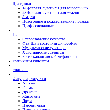
Праздники
14 февраля, сувениры для влюбленных
23 февраля, сувениры для мужчин
8 марта
Новогодние и рождественские подарки
Профессионалные
Религия
Старославяские божества
Фэн-Шуй-восточная философия
Мусульманские сувениры
Христианские сувениры
Боги скандинавской мифологии
Розничным клиентам
Упаковка
Фигурки, статуэтки
Ангелы
Гномы
Драконы
Животные
Люди
Народы мира
Персонализация