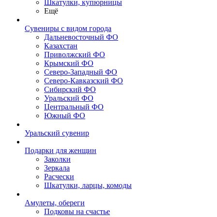
Шкатулки, купюрницы
Ещё
Сувениры с видом города
Дальневосточный ФО
Казахстан
Приволжский ФО
Крымский ФО
Северо-Западный ФО
Северо-Кавказский ФО
Сибирский ФО
Уральский ФО
Центральный ФО
Южный ФО
Уральский сувенир
Подарки для женщин
Заколки
Зеркала
Расчески
Шкатулки, ларцы, комоды
Амулеты, обереги
Подковы на счастье