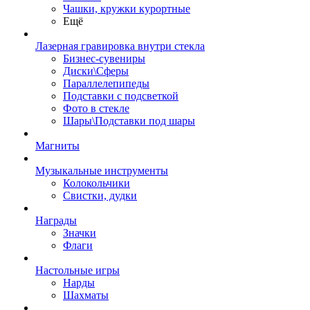
Чашки, кружки курортные
Ещё
Лазерная гравировка внутри стекла
Бизнес-сувениры
Диски\Сферы
Параллелепипеды
Подставки с подсветкой
Фото в стекле
Шары\Подставки под шары
Магниты
Музыкальные инструменты
Колокольчики
Свистки, дудки
Награды
Значки
Флаги
Настольные игры
Нарды
Шахматы