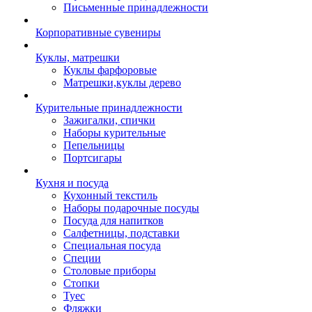
Письменные принадлежности
Корпоративные сувениры
Куклы, матрешки
Куклы фарфоровые
Матрешки,куклы дерево
Курительные принадлежности
Зажигалки, спички
Наборы курительные
Пепельницы
Портсигары
Кухня и посуда
Кухонный текстиль
Наборы подарочные посуды
Посуда для напитков
Салфетницы, подставки
Специальная посуда
Специи
Столовые приборы
Стопки
Туес
Фляжки