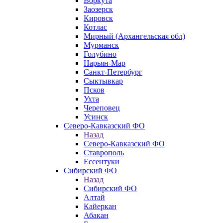
Воркута
Заозерск
Кировск
Котлас
Мирный (Архангельская обл)
Мурманск
Голубино
Нарьян-Мар
Санкт-Петербург
Сыктывкар
Псков
Ухта
Череповец
Усинск
Северо-Кавказский ФО
Назад
Северо-Кавказский ФО
Ставрополь
Ессентуки
Сибирский ФО
Назад
Сибирский ФО
Алтай
Кайеркан
Абакан