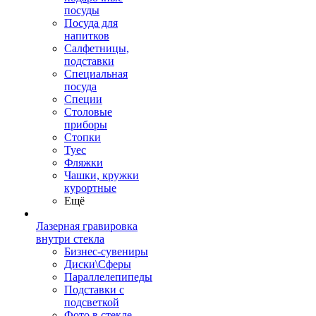
посуды
Посуда для
напитков
Салфетницы,
подставки
Специальная
посуда
Специи
Столовые
приборы
Стопки
Туес
Фляжки
Чашки, кружки
курортные
Ещё
Лазерная гравировка
внутри стекла
Бизнес-сувениры
Диски\Сферы
Параллелепипеды
Подставки с
подсветкой
Фото в стекле