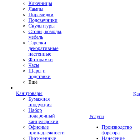
Ключницы
Лампы
Пирамидки
Подсвечники
Скульптуры
Столы, комоды,
мебель
Тарелки
декоративные
настенные
Фоторамки
Часы
Шары и
подставки
Ещё
Канцтовары
Ка
Бумажная
продукция
Набор
подарочный
Услуги
канцелярский
Офисные
Производство
принадлежности
фарфора
Письменные
Нанесение