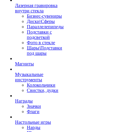
Лазерная гравировка
внутри стекла
Бизнес-сувениры
Диски\Сферы
Параллелепипеды
Подставки с
подсветкой
Фото в стекле
Шары\Подставки
под шары
Магниты
Музыкальные
инструменты
Колокольчики
Свистки, дудки
Награды
Значки
Флаги
Настольные игры
Нарды