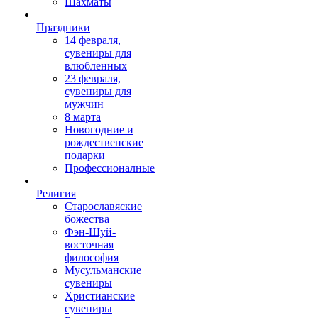
Шахматы
Праздники
14 февраля,
сувениры для
влюбленных
23 февраля,
сувениры для
мужчин
8 марта
Новогодние и
рождественские
подарки
Профессионалные
Религия
Старославяские
божества
Фэн-Шуй-
восточная
философия
Мусульманские
сувениры
Христианские
сувениры