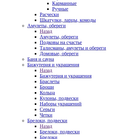
Карманные
Ручные
Расчески
Шкатулки, ларцы, комоды
Амулеты, обереги
Назад
Амулеты, обереги
Подковы на счастье
Талисманы, амулеты и обереги
Домовые, обереги
Баня и сауна
Бижутерия и украшения
Назад
Бижутерия и украшения
Браслеты
Броши
Кольца
Кулоны, подвески
Наборы украшений
Серьги
Четки
Брелоки, подвески
Назад
Брелоки, подвески
Брелоки