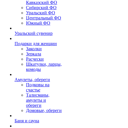
Кавказский ФО
Сибирский ФО
Уральский ФО
Центральный ФО
Южный ФО
Уральский сувенир
Подарки для женщин
Заколки
Зеркала
Расчески
Шкатулки, ларцы,
комоды
Амулеты, обереги
Подковы на
счастье
Талисманы,
амулеты и
обереги
Домовые, обереги
Баня и сауна