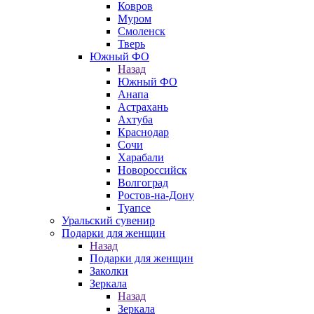
Ковров
Муром
Смоленск
Тверь
Южный ФО
Назад
Южный ФО
Анапа
Астрахань
Ахтуба
Краснодар
Сочи
Харабали
Новороссийск
Волгоград
Ростов-на-Дону
Туапсе
Уральский сувенир
Подарки для женщин
Назад
Подарки для женщин
Заколки
Зеркала
Назад
Зеркала