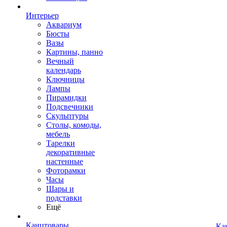
Интерьер
Аквариум
Бюсты
Вазы
Картины, панно
Вечный
календарь
Ключницы
Лампы
Пирамидки
Подсвечники
Скульптуры
Столы, комоды,
мебель
Тарелки
декоративные
настенные
Фоторамки
Часы
Шары и
подставки
Ещё
Канцтовары
Ка