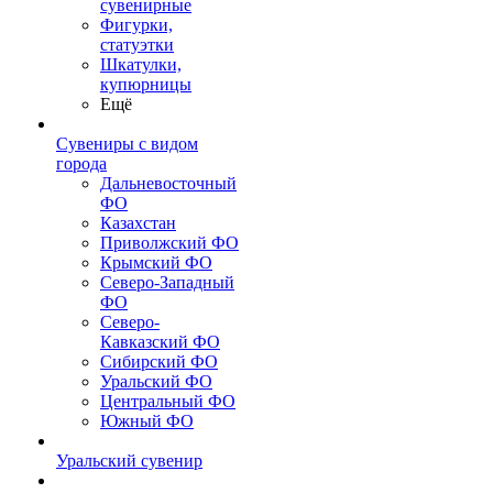
сувенирные
Фигурки,
статуэтки
Шкатулки,
купюрницы
Ещё
Сувениры с видом
города
Дальневосточный
ФО
Казахстан
Приволжский ФО
Крымский ФО
Северо-Западный
ФО
Северо-
Кавказский ФО
Сибирский ФО
Уральский ФО
Центральный ФО
Южный ФО
Уральский сувенир