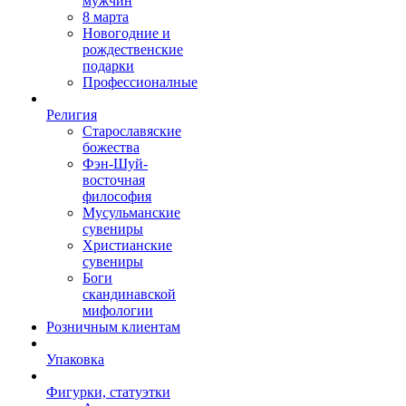
мужчин
8 марта
Новогодние и
рождественские
подарки
Профессионалные
Религия
Старославяские
божества
Фэн-Шуй-
восточная
философия
Мусульманские
сувениры
Христианские
сувениры
Боги
скандинавской
мифологии
Розничным клиентам
Упаковка
Фигурки, статуэтки