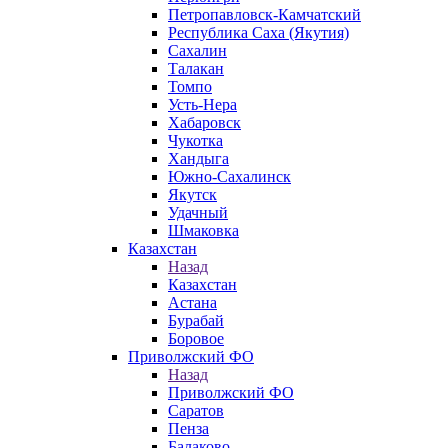
Петропавловск-Камчатский
Республика Саха (Якутия)
Сахалин
Талакан
Томпо
Усть-Нера
Хабаровск
Чукотка
Хандыга
Южно-Сахалинск
Якутск
Удачный
Шмаковка
Казахстан
Назад
Казахстан
Астана
Бурабай
Боровое
Приволжский ФО
Назад
Приволжский ФО
Саратов
Пенза
Балаково