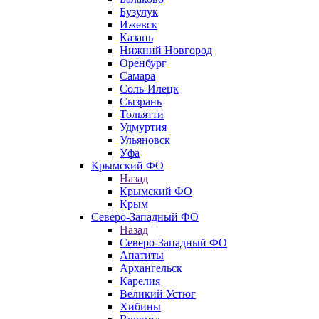
Бузулук
Ижевск
Казань
Нижний Новгород
Оренбург
Самара
Соль-Илецк
Сызрань
Тольятти
Удмуртия
Ульяновск
Уфа
Крымский ФО
Назад
Крымский ФО
Крым
Северо-Западный ФО
Назад
Северо-Западный ФО
Апатиты
Архангельск
Карелия
Великий Устюг
Хибины