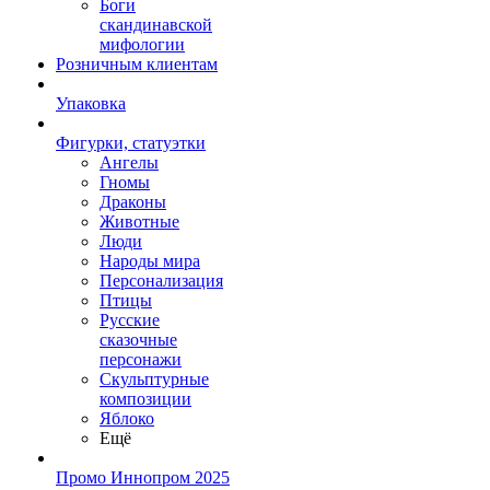
Боги
скандинавской
мифологии
Розничным клиентам
Упаковка
Фигурки, статуэтки
Ангелы
Гномы
Драконы
Животные
Люди
Народы мира
Персонализация
Птицы
Русские
сказочные
персонажи
Скульптурные
композиции
Яблоко
Ещё
Промо Иннопром 2025