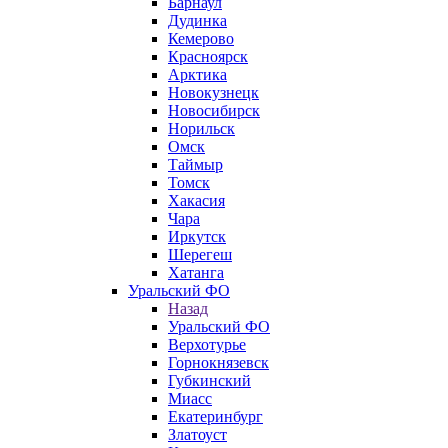
Барнаул
Дудинка
Кемерово
Красноярск
Арктика
Новокузнецк
Новосибирск
Норильск
Омск
Таймыр
Томск
Хакасия
Чара
Иркутск
Шерегеш
Хатанга
Уральский ФО
Назад
Уральский ФО
Верхотурье
Горнокнязевск
Губкинский
Миасс
Екатеринбург
Златоуст