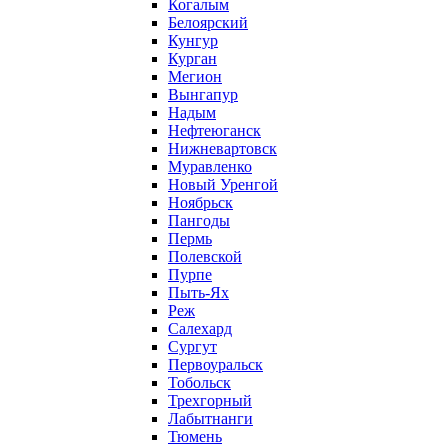
Когалым
Белоярский
Кунгур
Курган
Мегион
Вынгапур
Надым
Нефтеюганск
Нижневартовск
Муравленко
Новый Уренгой
Ноябрьск
Пангоды
Пермь
Полевской
Пурпе
Пыть-Ях
Реж
Салехард
Сургут
Первоуральск
Тобольск
Трехгорный
Лабытнанги
Тюмень