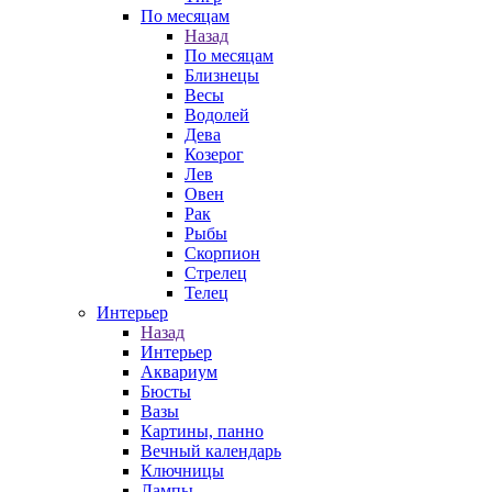
По месяцам
Назад
По месяцам
Близнецы
Весы
Водолей
Дева
Козерог
Лев
Овен
Рак
Рыбы
Скорпион
Стрелец
Телец
Интерьер
Назад
Интерьер
Аквариум
Бюсты
Вазы
Картины, панно
Вечный календарь
Ключницы
Лампы