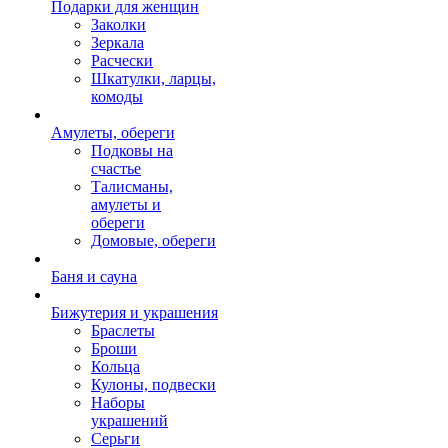
Подарки для женщин
Заколки
Зеркала
Расчески
Шкатулки, ларцы,
комоды
Амулеты, обереги
Подковы на
счастье
Талисманы,
амулеты и
обереги
Домовые, обереги
Баня и сауна
Бижутерия и украшения
Браслеты
Броши
Кольца
Кулоны, подвески
Наборы
украшений
Серьги