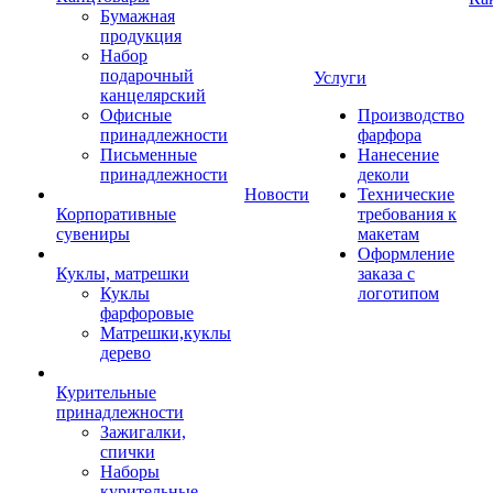
Бумажная
продукция
Набор
подарочный
Услуги
канцелярский
Офисные
Производство
принадлежности
фарфора
Письменные
Нанесение
принадлежности
деколи
Новости
Технические
Корпоративные
требования к
сувениры
макетам
Оформление
Куклы, матрешки
заказа с
Куклы
логотипом
фарфоровые
Матрешки,куклы
дерево
Курительные
принадлежности
Зажигалки,
спички
Наборы
курительные