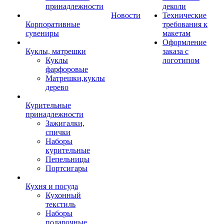
принадлежности
деколи
Новости
Технические
Корпоративные
требования к
сувениры
макетам
Оформление
Куклы, матрешки
заказа с
Куклы
логотипом
фарфоровые
Матрешки,куклы
дерево
Курительные
принадлежности
Зажигалки,
спички
Наборы
курительные
Пепельницы
Портсигары
Кухня и посуда
Кухонный
текстиль
Наборы
подарочные