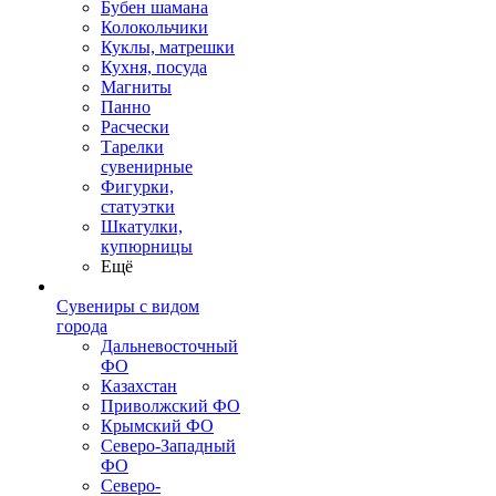
Бубен шамана
Колокольчики
Куклы, матрешки
Кухня, посуда
Магниты
Панно
Расчески
Тарелки
сувенирные
Фигурки,
статуэтки
Шкатулки,
купюрницы
Ещё
Сувениры с видом
города
Дальневосточный
ФО
Казахстан
Приволжский ФО
Крымский ФО
Северо-Западный
ФО
Северо-