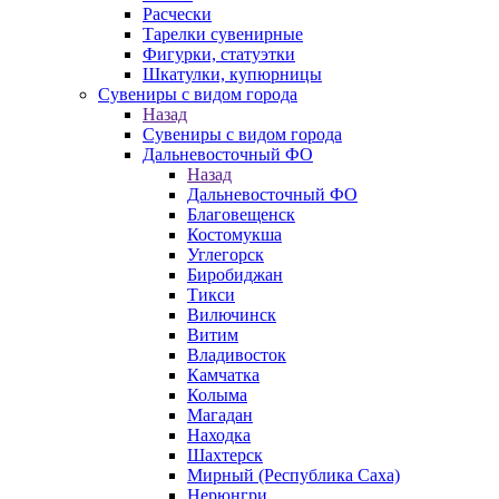
Расчески
Тарелки сувенирные
Фигурки, статуэтки
Шкатулки, купюрницы
Сувениры с видом города
Назад
Сувениры с видом города
Дальневосточный ФО
Назад
Дальневосточный ФО
Благовещенск
Костомукша
Углегорск
Биробиджан
Тикси
Вилючинск
Витим
Владивосток
Камчатка
Колыма
Магадан
Находка
Шахтерск
Мирный (Республика Саха)
Нерюнгри