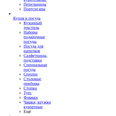
Пепельницы
Портсигары
Кухня и посуда
Кухонный
текстиль
Наборы
подарочные
посуды
Посуда для
напитков
Салфетницы,
подставки
Специальная
посуда
Специи
Столовые
приборы
Стопки
Туес
Фляжки
Чашки, кружки
курортные
Ещё