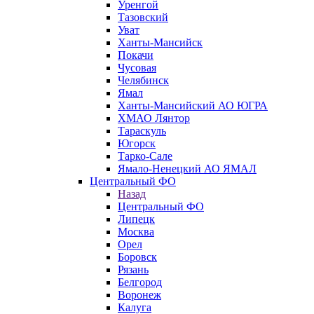
Уренгой
Тазовский
Уват
Ханты-Мансийск
Покачи
Чусовая
Челябинск
Ямал
Ханты-Мансийский АО ЮГРА
ХМАО Лянтор
Тараскуль
Югорск
Тарко-Сале
Ямало-Ненецкий АО ЯМАЛ
Центральный ФО
Назад
Центральный ФО
Липецк
Москва
Орел
Боровск
Рязань
Белгород
Воронеж
Калуга