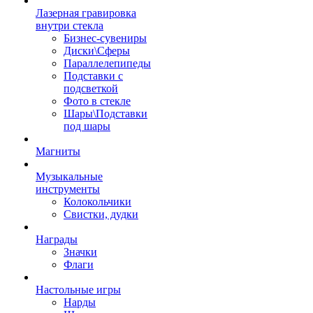
Лазерная гравировка
внутри стекла
Бизнес-сувениры
Диски\Сферы
Параллелепипеды
Подставки с
подсветкой
Фото в стекле
Шары\Подставки
под шары
Магниты
Музыкальные
инструменты
Колокольчики
Свистки, дудки
Награды
Значки
Флаги
Настольные игры
Нарды