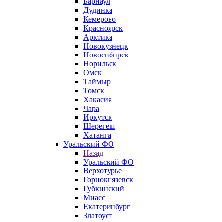
Барнаул
Дудинка
Кемерово
Красноярск
Арктика
Новокузнецк
Новосибирск
Норильск
Омск
Таймыр
Томск
Хакасия
Чара
Иркутск
Шерегеш
Хатанга
Уральский ФО
Назад
Уральский ФО
Верхотурье
Горнокнязевск
Губкинский
Миасс
Екатеринбург
Златоуст