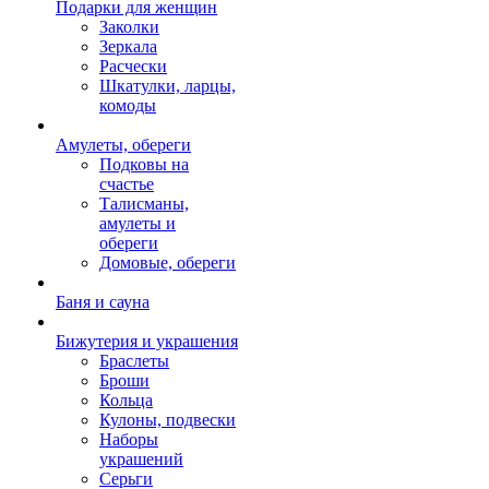
Подарки для женщин
Заколки
Зеркала
Расчески
Шкатулки, ларцы,
комоды
Амулеты, обереги
Подковы на
счастье
Талисманы,
амулеты и
обереги
Домовые, обереги
Баня и сауна
Бижутерия и украшения
Браслеты
Броши
Кольца
Кулоны, подвески
Наборы
украшений
Серьги