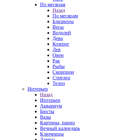
По месяцам
Назад
По месяцам
Близнецы
Весы
Водолей
Дева
Козерог
Лев
Овен
Рак
Рыбы
Скорпион
Стрелец
Телец
Интерьер
Назад
Интерьер
Аквариум
Бюсты
Вазы
Картины, панно
Вечный календарь
Ключницы
Лампы