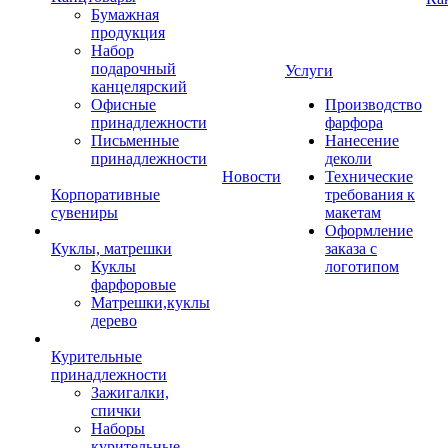
Бумажная
продукция
Набор
подарочный
Услуги
канцелярский
Офисные
Производство
принадлежности
фарфора
Письменные
Нанесение
принадлежности
деколи
Новости
Технические
Корпоративные
требования к
сувениры
макетам
Оформление
Куклы, матрешки
заказа с
Куклы
логотипом
фарфоровые
Матрешки,куклы
дерево
Курительные
принадлежности
Зажигалки,
спички
Наборы
курительные