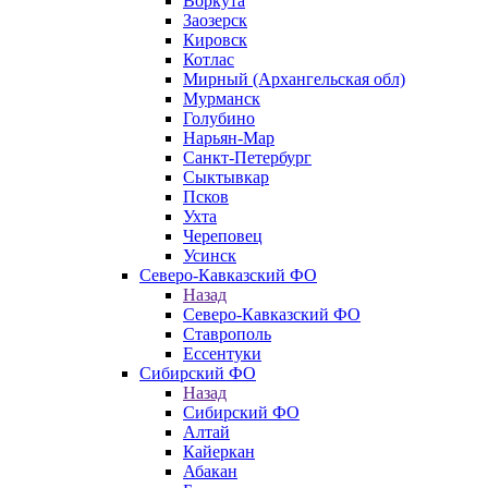
Воркута
Заозерск
Кировск
Котлас
Мирный (Архангельская обл)
Мурманск
Голубино
Нарьян-Мар
Санкт-Петербург
Сыктывкар
Псков
Ухта
Череповец
Усинск
Северо-Кавказский ФО
Назад
Северо-Кавказский ФО
Ставрополь
Ессентуки
Сибирский ФО
Назад
Сибирский ФО
Алтай
Кайеркан
Абакан