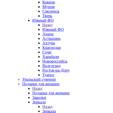
Ковров
Муром
Смоленск
Тверь
Южный ФО
Назад
Южный ФО
Анапа
Астрахань
Ахтуба
Краснодар
Сочи
Харабали
Новороссийск
Волгоград
Ростов-на-Дону
Туапсе
Уральский сувенир
Подарки для женщин
Назад
Подарки для женщин
Заколки
Зеркала
Назад
Зеркала