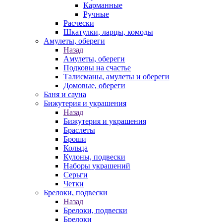
Карманные
Ручные
Расчески
Шкатулки, ларцы, комоды
Амулеты, обереги
Назад
Амулеты, обереги
Подковы на счастье
Талисманы, амулеты и обереги
Домовые, обереги
Баня и сауна
Бижутерия и украшения
Назад
Бижутерия и украшения
Браслеты
Броши
Кольца
Кулоны, подвески
Наборы украшений
Серьги
Четки
Брелоки, подвески
Назад
Брелоки, подвески
Брелоки