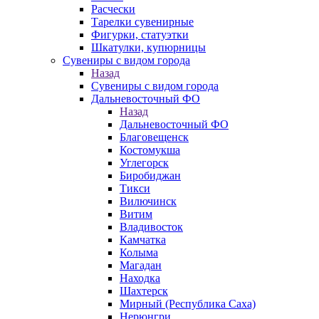
Расчески
Тарелки сувенирные
Фигурки, статуэтки
Шкатулки, купюрницы
Сувениры с видом города
Назад
Сувениры с видом города
Дальневосточный ФО
Назад
Дальневосточный ФО
Благовещенск
Костомукша
Углегорск
Биробиджан
Тикси
Вилючинск
Витим
Владивосток
Камчатка
Колыма
Магадан
Находка
Шахтерск
Мирный (Республика Саха)
Нерюнгри