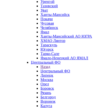
Уренгой
Тазовский
Уват
Ханты-Мансийск
Покачи
Чусовая
Челябинск
Ямал
Ханты-Мансийский АО ЮГРА
ХМАО Лянтор
Тараскуль
Югорск
Тарко-Сале
Ямало-Ненецкий АО ЯМАЛ
Центральный ФО
Назад
Центральный ФО
Липецк
Москва
Орел
Боровск
Рязань
Белгород
Воронеж
Калуга