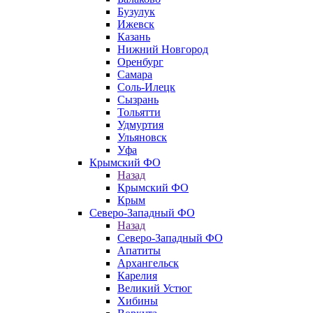
Бузулук
Ижевск
Казань
Нижний Новгород
Оренбург
Самара
Соль-Илецк
Сызрань
Тольятти
Удмуртия
Ульяновск
Уфа
Крымский ФО
Назад
Крымский ФО
Крым
Северо-Западный ФО
Назад
Северо-Западный ФО
Апатиты
Архангельск
Карелия
Великий Устюг
Хибины