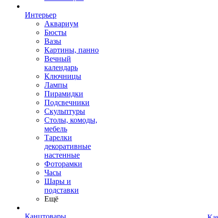
Интерьер
Аквариум
Бюсты
Вазы
Картины, панно
Вечный
календарь
Ключницы
Лампы
Пирамидки
Подсвечники
Скульптуры
Столы, комоды,
мебель
Тарелки
декоративные
настенные
Фоторамки
Часы
Шары и
подставки
Ещё
Канцтовары
Ка