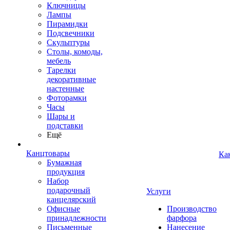
Ключницы
Лампы
Пирамидки
Подсвечники
Скульптуры
Столы, комоды,
мебель
Тарелки
декоративные
настенные
Фоторамки
Часы
Шары и
подставки
Ещё
Канцтовары
Ка
Бумажная
продукция
Набор
подарочный
Услуги
канцелярский
Офисные
Производство
принадлежности
фарфора
Письменные
Нанесение