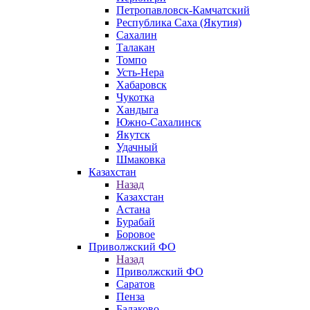
Петропавловск-Камчатский
Республика Саха (Якутия)
Сахалин
Талакан
Томпо
Усть-Нера
Хабаровск
Чукотка
Хандыга
Южно-Сахалинск
Якутск
Удачный
Шмаковка
Казахстан
Назад
Казахстан
Астана
Бурабай
Боровое
Приволжский ФО
Назад
Приволжский ФО
Саратов
Пенза
Балаково