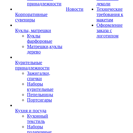
принадлежности
деколи
Новости
Технические
Корпоративные
требования к
сувениры
макетам
Оформление
Куклы, матрешки
заказа с
Куклы
логотипом
фарфоровые
Матрешки,куклы
дерево
Курительные
принадлежности
Зажигалки,
спички
Наборы
курительные
Пепельницы
Портсигары
Кухня и посуда
Кухонный
текстиль
Наборы
подарочные