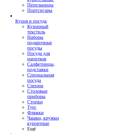
Пепельницы
Портсигары
Кухня и посуда
Кухонный
текстиль
Наборы
подарочные
посуды
Посуда для
напитков
Салфетницы,
подставки
Специальная
посуда
Специи
Столовые
приборы
Стопки
Туес
Фляжки
Чашки, кружки
курортные
Ещё