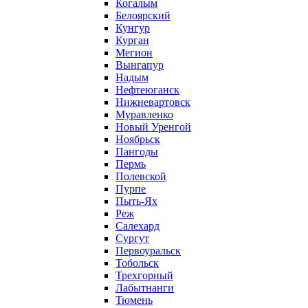
Когалым
Белоярский
Кунгур
Курган
Мегион
Вынгапур
Надым
Нефтеюганск
Нижневартовск
Муравленко
Новый Уренгой
Ноябрьск
Пангоды
Пермь
Полевской
Пурпе
Пыть-Ях
Реж
Салехард
Сургут
Первоуральск
Тобольск
Трехгорный
Лабытнанги
Тюмень