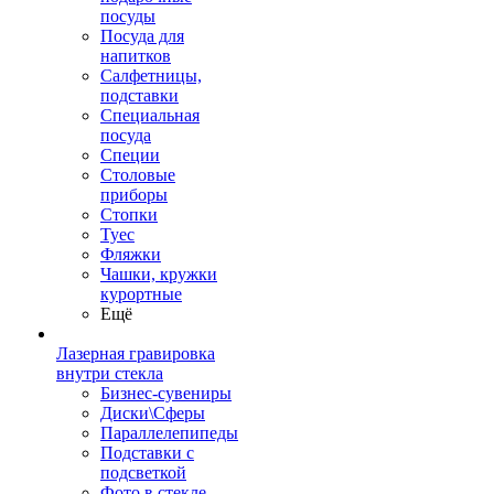
посуды
Посуда для
напитков
Салфетницы,
подставки
Специальная
посуда
Специи
Столовые
приборы
Стопки
Туес
Фляжки
Чашки, кружки
курортные
Ещё
Лазерная гравировка
внутри стекла
Бизнес-сувениры
Диски\Сферы
Параллелепипеды
Подставки с
подсветкой
Фото в стекле