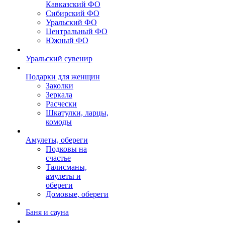
Кавказский ФО
Сибирский ФО
Уральский ФО
Центральный ФО
Южный ФО
Уральский сувенир
Подарки для женщин
Заколки
Зеркала
Расчески
Шкатулки, ларцы,
комоды
Амулеты, обереги
Подковы на
счастье
Талисманы,
амулеты и
обереги
Домовые, обереги
Баня и сауна