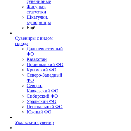
сувенирные
Фигурки,
статуэтки
Шкатулки,
купюрницы
Ещё
Сувениры с видом
города
Дальневосточный
ФО
Казахстан
Приволжский ФО
Крымский ФО
Северо-Западный
ФО
Северо-
Кавказский ФО
Сибирский ФО
Уральский ФО
Центральный ФО
Южный ФО
Уральский сувенир