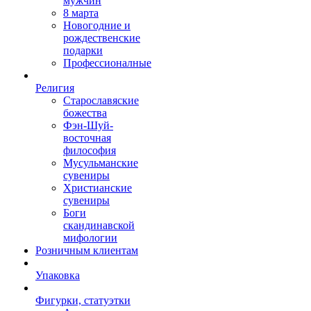
мужчин
8 марта
Новогодние и
рождественские
подарки
Профессионалные
Религия
Старославяские
божества
Фэн-Шуй-
восточная
философия
Мусульманские
сувениры
Христианские
сувениры
Боги
скандинавской
мифологии
Розничным клиентам
Упаковка
Фигурки, статуэтки