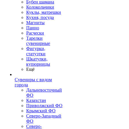
Бубен шамана
Колокольчики
Куклы, матрешки
Кухня, посуда
Магниты
Панно
Расчески
Тарелки
сувенирные
Фигурки,
статуэтки
Шкатулки,
купюрницы
Ещё
Сувениры с видом
города
Дальневосточный
ФО
Казахстан
Приволжский ФО
Крымский ФО
Северо-Западный
ФО
Северо-