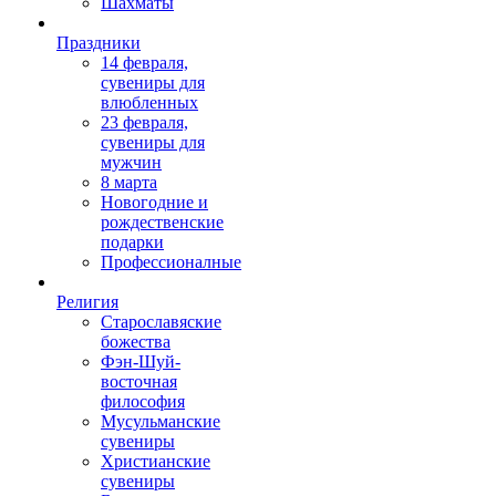
Шахматы
Праздники
14 февраля,
сувениры для
влюбленных
23 февраля,
сувениры для
мужчин
8 марта
Новогодние и
рождественские
подарки
Профессионалные
Религия
Старославяские
божества
Фэн-Шуй-
восточная
философия
Мусульманские
сувениры
Христианские
сувениры