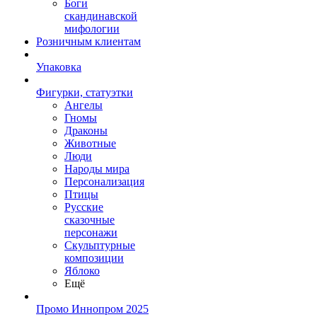
Боги
скандинавской
мифологии
Розничным клиентам
Упаковка
Фигурки, статуэтки
Ангелы
Гномы
Драконы
Животные
Люди
Народы мира
Персонализация
Птицы
Русские
сказочные
персонажи
Скульптурные
композиции
Яблоко
Ещё
Промо Иннопром 2025