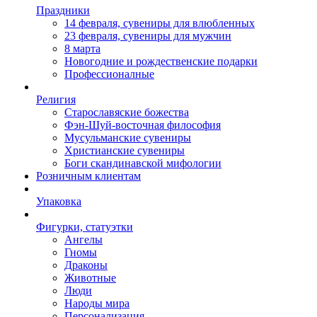
Праздники
14 февраля, сувениры для влюбленных
23 февраля, сувениры для мужчин
8 марта
Новогодние и рождественские подарки
Профессионалные
Религия
Старославяские божества
Фэн-Шуй-восточная философия
Мусульманские сувениры
Христианские сувениры
Боги скандинавской мифологии
Розничным клиентам
Упаковка
Фигурки, статуэтки
Ангелы
Гномы
Драконы
Животные
Люди
Народы мира
Персонализация