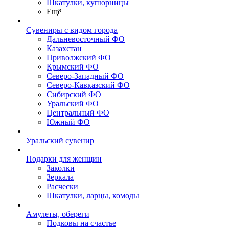
Шкатулки, купюрницы
Ещё
Сувениры с видом города
Дальневосточный ФО
Казахстан
Приволжский ФО
Крымский ФО
Северо-Западный ФО
Северо-Кавказский ФО
Сибирский ФО
Уральский ФО
Центральный ФО
Южный ФО
Уральский сувенир
Подарки для женщин
Заколки
Зеркала
Расчески
Шкатулки, ларцы, комоды
Амулеты, обереги
Подковы на счастье