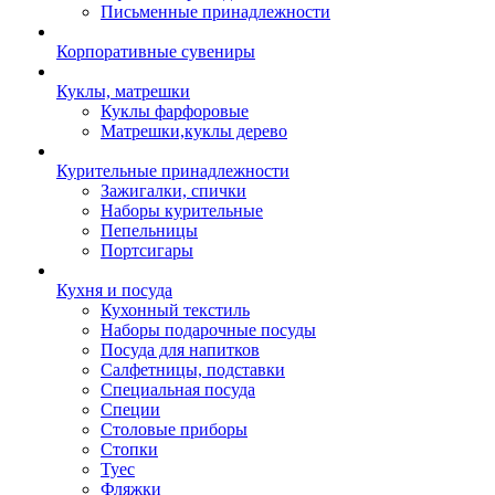
Письменные принадлежности
Корпоративные сувениры
Куклы, матрешки
Куклы фарфоровые
Матрешки,куклы дерево
Курительные принадлежности
Зажигалки, спички
Наборы курительные
Пепельницы
Портсигары
Кухня и посуда
Кухонный текстиль
Наборы подарочные посуды
Посуда для напитков
Салфетницы, подставки
Специальная посуда
Специи
Столовые приборы
Стопки
Туес
Фляжки