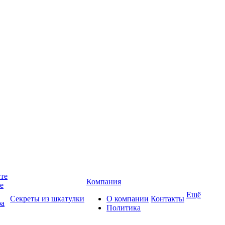
йте
Компания
те
Ещё
Секреты из шкатулки
О компании
Контакты
ра
Политика