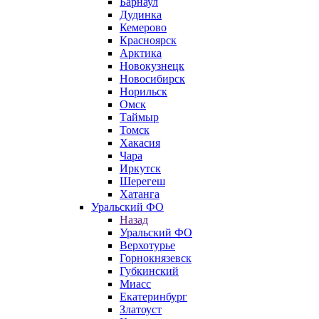
Барнаул
Дудинка
Кемерово
Красноярск
Арктика
Новокузнецк
Новосибирск
Норильск
Омск
Таймыр
Томск
Хакасия
Чара
Иркутск
Шерегеш
Хатанга
Уральский ФО
Назад
Уральский ФО
Верхотурье
Горнокнязевск
Губкинский
Миасс
Екатеринбург
Златоуст