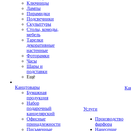
Ключницы
Лампы
Пирамидки
Подсвечники
Скульптуры
Столы, комоды,
мебель
Тарелки
декоративные
настенные
Фоторамки
Часы
Шары и
подставки
Ещё
Канцтовары
Ка
Бумажная
продукция
Набор
подарочный
Услуги
канцелярский
Офисные
Производство
принадлежности
фарфора
Письменные
Нанесение