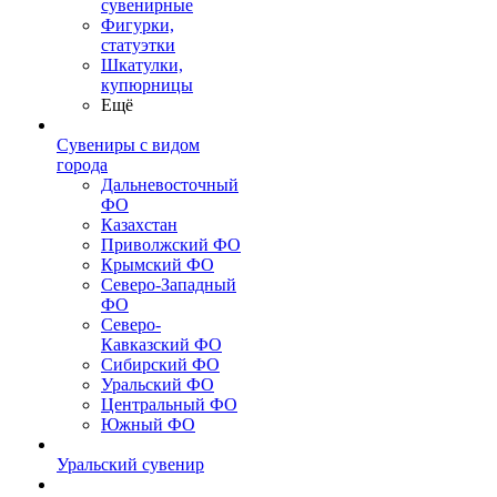
сувенирные
Фигурки,
статуэтки
Шкатулки,
купюрницы
Ещё
Сувениры с видом
города
Дальневосточный
ФО
Казахстан
Приволжский ФО
Крымский ФО
Северо-Западный
ФО
Северо-
Кавказский ФО
Сибирский ФО
Уральский ФО
Центральный ФО
Южный ФО
Уральский сувенир