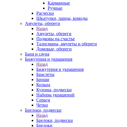
Карманные
Ручные
Расчески
Шкатулки, ларцы, комоды
Амулеты, обереги
Назад
Амулеты, обереги
Подковы на счастье
Талисманы, амулеты и обереги
Домовые, обереги
Баня и сауна
Бижутерия и украшения
Назад
Бижутерия и украшения
Браслеты
Броши
Кольца
Кулоны, подвески
Наборы украшений
Серьги
Четки
Брелоки, подвески
Назад
Брелоки, подвески
Брелоки