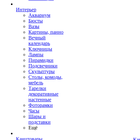
Интерьер
Аквариум
Бюсты
Вазы
Картины, панно
Вечный
календарь
Ключницы
Лампы
Пирамидки
Подсвечники
Скульптуры
Столы, комоды,
мебель
Тарелки
декоративные
настенные
Фоторамки
Часы
Шары и
подставки
Ещё
Канцтовары
Ка