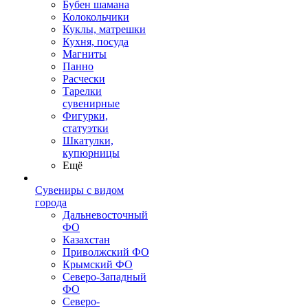
Бубен шамана
Колокольчики
Куклы, матрешки
Кухня, посуда
Магниты
Панно
Расчески
Тарелки
сувенирные
Фигурки,
статуэтки
Шкатулки,
купюрницы
Ещё
Сувениры с видом
города
Дальневосточный
ФО
Казахстан
Приволжский ФО
Крымский ФО
Северо-Западный
ФО
Северо-