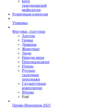
Боги
скандинавской
мифологии
Розничным клиентам
Упаковка
Фигурки, статуэтки
Ангелы
Гномы
Драконы
Животные
Люди
Народы мира
Персонализация
Птицы
Русские
сказочные
персонажи
Скульптурные
композиции
Яблоко
Ещё
Промо Иннопром 2025