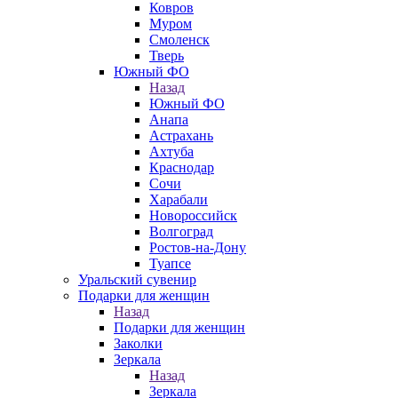
Ковров
Муром
Смоленск
Тверь
Южный ФО
Назад
Южный ФО
Анапа
Астрахань
Ахтуба
Краснодар
Сочи
Харабали
Новороссийск
Волгоград
Ростов-на-Дону
Туапсе
Уральский сувенир
Подарки для женщин
Назад
Подарки для женщин
Заколки
Зеркала
Назад
Зеркала