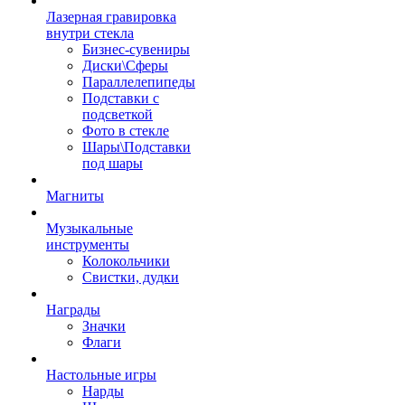
Лазерная гравировка
внутри стекла
Бизнес-сувениры
Диски\Сферы
Параллелепипеды
Подставки с
подсветкой
Фото в стекле
Шары\Подставки
под шары
Магниты
Музыкальные
инструменты
Колокольчики
Свистки, дудки
Награды
Значки
Флаги
Настольные игры
Нарды