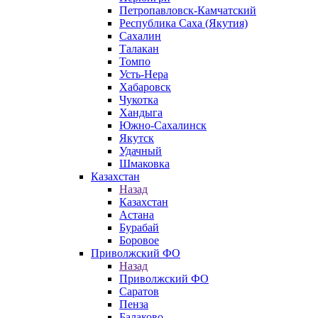
Петропавловск-Камчатский
Республика Саха (Якутия)
Сахалин
Талакан
Томпо
Усть-Нера
Хабаровск
Чукотка
Хандыга
Южно-Сахалинск
Якутск
Удачный
Шмаковка
Казахстан
Назад
Казахстан
Астана
Бурабай
Боровое
Приволжский ФО
Назад
Приволжский ФО
Саратов
Пенза
Балаково