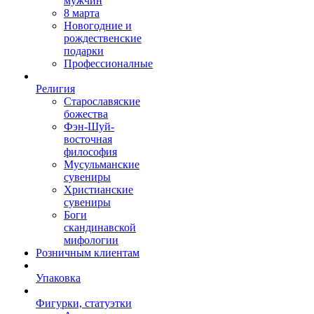
мужчин
8 марта
Новогодние и
рождественские
подарки
Профессионалные
Религия
Старославяские
божества
Фэн-Шуй-
восточная
философия
Мусульманские
сувениры
Христианские
сувениры
Боги
скандинавской
мифологии
Розничным клиентам
Упаковка
Фигурки, статуэтки