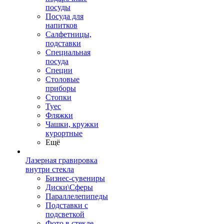
посуды
Посуда для
напитков
Салфетницы,
подставки
Специальная
посуда
Специи
Столовые
приборы
Стопки
Туес
Фляжки
Чашки, кружки
курортные
Ещё
Лазерная гравировка
внутри стекла
Бизнес-сувениры
Диски\Сферы
Параллелепипеды
Подставки с
подсветкой
Фото в стекле