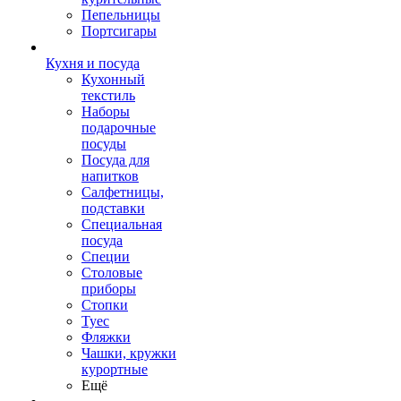
Пепельницы
Портсигары
Кухня и посуда
Кухонный
текстиль
Наборы
подарочные
посуды
Посуда для
напитков
Салфетницы,
подставки
Специальная
посуда
Специи
Столовые
приборы
Стопки
Туес
Фляжки
Чашки, кружки
курортные
Ещё