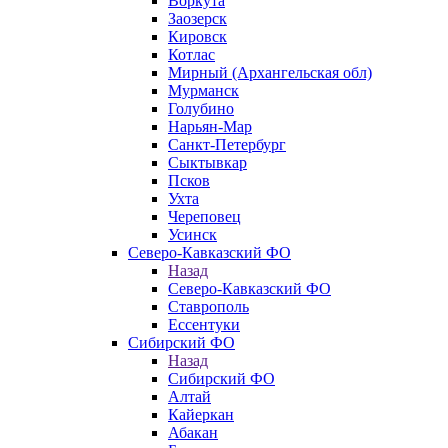
Воркута
Заозерск
Кировск
Котлас
Мирный (Архангельская обл)
Мурманск
Голубино
Нарьян-Мар
Санкт-Петербург
Сыктывкар
Псков
Ухта
Череповец
Усинск
Северо-Кавказский ФО
Назад
Северо-Кавказский ФО
Ставрополь
Ессентуки
Сибирский ФО
Назад
Сибирский ФО
Алтай
Кайеркан
Абакан