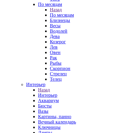
По месяцам
Назад
По месяцам
Близнецы
Весы
Водолей
Дева
Козерог
Лев
Овен
Рак
Рыбы
Скорпион
Стрелец
Телец
Интерьер
Назад
Интерьер
Аквариум
Бюсты
Вазы
Картины, панно
Вечный календарь
Ключницы
Лампы