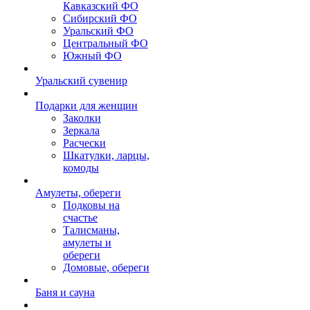
Кавказский ФО
Сибирский ФО
Уральский ФО
Центральный ФО
Южный ФО
Уральский сувенир
Подарки для женщин
Заколки
Зеркала
Расчески
Шкатулки, ларцы,
комоды
Амулеты, обереги
Подковы на
счастье
Талисманы,
амулеты и
обереги
Домовые, обереги
Баня и сауна