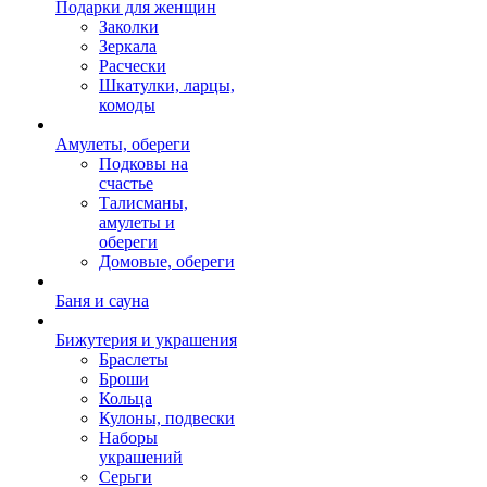
Подарки для женщин
Заколки
Зеркала
Расчески
Шкатулки, ларцы,
комоды
Амулеты, обереги
Подковы на
счастье
Талисманы,
амулеты и
обереги
Домовые, обереги
Баня и сауна
Бижутерия и украшения
Браслеты
Броши
Кольца
Кулоны, подвески
Наборы
украшений
Серьги