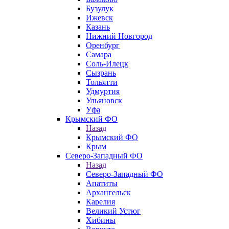
Бузулук
Ижевск
Казань
Нижний Новгород
Оренбург
Самара
Соль-Илецк
Сызрань
Тольятти
Удмуртия
Ульяновск
Уфа
Крымский ФО
Назад
Крымский ФО
Крым
Северо-Западный ФО
Назад
Северо-Западный ФО
Апатиты
Архангельск
Карелия
Великий Устюг
Хибины