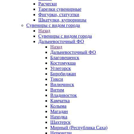
Расчески
Тарелки сувенирные
Фигурки, статуэтки
Шкатулки, купюрницы
Сувениры с видом города
Назад
Сувениры с видом города
Дальневосточный ФО
Назад
Дальневосточный ФО
Благовещенск
Костомукша
Углегорск
Биробиджан
Тикси
Вилючинск
Витим
Владивосток
Камчатка
Колыма
Магадан
Находка
Шахтерск
Мирный (Республика Саха)
Нерюнгри