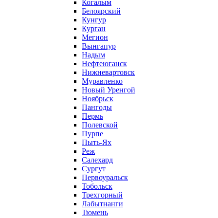
Когалым
Белоярский
Кунгур
Курган
Мегион
Вынгапур
Надым
Нефтеюганск
Нижневартовск
Муравленко
Новый Уренгой
Ноябрьск
Пангоды
Пермь
Полевской
Пурпе
Пыть-Ях
Реж
Салехард
Сургут
Первоуральск
Тобольск
Трехгорный
Лабытнанги
Тюмень