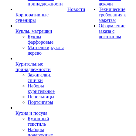
принадлежности
деколи
Новости
Технические
Корпоративные
требования к
сувениры
макетам
Оформление
Куклы, матрешки
заказа с
Куклы
логотипом
фарфоровые
Матрешки,куклы
дерево
Курительные
принадлежности
Зажигалки,
спички
Наборы
курительные
Пепельницы
Портсигары
Кухня и посуда
Кухонный
текстиль
Наборы
подарочные