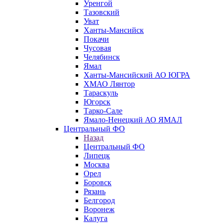
Уренгой
Тазовский
Уват
Ханты-Мансийск
Покачи
Чусовая
Челябинск
Ямал
Ханты-Мансийский АО ЮГРА
ХМАО Лянтор
Тараскуль
Югорск
Тарко-Сале
Ямало-Ненецкий АО ЯМАЛ
Центральный ФО
Назад
Центральный ФО
Липецк
Москва
Орел
Боровск
Рязань
Белгород
Воронеж
Калуга