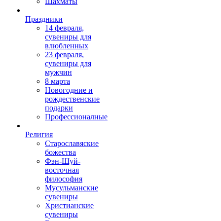
Шахматы
Праздники
14 февраля,
сувениры для
влюбленных
23 февраля,
сувениры для
мужчин
8 марта
Новогодние и
рождественские
подарки
Профессионалные
Религия
Старославяские
божества
Фэн-Шуй-
восточная
философия
Мусульманские
сувениры
Христианские
сувениры