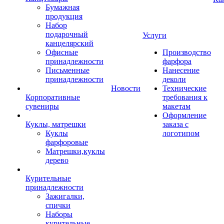
Бумажная
продукция
Набор
подарочный
Услуги
канцелярский
Офисные
Производство
принадлежности
фарфора
Письменные
Нанесение
принадлежности
деколи
Новости
Технические
Корпоративные
требования к
сувениры
макетам
Оформление
Куклы, матрешки
заказа с
Куклы
логотипом
фарфоровые
Матрешки,куклы
дерево
Курительные
принадлежности
Зажигалки,
спички
Наборы
курительные