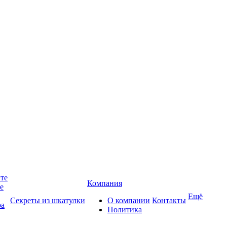
йте
Компания
те
Ещё
Секреты из шкатулки
О компании
Контакты
ра
Политика