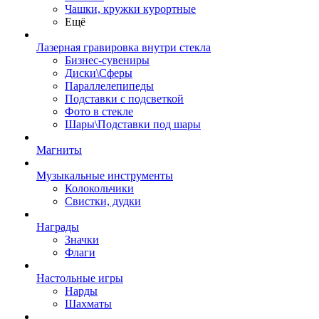
Чашки, кружки курортные
Ещё
Лазерная гравировка внутри стекла
Бизнес-сувениры
Диски\Сферы
Параллелепипеды
Подставки с подсветкой
Фото в стекле
Шары\Подставки под шары
Магниты
Музыкальные инструменты
Колокольчики
Свистки, дудки
Награды
Значки
Флаги
Настольные игры
Нарды
Шахматы