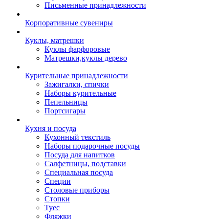
Письменные принадлежности
Корпоративные сувениры
Куклы, матрешки
Куклы фарфоровые
Матрешки,куклы дерево
Курительные принадлежности
Зажигалки, спички
Наборы курительные
Пепельницы
Портсигары
Кухня и посуда
Кухонный текстиль
Наборы подарочные посуды
Посуда для напитков
Салфетницы, подставки
Специальная посуда
Специи
Столовые приборы
Стопки
Туес
Фляжки