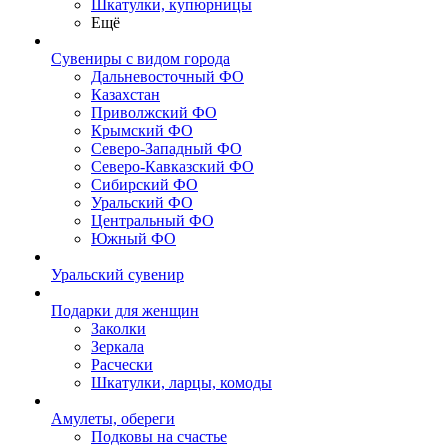
Шкатулки, купюрницы
Ещё
Сувениры с видом города
Дальневосточный ФО
Казахстан
Приволжский ФО
Крымский ФО
Северо-Западный ФО
Северо-Кавказский ФО
Сибирский ФО
Уральский ФО
Центральный ФО
Южный ФО
Уральский сувенир
Подарки для женщин
Заколки
Зеркала
Расчески
Шкатулки, ларцы, комоды
Амулеты, обереги
Подковы на счастье