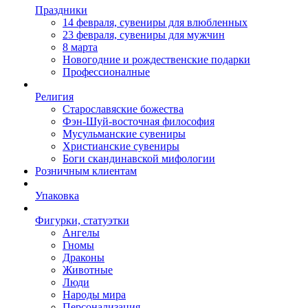
Праздники
14 февраля, сувениры для влюбленных
23 февраля, сувениры для мужчин
8 марта
Новогодние и рождественские подарки
Профессионалные
Религия
Старославяские божества
Фэн-Шуй-восточная философия
Мусульманские сувениры
Христианские сувениры
Боги скандинавской мифологии
Розничным клиентам
Упаковка
Фигурки, статуэтки
Ангелы
Гномы
Драконы
Животные
Люди
Народы мира
Персонализация