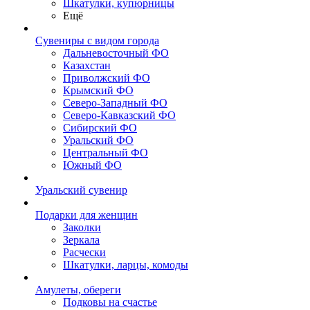
Шкатулки, купюрницы
Ещё
Сувениры с видом города
Дальневосточный ФО
Казахстан
Приволжский ФО
Крымский ФО
Северо-Западный ФО
Северо-Кавказский ФО
Сибирский ФО
Уральский ФО
Центральный ФО
Южный ФО
Уральский сувенир
Подарки для женщин
Заколки
Зеркала
Расчески
Шкатулки, ларцы, комоды
Амулеты, обереги
Подковы на счастье