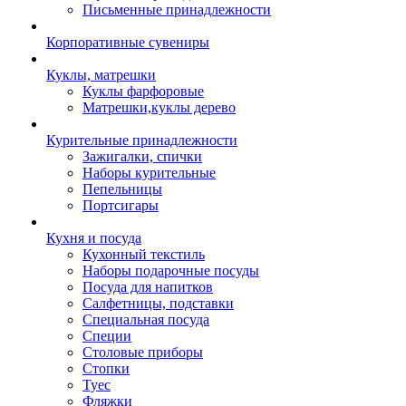
Письменные принадлежности
Корпоративные сувениры
Куклы, матрешки
Куклы фарфоровые
Матрешки,куклы дерево
Курительные принадлежности
Зажигалки, спички
Наборы курительные
Пепельницы
Портсигары
Кухня и посуда
Кухонный текстиль
Наборы подарочные посуды
Посуда для напитков
Салфетницы, подставки
Специальная посуда
Специи
Столовые приборы
Стопки
Туес
Фляжки