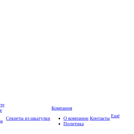
йте
Компания
те
Ещё
Секреты из шкатулки
О компании
Контакты
ра
Политика