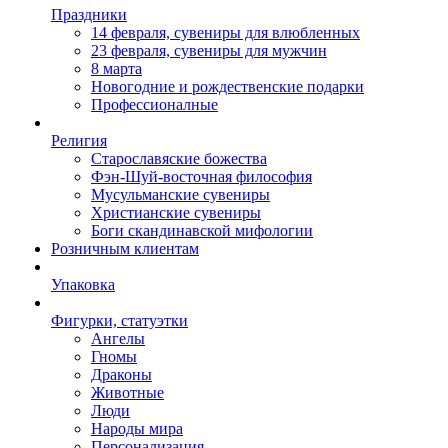
Праздники
14 февраля, сувениры для влюбленных
23 февраля, сувениры для мужчин
8 марта
Новогодние и рождественские подарки
Профессионалные
Религия
Старославяские божества
Фэн-Шуй-восточная философия
Мусульманские сувениры
Христианские сувениры
Боги скандинавской мифологии
Розничным клиентам
Упаковка
Фигурки, статуэтки
Ангелы
Гномы
Драконы
Животные
Люди
Народы мира
Персонализация