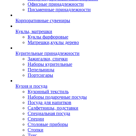
Офисные принадлежности
Письменные принадлежности
Корпоративные сувениры
Куклы, матрешки
Куклы фарфоровые
Матрешки,куклы дерево
Курительные принадлежности
Зажигалки, спички
Наборы курительные
Пепельницы
Портсигары
Кухня и посуда
Кухонный текстиль
Наборы подарочные посуды
Посуда для напитков
Салфетницы, подставки
Специальная посуда
Специи
Столовые приборы
Стопки
Туес