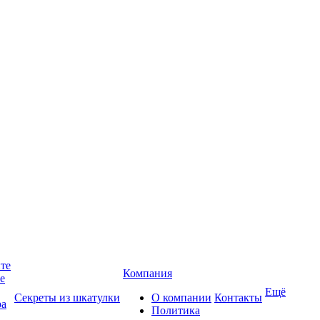
йте
Компания
те
Ещё
Секреты из шкатулки
О компании
Контакты
ра
Политика