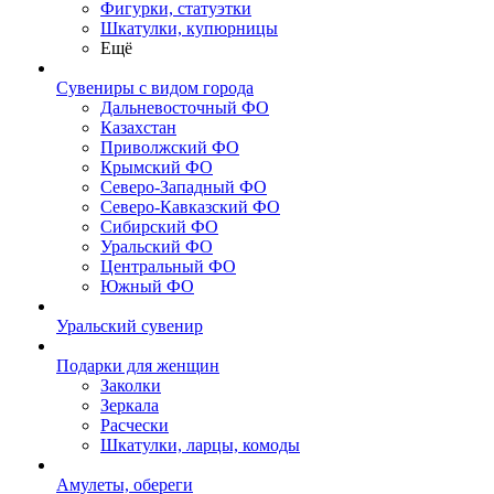
Фигурки, статуэтки
Шкатулки, купюрницы
Ещё
Сувениры с видом города
Дальневосточный ФО
Казахстан
Приволжский ФО
Крымский ФО
Северо-Западный ФО
Северо-Кавказский ФО
Сибирский ФО
Уральский ФО
Центральный ФО
Южный ФО
Уральский сувенир
Подарки для женщин
Заколки
Зеркала
Расчески
Шкатулки, ларцы, комоды
Амулеты, обереги