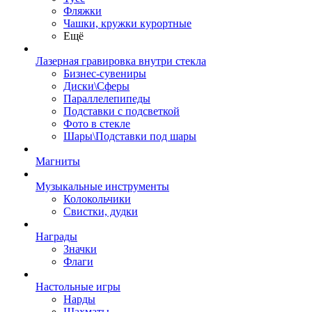
Фляжки
Чашки, кружки курортные
Ещё
Лазерная гравировка внутри стекла
Бизнес-сувениры
Диски\Сферы
Параллелепипеды
Подставки с подсветкой
Фото в стекле
Шары\Подставки под шары
Магниты
Музыкальные инструменты
Колокольчики
Свистки, дудки
Награды
Значки
Флаги
Настольные игры
Нарды
Шахматы