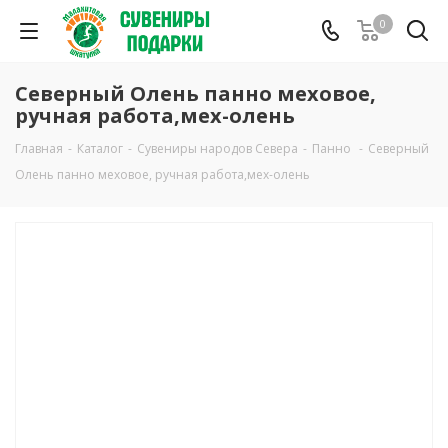
0
Северный Олень панно меховое,
ручная работа,мех-олень
Главная
-
Каталог
-
Сувениры народов Севера
-
Панно
-
Северный
Олень панно меховое, ручная работа,мех-олень