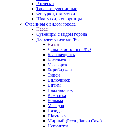
Расчески
Тарелки сувенирные
Фигурки, статуэтки
Шкатулки, купюрницы
Сувениры с видом города
Назад
Сувениры с видом города
Дальневосточный ФО
Назад
Дальневосточный ФО
Благовещенск
Костомукша
Углегорск
Биробиджан
Тикси
Вилючинск
Витим
Владивосток
Камчатка
Колыма
Магадан
Находка
Шахтерск
Мирный (Республика Саха)
Нерюнгри