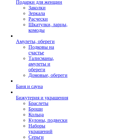
Подарки для женщин
Заколки
Зеркала
Расчески
Шкатулки, ларцы,
комоды
Амулеты, обереги
Подковы на
счастье
Талисманы,
амулеты и
обереги
Домовые, обереги
Баня и сауна
Бижутерия и украшения
Браслеты
Броши
Кольца
Кулоны, подвески
Наборы
украшений
Серьги