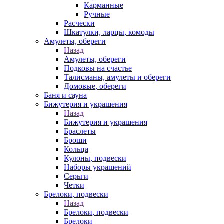
Карманные
Ручные
Расчески
Шкатулки, ларцы, комоды
Амулеты, обереги
Назад
Амулеты, обереги
Подковы на счастье
Талисманы, амулеты и обереги
Домовые, обереги
Баня и сауна
Бижутерия и украшения
Назад
Бижутерия и украшения
Браслеты
Броши
Кольца
Кулоны, подвески
Наборы украшений
Серьги
Четки
Брелоки, подвески
Назад
Брелоки, подвески
Брелоки