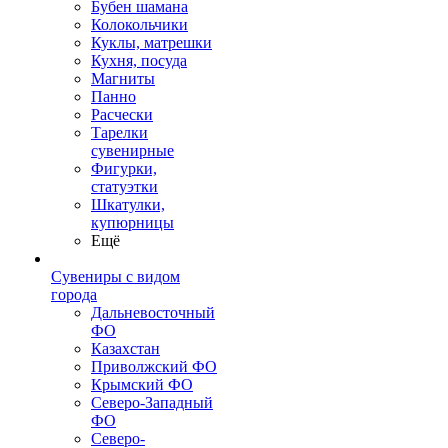
Бубен шамана
Колокольчики
Куклы, матрешки
Кухня, посуда
Магниты
Панно
Расчески
Тарелки
сувенирные
Фигурки,
статуэтки
Шкатулки,
купюрницы
Ещё
Сувениры с видом
города
Дальневосточный
ФО
Казахстан
Приволжский ФО
Крымский ФО
Северо-Западный
ФО
Северо-