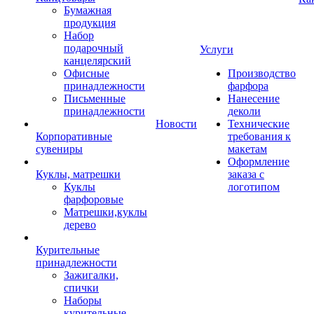
Бумажная
продукция
Набор
подарочный
Услуги
канцелярский
Офисные
Производство
принадлежности
фарфора
Письменные
Нанесение
принадлежности
деколи
Новости
Технические
Корпоративные
требования к
сувениры
макетам
Оформление
Куклы, матрешки
заказа с
Куклы
логотипом
фарфоровые
Матрешки,куклы
дерево
Курительные
принадлежности
Зажигалки,
спички
Наборы
курительные