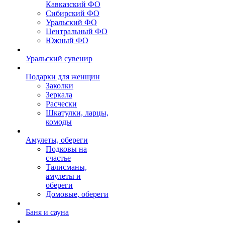
Кавказский ФО
Сибирский ФО
Уральский ФО
Центральный ФО
Южный ФО
Уральский сувенир
Подарки для женщин
Заколки
Зеркала
Расчески
Шкатулки, ларцы,
комоды
Амулеты, обереги
Подковы на
счастье
Талисманы,
амулеты и
обереги
Домовые, обереги
Баня и сауна