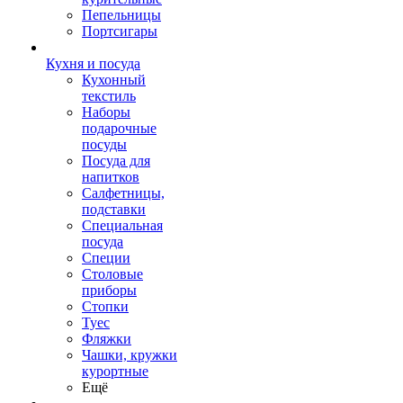
Пепельницы
Портсигары
Кухня и посуда
Кухонный
текстиль
Наборы
подарочные
посуды
Посуда для
напитков
Салфетницы,
подставки
Специальная
посуда
Специи
Столовые
приборы
Стопки
Туес
Фляжки
Чашки, кружки
курортные
Ещё