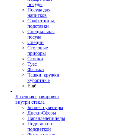
посуды
Посуда для
напитков
Салфетницы,
подставки
Специальная
посуда
Специи
Столовые
приборы
Стопки
Туес
Фляжки
Чашки, кружки
курортные
Ещё
Лазерная гравировка
внутри стекла
Бизнес-сувениры
Диски\Сферы
Параллелепипеды
Подставки с
подсветкой
Фото в стекле