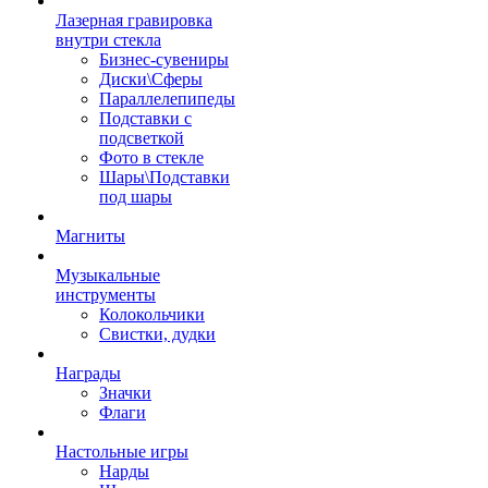
Лазерная гравировка
внутри стекла
Бизнес-сувениры
Диски\Сферы
Параллелепипеды
Подставки с
подсветкой
Фото в стекле
Шары\Подставки
под шары
Магниты
Музыкальные
инструменты
Колокольчики
Свистки, дудки
Награды
Значки
Флаги
Настольные игры
Нарды