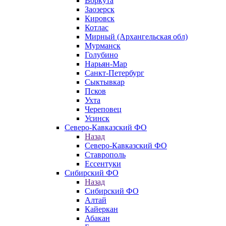
Воркута
Заозерск
Кировск
Котлас
Мирный (Архангельская обл)
Мурманск
Голубино
Нарьян-Мар
Санкт-Петербург
Сыктывкар
Псков
Ухта
Череповец
Усинск
Северо-Кавказский ФО
Назад
Северо-Кавказский ФО
Ставрополь
Ессентуки
Сибирский ФО
Назад
Сибирский ФО
Алтай
Кайеркан
Абакан