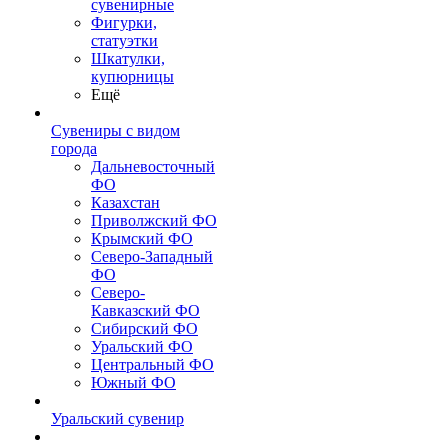
сувенирные
Фигурки,
статуэтки
Шкатулки,
купюрницы
Ещё
Сувениры с видом
города
Дальневосточный
ФО
Казахстан
Приволжский ФО
Крымский ФО
Северо-Западный
ФО
Северо-
Кавказский ФО
Сибирский ФО
Уральский ФО
Центральный ФО
Южный ФО
Уральский сувенир