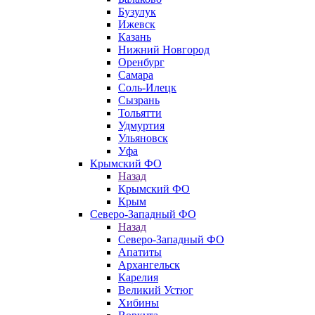
Бузулук
Ижевск
Казань
Нижний Новгород
Оренбург
Самара
Соль-Илецк
Сызрань
Тольятти
Удмуртия
Ульяновск
Уфа
Крымский ФО
Назад
Крымский ФО
Крым
Северо-Западный ФО
Назад
Северо-Западный ФО
Апатиты
Архангельск
Карелия
Великий Устюг
Хибины