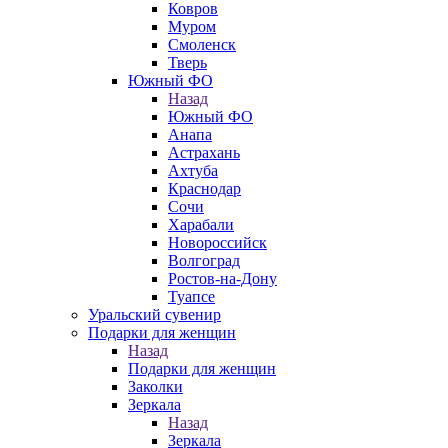
Ковров
Муром
Смоленск
Тверь
Южный ФО
Назад
Южный ФО
Анапа
Астрахань
Ахтуба
Краснодар
Сочи
Харабали
Новороссийск
Волгоград
Ростов-на-Дону
Туапсе
Уральский сувенир
Подарки для женщин
Назад
Подарки для женщин
Заколки
Зеркала
Назад
Зеркала