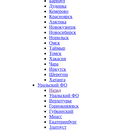
Барнаул
Дудинка
Кемерово
Красноярск
Арктика
Новокузнецк
Новосибирск
Норильск
Омск
Таймыр
Томск
Хакасия
Чара
Иркутск
Шерегеш
Хатанга
Уральский ФО
Назад
Уральский ФО
Верхотурье
Горнокнязевск
Губкинский
Миасс
Екатеринбург
Златоуст