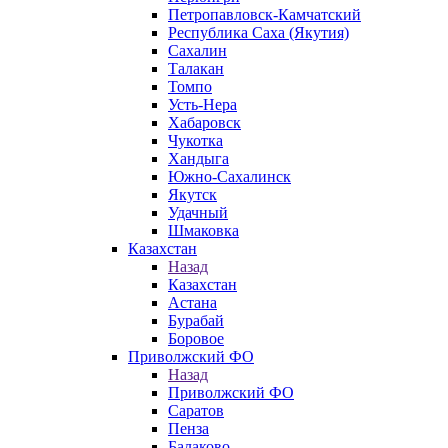
Петропавловск-Камчатский
Республика Саха (Якутия)
Сахалин
Талакан
Томпо
Усть-Нера
Хабаровск
Чукотка
Хандыга
Южно-Сахалинск
Якутск
Удачный
Шмаковка
Казахстан
Назад
Казахстан
Астана
Бурабай
Боровое
Приволжский ФО
Назад
Приволжский ФО
Саратов
Пенза
Балаково