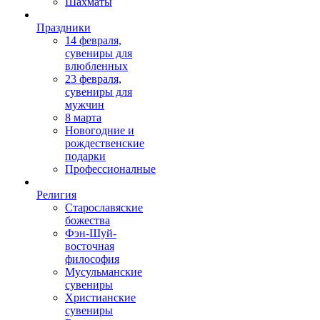
Шахматы
Праздники
14 февраля,
сувениры для
влюбленных
23 февраля,
сувениры для
мужчин
8 марта
Новогодние и
рождественские
подарки
Профессионалные
Религия
Старославяские
божества
Фэн-Шуй-
восточная
философия
Мусульманские
сувениры
Христианские
сувениры