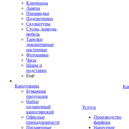
Ключницы
Лампы
Пирамидки
Подсвечники
Скульптуры
Столы, комоды,
мебель
Тарелки
декоративные
настенные
Фоторамки
Часы
Шары и
подставки
Ещё
Канцтовары
Ка
Бумажная
продукция
Набор
подарочный
Услуги
канцелярский
Офисные
Производство
принадлежности
фарфора
Письменные
Нанесение