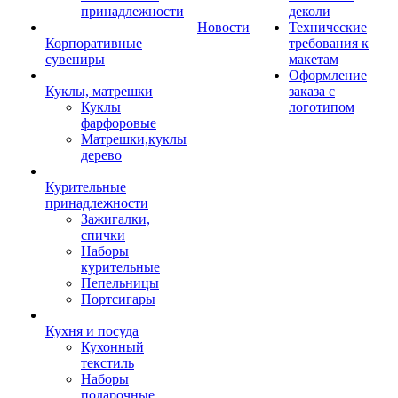
принадлежности
деколи
Новости
Технические
Корпоративные
требования к
сувениры
макетам
Оформление
Куклы, матрешки
заказа с
Куклы
логотипом
фарфоровые
Матрешки,куклы
дерево
Курительные
принадлежности
Зажигалки,
спички
Наборы
курительные
Пепельницы
Портсигары
Кухня и посуда
Кухонный
текстиль
Наборы
подарочные