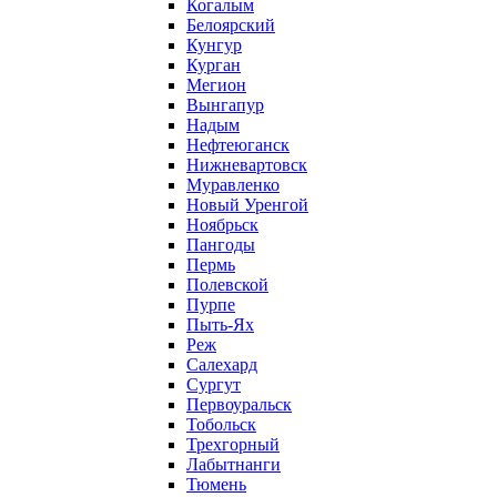
Когалым
Белоярский
Кунгур
Курган
Мегион
Вынгапур
Надым
Нефтеюганск
Нижневартовск
Муравленко
Новый Уренгой
Ноябрьск
Пангоды
Пермь
Полевской
Пурпе
Пыть-Ях
Реж
Салехард
Сургут
Первоуральск
Тобольск
Трехгорный
Лабытнанги
Тюмень