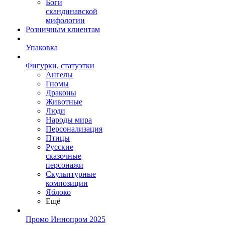
Боги
скандинавской
мифологии
Розничным клиентам
Упаковка
Фигурки, статуэтки
Ангелы
Гномы
Драконы
Животные
Люди
Народы мира
Персонализация
Птицы
Русские
сказочные
персонажи
Скульптурные
композиции
Яблоко
Ещё
Промо Иннопром 2025