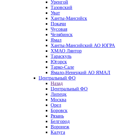
Уренгой
Тазовский
Уват
Ханты-Мансийск
Покачи
Чусовая
Челябинск
Ямал
Ханты-Мансийский АО ЮГРА
ХМАО Лянтор
Тараскуль
Югорск
Тарко-Сале
Ямало-Ненецкий АО ЯМАЛ
Центральный ФО
Назад
Центральный ФО
Липецк
Москва
Орел
Боровск
Рязань
Белгород
Воронеж
Калуга