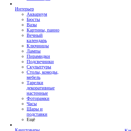
Интерьер
Аквариум
Бюсты
Вазы
Картины, панно
Вечный
календарь
Ключницы
Лампы
Пирамидки
Подсвечники
Скульптуры
Столы, комоды,
мебель
Тарелки
декоративные
настенные
Фоторамки
Часы
Шары и
подставки
Ещё
Канцтовары
Ка