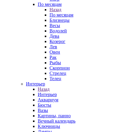
По месяцам
Назад
По месяцам
Близнецы
Весы
Водолей
Дева
Козерог
Лев
Овен
Рак
Рыбы
Скорпион
Стрелец
Телец
Интерьер
Назад
Интерьер
Аквариум
Бюсты
Вазы
Картины, панно
Вечный календарь
Ключницы
Лампы