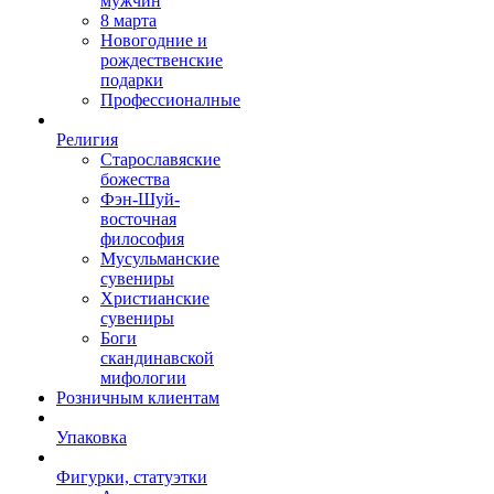
мужчин
8 марта
Новогодние и
рождественские
подарки
Профессионалные
Религия
Старославяские
божества
Фэн-Шуй-
восточная
философия
Мусульманские
сувениры
Христианские
сувениры
Боги
скандинавской
мифологии
Розничным клиентам
Упаковка
Фигурки, статуэтки