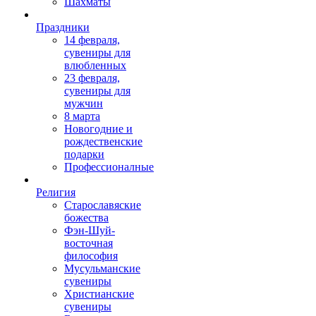
Шахматы
Праздники
14 февраля,
сувениры для
влюбленных
23 февраля,
сувениры для
мужчин
8 марта
Новогодние и
рождественские
подарки
Профессионалные
Религия
Старославяские
божества
Фэн-Шуй-
восточная
философия
Мусульманские
сувениры
Христианские
сувениры