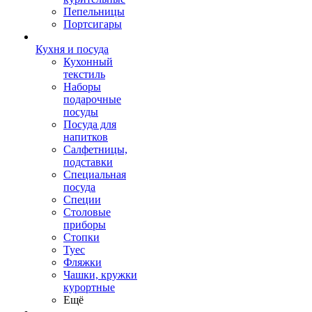
Пепельницы
Портсигары
Кухня и посуда
Кухонный
текстиль
Наборы
подарочные
посуды
Посуда для
напитков
Салфетницы,
подставки
Специальная
посуда
Специи
Столовые
приборы
Стопки
Туес
Фляжки
Чашки, кружки
курортные
Ещё