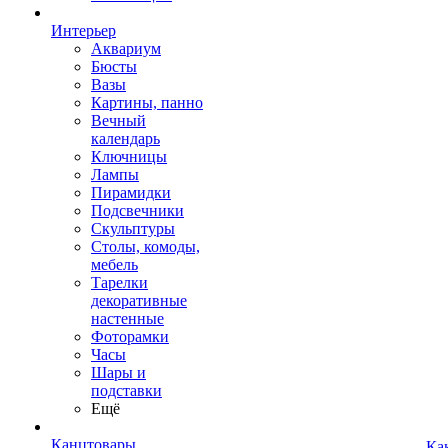
Интерьер
Аквариум
Бюсты
Вазы
Картины, панно
Вечный
календарь
Ключницы
Лампы
Пирамидки
Подсвечники
Скульптуры
Столы, комоды,
мебель
Тарелки
декоративные
настенные
Фоторамки
Часы
Шары и
подставки
Ещё
Канцтовары
Ка