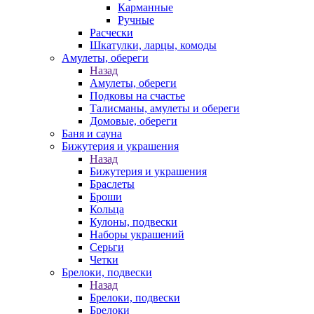
Карманные
Ручные
Расчески
Шкатулки, ларцы, комоды
Амулеты, обереги
Назад
Амулеты, обереги
Подковы на счастье
Талисманы, амулеты и обереги
Домовые, обереги
Баня и сауна
Бижутерия и украшения
Назад
Бижутерия и украшения
Браслеты
Броши
Кольца
Кулоны, подвески
Наборы украшений
Серьги
Четки
Брелоки, подвески
Назад
Брелоки, подвески
Брелоки