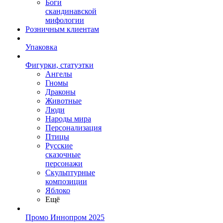
Боги
скандинавской
мифологии
Розничным клиентам
Упаковка
Фигурки, статуэтки
Ангелы
Гномы
Драконы
Животные
Люди
Народы мира
Персонализация
Птицы
Русские
сказочные
персонажи
Скульптурные
композиции
Яблоко
Ещё
Промо Иннопром 2025