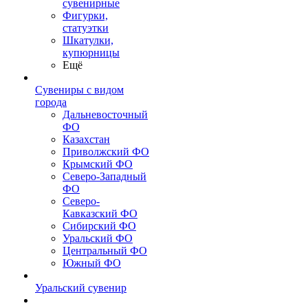
сувенирные
Фигурки,
статуэтки
Шкатулки,
купюрницы
Ещё
Сувениры с видом
города
Дальневосточный
ФО
Казахстан
Приволжский ФО
Крымский ФО
Северо-Западный
ФО
Северо-
Кавказский ФО
Сибирский ФО
Уральский ФО
Центральный ФО
Южный ФО
Уральский сувенир