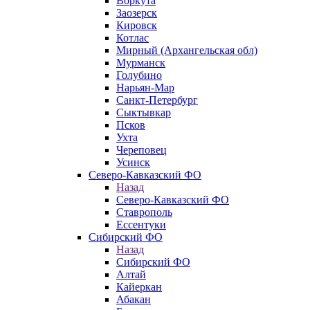
Воркута
Заозерск
Кировск
Котлас
Мирный (Архангельская обл)
Мурманск
Голубино
Нарьян-Мар
Санкт-Петербург
Сыктывкар
Псков
Ухта
Череповец
Усинск
Северо-Кавказский ФО
Назад
Северо-Кавказский ФО
Ставрополь
Ессентуки
Сибирский ФО
Назад
Сибирский ФО
Алтай
Кайеркан
Абакан