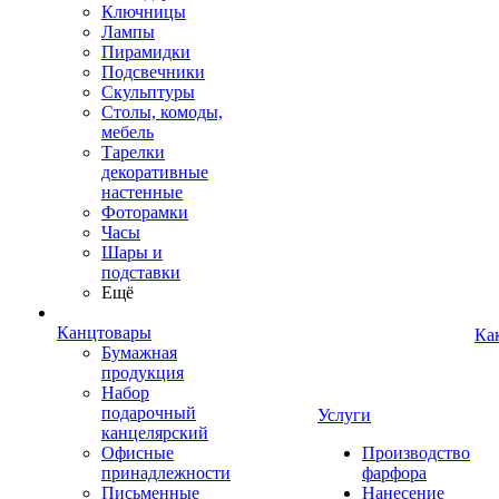
Ключницы
Лампы
Пирамидки
Подсвечники
Скульптуры
Столы, комоды,
мебель
Тарелки
декоративные
настенные
Фоторамки
Часы
Шары и
подставки
Ещё
Канцтовары
Ка
Бумажная
продукция
Набор
подарочный
Услуги
канцелярский
Офисные
Производство
принадлежности
фарфора
Письменные
Нанесение