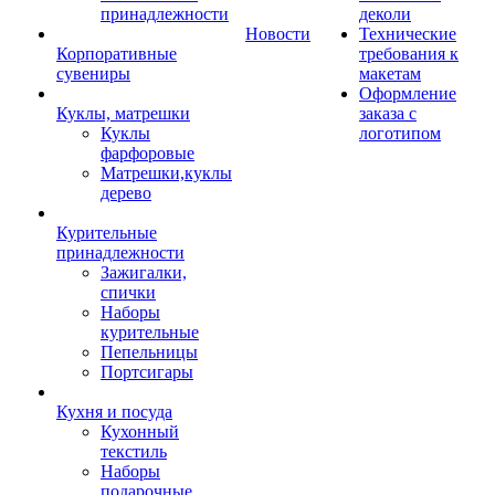
принадлежности
деколи
Новости
Технические
Корпоративные
требования к
сувениры
макетам
Оформление
Куклы, матрешки
заказа с
Куклы
логотипом
фарфоровые
Матрешки,куклы
дерево
Курительные
принадлежности
Зажигалки,
спички
Наборы
курительные
Пепельницы
Портсигары
Кухня и посуда
Кухонный
текстиль
Наборы
подарочные