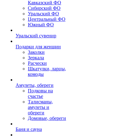
Кавказский ФО
Сибирский ФО
Уральский ФО
Центральный ФО
Южный ФО
Уральский сувенир
Подарки для женщин
Заколки
Зеркала
Расчески
Шкатулки, ларцы,
комоды
Амулеты, обереги
Подковы на
счастье
Талисманы,
амулеты и
обереги
Домовые, обереги
Баня и сауна