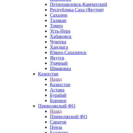
Петропавловск-Камчатский
Республика Саха (Якутия)
Сахалин
Талакан
Томпо
Усть-Нера
Хабаровск
Чукотка
Хандыга
Южно-Сахалинск
Якутск
Удачный
Шмаковка
Казахстан
Назад
Казахстан
Астана
Бурабай
Боровое
Приволжский ФО
Назад
Приволжский ФО
Саратов
Пенза
Балаково