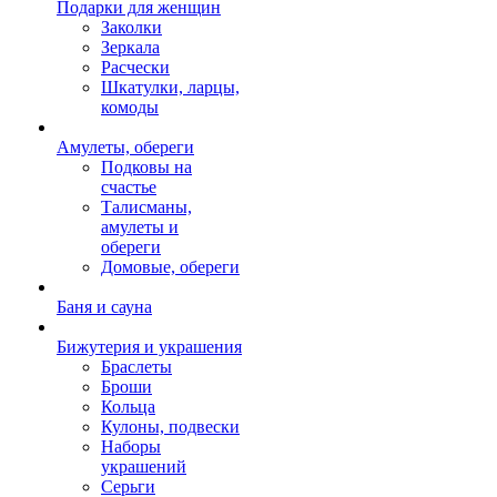
Подарки для женщин
Заколки
Зеркала
Расчески
Шкатулки, ларцы,
комоды
Амулеты, обереги
Подковы на
счастье
Талисманы,
амулеты и
обереги
Домовые, обереги
Баня и сауна
Бижутерия и украшения
Браслеты
Броши
Кольца
Кулоны, подвески
Наборы
украшений
Серьги