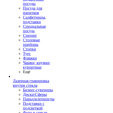
посуды
Посуда для
напитков
Салфетницы,
подставки
Специальная
посуда
Специи
Столовые
приборы
Стопки
Туес
Фляжки
Чашки, кружки
курортные
Ещё
Лазерная гравировка
внутри стекла
Бизнес-сувениры
Диски\Сферы
Параллелепипеды
Подставки с
подсветкой
Фото в стекле