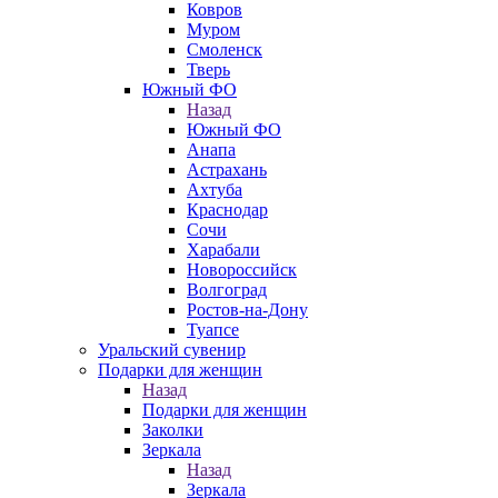
Ковров
Муром
Смоленск
Тверь
Южный ФО
Назад
Южный ФО
Анапа
Астрахань
Ахтуба
Краснодар
Сочи
Харабали
Новороссийск
Волгоград
Ростов-на-Дону
Туапсе
Уральский сувенир
Подарки для женщин
Назад
Подарки для женщин
Заколки
Зеркала
Назад
Зеркала