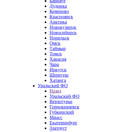
Барнаул
Дудинка
Кемерово
Красноярск
Арктика
Новокузнецк
Новосибирск
Норильск
Омск
Таймыр
Томск
Хакасия
Чара
Иркутск
Шерегеш
Хатанга
Уральский ФО
Назад
Уральский ФО
Верхотурье
Горнокнязевск
Губкинский
Миасс
Екатеринбург
Златоуст