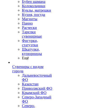
Бубен шамана
Колокольчики
Куклы, матрешки
Кухня, посуда
Магниты
Панно
Расчески
Тарелки
сувенирные
Фигурки,
статуэтки
Шкатулки,
купюрницы
Ещё
Сувениры с видом
города
Дальневосточный
ФО
Казахстан
Приволжский ФО
Крымский ФО
Северо-Западный
ФО
Северо-