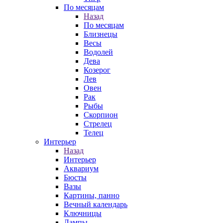
По месяцам
Назад
По месяцам
Близнецы
Весы
Водолей
Дева
Козерог
Лев
Овен
Рак
Рыбы
Скорпион
Стрелец
Телец
Интерьер
Назад
Интерьер
Аквариум
Бюсты
Вазы
Картины, панно
Вечный календарь
Ключницы
Лампы