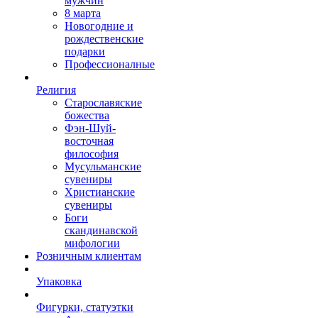
мужчин
8 марта
Новогодние и
рождественские
подарки
Профессионалные
Религия
Старославяские
божества
Фэн-Шуй-
восточная
философия
Мусульманские
сувениры
Христианские
сувениры
Боги
скандинавской
мифологии
Розничным клиентам
Упаковка
Фигурки, статуэтки