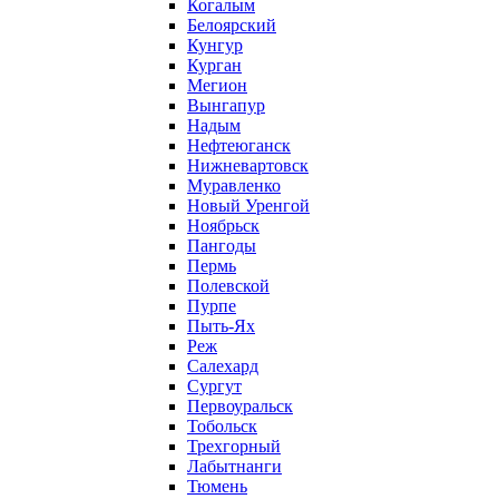
Когалым
Белоярский
Кунгур
Курган
Мегион
Вынгапур
Надым
Нефтеюганск
Нижневартовск
Муравленко
Новый Уренгой
Ноябрьск
Пангоды
Пермь
Полевской
Пурпе
Пыть-Ях
Реж
Салехард
Сургут
Первоуральск
Тобольск
Трехгорный
Лабытнанги
Тюмень