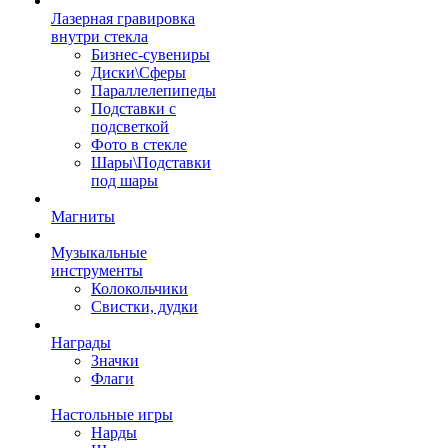
Лазерная гравировка
внутри стекла
Бизнес-сувениры
Диски\Сферы
Параллелепипеды
Подставки с
подсветкой
Фото в стекле
Шары\Подставки
под шары
Магниты
Музыкальные
инструменты
Колокольчики
Свистки, дудки
Награды
Значки
Флаги
Настольные игры
Нарды