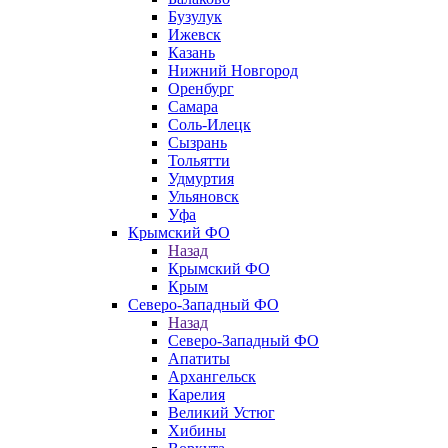
Бузулук
Ижевск
Казань
Нижний Новгород
Оренбург
Самара
Соль-Илецк
Сызрань
Тольятти
Удмуртия
Ульяновск
Уфа
Крымский ФО
Назад
Крымский ФО
Крым
Северо-Западный ФО
Назад
Северо-Западный ФО
Апатиты
Архангельск
Карелия
Великий Устюг
Хибины