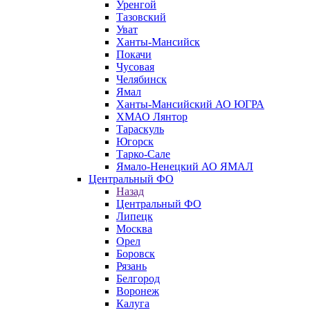
Уренгой
Тазовский
Уват
Ханты-Мансийск
Покачи
Чусовая
Челябинск
Ямал
Ханты-Мансийский АО ЮГРА
ХМАО Лянтор
Тараскуль
Югорск
Тарко-Сале
Ямало-Ненецкий АО ЯМАЛ
Центральный ФО
Назад
Центральный ФО
Липецк
Москва
Орел
Боровск
Рязань
Белгород
Воронеж
Калуга