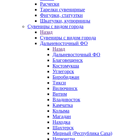
Расчески
Тарелки сувенирные
Фигурки, статуэтки
Шкатулки, купюрницы
Сувениры с видом города
Назад
Сувениры с видом города
Дальневосточный ФО
Назад
Дальневосточный ФО
Благовещенск
Костомукша
Углегорск
Биробиджан
Тикси
Вилючинск
Витим
Владивосток
Камчатка
Колыма
Магадан
Находка
Шахтерск
Мирный (Республика Саха)
Нерюнгри