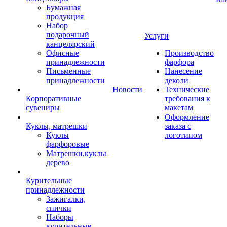
Бумажная
продукция
Набор
подарочный
Услуги
канцелярский
Офисные
Производство
принадлежности
фарфора
Письменные
Нанесение
принадлежности
деколи
Новости
Технические
Корпоративные
требования к
сувениры
макетам
Оформление
Куклы, матрешки
заказа с
Куклы
логотипом
фарфоровые
Матрешки,куклы
дерево
Курительные
принадлежности
Зажигалки,
спички
Наборы
курительные