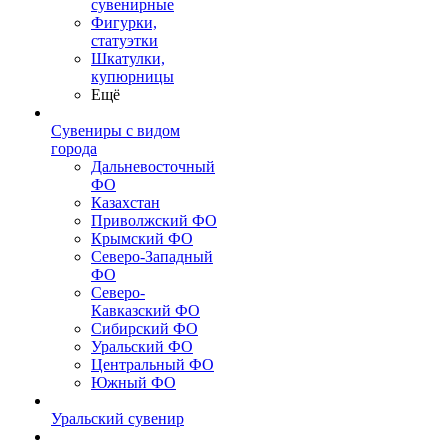
сувенирные
Фигурки,
статуэтки
Шкатулки,
купюрницы
Ещё
Сувениры с видом
города
Дальневосточный
ФО
Казахстан
Приволжский ФО
Крымский ФО
Северо-Западный
ФО
Северо-
Кавказский ФО
Сибирский ФО
Уральский ФО
Центральный ФО
Южный ФО
Уральский сувенир