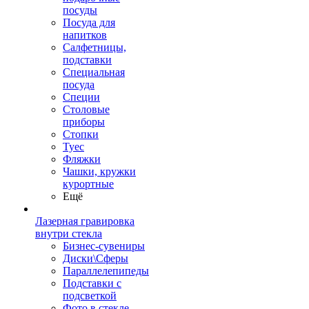
посуды
Посуда для
напитков
Салфетницы,
подставки
Специальная
посуда
Специи
Столовые
приборы
Стопки
Туес
Фляжки
Чашки, кружки
курортные
Ещё
Лазерная гравировка
внутри стекла
Бизнес-сувениры
Диски\Сферы
Параллелепипеды
Подставки с
подсветкой
Фото в стекле