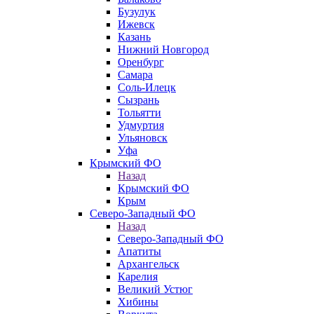
Бузулук
Ижевск
Казань
Нижний Новгород
Оренбург
Самара
Соль-Илецк
Сызрань
Тольятти
Удмуртия
Ульяновск
Уфа
Крымский ФО
Назад
Крымский ФО
Крым
Северо-Западный ФО
Назад
Северо-Западный ФО
Апатиты
Архангельск
Карелия
Великий Устюг
Хибины