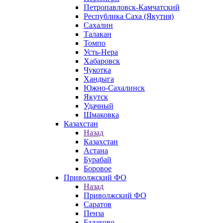
Петропавловск-Камчатский
Республика Саха (Якутия)
Сахалин
Талакан
Томпо
Усть-Нера
Хабаровск
Чукотка
Хандыга
Южно-Сахалинск
Якутск
Удачный
Шмаковка
Казахстан
Назад
Казахстан
Астана
Бурабай
Боровое
Приволжский ФО
Назад
Приволжский ФО
Саратов
Пенза
Балаково