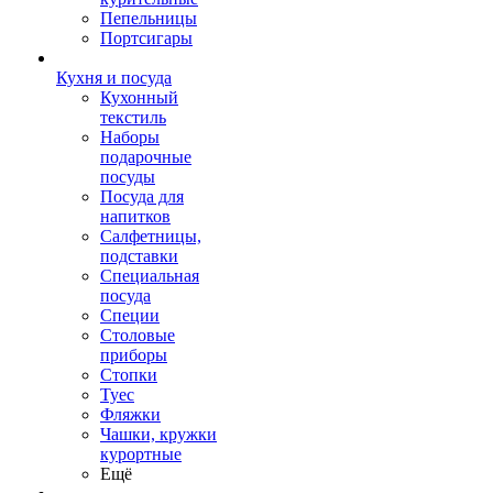
Пепельницы
Портсигары
Кухня и посуда
Кухонный
текстиль
Наборы
подарочные
посуды
Посуда для
напитков
Салфетницы,
подставки
Специальная
посуда
Специи
Столовые
приборы
Стопки
Туес
Фляжки
Чашки, кружки
курортные
Ещё