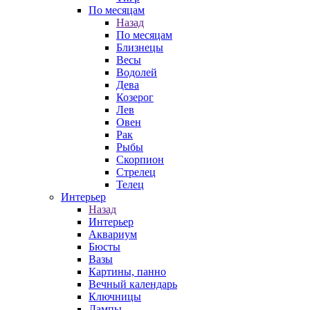
По месяцам
Назад
По месяцам
Близнецы
Весы
Водолей
Дева
Козерог
Лев
Овен
Рак
Рыбы
Скорпион
Стрелец
Телец
Интерьер
Назад
Интерьер
Аквариум
Бюсты
Вазы
Картины, панно
Вечный календарь
Ключницы
Лампы