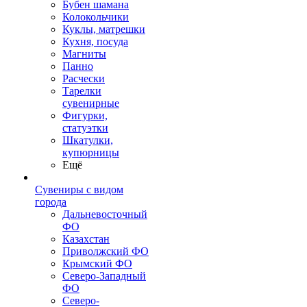
Бубен шамана
Колокольчики
Куклы, матрешки
Кухня, посуда
Магниты
Панно
Расчески
Тарелки
сувенирные
Фигурки,
статуэтки
Шкатулки,
купюрницы
Ещё
Сувениры с видом
города
Дальневосточный
ФО
Казахстан
Приволжский ФО
Крымский ФО
Северо-Западный
ФО
Северо-