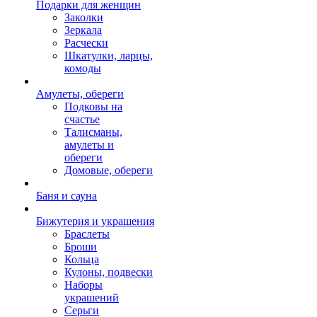
Подарки для женщин
Заколки
Зеркала
Расчески
Шкатулки, ларцы,
комоды
Амулеты, обереги
Подковы на
счастье
Талисманы,
амулеты и
обереги
Домовые, обереги
Баня и сауна
Бижутерия и украшения
Браслеты
Броши
Кольца
Кулоны, подвески
Наборы
украшений
Серьги