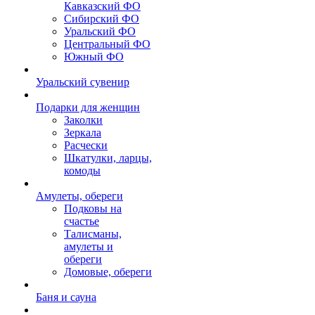
Кавказский ФО
Сибирский ФО
Уральский ФО
Центральный ФО
Южный ФО
Уральский сувенир
Подарки для женщин
Заколки
Зеркала
Расчески
Шкатулки, ларцы,
комоды
Амулеты, обереги
Подковы на
счастье
Талисманы,
амулеты и
обереги
Домовые, обереги
Баня и сауна