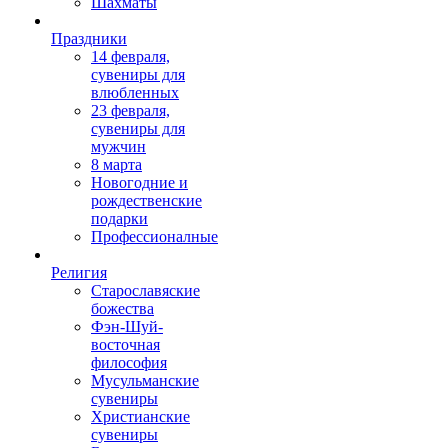
Шахматы
Праздники
14 февраля,
сувениры для
влюбленных
23 февраля,
сувениры для
мужчин
8 марта
Новогодние и
рождественские
подарки
Профессионалные
Религия
Старославяские
божества
Фэн-Шуй-
восточная
философия
Мусульманские
сувениры
Христианские
сувениры