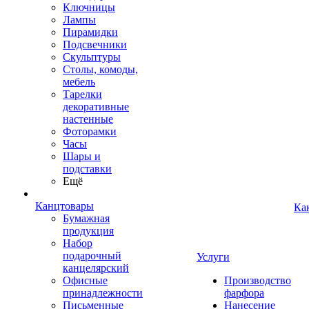
Ключницы
Лампы
Пирамидки
Подсвечники
Скульптуры
Столы, комоды,
мебель
Тарелки
декоративные
настенные
Фоторамки
Часы
Шары и
подставки
Ещё
Канцтовары
Ка
Бумажная
продукция
Набор
подарочный
Услуги
канцелярский
Офисные
Производство
принадлежности
фарфора
Письменные
Нанесение