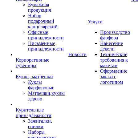
Бумажная
продукция
Набор
подарочный
Услуги
канцелярский
Офисные
Производство
принадлежности
фарфора
Письменные
Нанесение
принадлежности
деколи
Новости
Технические
Корпоративные
требования к
сувениры
макетам
Оформление
Куклы, матрешки
заказа с
Куклы
логотипом
фарфоровые
Матрешки,куклы
дерево
Курительные
принадлежности
Зажигалки,
спички
Наборы
курительные