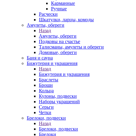
Карманные
Ручные
Расчески
Шкатулки, ларцы, комоды
Амулеты, обереги
Назад
Амулеты, обереги
Подковы на счастье
Талисманы, амулеты и обереги
Домовые, обереги
Баня и сауна
Бижутерия и украшения
Назад
Бижутерия и украшения
Браслеты
Броши
Кольца
Кулоны, подвески
Наборы украшений
Серьги
Четки
Брелоки, подвески
Назад
Брелоки, подвески
Брелоки