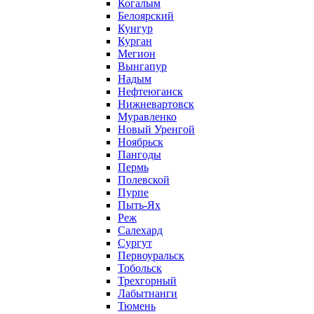
Когалым
Белоярский
Кунгур
Курган
Мегион
Вынгапур
Надым
Нефтеюганск
Нижневартовск
Муравленко
Новый Уренгой
Ноябрьск
Пангоды
Пермь
Полевской
Пурпе
Пыть-Ях
Реж
Салехард
Сургут
Первоуральск
Тобольск
Трехгорный
Лабытнанги
Тюмень