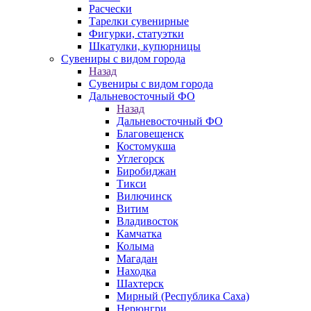
Расчески
Тарелки сувенирные
Фигурки, статуэтки
Шкатулки, купюрницы
Сувениры с видом города
Назад
Сувениры с видом города
Дальневосточный ФО
Назад
Дальневосточный ФО
Благовещенск
Костомукша
Углегорск
Биробиджан
Тикси
Вилючинск
Витим
Владивосток
Камчатка
Колыма
Магадан
Находка
Шахтерск
Мирный (Республика Саха)
Нерюнгри