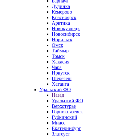
Барнаул
Дудинка
Кемерово
Красноярск
Арктика
Новокузнецк
Новосибирск
Норильск
Омск
Таймыр
Томск
Хакасия
Чара
Иркутск
Шерегеш
Хатанга
Уральский ФО
Назад
Уральский ФО
Верхотурье
Горнокнязевск
Губкинский
Миасс
Екатеринбург
Златоуст