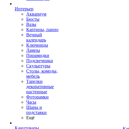
Интерьер
Аквариум
Бюсты
Вазы
Картины, панно
Вечный
календарь
Ключницы
Лампы
Пирамидки
Подсвечники
Скульптуры
Столы, комоды,
мебель
Тарелки
декоративные
настенные
Фоторамки
Часы
Шары и
подставки
Ещё
Канцтовары
Ка