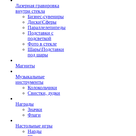
Лазерная гравировка
внутри стекла
Бизнес-сувениры
Диски\Сферы
Параллелепипеды
Подставки с
подсветкой
Фото в стекле
Шары\Подставки
под шары
Магниты
Музыкальные
инструменты
Колокольчики
Свистки, дудки
Награды
Значки
Флаги
Настольные игры
Нарды