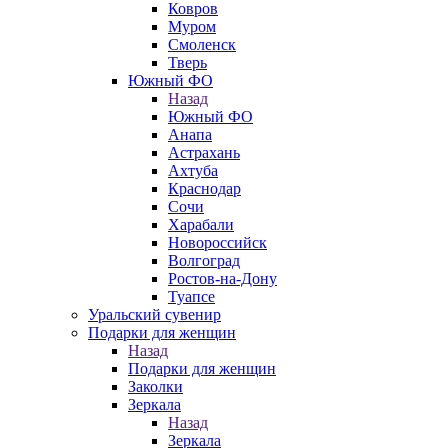
Ковров
Муром
Смоленск
Тверь
Южный ФО
Назад
Южный ФО
Анапа
Астрахань
Ахтуба
Краснодар
Сочи
Харабали
Новороссийск
Волгоград
Ростов-на-Дону
Туапсе
Уральский сувенир
Подарки для женщин
Назад
Подарки для женщин
Заколки
Зеркала
Назад
Зеркала