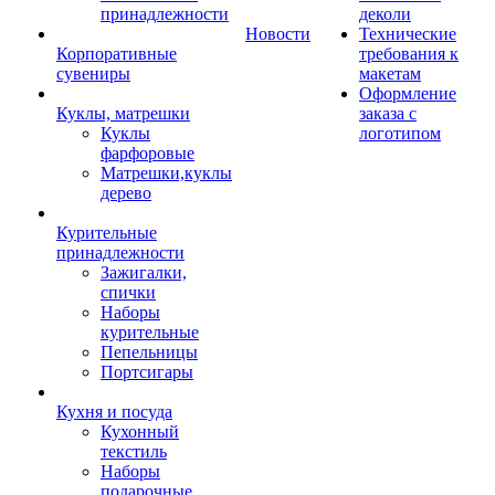
принадлежности
деколи
Новости
Технические
Корпоративные
требования к
сувениры
макетам
Оформление
Куклы, матрешки
заказа с
Куклы
логотипом
фарфоровые
Матрешки,куклы
дерево
Курительные
принадлежности
Зажигалки,
спички
Наборы
курительные
Пепельницы
Портсигары
Кухня и посуда
Кухонный
текстиль
Наборы
подарочные