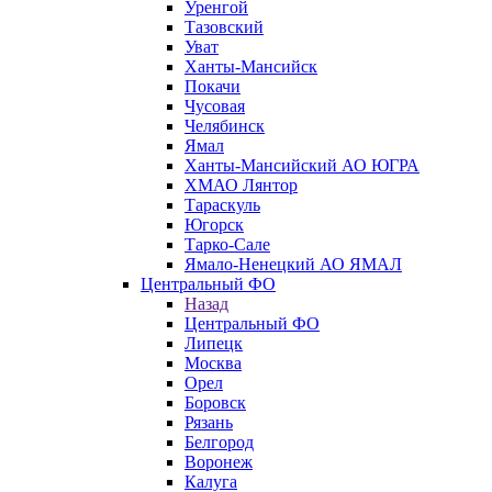
Уренгой
Тазовский
Уват
Ханты-Мансийск
Покачи
Чусовая
Челябинск
Ямал
Ханты-Мансийский АО ЮГРА
ХМАО Лянтор
Тараскуль
Югорск
Тарко-Сале
Ямало-Ненецкий АО ЯМАЛ
Центральный ФО
Назад
Центральный ФО
Липецк
Москва
Орел
Боровск
Рязань
Белгород
Воронеж
Калуга