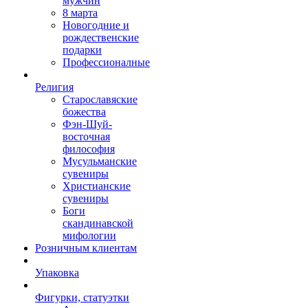
мужчин
8 марта
Новогодние и
рождественские
подарки
Профессионалные
Религия
Старославяские
божества
Фэн-Шуй-
восточная
философия
Мусульманские
сувениры
Христианские
сувениры
Боги
скандинавской
мифологии
Розничным клиентам
Упаковка
Фигурки, статуэтки