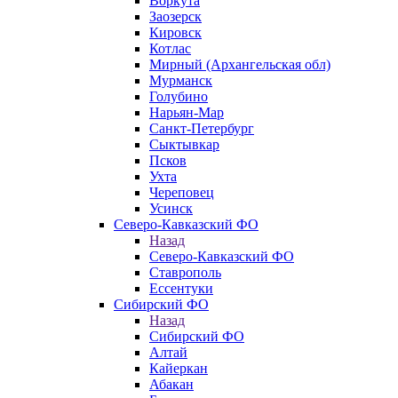
Воркута
Заозерск
Кировск
Котлас
Мирный (Архангельская обл)
Мурманск
Голубино
Нарьян-Мар
Санкт-Петербург
Сыктывкар
Псков
Ухта
Череповец
Усинск
Северо-Кавказский ФО
Назад
Северо-Кавказский ФО
Ставрополь
Ессентуки
Сибирский ФО
Назад
Сибирский ФО
Алтай
Кайеркан
Абакан