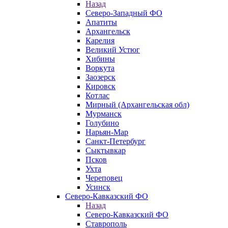
Назад
Северо-Западный ФО
Апатиты
Архангельск
Карелия
Великий Устюг
Хибины
Воркута
Заозерск
Кировск
Котлас
Мирный (Архангельская обл)
Мурманск
Голубино
Нарьян-Мар
Санкт-Петербург
Сыктывкар
Псков
Ухта
Череповец
Усинск
Северо-Кавказский ФО
Назад
Северо-Кавказский ФО
Ставрополь