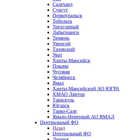
Салехард
Сургут
Первоуральск
Тобольск
Трехгорный
Лабытнанги
Тюмень
Уренгой
Тазовский
Уват
Ханты-Мансийск
Покачи
Чусовая
Челябинск
Ямал
Ханты-Мансийский АО ЮГРА
ХМАО Лянтор
Тараскуль
Югорск
Тарко-Сале
Ямало-Ненецкий АО ЯМАЛ
Центральный ФО
Назад
Центральный ФО
Липецк