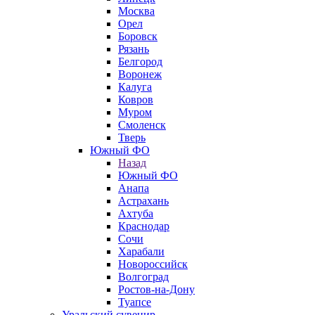
Москва
Орел
Боровск
Рязань
Белгород
Воронеж
Калуга
Ковров
Муром
Смоленск
Тверь
Южный ФО
Назад
Южный ФО
Анапа
Астрахань
Ахтуба
Краснодар
Сочи
Харабали
Новороссийск
Волгоград
Ростов-на-Дону
Туапсе
Уральский сувенир