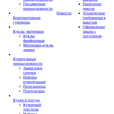
Письменные
Нанесение
принадлежности
деколи
Новости
Технические
Корпоративные
требования к
сувениры
макетам
Оформление
Куклы, матрешки
заказа с
Куклы
логотипом
фарфоровые
Матрешки,куклы
дерево
Курительные
принадлежности
Зажигалки,
спички
Наборы
курительные
Пепельницы
Портсигары
Кухня и посуда
Кухонный
текстиль
Наборы