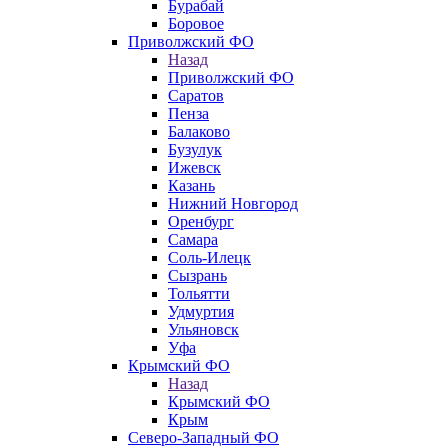
Бурабай
Боровое
Приволжский ФО
Назад
Приволжский ФО
Саратов
Пенза
Балаково
Бузулук
Ижевск
Казань
Нижний Новгород
Оренбург
Самара
Соль-Илецк
Сызрань
Тольятти
Удмуртия
Ульяновск
Уфа
Крымский ФО
Назад
Крымский ФО
Крым
Северо-Западный ФО