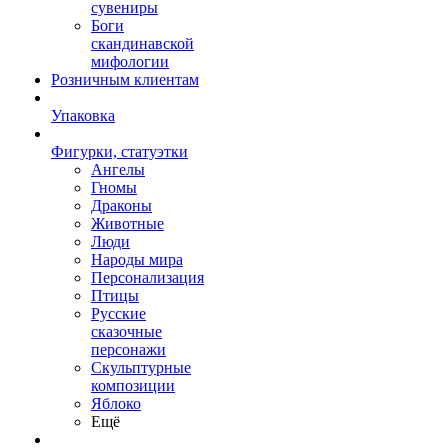
сувениры
Боги
скандинавской
мифологии
Розничным клиентам
Упаковка
Фигурки, статуэтки
Ангелы
Гномы
Драконы
Животные
Люди
Народы мира
Персонализация
Птицы
Русские
сказочные
персонажи
Скульптурные
композиции
Яблоко
Ещё