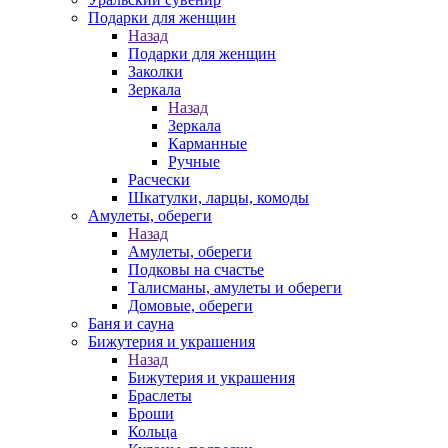
Подарки для женщин
Назад
Подарки для женщин
Заколки
Зеркала
Назад
Зеркала
Карманные
Ручные
Расчески
Шкатулки, ларцы, комоды
Амулеты, обереги
Назад
Амулеты, обереги
Подковы на счастье
Талисманы, амулеты и обереги
Домовые, обереги
Баня и сауна
Бижутерия и украшения
Назад
Бижутерия и украшения
Браслеты
Броши
Кольца