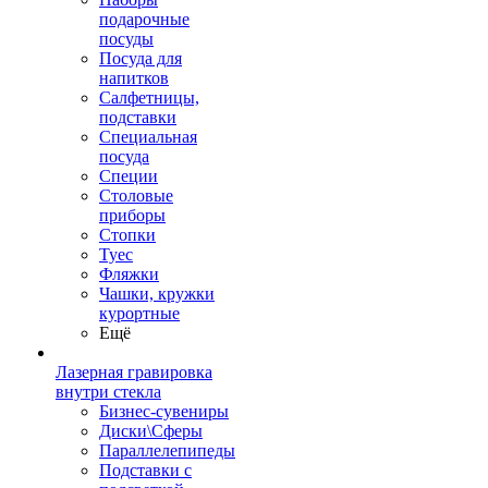
подарочные
посуды
Посуда для
напитков
Салфетницы,
подставки
Специальная
посуда
Специи
Столовые
приборы
Стопки
Туес
Фляжки
Чашки, кружки
курортные
Ещё
Лазерная гравировка
внутри стекла
Бизнес-сувениры
Диски\Сферы
Параллелепипеды
Подставки с