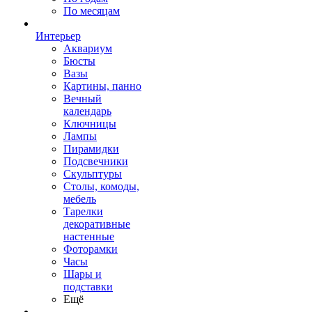
По месяцам
Интерьер
Аквариум
Бюсты
Вазы
Картины, панно
Вечный
календарь
Ключницы
Лампы
Пирамидки
Подсвечники
Скульптуры
Столы, комоды,
мебель
Тарелки
декоративные
настенные
Фоторамки
Часы
Шары и
подставки
Ещё