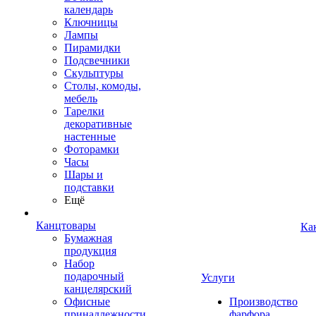
календарь
Ключницы
Лампы
Пирамидки
Подсвечники
Скульптуры
Столы, комоды,
мебель
Тарелки
декоративные
настенные
Фоторамки
Часы
Шары и
подставки
Ещё
Канцтовары
Ка
Бумажная
продукция
Набор
подарочный
Услуги
канцелярский
Офисные
Производство
принадлежности
фарфора