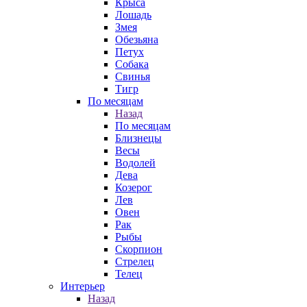
Крыса
Лошадь
Змея
Обезьяна
Петух
Собака
Свинья
Тигр
По месяцам
Назад
По месяцам
Близнецы
Весы
Водолей
Дева
Козерог
Лев
Овен
Рак
Рыбы
Скорпион
Стрелец
Телец
Интерьер
Назад