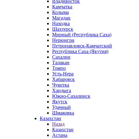
Владивосток
Камчатка
Колыма
Магадан
Находка
Шахтерск
Мирный (Республика Саха)
Нерюнгри
Петропавловск-Камчатский
Республика Саха (Якутия)
Сахалин
Талакан
Томпо
Усть-Нера
Хабаровск
Чукотка
Хандыга
Южно-Сахалинск
Якутск
Удачный
Шмаковка
Казахстан
Назад
Казахстан
Астана