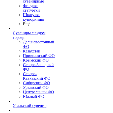
сувенирные
Фигурки,
статуэтки
Шкатулки,
купюрницы
Ещё
Сувениры с видом
города
Дальневосточный
ФО
Казахстан
Приволжский ФО
Крымский ФО
Северо-Западный
ФО
Северо-
Кавказский ФО
Сибирский ФО
Уральский ФО
Центральный ФО
Южный ФО
Уральский сувенир