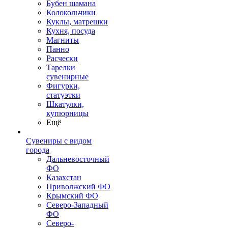
Бубен шамана
Колокольчики
Куклы, матрешки
Кухня, посуда
Магниты
Панно
Расчески
Тарелки
сувенирные
Фигурки,
статуэтки
Шкатулки,
купюрницы
Ещё
Сувениры с видом
города
Дальневосточный
ФО
Казахстан
Приволжский ФО
Крымский ФО
Северо-Западный
ФО
Северо-