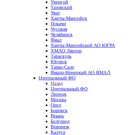
Уренгой
Тазовский
Уват
Ханты-Мансийск
Покачи
Чусовая
Челябинск
Ямал
Ханты-Мансийский АО ЮГРА
ХМАО Лянтор
Тараскуль
Югорск
Тарко-Сале
Ямало-Ненецкий АО ЯМАЛ
Центральный ФО
Назад
Центральный ФО
Липецк
Москва
Орел
Боровск
Рязань
Белгород
Воронеж
Калуга