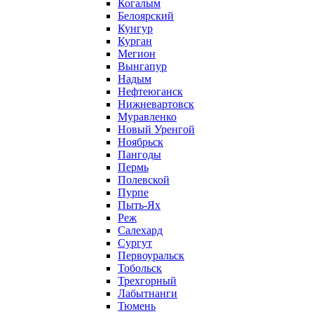
Когалым
Белоярский
Кунгур
Курган
Мегион
Вынгапур
Надым
Нефтеюганск
Нижневартовск
Муравленко
Новый Уренгой
Ноябрьск
Пангоды
Пермь
Полевской
Пурпе
Пыть-Ях
Реж
Салехард
Сургут
Первоуральск
Тобольск
Трехгорный
Лабытнанги
Тюмень