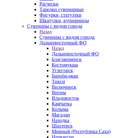
Расчески
Тарелки сувенирные
Фигурки, статуэтки
Шкатулки, купюрницы
Сувениры с видом города
Назад
Сувениры с видом города
Дальневосточный ФО
Назад
Дальневосточный ФО
Благовещенск
Костомукша
Углегорск
Биробиджан
Тикси
Вилючинск
Витим
Владивосток
Камчатка
Колыма
Магадан
Находка
Шахтерск
Мирный (Республика Саха)
Нерюнгри