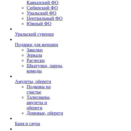
Кавказский ФО
Сибирский ФО
Уральский ФО
Центральный ФО
Южный ФО
Уральский сувенир
Подарки для женщин
Заколки
Зеркала
Расчески
Шкатулки, ларцы,
комоды
Амулеты, обереги
Подковы на
счастье
Талисманы,
амулеты и
обереги
Домовые, обереги
Баня и сауна