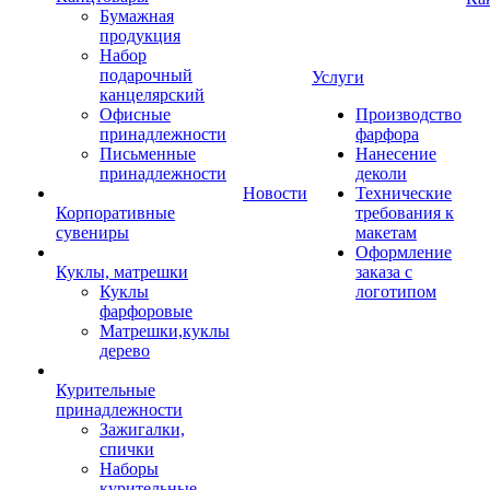
Бумажная
продукция
Набор
подарочный
Услуги
канцелярский
Офисные
Производство
принадлежности
фарфора
Письменные
Нанесение
принадлежности
деколи
Новости
Технические
Корпоративные
требования к
сувениры
макетам
Оформление
Куклы, матрешки
заказа с
Куклы
логотипом
фарфоровые
Матрешки,куклы
дерево
Курительные
принадлежности
Зажигалки,
спички
Наборы
курительные