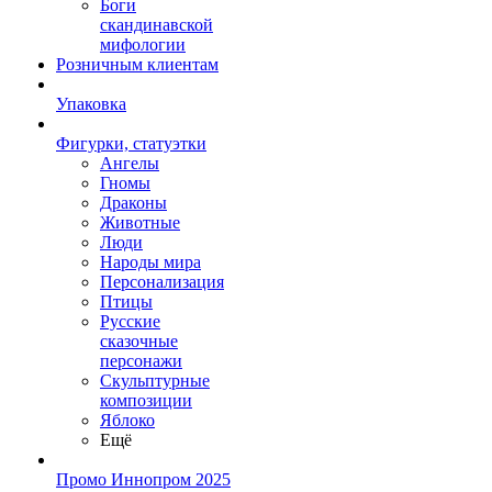
Боги
скандинавской
мифологии
Розничным клиентам
Упаковка
Фигурки, статуэтки
Ангелы
Гномы
Драконы
Животные
Люди
Народы мира
Персонализация
Птицы
Русские
сказочные
персонажи
Скульптурные
композиции
Яблоко
Ещё
Промо Иннопром 2025