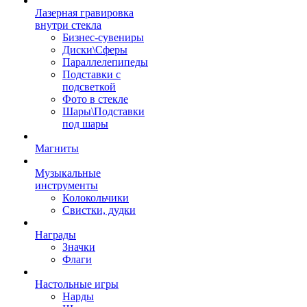
Лазерная гравировка
внутри стекла
Бизнес-сувениры
Диски\Сферы
Параллелепипеды
Подставки с
подсветкой
Фото в стекле
Шары\Подставки
под шары
Магниты
Музыкальные
инструменты
Колокольчики
Свистки, дудки
Награды
Значки
Флаги
Настольные игры
Нарды