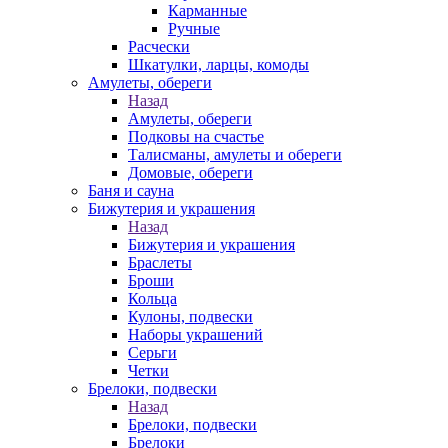
Карманные
Ручные
Расчески
Шкатулки, ларцы, комоды
Амулеты, обереги
Назад
Амулеты, обереги
Подковы на счастье
Талисманы, амулеты и обереги
Домовые, обереги
Баня и сауна
Бижутерия и украшения
Назад
Бижутерия и украшения
Браслеты
Броши
Кольца
Кулоны, подвески
Наборы украшений
Серьги
Четки
Брелоки, подвески
Назад
Брелоки, подвески
Брелоки