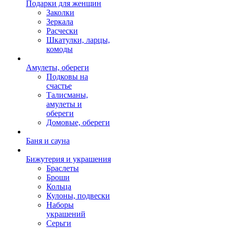
Подарки для женщин
Заколки
Зеркала
Расчески
Шкатулки, ларцы,
комоды
Амулеты, обереги
Подковы на
счастье
Талисманы,
амулеты и
обереги
Домовые, обереги
Баня и сауна
Бижутерия и украшения
Браслеты
Броши
Кольца
Кулоны, подвески
Наборы
украшений
Серьги