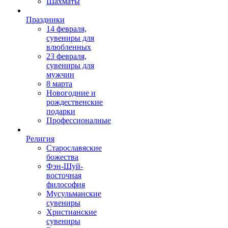
Шахматы
Праздники
14 февраля,
сувениры для
влюбленных
23 февраля,
сувениры для
мужчин
8 марта
Новогодние и
рождественские
подарки
Профессионалные
Религия
Старославяские
божества
Фэн-Шуй-
восточная
философия
Мусульманские
сувениры
Христианские
сувениры