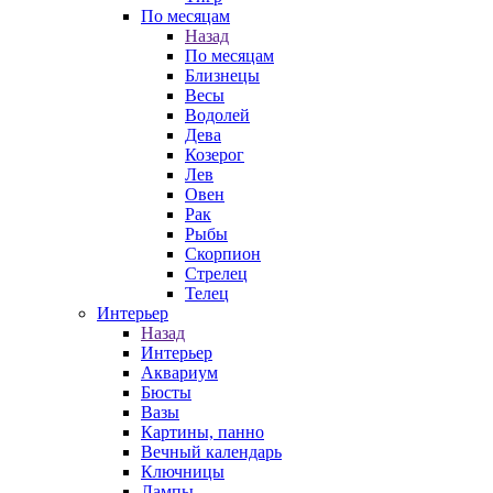
По месяцам
Назад
По месяцам
Близнецы
Весы
Водолей
Дева
Козерог
Лев
Овен
Рак
Рыбы
Скорпион
Стрелец
Телец
Интерьер
Назад
Интерьер
Аквариум
Бюсты
Вазы
Картины, панно
Вечный календарь
Ключницы
Лампы