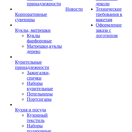
принадлежности
деколи
Новости
Технические
Корпоративные
требования к
сувениры
макетам
Оформление
Куклы, матрешки
заказа с
Куклы
логотипом
фарфоровые
Матрешки,куклы
дерево
Курительные
принадлежности
Зажигалки,
спички
Наборы
курительные
Пепельницы
Портсигары
Кухня и посуда
Кухонный
текстиль
Наборы
подарочные