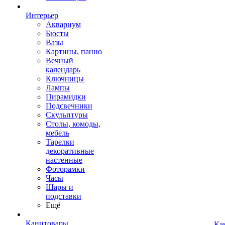
Интерьер
Аквариум
Бюсты
Вазы
Картины, панно
Вечный
календарь
Ключницы
Лампы
Пирамидки
Подсвечники
Скульптуры
Столы, комоды,
мебель
Тарелки
декоративные
настенные
Фоторамки
Часы
Шары и
подставки
Ещё
Канцтовары
Ка