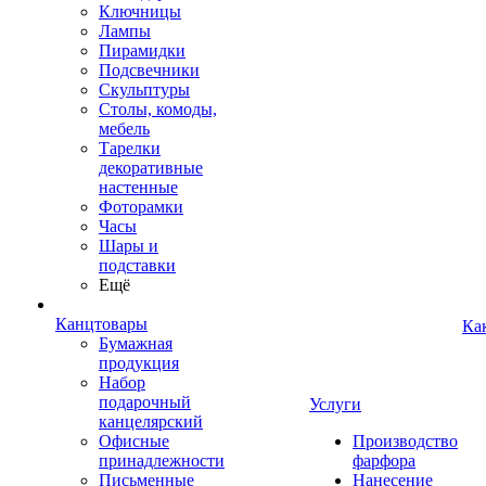
Ключницы
Лампы
Пирамидки
Подсвечники
Скульптуры
Столы, комоды,
мебель
Тарелки
декоративные
настенные
Фоторамки
Часы
Шары и
подставки
Ещё
Канцтовары
Ка
Бумажная
продукция
Набор
подарочный
Услуги
канцелярский
Офисные
Производство
принадлежности
фарфора
Письменные
Нанесение