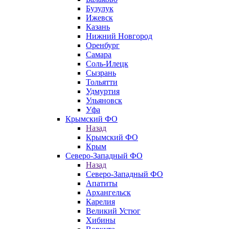
Бузулук
Ижевск
Казань
Нижний Новгород
Оренбург
Самара
Соль-Илецк
Сызрань
Тольятти
Удмуртия
Ульяновск
Уфа
Крымский ФО
Назад
Крымский ФО
Крым
Северо-Западный ФО
Назад
Северо-Западный ФО
Апатиты
Архангельск
Карелия
Великий Устюг
Хибины