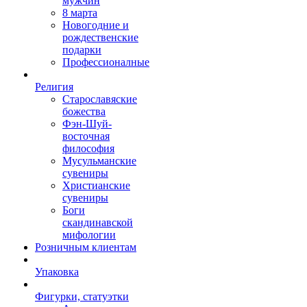
мужчин
8 марта
Новогодние и
рождественские
подарки
Профессионалные
Религия
Старославяские
божества
Фэн-Шуй-
восточная
философия
Мусульманские
сувениры
Христианские
сувениры
Боги
скандинавской
мифологии
Розничным клиентам
Упаковка
Фигурки, статуэтки