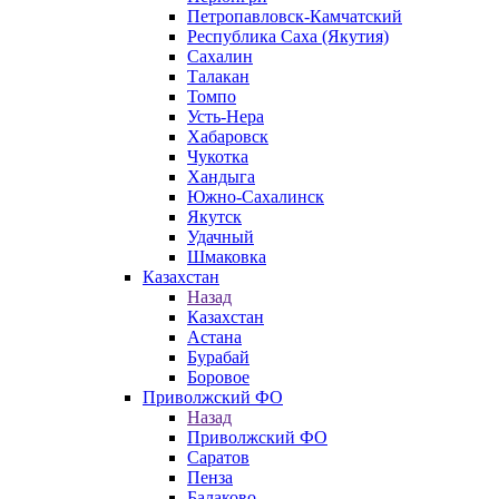
Петропавловск-Камчатский
Республика Саха (Якутия)
Сахалин
Талакан
Томпо
Усть-Нера
Хабаровск
Чукотка
Хандыга
Южно-Сахалинск
Якутск
Удачный
Шмаковка
Казахстан
Назад
Казахстан
Астана
Бурабай
Боровое
Приволжский ФО
Назад
Приволжский ФО
Саратов
Пенза
Балаково