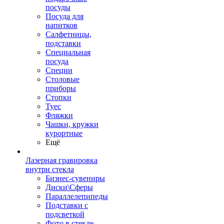
посуды
Посуда для
напитков
Салфетницы,
подставки
Специальная
посуда
Специи
Столовые
приборы
Стопки
Туес
Фляжки
Чашки, кружки
курортные
Ещё
Лазерная гравировка
внутри стекла
Бизнес-сувениры
Диски\Сферы
Параллелепипеды
Подставки с
подсветкой
Фото в стекле