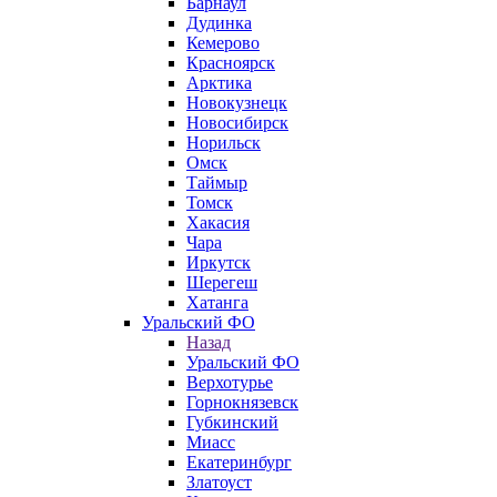
Барнаул
Дудинка
Кемерово
Красноярск
Арктика
Новокузнецк
Новосибирск
Норильск
Омск
Таймыр
Томск
Хакасия
Чара
Иркутск
Шерегеш
Хатанга
Уральский ФО
Назад
Уральский ФО
Верхотурье
Горнокнязевск
Губкинский
Миасс
Екатеринбург
Златоуст