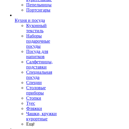
Пепельницы
Портсигары
Кухня и посуда
Кухонный
текстиль
Наборы
подарочные
посуды
Посуда для
напитков
Салфетницы,
подставки
Специальная
посуда
Специи
Столовые
приборы
Стопки
Туес
Фляжки
Чашки, кружки
курортные
Ещё