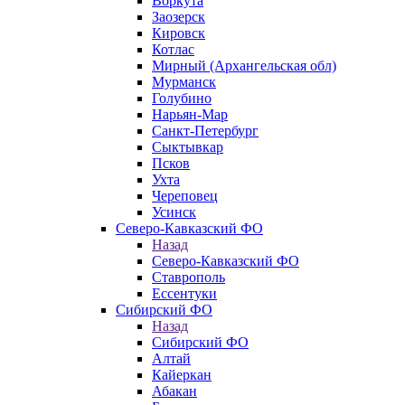
Воркута
Заозерск
Кировск
Котлас
Мирный (Архангельская обл)
Мурманск
Голубино
Нарьян-Мар
Санкт-Петербург
Сыктывкар
Псков
Ухта
Череповец
Усинск
Северо-Кавказский ФО
Назад
Северо-Кавказский ФО
Ставрополь
Ессентуки
Сибирский ФО
Назад
Сибирский ФО
Алтай
Кайеркан
Абакан