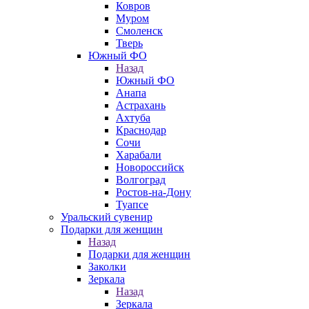
Ковров
Муром
Смоленск
Тверь
Южный ФО
Назад
Южный ФО
Анапа
Астрахань
Ахтуба
Краснодар
Сочи
Харабали
Новороссийск
Волгоград
Ростов-на-Дону
Туапсе
Уральский сувенир
Подарки для женщин
Назад
Подарки для женщин
Заколки
Зеркала
Назад
Зеркала