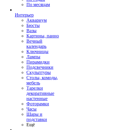
По месяцам
Интерьер
Аквариум
Бюсты
Вазы
Картины, панно
Вечный
календарь
Ключницы
Лампы
Пирамидки
Подсвечники
Скульптуры
Столы, комоды,
мебель
Тарелки
декоративные
настенные
Фоторамки
Часы
Шары и
подставки
Ещё