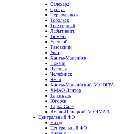
Салехард
Сургут
Первоуральск
Тобольск
Трехгорный
Лабытнанги
Тюмень
Уренгой
Тазовский
Уват
Ханты-Мансийск
Покачи
Чусовая
Челябинск
Ямал
Ханты-Мансийский АО ЮГРА
ХМАО Лянтор
Тараскуль
Югорск
Тарко-Сале
Ямало-Ненецкий АО ЯМАЛ
Центральный ФО
Назад
Центральный ФО
Липецк