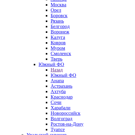
Москва
Орел
Боровск
Рязань
Белгород
Воронеж
Калуга
Ковров
Муром
Смоленск
Тверь
Южный ФО
Назад
Южный ФО
Анапа
Астрахань
Ахтуба
Краснодар
Сочи
Харабали
Новороссийск
Волгоград
Ростов-на-Дону
Туапсе
Уральский сувенир