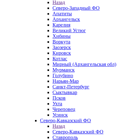
Назад
Северо-Западный ФО
Апатиты
Архангельск
Карелия
Великий Устюг
Хибины
Воркута
Заозерск
Кировск
Котлас
Мирный (Архангельская обл)
Мурманск
Голубино
Нарьян-Мар
Санкт-Петербург
Сыктывкар
Псков
Ухта
Череповец
Усинск
Северо-Кавказский ФО
Назад
Северо-Кавказский ФО
Ставрополь