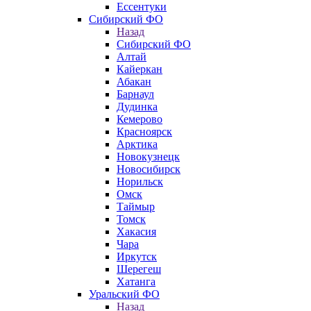
Ессентуки
Сибирский ФО
Назад
Сибирский ФО
Алтай
Кайеркан
Абакан
Барнаул
Дудинка
Кемерово
Красноярск
Арктика
Новокузнецк
Новосибирск
Норильск
Омск
Таймыр
Томск
Хакасия
Чара
Иркутск
Шерегеш
Хатанга
Уральский ФО
Назад