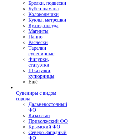
Брелки, подвески
Бубен шамана
Колокольчики
Куклы, матрешки
Кухня, посуда
Магниты
Панно
Расчески
Тарелки
сувенирные
Фигурки,
статуэтки
Шкатулки,
купюрницы
Ещё
Сувениры с видом
города
Дальневосточный
ФО
Казахстан
Приволжский ФО
Крымский ФО
Северо-Западный
ФО