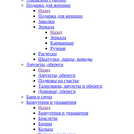
Подарки для женщин
Назад
Подарки для женщин
Заколки
Зеркала
Назад
Зеркала
Карманные
Ручные
Расчески
Шкатулки, ларцы, комоды
Амулеты, обереги
Назад
Амулеты, обереги
Подковы на счастье
Талисманы, амулеты и обереги
Домовые, обереги
Баня и сауна
Бижутерия и украшения
Назад
Бижутерия и украшения
Браслеты
Броши
Кольца