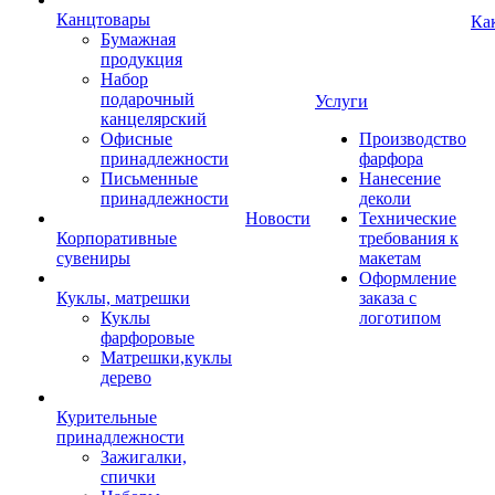
Канцтовары
Ка
Бумажная
продукция
Набор
подарочный
Услуги
канцелярский
Офисные
Производство
принадлежности
фарфора
Письменные
Нанесение
принадлежности
деколи
Новости
Технические
Корпоративные
требования к
сувениры
макетам
Оформление
Куклы, матрешки
заказа с
Куклы
логотипом
фарфоровые
Матрешки,куклы
дерево
Курительные
принадлежности
Зажигалки,
спички