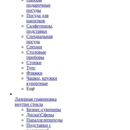
подарочные
посуды
Посуда для
напитков
Салфетницы,
подставки
Специальная
посуда
Специи
Столовые
приборы
Стопки
Туес
Фляжки
Чашки, кружки
курортные
Ещё
Лазерная гравировка
внутри стекла
Бизнес-сувениры
Диски\Сферы
Параллелепипеды
Подставки с