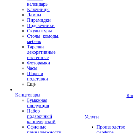
календарь
Ключницы
Лампы
Пирамидки
Подсвечники
Скульптуры
Столы, комоды,
мебель
Тарелки
декоративные
настенные
Фоторамки
Часы
Шары и
подставки
Ещё
Канцтовары
Ка
Бумажная
продукция
Набор
подарочный
Услуги
канцелярский
Офисные
Производство
принадлежности
фарфора