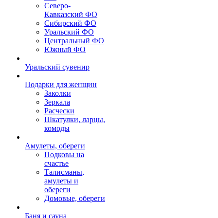
Северо-
Кавказский ФО
Сибирский ФО
Уральский ФО
Центральный ФО
Южный ФО
Уральский сувенир
Подарки для женщин
Заколки
Зеркала
Расчески
Шкатулки, ларцы,
комоды
Амулеты, обереги
Подковы на
счастье
Талисманы,
амулеты и
обереги
Домовые, обереги
Баня и сауна