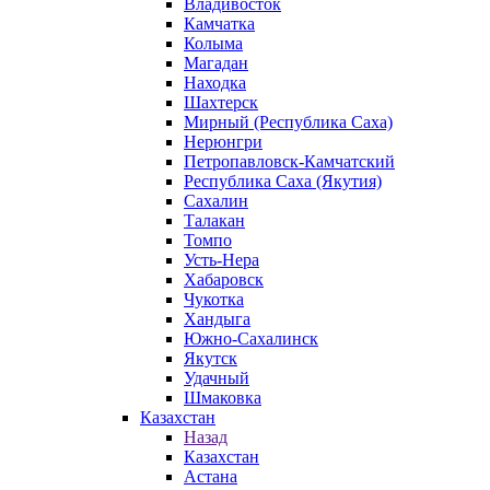
Владивосток
Камчатка
Колыма
Магадан
Находка
Шахтерск
Мирный (Республика Саха)
Нерюнгри
Петропавловск-Камчатский
Республика Саха (Якутия)
Сахалин
Талакан
Томпо
Усть-Нера
Хабаровск
Чукотка
Хандыга
Южно-Сахалинск
Якутск
Удачный
Шмаковка
Казахстан
Назад
Казахстан
Астана