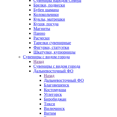
Сувениры народов Севера
Брелки, подвески
Бубен шамана
Колокольчики
Куклы, матрешки
Кухня, посуда
Магниты
Панно
Расчески
Тарелки сувенирные
Фигурки, статуэтки
Шкатулки, купюрницы
Сувениры с видом города
Назад
Сувениры с видом города
Дальневосточный ФО
Назад
Дальневосточный ФО
Благовещенск
Костомукша
Углегорск
Биробиджан
Тикси
Вилючинск
Витим