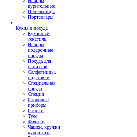
Наборы
курительные
Пепельницы
Портсигары
Кухня и посуда
Кухонный
текстиль
Наборы
подарочные
посуды
Посуда для
напитков
Салфетницы,
подставки
Специальная
посуда
Специи
Столовые
приборы
Стопки
Туес
Фляжки
Чашки, кружки
курортные