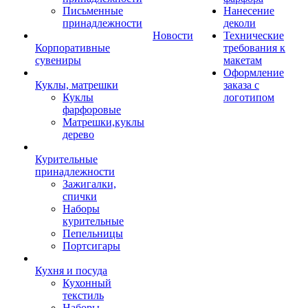
Письменные
Нанесение
принадлежности
деколи
Новости
Технические
Корпоративные
требования к
сувениры
макетам
Оформление
Куклы, матрешки
заказа с
Куклы
логотипом
фарфоровые
Матрешки,куклы
дерево
Курительные
принадлежности
Зажигалки,
спички
Наборы
курительные
Пепельницы
Портсигары
Кухня и посуда
Кухонный
текстиль
Наборы