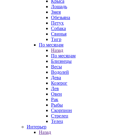
Крыса
Лошадь
Змея
Обезьяна
Петух
Собака
Свинья
Тигр
По месяцам
Назад
По месяцам
Близнецы
Весы
Водолей
Дева
Козерог
Лев
Овен
Рак
Рыбы
Скорпион
Стрелец
Телец
Интерьер
Назад