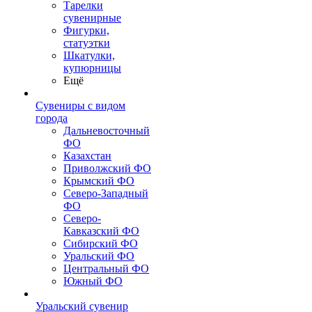
Тарелки
сувенирные
Фигурки,
статуэтки
Шкатулки,
купюрницы
Ещё
Сувениры с видом
города
Дальневосточный
ФО
Казахстан
Приволжский ФО
Крымский ФО
Северо-Западный
ФО
Северо-
Кавказский ФО
Сибирский ФО
Уральский ФО
Центральный ФО
Южный ФО
Уральский сувенир