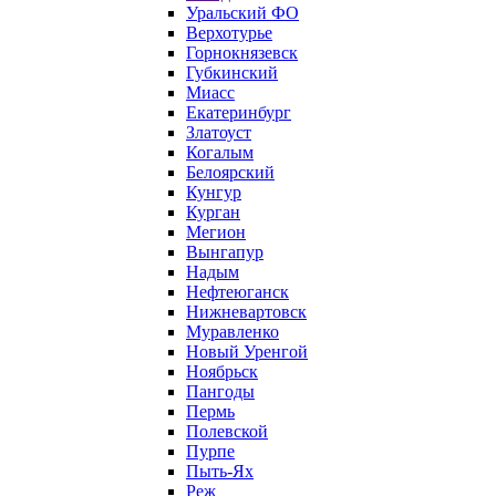
Уральский ФО
Верхотурье
Горнокнязевск
Губкинский
Миасс
Екатеринбург
Златоуст
Когалым
Белоярский
Кунгур
Курган
Мегион
Вынгапур
Надым
Нефтеюганск
Нижневартовск
Муравленко
Новый Уренгой
Ноябрьск
Пангоды
Пермь
Полевской
Пурпе
Пыть-Ях
Реж