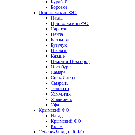
Бурабай
Боровое
Приволжский ФО
Назад
Приволжский ФО
Саратов
Пенза
Балаково
Бузулук
Ижевск
Казань
Нижний Новгород
Оренбург
Самара
Соль-Илецк
Сызрань
Тольятти
Удмуртия
Ульяновск
Уфа
Крымский ФО
Назад
Крымский ФО
Крым
Северо-Западный ФО