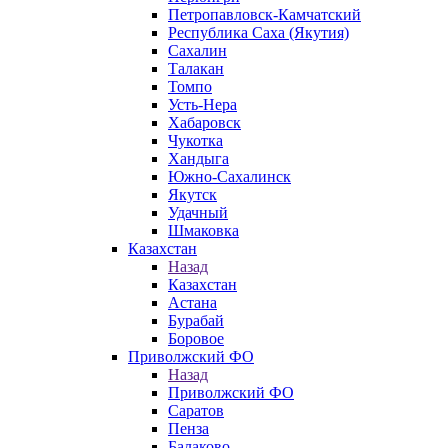
Петропавловск-Камчатский
Республика Саха (Якутия)
Сахалин
Талакан
Томпо
Усть-Нера
Хабаровск
Чукотка
Хандыга
Южно-Сахалинск
Якутск
Удачный
Шмаковка
Казахстан
Назад
Казахстан
Астана
Бурабай
Боровое
Приволжский ФО
Назад
Приволжский ФО
Саратов
Пенза
Балаково