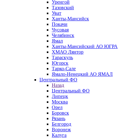
Уренгой
Тазовский
Уват
Ханты-Мансийск
Покачи
Чусовая
Челябинск
Ямал
Ханты-Мансийский АО ЮГРА
ХМАО Лянтор
Тараскуль
Югорск
Тарко-Сале
Ямало-Ненецкий АО ЯМАЛ
Центральный ФО
Назад
Центральный ФО
Липецк
Москва
Орел
Боровск
Рязань
Белгород
Воронеж
Калуга