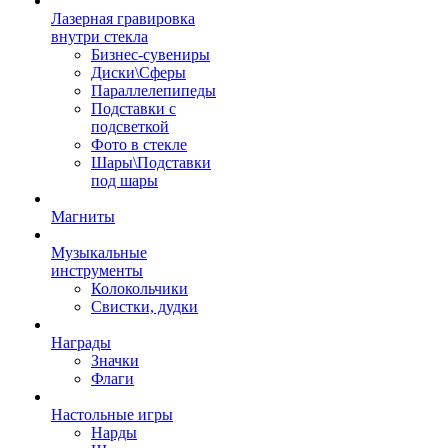
Лазерная гравировка
внутри стекла
Бизнес-сувениры
Диски\Сферы
Параллелепипеды
Подставки с
подсветкой
Фото в стекле
Шары\Подставки
под шары
Магниты
Музыкальные
инструменты
Колокольчики
Свистки, дудки
Награды
Значки
Флаги
Настольные игры
Нарды