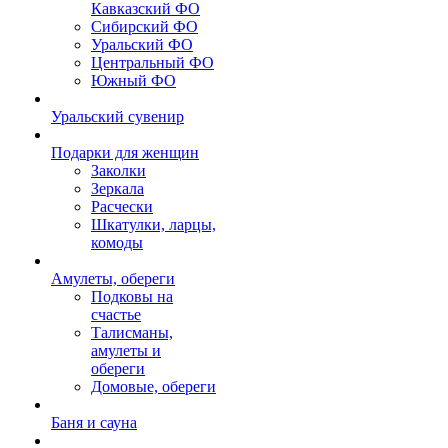
Кавказский ФО
Сибирский ФО
Уральский ФО
Центральный ФО
Южный ФО
Уральский сувенир
Подарки для женщин
Заколки
Зеркала
Расчески
Шкатулки, ларцы,
комоды
Амулеты, обереги
Подковы на
счастье
Талисманы,
амулеты и
обереги
Домовые, обереги
Баня и сауна