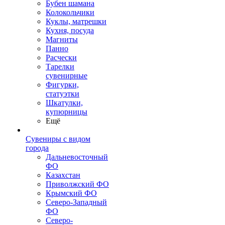
Бубен шамана
Колокольчики
Куклы, матрешки
Кухня, посуда
Магниты
Панно
Расчески
Тарелки
сувенирные
Фигурки,
статуэтки
Шкатулки,
купюрницы
Ещё
Сувениры с видом
города
Дальневосточный
ФО
Казахстан
Приволжский ФО
Крымский ФО
Северо-Западный
ФО
Северо-