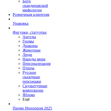
Боги
скандинавской
мифологии
Розничным клиентам
Упаковка
Фигурки, статуэтки
Ангелы
Гномы
Драконы
Животные
Люди
Народы мира
Персонализация
Птицы
Русские
сказочные
персонажи
Скульптурные
композиции
Яблоко
Ещё
Промо Иннопром 2025