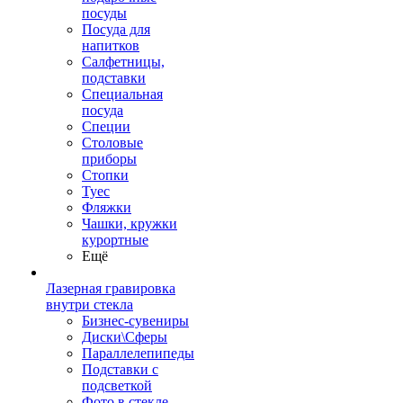
посуды
Посуда для
напитков
Салфетницы,
подставки
Специальная
посуда
Специи
Столовые
приборы
Стопки
Туес
Фляжки
Чашки, кружки
курортные
Ещё
Лазерная гравировка
внутри стекла
Бизнес-сувениры
Диски\Сферы
Параллелепипеды
Подставки с
подсветкой
Фото в стекле