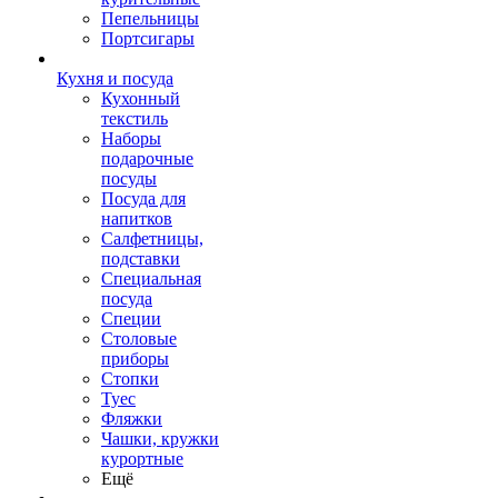
Пепельницы
Портсигары
Кухня и посуда
Кухонный
текстиль
Наборы
подарочные
посуды
Посуда для
напитков
Салфетницы,
подставки
Специальная
посуда
Специи
Столовые
приборы
Стопки
Туес
Фляжки
Чашки, кружки
курортные
Ещё