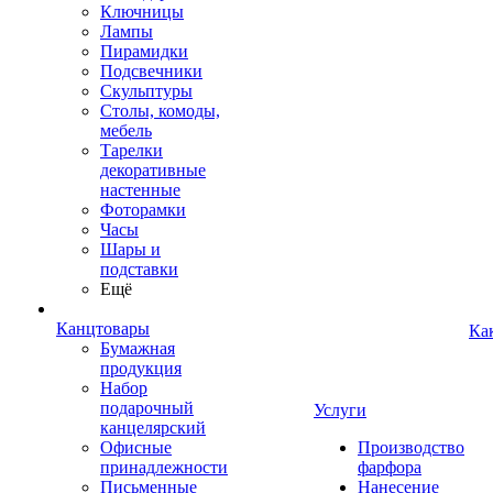
Ключницы
Лампы
Пирамидки
Подсвечники
Скульптуры
Столы, комоды,
мебель
Тарелки
декоративные
настенные
Фоторамки
Часы
Шары и
подставки
Ещё
Канцтовары
Ка
Бумажная
продукция
Набор
подарочный
Услуги
канцелярский
Офисные
Производство
принадлежности
фарфора
Письменные
Нанесение