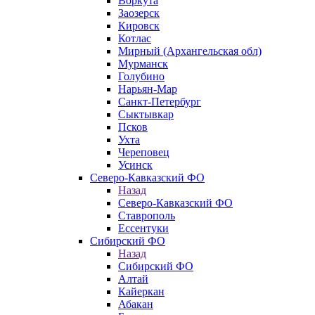
Воркута
Заозерск
Кировск
Котлас
Мирный (Архангельская обл)
Мурманск
Голубино
Нарьян-Мар
Санкт-Петербург
Сыктывкар
Псков
Ухта
Череповец
Усинск
Северо-Кавказский ФО
Назад
Северо-Кавказский ФО
Ставрополь
Ессентуки
Сибирский ФО
Назад
Сибирский ФО
Алтай
Кайеркан
Абакан