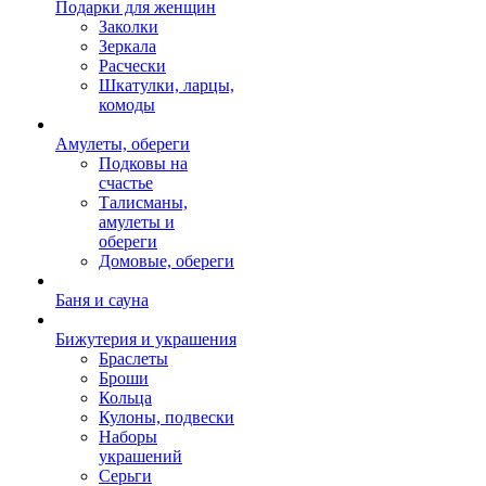
Подарки для женщин
Заколки
Зеркала
Расчески
Шкатулки, ларцы,
комоды
Амулеты, обереги
Подковы на
счастье
Талисманы,
амулеты и
обереги
Домовые, обереги
Баня и сауна
Бижутерия и украшения
Браслеты
Броши
Кольца
Кулоны, подвески
Наборы
украшений
Серьги