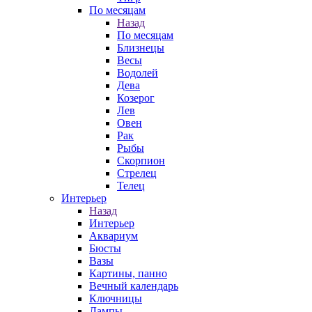
По месяцам
Назад
По месяцам
Близнецы
Весы
Водолей
Дева
Козерог
Лев
Овен
Рак
Рыбы
Скорпион
Стрелец
Телец
Интерьер
Назад
Интерьер
Аквариум
Бюсты
Вазы
Картины, панно
Вечный календарь
Ключницы
Лампы