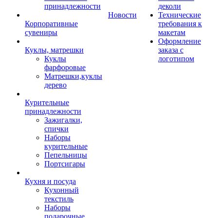
принадлежности
деколи
Новости
Технические
Корпоративные
требования к
сувениры
макетам
Оформление
Куклы, матрешки
заказа с
Куклы
логотипом
фарфоровые
Матрешки,куклы
дерево
Курительные
принадлежности
Зажигалки,
спички
Наборы
курительные
Пепельницы
Портсигары
Кухня и посуда
Кухонный
текстиль
Наборы
подарочные