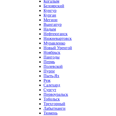
Когалым
Белоярский
Кунгур
Курган
Мегион
Вынгапур
Надым
Нефтеюганск
Нижневартовск
Муравленко
Новый Уренгой
Ноябрьск
Пангоды
Пермь
Полевской
Пурпе
Пыть-Ях
Реж
Салехард
Сургут
Первоуральск
Тобольск
Трехгорный
Лабытнанги
Тюмень