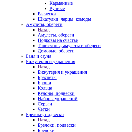
Карманные
Ручные
Расчески
Шкатулки, ларцы, комоды
Амулеты, обереги
Назад
Амулеты, обереги
Подковы на счастье
Талисманы, амулеты и обереги
Домовые, обереги
Баня и сауна
Бижутерия и украшения
Назад
Бижутерия и украшения
Браслеты
Броши
Кольца
Кулоны, подвески
Наборы украшений
Серьги
Четки
Брелоки, подвески
Назад
Брелоки, подвески
Брелоки