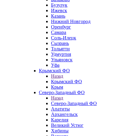
Бузулук
Ижевск
Казань
Нижний Новгород
Оренбург
Самара
Соль-Илецк
Сызрань
Тольятти
Удмуртия
Ульяновск
Уфа
Крымский ФО
Назад
Крымский ФО
Крым
Северо-Западный ФО
Назад
Северо-Западный ФО
Апатиты
Архангельск
Карелия
Великий Устюг
Хибины