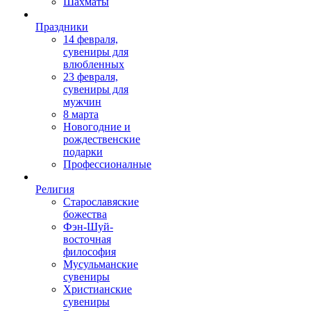
Шахматы
Праздники
14 февраля,
сувениры для
влюбленных
23 февраля,
сувениры для
мужчин
8 марта
Новогодние и
рождественские
подарки
Профессионалные
Религия
Старославяские
божества
Фэн-Шуй-
восточная
философия
Мусульманские
сувениры
Христианские
сувениры