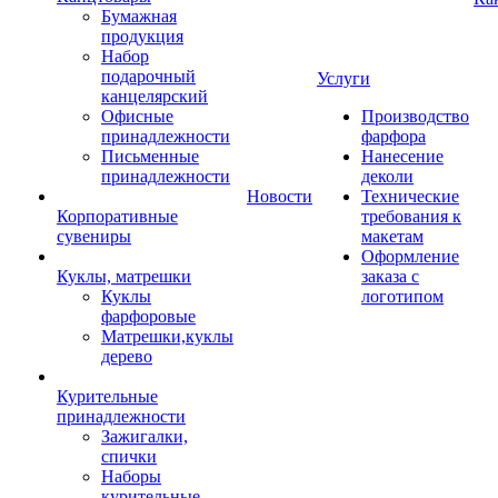
Бумажная
продукция
Набор
подарочный
Услуги
канцелярский
Офисные
Производство
принадлежности
фарфора
Письменные
Нанесение
принадлежности
деколи
Новости
Технические
Корпоративные
требования к
сувениры
макетам
Оформление
Куклы, матрешки
заказа с
Куклы
логотипом
фарфоровые
Матрешки,куклы
дерево
Курительные
принадлежности
Зажигалки,
спички
Наборы
курительные