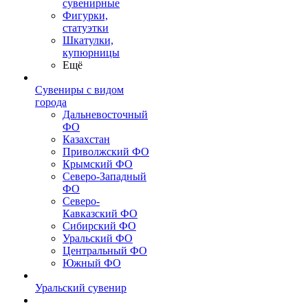
сувенирные
Фигурки,
статуэтки
Шкатулки,
купюрницы
Ещё
Сувениры с видом
города
Дальневосточный
ФО
Казахстан
Приволжский ФО
Крымский ФО
Северо-Западный
ФО
Северо-
Кавказский ФО
Сибирский ФО
Уральский ФО
Центральный ФО
Южный ФО
Уральский сувенир