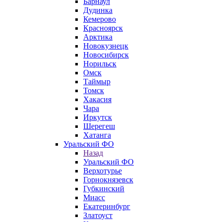
Барнаул
Дудинка
Кемерово
Красноярск
Арктика
Новокузнецк
Новосибирск
Норильск
Омск
Таймыр
Томск
Хакасия
Чара
Иркутск
Шерегеш
Хатанга
Уральский ФО
Назад
Уральский ФО
Верхотурье
Горнокнязевск
Губкинский
Миасс
Екатеринбург
Златоуст