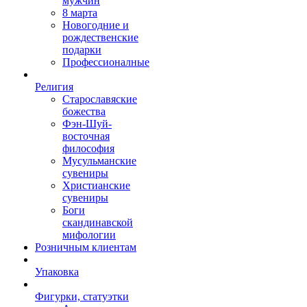
мужчин
8 марта
Новогодние и
рождественские
подарки
Профессионалные
Религия
Старославяские
божества
Фэн-Шуй-
восточная
философия
Мусульманские
сувениры
Христианские
сувениры
Боги
скандинавской
мифологии
Розничным клиентам
Упаковка
Фигурки, статуэтки