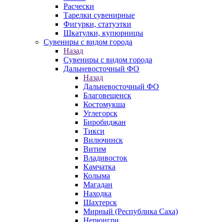
Расчески
Тарелки сувенирные
Фигурки, статуэтки
Шкатулки, купюрницы
Сувениры с видом города
Назад
Сувениры с видом города
Дальневосточный ФО
Назад
Дальневосточный ФО
Благовещенск
Костомукша
Углегорск
Биробиджан
Тикси
Вилючинск
Витим
Владивосток
Камчатка
Колыма
Магадан
Находка
Шахтерск
Мирный (Республика Саха)
Нерюнгри