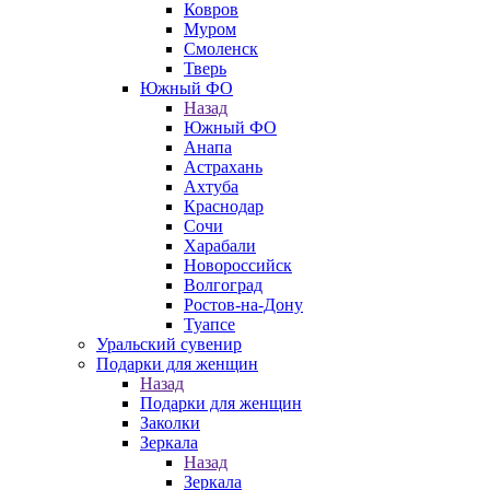
Ковров
Муром
Смоленск
Тверь
Южный ФО
Назад
Южный ФО
Анапа
Астрахань
Ахтуба
Краснодар
Сочи
Харабали
Новороссийск
Волгоград
Ростов-на-Дону
Туапсе
Уральский сувенир
Подарки для женщин
Назад
Подарки для женщин
Заколки
Зеркала
Назад
Зеркала