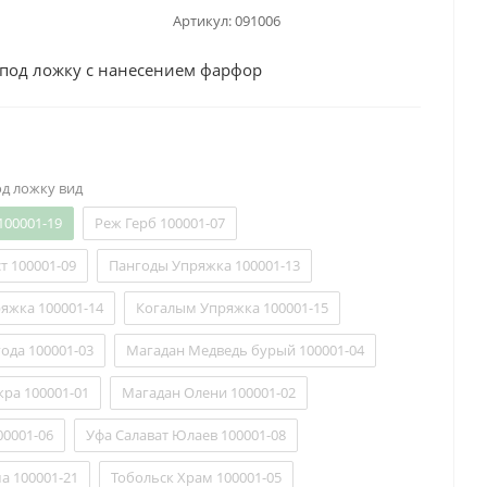
Артикул:
091006
 под ложку с нанесением фарфор
од ложку вид
100001-19
Реж Герб 100001-07
т 100001-09
Пангоды Упряжка 100001-13
яжка 100001-14
Когалым Упряжка 100001-15
ода 100001-03
Магадан Медведь бурый 100001-04
ра 100001-01
Магадан Олени 100001-02
00001-06
Уфа Салават Юлаев 100001-08
а 100001-21
Тобольск Храм 100001-05