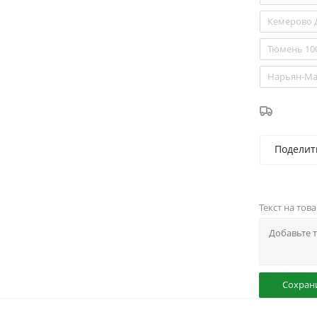
Кемерово 
Тюмень 10
Нарьян-Ма
Поделит
Текст на тов
Сохран