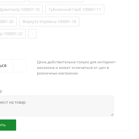
Драмтеатр 100001-10
Губкинский Герб 100001-11
0001-20
Воркута Упряжка 100001-18
р 100001-22
-
Цена действительна только для интернет-
ься
магазина и может отличаться от цен в
розничных магазинах
ар
ить