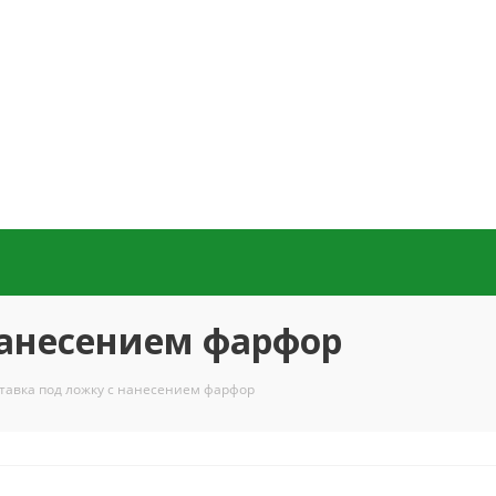
нанесением фарфор
тавка под ложку с нанесением фарфор