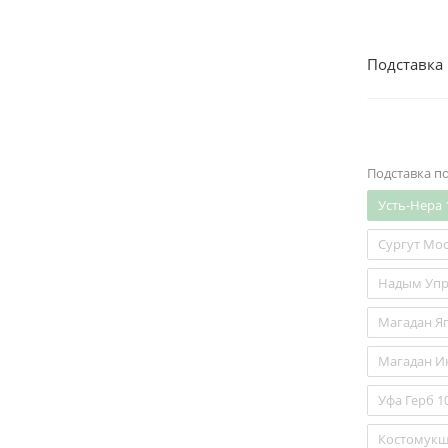
Подставка
Подставка п
Усть-Нера 
Сургут Мос
Надым Упр
Магадан Яг
Магадан Ик
Уфа Герб 1
Костомукш