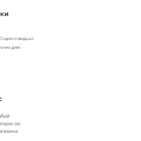
ики
 одного вида,шт
бочих днях
с
юбой
опрос по
агазина.